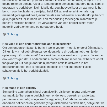
beperkte tijd nadat het geplaatst is) door te klikken op de
wijzig
knop van het
desbetreffende bericht. Als er al iemand op je bericht gereageerd heeft, komt er
onderaan je bericht een klein tekstje dat zegt hoeveel keer en wanneer je het
bericht voor het laatst je gewijzigd hebt. Dit zal niet verschijnen als nog
niemand gereageerd heeft, evenmin als een beheerder of moderator je bericht
gewijzigd heeft. Zij kunnen wel een mededeling toevoegen, waarom ze je
bericht gewijzigd hebben. Het verwijderen van een bericht is niet meer
mogelijk zodra er iemand op gereageerd heeft.
Omhoog
Hoe voeg ik een onderschrift toe aan mijn bericht?
Om een onderschrift aan je bericht toe te voegen, moet je er eerst één maken.
Dit kun je via het gebruikerspaneel doen. Als je dit gedaan hebt, kun je de
optie
voeg mijn onderschrift toe
aanvinken als je een bericht plaatst. Je kunt er
ook voor zorgen dat je onderschrift automatisch aan ieder nieuw bericht wordt
toegevoegd. Dit doe je door de bijhorende optie te activeren in het
gebruikerspaneel (het is nog altijd mogelijk om het onderschrift uit te
schakelen als je het bericht plaatst).
Omhoog
Hoe maak ik een peiling?
Een peiling aanmaken is heel gemakkelijk, als je een nieuw onderwerp
aanmaakt (of het eerste bericht in een onderwerp bewerkt en als je daar
permissies voor hebt) zou je een "voeg peiling toe" tabblad moeten zien
onderaan het berichten-gedeelte (als je dit tabblad niet kan zien, heb je niet de