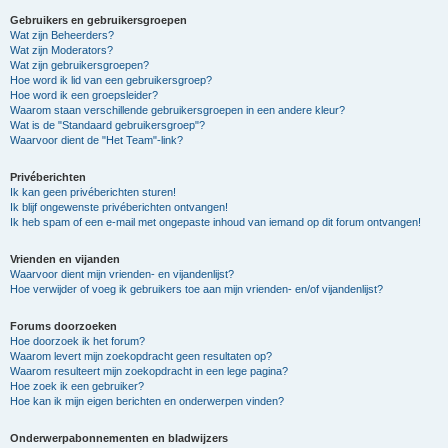
Gebruikers en gebruikersgroepen
Wat zijn Beheerders?
Wat zijn Moderators?
Wat zijn gebruikersgroepen?
Hoe word ik lid van een gebruikersgroep?
Hoe word ik een groepsleider?
Waarom staan verschillende gebruikersgroepen in een andere kleur?
Wat is de "Standaard gebruikersgroep"?
Waarvoor dient de "Het Team"-link?
Privéberichten
Ik kan geen privéberichten sturen!
Ik blijf ongewenste privéberichten ontvangen!
Ik heb spam of een e-mail met ongepaste inhoud van iemand op dit forum ontvangen!
Vrienden en vijanden
Waarvoor dient mijn vrienden- en vijandenlijst?
Hoe verwijder of voeg ik gebruikers toe aan mijn vrienden- en/of vijandenlijst?
Forums doorzoeken
Hoe doorzoek ik het forum?
Waarom levert mijn zoekopdracht geen resultaten op?
Waarom resulteert mijn zoekopdracht in een lege pagina?
Hoe zoek ik een gebruiker?
Hoe kan ik mijn eigen berichten en onderwerpen vinden?
Onderwerpabonnementen en bladwijzers