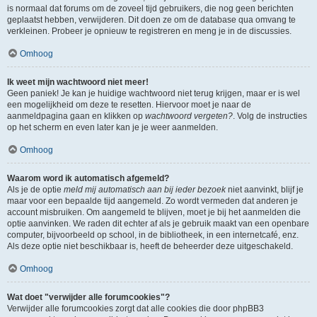
is normaal dat forums om de zoveel tijd gebruikers, die nog geen berichten
geplaatst hebben, verwijderen. Dit doen ze om de database qua omvang te
verkleinen. Probeer je opnieuw te registreren en meng je in de discussies.
Omhoog
Ik weet mijn wachtwoord niet meer!
Geen paniek! Je kan je huidige wachtwoord niet terug krijgen, maar er is wel
een mogelijkheid om deze te resetten. Hiervoor moet je naar de
aanmeldpagina gaan en klikken op
wachtwoord vergeten?
. Volg de instructies
op het scherm en even later kan je je weer aanmelden.
Omhoog
Waarom word ik automatisch afgemeld?
Als je de optie
meld mij automatisch aan bij ieder bezoek
niet aanvinkt, blijf je
maar voor een bepaalde tijd aangemeld. Zo wordt vermeden dat anderen je
account misbruiken. Om aangemeld te blijven, moet je bij het aanmelden die
optie aanvinken. We raden dit echter af als je gebruik maakt van een openbare
computer, bijvoorbeeld op school, in de bibliotheek, in een internetcafé, enz.
Als deze optie niet beschikbaar is, heeft de beheerder deze uitgeschakeld.
Omhoog
Wat doet "verwijder alle forumcookies"?
Verwijder alle forumcookies zorgt dat alle cookies die door phpBB3