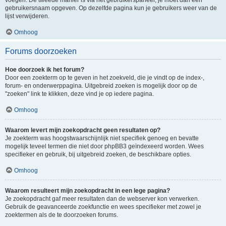
voegen. De tweede manier is via het gebruikerspaneel, je moet dan een
gebruikersnaam opgeven. Op dezelfde pagina kun je gebruikers weer van de
lijst verwijderen.
Omhoog
Forums doorzoeken
Hoe doorzoek ik het forum?
Door een zoekterm op te geven in het zoekveld, die je vindt op de index-,
forum- en onderwerppagina. Uitgebreid zoeken is mogelijk door op de
"zoeken" link te klikken, deze vind je op iedere pagina.
Omhoog
Waarom levert mijn zoekopdracht geen resultaten op?
Je zoekterm was hoogstwaarschijnlijk niet specifiek genoeg en bevatte
mogelijk teveel termen die niet door phpBB3 geïndexeerd worden. Wees
specifieker en gebruik, bij uitgebreid zoeken, de beschikbare opties.
Omhoog
Waarom resulteert mijn zoekopdracht in een lege pagina?
Je zoekopdracht gaf meer resultaten dan de webserver kon verwerken.
Gebruik de geavanceerde zoekfunctie en wees specifieker met zowel je
zoektermen als de te doorzoeken forums.