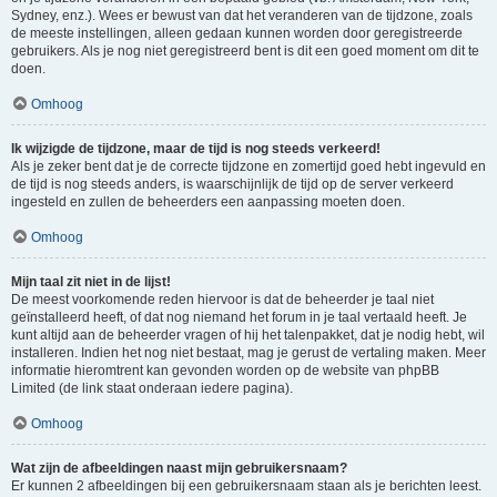
Sydney, enz.). Wees er bewust van dat het veranderen van de tijdzone, zoals
de meeste instellingen, alleen gedaan kunnen worden door geregistreerde
gebruikers. Als je nog niet geregistreerd bent is dit een goed moment om dit te
doen.
Omhoog
Ik wijzigde de tijdzone, maar de tijd is nog steeds verkeerd!
Als je zeker bent dat je de correcte tijdzone en zomertijd goed hebt ingevuld en
de tijd is nog steeds anders, is waarschijnlijk de tijd op de server verkeerd
ingesteld en zullen de beheerders een aanpassing moeten doen.
Omhoog
Mijn taal zit niet in de lijst!
De meest voorkomende reden hiervoor is dat de beheerder je taal niet
geïnstalleerd heeft, of dat nog niemand het forum in je taal vertaald heeft. Je
kunt altijd aan de beheerder vragen of hij het talenpakket, dat je nodig hebt, wil
installeren. Indien het nog niet bestaat, mag je gerust de vertaling maken. Meer
informatie hieromtrent kan gevonden worden op de website van phpBB
Limited (de link staat onderaan iedere pagina).
Omhoog
Wat zijn de afbeeldingen naast mijn gebruikersnaam?
Er kunnen 2 afbeeldingen bij een gebruikersnaam staan als je berichten leest.