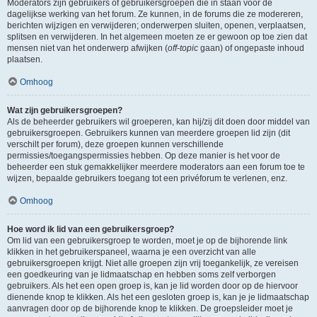
Moderators zijn gebruikers of gebruikersgroepen die in staan voor de
dagelijkse werking van het forum. Ze kunnen, in de forums die ze modereren,
berichten wijzigen en verwijderen; onderwerpen sluiten, openen, verplaatsen,
splitsen en verwijderen. In het algemeen moeten ze er gewoon op toe zien dat
mensen niet van het onderwerp afwijken (
off-topic
gaan) of ongepaste inhoud
plaatsen.
Omhoog
Wat zijn gebruikersgroepen?
Als de beheerder gebruikers wil groeperen, kan hij/zij dit doen door middel van
gebruikersgroepen. Gebruikers kunnen van meerdere groepen lid zijn (dit
verschilt per forum), deze groepen kunnen verschillende
permissies/toegangspermissies hebben. Op deze manier is het voor de
beheerder een stuk gemakkelijker meerdere moderators aan een forum toe te
wijzen, bepaalde gebruikers toegang tot een privéforum te verlenen, enz.
Omhoog
Hoe word ik lid van een gebruikersgroep?
Om lid van een gebruikersgroep te worden, moet je op de bijhorende link
klikken in het gebruikerspaneel, waarna je een overzicht van alle
gebruikersgroepen krijgt. Niet alle groepen zijn vrij toegankelijk, ze vereisen
een goedkeuring van je lidmaatschap en hebben soms zelf verborgen
gebruikers. Als het een open groep is, kan je lid worden door op de hiervoor
dienende knop te klikken. Als het een gesloten groep is, kan je je lidmaatschap
aanvragen door op de bijhorende knop te klikken. De groepsleider moet je