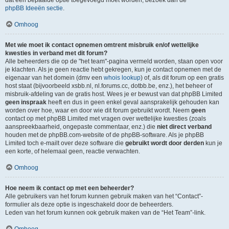
dat een bepaalde optie toegevoegd moet worden, bezoek dan de
phpBB Ideeën sectie
.
Omhoog
Met wie moet ik contact opnemen omtrent misbruik en/of wettelijke
kwesties in verband met dit forum?
Alle beheerders die op de "het team"-pagina vermeld worden, staan open voor
je klachten. Als je geen reactie hebt gekregen, kun je contact opnemen met de
eigenaar van het domein (dmv een
whois lookup
) of, als dit forum op een gratis
host staat (bijvoorbeeld xsbb.nl, nl.forums.cc, dotbb.be, enz.), het beheer of
misbruik-afdeling van de gratis host. Wees je er bewust van dat phpBB Limited
geen inspraak
heeft en dus in geen enkel geval aansprakelijk gehouden kan
worden over hoe, waar en door wie dit forum gebruikt wordt. Neem
geen
contact op met phpBB Limited met vragen over wettelijke kwesties (zoals
aanspreekbaarheid, ongepaste commentaar, enz.) die
niet direct verband
houden met de phpBB.com-website of de phpBB-software. Als je phpBB
Limited toch e-mailt over deze software die
gebruikt wordt door derden
kun je
een korte, of helemaal geen, reactie verwachten.
Omhoog
Hoe neem ik contact op met een beheerder?
Alle gebruikers van het forum kunnen gebruik maken van het “Contact”-
formulier als deze optie is ingeschakeld door de beheerders.
Leden van het forum kunnen ook gebruik maken van de “Het Team”-link.