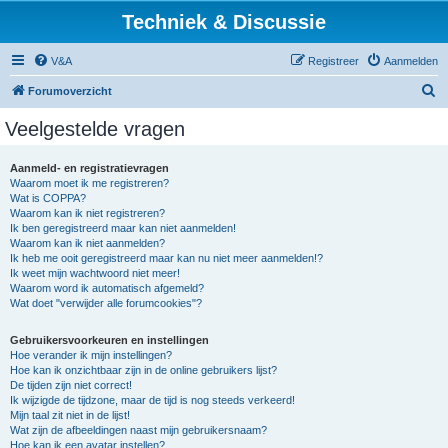
Techniek & Discussie
V&A
Registreer
Aanmelden
Z
Forumoverzicht
o
Veelgestelde vragen
e
k
Aanmeld- en registratievragen
Waarom moet ik me registreren?
Wat is COPPA?
Waarom kan ik niet registreren?
Ik ben geregistreerd maar kan niet aanmelden!
Waarom kan ik niet aanmelden?
Ik heb me ooit geregistreerd maar kan nu niet meer aanmelden!?
Ik weet mijn wachtwoord niet meer!
Waarom word ik automatisch afgemeld?
Wat doet "verwijder alle forumcookies"?
Gebruikersvoorkeuren en instellingen
Hoe verander ik mijn instellingen?
Hoe kan ik onzichtbaar zijn in de online gebruikers lijst?
De tijden zijn niet correct!
Ik wijzigde de tijdzone, maar de tijd is nog steeds verkeerd!
Mijn taal zit niet in de lijst!
Wat zijn de afbeeldingen naast mijn gebruikersnaam?
Hoe kan ik een avatar instellen?