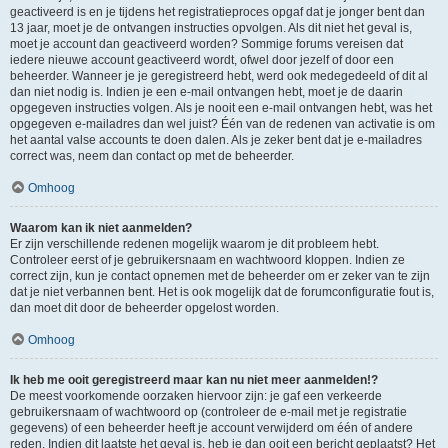
geactiveerd is en je tijdens het registratieproces opgaf dat je jonger bent dan
13 jaar, moet je de ontvangen instructies opvolgen. Als dit niet het geval is,
moet je account dan geactiveerd worden? Sommige forums vereisen dat
iedere nieuwe account geactiveerd wordt, ofwel door jezelf of door een
beheerder. Wanneer je je geregistreerd hebt, werd ook medegedeeld of dit al
dan niet nodig is. Indien je een e-mail ontvangen hebt, moet je de daarin
opgegeven instructies volgen. Als je nooit een e-mail ontvangen hebt, was het
opgegeven e-mailadres dan wel juist? Één van de redenen van activatie is om
het aantal valse accounts te doen dalen. Als je zeker bent dat je e-mailadres
correct was, neem dan contact op met de beheerder.
Omhoog
Waarom kan ik niet aanmelden?
Er zijn verschillende redenen mogelijk waarom je dit probleem hebt.
Controleer eerst of je gebruikersnaam en wachtwoord kloppen. Indien ze
correct zijn, kun je contact opnemen met de beheerder om er zeker van te zijn
dat je niet verbannen bent. Het is ook mogelijk dat de forumconfiguratie fout is,
dan moet dit door de beheerder opgelost worden.
Omhoog
Ik heb me ooit geregistreerd maar kan nu niet meer aanmelden!?
De meest voorkomende oorzaken hiervoor zijn: je gaf een verkeerde
gebruikersnaam of wachtwoord op (controleer de e-mail met je registratie
gegevens) of een beheerder heeft je account verwijderd om één of andere
reden. Indien dit laatste het geval is, heb je dan ooit een bericht geplaatst? Het