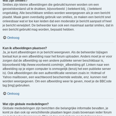
Wat zijn Smilies?
Smilies zijn kleine afbeeldingen die gebruikt kunnen worden om een
gevoelstoestand uit te drukken, bijvoorbeeld :) betekent blij, :( betekent
ongelukkig. Alle beschikbare smilies worden weergegeven als je een bericht
plaatst. Maak geen overdadig gebruik van smilies, ze maken een bericht snel
onleesbaar wat er toe kan leiden dat een moderator je bericht aanpast of heel
je bericht verwijdert. De beheerder kan ook een maximaal aantal smilies, dat in
een bericht gebruikt mag worden, bepaald hebben.
Omhoog
Kan ik afbeeldingen plaatsen?
Ja, je kunt afbeeldingen in je bericht weergeven. Als de beheerder bijlagen
toelaat kun je een afbeelding naar het forum uploaden. Anders moet je er voor
zorgen dat de afbeelding op een andere publieke server beschikbaar is,
bijvoorbeeld http://www.voorbeeld.com/mijn_afbeelding.gif. Linken naar een
afbeelding op je eigen computer is onmogelijk (tenzij het een publieke server
is). Ook afbeeldingen die een authentificatie vereisen zoals in: Hotmail of
Yahoo mailboxen, een wachtwoord beschermde website, enz. kunnen niet
worden weergegeven. Om een afbeelding weer te geven, moet je de BBCode
tag [img] gebruiken.
Omhoog
Wat zijn globale mededelingen?
Globale mededelingen zijn berichten die belangrijke informatie bevatten, je
komt ze dan ook op verschillende plaatsen tegen zoals bovenaan ieder forum