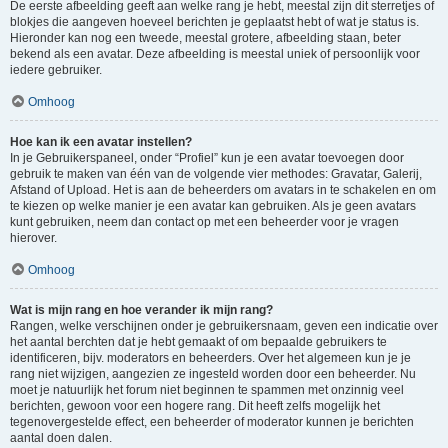
De eerste afbeelding geeft aan welke rang je hebt, meestal zijn dit sterretjes of
blokjes die aangeven hoeveel berichten je geplaatst hebt of wat je status is.
Hieronder kan nog een tweede, meestal grotere, afbeelding staan, beter
bekend als een avatar. Deze afbeelding is meestal uniek of persoonlijk voor
iedere gebruiker.
Omhoog
Hoe kan ik een avatar instellen?
In je Gebruikerspaneel, onder “Profiel” kun je een avatar toevoegen door
gebruik te maken van één van de volgende vier methodes: Gravatar, Galerij,
Afstand of Upload. Het is aan de beheerders om avatars in te schakelen en om
te kiezen op welke manier je een avatar kan gebruiken. Als je geen avatars
kunt gebruiken, neem dan contact op met een beheerder voor je vragen
hierover.
Omhoog
Wat is mijn rang en hoe verander ik mijn rang?
Rangen, welke verschijnen onder je gebruikersnaam, geven een indicatie over
het aantal berchten dat je hebt gemaakt of om bepaalde gebruikers te
identificeren, bijv. moderators en beheerders. Over het algemeen kun je je
rang niet wijzigen, aangezien ze ingesteld worden door een beheerder. Nu
moet je natuurlijk het forum niet beginnen te spammen met onzinnig veel
berichten, gewoon voor een hogere rang. Dit heeft zelfs mogelijk het
tegenovergestelde effect, een beheerder of moderator kunnen je berichten
aantal doen dalen.