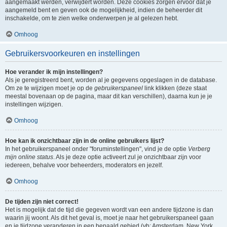
aangemaakt werden, verwijdert worden. Deze cookies zorgen ervoor dat je
aangemeld bent en geven ook de mogelijkheid, indien de beheerder dit
inschakelde, om te zien welke onderwerpen je al gelezen hebt.
Omhoog
Gebruikersvoorkeuren en instellingen
Hoe verander ik mijn instellingen?
Als je geregistreerd bent, worden al je gegevens opgeslagen in de database.
Om ze te wijzigen moet je op de
gebruikerspaneel
link klikken (deze staat
meestal bovenaan op de pagina, maar dit kan verschillen), daarna kun je je
instellingen wijzigen.
Omhoog
Hoe kan ik onzichtbaar zijn in de online gebruikers lijst?
In het gebruikerspaneel onder "foruminstellingen", vind je de optie
Verberg
mijn online status
. Als je deze optie activeert zul je onzichtbaar zijn voor
iedereen, behalve voor beheerders, moderators en jezelf.
Omhoog
De tijden zijn niet correct!
Het is mogelijk dat de tijd die gegeven wordt van een andere tijdzone is dan
waarin jij woont. Als dit het geval is, moet je naar het gebruikerspaneel gaan
en je tijdzone veranderen in een bepaald gebied (vb: Amsterdam, New York,