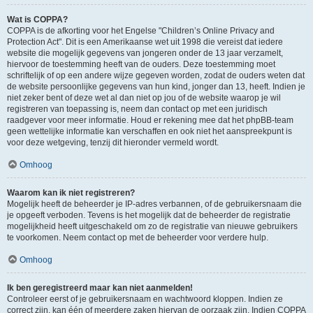
Wat is COPPA?
COPPA is de afkorting voor het Engelse "Children’s Online Privacy and
Protection Act". Dit is een Amerikaanse wet uit 1998 die vereist dat iedere
website die mogelijk gegevens van jongeren onder de 13 jaar verzamelt,
hiervoor de toestemming heeft van de ouders. Deze toestemming moet
schriftelijk of op een andere wijze gegeven worden, zodat de ouders weten dat
de website persoonlijke gegevens van hun kind, jonger dan 13, heeft. Indien je
niet zeker bent of deze wet al dan niet op jou of de website waarop je wil
registreren van toepassing is, neem dan contact op met een juridisch
raadgever voor meer informatie. Houd er rekening mee dat het phpBB-team
geen wettelijke informatie kan verschaffen en ook niet het aanspreekpunt is
voor deze wetgeving, tenzij dit hieronder vermeld wordt.
Omhoog
Waarom kan ik niet registreren?
Mogelijk heeft de beheerder je IP-adres verbannen, of de gebruikersnaam die
je opgeeft verboden. Tevens is het mogelijk dat de beheerder de registratie
mogelijkheid heeft uitgeschakeld om zo de registratie van nieuwe gebruikers
te voorkomen. Neem contact op met de beheerder voor verdere hulp.
Omhoog
Ik ben geregistreerd maar kan niet aanmelden!
Controleer eerst of je gebruikersnaam en wachtwoord kloppen. Indien ze
correct zijn, kan één of meerdere zaken hiervan de oorzaak zijn. Indien COPPA