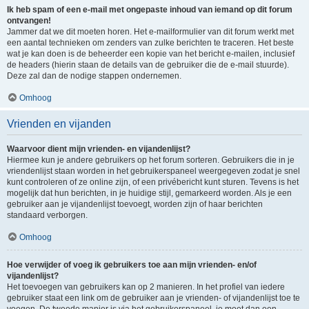
Ik heb spam of een e-mail met ongepaste inhoud van iemand op dit forum
ontvangen!
Jammer dat we dit moeten horen. Het e-mailformulier van dit forum werkt met
een aantal technieken om zenders van zulke berichten te traceren. Het beste
wat je kan doen is de beheerder een kopie van het bericht e-mailen, inclusief
de headers (hierin staan de details van de gebruiker die de e-mail stuurde).
Deze zal dan de nodige stappen ondernemen.
Omhoog
Vrienden en vijanden
Waarvoor dient mijn vrienden- en vijandenlijst?
Hiermee kun je andere gebruikers op het forum sorteren. Gebruikers die in je
vriendenlijst staan worden in het gebruikerspaneel weergegeven zodat je snel
kunt controleren of ze online zijn, of een privébericht kunt sturen. Tevens is het
mogelijk dat hun berichten, in je huidige stijl, gemarkeerd worden. Als je een
gebruiker aan je vijandenlijst toevoegt, worden zijn of haar berichten
standaard verborgen.
Omhoog
Hoe verwijder of voeg ik gebruikers toe aan mijn vrienden- en/of
vijandenlijst?
Het toevoegen van gebruikers kan op 2 manieren. In het profiel van iedere
gebruiker staat een link om de gebruiker aan je vrienden- of vijandenlijst toe te