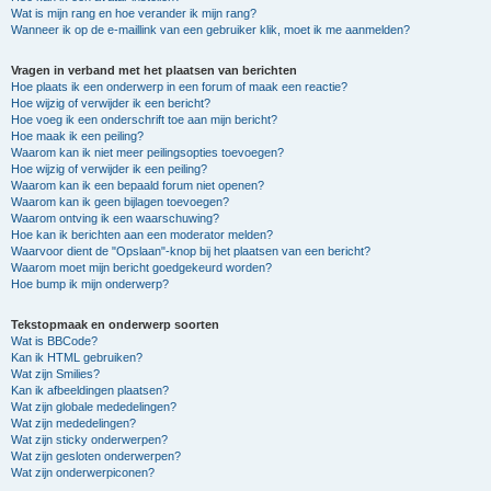
Wat is mijn rang en hoe verander ik mijn rang?
Wanneer ik op de e-maillink van een gebruiker klik, moet ik me aanmelden?
Vragen in verband met het plaatsen van berichten
Hoe plaats ik een onderwerp in een forum of maak een reactie?
Hoe wijzig of verwijder ik een bericht?
Hoe voeg ik een onderschrift toe aan mijn bericht?
Hoe maak ik een peiling?
Waarom kan ik niet meer peilingsopties toevoegen?
Hoe wijzig of verwijder ik een peiling?
Waarom kan ik een bepaald forum niet openen?
Waarom kan ik geen bijlagen toevoegen?
Waarom ontving ik een waarschuwing?
Hoe kan ik berichten aan een moderator melden?
Waarvoor dient de "Opslaan"-knop bij het plaatsen van een bericht?
Waarom moet mijn bericht goedgekeurd worden?
Hoe bump ik mijn onderwerp?
Tekstopmaak en onderwerp soorten
Wat is BBCode?
Kan ik HTML gebruiken?
Wat zijn Smilies?
Kan ik afbeeldingen plaatsen?
Wat zijn globale mededelingen?
Wat zijn mededelingen?
Wat zijn sticky onderwerpen?
Wat zijn gesloten onderwerpen?
Wat zijn onderwerpiconen?