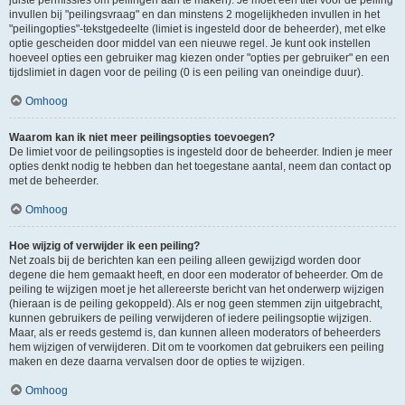
juiste permissies om peilingen aan te maken). Je moet een titel voor de peiling
invullen bij "peilingsvraag" en dan minstens 2 mogelijkheden invullen in het
"peilingopties"-tekstgedeelte (limiet is ingesteld door de beheerder), met elke
optie gescheiden door middel van een nieuwe regel. Je kunt ook instellen
hoeveel opties een gebruiker mag kiezen onder "opties per gebruiker" en een
tijdslimiet in dagen voor de peiling (0 is een peiling van oneindige duur).
Omhoog
Waarom kan ik niet meer peilingsopties toevoegen?
De limiet voor de peilingsopties is ingesteld door de beheerder. Indien je meer
opties denkt nodig te hebben dan het toegestane aantal, neem dan contact op
met de beheerder.
Omhoog
Hoe wijzig of verwijder ik een peiling?
Net zoals bij de berichten kan een peiling alleen gewijzigd worden door
degene die hem gemaakt heeft, en door een moderator of beheerder. Om de
peiling te wijzigen moet je het allereerste bericht van het onderwerp wijzigen
(hieraan is de peiling gekoppeld). Als er nog geen stemmen zijn uitgebracht,
kunnen gebruikers de peiling verwijderen of iedere peilingsoptie wijzigen.
Maar, als er reeds gestemd is, dan kunnen alleen moderators of beheerders
hem wijzigen of verwijderen. Dit om te voorkomen dat gebruikers een peiling
maken en deze daarna vervalsen door de opties te wijzigen.
Omhoog