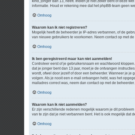
kind, jonger dan 13, heeft. Indien je niet zeker bent of deze w
informatie. Houd er rekening mee dat het phpBB-team geen wette
Omhoog
Waarom kan ik niet registreren?
Mogelijk heeft de beheerder je IP-adres verbannen, of de gebru
van nieuwe gebruikers te voorkomen. Neem contact op met de 
Omhoog
Ik ben geregistreerd maar kan niet aanmelden!
Controleer eerst of je gebruikersnaam en wachtwoord kloppen. I
dat je jonger bent dan 13 jaar, moet je de ontvangen instructi
wordt, ofwel door jezelf of door een beheerder. Wanneer je je 
volgen. Als je nooit een e-mail ontvangen hebt, was het opgege
mailadres correct was, neem dan contact op met de beheerder.
Omhoog
Waarom kan ik niet aanmelden?
Er zijn verschillende redenen mogelijk waarom je dit probleem
van te zijn dat je niet verbannen bent. Het is ook mogelijk dat
Omhoog