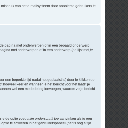
m misbruik van het e-mailsysteem door anonieme gebruikers te
l de pagina met onderwerpen of in een bepaald onderwerp.
 pagina met onderwerpen of in een onderwerp (de lijst met
je
r een beperkte tijd nadat het geplaatst is) door te klikken op
gt hoeveel keer en wanneer je het bericht voor het laatst je
Zij kunnen wel een mededeling toevoegen, waarom ze je bericht
n je de optie
voeg mijn onderschrift toe
aanvinken als je een
optie te activeren in het gebruikerspaneel (het is nog altijd