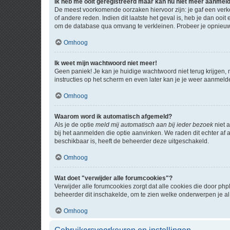
Ik heb me ooit geregistreerd maar kan nu niet meer aanmel
De meest voorkomende oorzaken hiervoor zijn: je gaf een verk
of andere reden. Indien dit laatste het geval is, heb je dan oo
om de database qua omvang te verkleinen. Probeer je opnieuw t
Omhoog
Ik weet mijn wachtwoord niet meer!
Geen paniek! Je kan je huidige wachtwoord niet terug krijgen,
instructies op het scherm en even later kan je je weer aanmeld
Omhoog
Waarom word ik automatisch afgemeld?
Als je de optie
meld mij automatisch aan bij ieder bezoek
niet 
bij het aanmelden die optie aanvinken. We raden dit echter af a
beschikbaar is, heeft de beheerder deze uitgeschakeld.
Omhoog
Wat doet "verwijder alle forumcookies"?
Verwijder alle forumcookies zorgt dat alle cookies die door 
beheerder dit inschakelde, om te zien welke onderwerpen je al
Omhoog