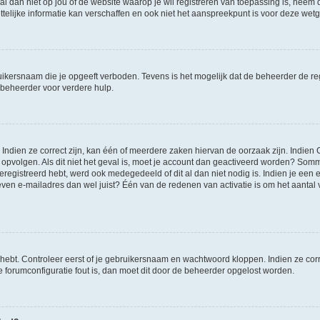
et al dan niet op jou of de website waarop je wil registreren van toepassing is, nee
lijke informatie kan verschaffen en ook niet het aanspreekpunt is voor deze wetge
ikersnaam die je opgeeft verboden. Tevens is het mogelijk dat de beheerder de regi
beheerder voor verdere hulp.
ndien ze correct zijn, kan één of meerdere zaken hiervan de oorzaak zijn. Indien C
es opvolgen. Als dit niet het geval is, moet je account dan geactiveerd worden? S
geregistreerd hebt, werd ook medegedeeld of dit al dan niet nodig is. Indien je een
ven e-mailadres dan wel juist? Één van de redenen van activatie is om het aantal va
 hebt. Controleer eerst of je gebruikersnaam en wachtwoord kloppen. Indien ze cor
 de forumconfiguratie fout is, dan moet dit door de beheerder opgelost worden.