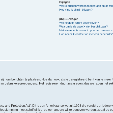
Bijlagen
Welke bijlagen worden toegestaan op dit fo
Hoe vind ik al mijn bijlagen?
phpBB vragen
Wie heeft dit forum geschreven?
Waarom is de optie X niet beschikbaar?
Met wie moet ik contact opnemen omtrent mis
Hoe neem ik contact op met een beheerder
 zijn om berichten te plaatsen. Hoe dan ook, als je geregistreerd bent kun je meer
 van gebruikersgroepen, enz. Het registreren duurt maar even, dus we raden het ze
acy and Protection Act". Dit is een Amerikaanse wet uit 1998 die vereist dat ieder
 toestemming moet schriftelijk of op een andere wijze gegeven worden, zodat de 