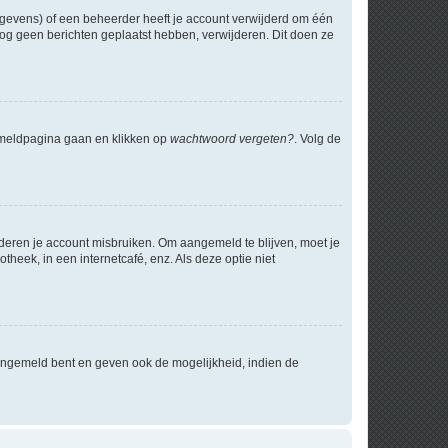
egevens) of een beheerder heeft je account verwijderd om één
e nog geen berichten geplaatst hebben, verwijderen. Dit doen ze
anmeldpagina gaan en klikken op
wachtwoord vergeten?
. Volg de
nderen je account misbruiken. Om aangemeld te blijven, moet je
theek, in een internetcafé, enz. Als deze optie niet
angemeld bent en geven ook de mogelijkheid, indien de