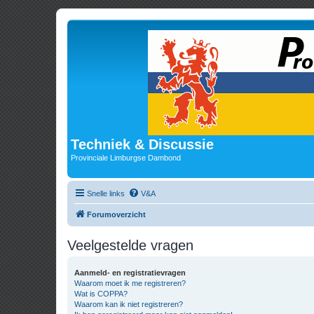
Techniek & Discussie
Provinciale Limburgse Dambond
Snelle links
V&A
Forumoverzicht
Veelgestelde vragen
Aanmeld- en registratievragen
Waarom moet ik me registreren?
Wat is COPPA?
Waarom kan ik niet registreren?