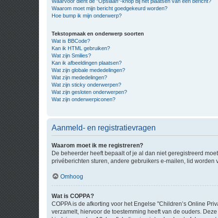
Waarvoor dient de "Opslaan"-knop bij het plaatsen van een bericht?
Waarom moet mijn bericht goedgekeurd worden?
Hoe bump ik mijn onderwerp?
Tekstopmaak en onderwerp soorten
Wat is BBCode?
Kan ik HTML gebruiken?
Wat zijn Smilies?
Kan ik afbeeldingen plaatsen?
Wat zijn globale mededelingen?
Wat zijn mededelingen?
Wat zijn sticky onderwerpen?
Wat zijn gesloten onderwerpen?
Wat zijn onderwerpiconen?
Aanmeld- en registratievragen
Waarom moet ik me registreren?
De beheerder heeft bepaalt of je al dan niet geregistreerd moet
privéberichten sturen, andere gebruikers e-mailen, lid worden
Omhoog
Wat is COPPA?
COPPA is de afkorting voor het Engelse "Children’s Online Priv
verzamelt, hiervoor de toestemming heeft van de ouders. Deze