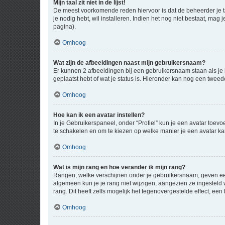
Mijn taal zit niet in de lijst!
De meest voorkomende reden hiervoor is dat de beheerder je taal 
je nodig hebt, wil installeren. Indien het nog niet bestaat, m
pagina).
Omhoog
Wat zijn de afbeeldingen naast mijn gebruikersnaam?
Er kunnen 2 afbeeldingen bij een gebruikersnaam staan als je be
geplaatst hebt of wat je status is. Hieronder kan nog een tweed
Omhoog
Hoe kan ik een avatar instellen?
In je Gebruikerspaneel, onder “Profiel” kun je een avatar toev
te schakelen en om te kiezen op welke manier je een avatar ka
Omhoog
Wat is mijn rang en hoe verander ik mijn rang?
Rangen, welke verschijnen onder je gebruikersnaam, geven een 
algemeen kun je je rang niet wijzigen, aangezien ze ingestel
rang. Dit heeft zelfs mogelijk het tegenovergestelde effect, e
Omhoog