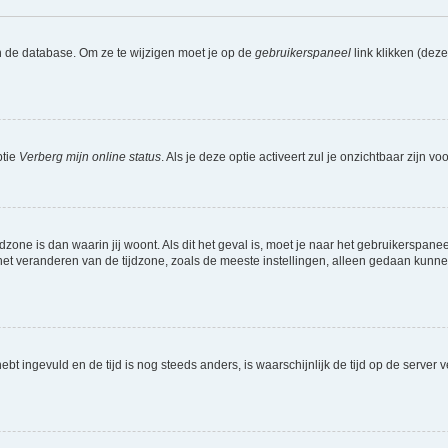
n de database. Om ze te wijzigen moet je op de
gebruikerspaneel
link klikken (dez
ptie
Verberg mijn online status
. Als je deze optie activeert zul je onzichtbaar zijn 
jdzone is dan waarin jij woont. Als dit het geval is, moet je naar het gebruikerspan
t veranderen van de tijdzone, zoals de meeste instellingen, alleen gedaan kunnen
 hebt ingevuld en de tijd is nog steeds anders, is waarschijnlijk de tijd op de serv