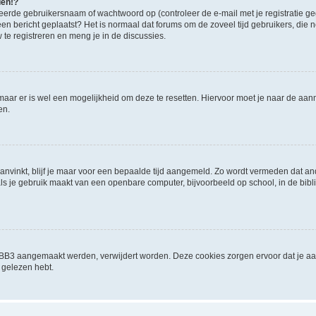
den!?
eerde gebruikersnaam of wachtwoord op (controleer de e-mail met je registratie g
it een bericht geplaatst? Het is normaal dat forums om de zoveel tijd gebruikers, di
e registreren en meng je in de discussies.
 maar er is wel een mogelijkheid om deze te resetten. Hiervoor moet je naar de a
en.
aanvinkt, blijf je maar voor een bepaalde tijd aangemeld. Zo wordt vermeden dat a
ls je gebruik maakt van een openbare computer, bijvoorbeeld op school, in de biblio
phpBB3 aangemaakt werden, verwijdert worden. Deze cookies zorgen ervoor dat je a
 gelezen hebt.