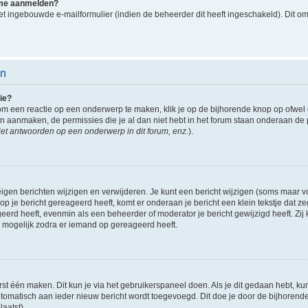
k me aanmelden?
t ingebouwde e-mailformulier (indien de beheerder dit heeft ingeschakeld). Dit o
en
ie?
om een reactie op een onderwerp te maken, klik je op de bijhorende knop op ofwe
an aanmaken, de permissies die je al dan niet hebt in het forum staan onderaan de
et antwoorden op een onderwerp in dit forum, enz.
).
eigen berichten wijzigen en verwijderen. Je kunt een bericht wijzigen (soms maar voo
p je bericht gereageerd heeft, komt er onderaan je bericht een klein tekstje dat ze
ageerd heeft, evenmin als een beheerder of moderator je bericht gewijzigd heeft. 
r mogelijk zodra er iemand op gereageerd heeft.
rst één maken. Dit kun je via het gebruikerspaneel doen. Als je dit gedaan hebt, ku
automatisch aan ieder nieuw bericht wordt toegevoegd. Dit doe je door de bijhorende 
laatst).