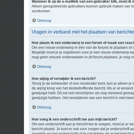
Wanneer ik op de e-maillink van een gebruiker klik, moet i
Alleen geregistreerde gebruikers kunnen gebruik maken van he
voorkomen.
Omhoog
Vragen in verband met het plaatsen van bericht
Hoe plaats ik een onderwerp in een forum of maak een react
Om een nieuw onderwerp in één van de forums te plaatsen of 
Mogelijk moet je je registreren voor je een nieuw onderwerp k
mag geen nieuwe onderwerpen in dit forum plaatsen, je mag ni
Omhoog
Hoe wijzig of verwijder ik een bericht?
Tenzij je de beheerder of een moderator bent, kun je alleen je 
de
wijzig
knop van het desbetreffende bericht. Als er al iemand o
gewijzigd hebt. Dit zal niet verschijnen als nog niemand gere
gewijzigd hebben. Het verwijderen van een bericht is niet mee
Omhoog
Hoe voeg ik een onderschrift toe aan mijn bericht?
Om een onderschrift aan je bericht toe te voegen, moet je er ee
bericht plaatst. Je kunt er ook voor zorgen dat je onderschrift 
mogelijk om het onderschrift uit te schakelen als je het bericht p