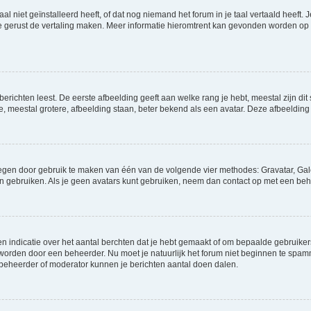
niet geïnstalleerd heeft, of dat nog niemand het forum in je taal vertaald heeft. Je
ag je gerust de vertaling maken. Meer informatie hieromtrent kan gevonden worden o
richten leest. De eerste afbeelding geeft aan welke rang je hebt, meestal zijn dit 
e, meestal grotere, afbeelding staan, beter bekend als een avatar. Deze afbeelding 
oegen door gebruik te maken van één van de volgende vier methodes: Gravatar, Gale
n gebruiken. Als je geen avatars kunt gebruiken, neem dan contact op met een beh
indicatie over het aantal berchten dat je hebt gemaakt of om bepaalde gebruikers 
d worden door een beheerder. Nu moet je natuurlijk het forum niet beginnen te sp
en beheerder of moderator kunnen je berichten aantal doen dalen.