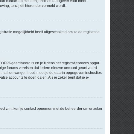
m dan contact op met een juridisch raadgever voor meer
ving, tenzij dit hieronder vermeld wordt.
stratie mogelijkheid heeft uitgeschakeld om zo de registratie
OPPA geactiveerd is en je tijdens het registratieproces opgaf
ommige forums vereisen dat iedere nieuwe account geactiveerd
 e-mail ontvangen hebt, moet je de daarin opgegeven instructies
lse accounts te doen dalen. Als je zeker bent dat je e-
rect zijn, kun je contact opnemen met de beheerder om er zeker