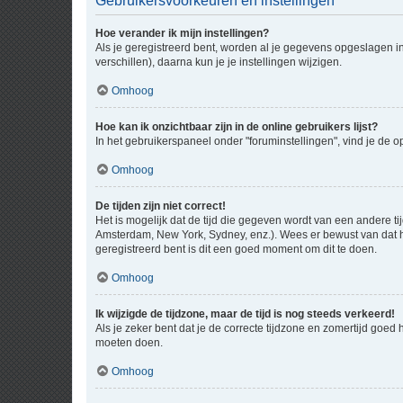
Gebruikersvoorkeuren en instellingen
Hoe verander ik mijn instellingen?
Als je geregistreerd bent, worden al je gegevens opgeslagen i
verschillen), daarna kun je je instellingen wijzigen.
Omhoog
Hoe kan ik onzichtbaar zijn in de online gebruikers lijst?
In het gebruikerspaneel onder "foruminstellingen", vind je de o
Omhoog
De tijden zijn niet correct!
Het is mogelijk dat de tijd die gegeven wordt van een andere ti
Amsterdam, New York, Sydney, enz.). Wees er bewust van dat he
geregistreerd bent is dit een goed moment om dit te doen.
Omhoog
Ik wijzigde de tijdzone, maar de tijd is nog steeds verkeerd!
Als je zeker bent dat je de correcte tijdzone en zomertijd goed
moeten doen.
Omhoog