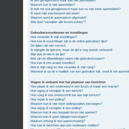
Ik ben geregistreerd maar kan niet aanmelden!
Waarom kan ik niet aanmelden?
Ik heb me ooit geregistreerd maar kan nu niet meer aanmelden!?
Ik weet mijn wachtwoord niet meer!
Waarom word ik automatisch afgemeld?
Wat doet "verwijder alle forumcookies"?
Gebruikersvoorkeuren en instellingen
Hoe verander ik mijn instellingen?
Hoe kan ik onzichtbaar zijn in de online gebruikers lijst?
De tijden zijn niet correct!
Ik wijzigde de tijdzone, maar de tijd is nog steeds verkeerd!
Mijn taal zit niet in de lijst!
Wat zijn de afbeeldingen naast mijn gebruikersnaam?
Hoe kan ik een avatar instellen?
Wat is mijn rang en hoe verander ik mijn rang?
Wanneer ik op de e-maillink van een gebruiker klik, moet ik me aanme
Vragen in verband met het plaatsen van berichten
Hoe plaats ik een onderwerp in een forum of maak een reactie?
Hoe wijzig of verwijder ik een bericht?
Hoe voeg ik een onderschrift toe aan mijn bericht?
Hoe maak ik een peiling?
Waarom kan ik niet meer peilingsopties toevoegen?
Hoe wijzig of verwijder ik een peiling?
Waarom kan ik een bepaald forum niet openen?
Waarom kan ik geen bijlagen toevoegen?
Waarom ontving ik een waarschuwing?
Hoe kan ik berichten aan een moderator melden?