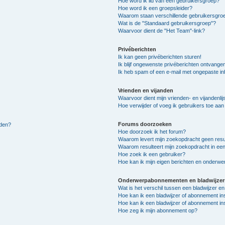
Hoe word ik lid van een gebruikersgroep?
Hoe word ik een groepsleider?
Waarom staan verschillende gebruikersgroe
Wat is de "Standaard gebruikersgroep"?
Waarvoor dient de "Het Team"-link?
Privéberichten
Ik kan geen privéberichten sturen!
Ik blijf ongewenste privéberichten ontvange
Ik heb spam of een e-mail met ongepaste i
Vrienden en vijanden
Waarvoor dient mijn vrienden- en vijandenlij
Hoe verwijder of voeg ik gebruikers toe aan m
Forums doorzoeken
lden?
Hoe doorzoek ik het forum?
Waarom levert mijn zoekopdracht geen resu
Waarom resulteert mijn zoekopdracht in een
Hoe zoek ik een gebruiker?
Hoe kan ik mijn eigen berichten en onderw
Onderwerpabonnementen en bladwijzer
Wat is het verschil tussen een bladwijzer 
Hoe kan ik een bladwijzer of abonnement in
Hoe kan ik een bladwijzer of abonnement ins
Hoe zeg ik mijn abonnement op?