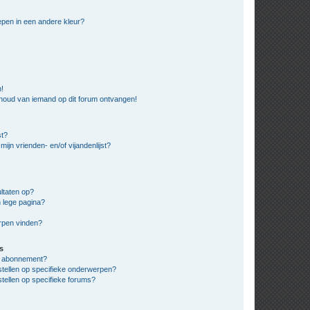
pen in een andere kleur?
n!
nhoud van iemand op dit forum ontvangen!
st?
ijn vrienden- en/of vijandenlijst?
ltaten op?
 lege pagina?
erpen vinden?
s
en abonnement?
stellen op specifieke onderwerpen?
tellen op specifieke forums?