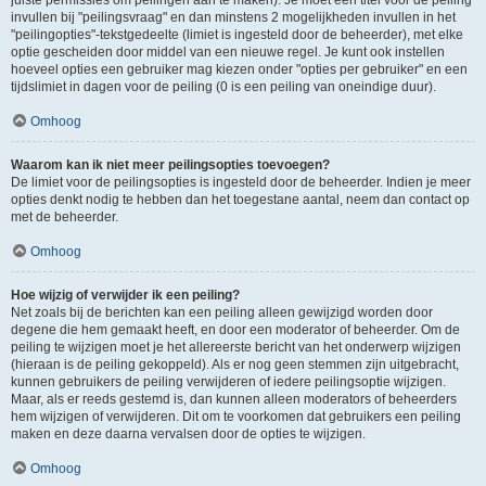
juiste permissies om peilingen aan te maken). Je moet een titel voor de peiling
invullen bij "peilingsvraag" en dan minstens 2 mogelijkheden invullen in het
"peilingopties"-tekstgedeelte (limiet is ingesteld door de beheerder), met elke
optie gescheiden door middel van een nieuwe regel. Je kunt ook instellen
hoeveel opties een gebruiker mag kiezen onder "opties per gebruiker" en een
tijdslimiet in dagen voor de peiling (0 is een peiling van oneindige duur).
Omhoog
Waarom kan ik niet meer peilingsopties toevoegen?
De limiet voor de peilingsopties is ingesteld door de beheerder. Indien je meer
opties denkt nodig te hebben dan het toegestane aantal, neem dan contact op
met de beheerder.
Omhoog
Hoe wijzig of verwijder ik een peiling?
Net zoals bij de berichten kan een peiling alleen gewijzigd worden door
degene die hem gemaakt heeft, en door een moderator of beheerder. Om de
peiling te wijzigen moet je het allereerste bericht van het onderwerp wijzigen
(hieraan is de peiling gekoppeld). Als er nog geen stemmen zijn uitgebracht,
kunnen gebruikers de peiling verwijderen of iedere peilingsoptie wijzigen.
Maar, als er reeds gestemd is, dan kunnen alleen moderators of beheerders
hem wijzigen of verwijderen. Dit om te voorkomen dat gebruikers een peiling
maken en deze daarna vervalsen door de opties te wijzigen.
Omhoog