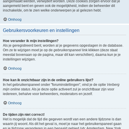
aangemaakt werden, verwijdert worden. Deze cookies zorgen ervoor dat je
aangemeld bent en geven ook de mogelijkheid, indien de beheerder dit
inschakelde, om te zien welke onderwerpen je al gelezen hebt.
Omhoog
Gebruikersvoorkeuren en instellingen
Hoe verander ik mijn instellingen?
Als je geregistreerd bent, worden al je gegevens opgeslagen in de database.
Om ze te wijzigen moet je op de
gebruikerspaneel
link klikken (deze staat
meestal bovenaan op de pagina, maar dit kan verschillen), daarna kun je je
instellingen wijzigen.
Omhoog
Hoe kan ik onzichtbaar zijn in de online gebruikers lijst?
In het gebruikerspaneel onder "foruminstellingen", vind je de optie
Verberg
mijn online status
. Als je deze optie activeert zul je onzichtbaar zijn voor
iedereen, behalve voor beheerders, moderators en jezelf.
Omhoog
De tijden zijn niet correct!
Het is mogelijk dat de tijd die gegeven wordt van een andere tijdzone is dan
waarin jij woont. Als dit het geval is, moet je naar het gebruikerspaneel gaan
en je tijdzone veranderen in een bepaald gebied (vb: Amsterdam, New York,