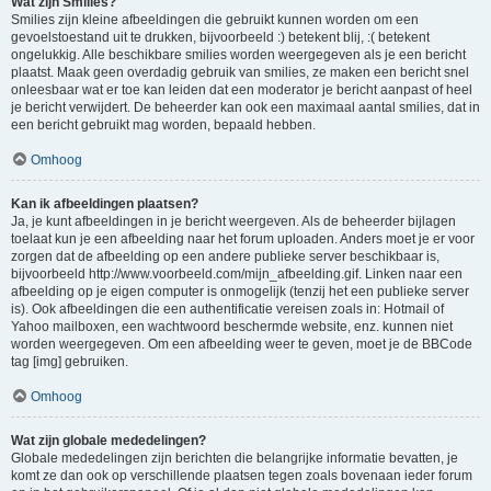
Wat zijn Smilies?
Smilies zijn kleine afbeeldingen die gebruikt kunnen worden om een
gevoelstoestand uit te drukken, bijvoorbeeld :) betekent blij, :( betekent
ongelukkig. Alle beschikbare smilies worden weergegeven als je een bericht
plaatst. Maak geen overdadig gebruik van smilies, ze maken een bericht snel
onleesbaar wat er toe kan leiden dat een moderator je bericht aanpast of heel
je bericht verwijdert. De beheerder kan ook een maximaal aantal smilies, dat in
een bericht gebruikt mag worden, bepaald hebben.
Omhoog
Kan ik afbeeldingen plaatsen?
Ja, je kunt afbeeldingen in je bericht weergeven. Als de beheerder bijlagen
toelaat kun je een afbeelding naar het forum uploaden. Anders moet je er voor
zorgen dat de afbeelding op een andere publieke server beschikbaar is,
bijvoorbeeld http://www.voorbeeld.com/mijn_afbeelding.gif. Linken naar een
afbeelding op je eigen computer is onmogelijk (tenzij het een publieke server
is). Ook afbeeldingen die een authentificatie vereisen zoals in: Hotmail of
Yahoo mailboxen, een wachtwoord beschermde website, enz. kunnen niet
worden weergegeven. Om een afbeelding weer te geven, moet je de BBCode
tag [img] gebruiken.
Omhoog
Wat zijn globale mededelingen?
Globale mededelingen zijn berichten die belangrijke informatie bevatten, je
komt ze dan ook op verschillende plaatsen tegen zoals bovenaan ieder forum