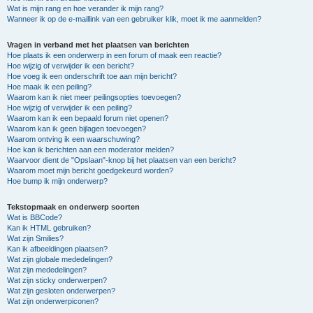
Wat is mijn rang en hoe verander ik mijn rang?
Wanneer ik op de e-maillink van een gebruiker klik, moet ik me aanmelden?
Vragen in verband met het plaatsen van berichten
Hoe plaats ik een onderwerp in een forum of maak een reactie?
Hoe wijzig of verwijder ik een bericht?
Hoe voeg ik een onderschrift toe aan mijn bericht?
Hoe maak ik een peiling?
Waarom kan ik niet meer peilingsopties toevoegen?
Hoe wijzig of verwijder ik een peiling?
Waarom kan ik een bepaald forum niet openen?
Waarom kan ik geen bijlagen toevoegen?
Waarom ontving ik een waarschuwing?
Hoe kan ik berichten aan een moderator melden?
Waarvoor dient de "Opslaan"-knop bij het plaatsen van een bericht?
Waarom moet mijn bericht goedgekeurd worden?
Hoe bump ik mijn onderwerp?
Tekstopmaak en onderwerp soorten
Wat is BBCode?
Kan ik HTML gebruiken?
Wat zijn Smilies?
Kan ik afbeeldingen plaatsen?
Wat zijn globale mededelingen?
Wat zijn mededelingen?
Wat zijn sticky onderwerpen?
Wat zijn gesloten onderwerpen?
Wat zijn onderwerpiconen?