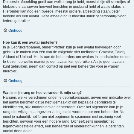
De eerste afbeelding geeft aan welke rang je hebt, meestal zijn dit sterretjes of
blokjes die aangeven hoeveel berichten je geplaatst hebt of wat je status is.
Hieronder kan nog een tweede, meestal grotere, afbeelding staan, beter
bekend als een avatar. Deze afbeelding is meestal uniek of persoonlijk voor
iedere gebruiker.
Omhoog
Hoe kan ik een avatar instellen?
In je Gebruikerspaneel, onder “Profiel” kun je een avatar toevoegen door
gebruik te maken van één van de volgende vier methodes: Gravatar, Galerij,
Afstand of Upload. Het is aan de beheerders om avatars in te schakelen en om
te kiezen op welke manier je een avatar kan gebruiken. Als je geen avatars
kunt gebruiken, neem dan contact op met een beheerder voor je vragen
hierover.
Omhoog
Wat is mijn rang en hoe verander ik mijn rang?
Rangen, welke verschijnen onder je gebruikersnaam, geven een indicatie over
het aantal berchten dat je hebt gemaakt of om bepaalde gebruikers te
identificeren, bijv. moderators en beheerders. Over het algemeen kun je je
rang niet wijzigen, aangezien ze ingesteld worden door een beheerder. Nu
moet je natuurlijk het forum niet beginnen te spammen met onzinnig veel
berichten, gewoon voor een hogere rang. Dit heeft zelfs mogelijk het
tegenovergestelde effect, een beheerder of moderator kunnen je berichten
aantal doen dalen.