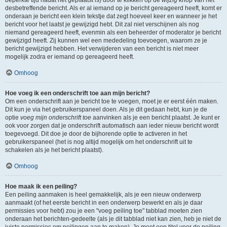
beperkte tijd nadat het geplaatst is) door te klikken op de
wijzig
knop van het
desbetreffende bericht. Als er al iemand op je bericht gereageerd heeft, komt er
onderaan je bericht een klein tekstje dat zegt hoeveel keer en wanneer je het
bericht voor het laatst je gewijzigd hebt. Dit zal niet verschijnen als nog
niemand gereageerd heeft, evenmin als een beheerder of moderator je bericht
gewijzigd heeft. Zij kunnen wel een mededeling toevoegen, waarom ze je
bericht gewijzigd hebben. Het verwijderen van een bericht is niet meer
mogelijk zodra er iemand op gereageerd heeft.
Omhoog
Hoe voeg ik een onderschrift toe aan mijn bericht?
Om een onderschrift aan je bericht toe te voegen, moet je er eerst één maken.
Dit kun je via het gebruikerspaneel doen. Als je dit gedaan hebt, kun je de
optie
voeg mijn onderschrift toe
aanvinken als je een bericht plaatst. Je kunt er
ook voor zorgen dat je onderschrift automatisch aan ieder nieuw bericht wordt
toegevoegd. Dit doe je door de bijhorende optie te activeren in het
gebruikerspaneel (het is nog altijd mogelijk om het onderschrift uit te
schakelen als je het bericht plaatst).
Omhoog
Hoe maak ik een peiling?
Een peiling aanmaken is heel gemakkelijk, als je een nieuw onderwerp
aanmaakt (of het eerste bericht in een onderwerp bewerkt en als je daar
permissies voor hebt) zou je een "voeg peiling toe" tabblad moeten zien
onderaan het berichten-gedeelte (als je dit tabblad niet kan zien, heb je niet de