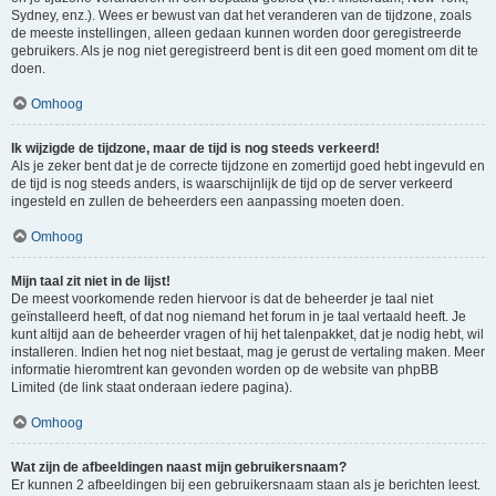
Sydney, enz.). Wees er bewust van dat het veranderen van de tijdzone, zoals
de meeste instellingen, alleen gedaan kunnen worden door geregistreerde
gebruikers. Als je nog niet geregistreerd bent is dit een goed moment om dit te
doen.
Omhoog
Ik wijzigde de tijdzone, maar de tijd is nog steeds verkeerd!
Als je zeker bent dat je de correcte tijdzone en zomertijd goed hebt ingevuld en
de tijd is nog steeds anders, is waarschijnlijk de tijd op de server verkeerd
ingesteld en zullen de beheerders een aanpassing moeten doen.
Omhoog
Mijn taal zit niet in de lijst!
De meest voorkomende reden hiervoor is dat de beheerder je taal niet
geïnstalleerd heeft, of dat nog niemand het forum in je taal vertaald heeft. Je
kunt altijd aan de beheerder vragen of hij het talenpakket, dat je nodig hebt, wil
installeren. Indien het nog niet bestaat, mag je gerust de vertaling maken. Meer
informatie hieromtrent kan gevonden worden op de website van phpBB
Limited (de link staat onderaan iedere pagina).
Omhoog
Wat zijn de afbeeldingen naast mijn gebruikersnaam?
Er kunnen 2 afbeeldingen bij een gebruikersnaam staan als je berichten leest.