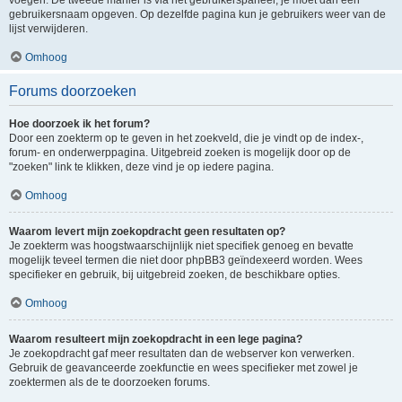
voegen. De tweede manier is via het gebruikerspaneel, je moet dan een
gebruikersnaam opgeven. Op dezelfde pagina kun je gebruikers weer van de
lijst verwijderen.
Omhoog
Forums doorzoeken
Hoe doorzoek ik het forum?
Door een zoekterm op te geven in het zoekveld, die je vindt op de index-,
forum- en onderwerppagina. Uitgebreid zoeken is mogelijk door op de
"zoeken" link te klikken, deze vind je op iedere pagina.
Omhoog
Waarom levert mijn zoekopdracht geen resultaten op?
Je zoekterm was hoogstwaarschijnlijk niet specifiek genoeg en bevatte
mogelijk teveel termen die niet door phpBB3 geïndexeerd worden. Wees
specifieker en gebruik, bij uitgebreid zoeken, de beschikbare opties.
Omhoog
Waarom resulteert mijn zoekopdracht in een lege pagina?
Je zoekopdracht gaf meer resultaten dan de webserver kon verwerken.
Gebruik de geavanceerde zoekfunctie en wees specifieker met zowel je
zoektermen als de te doorzoeken forums.