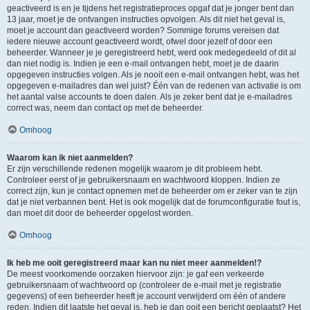
geactiveerd is en je tijdens het registratieproces opgaf dat je jonger bent dan
13 jaar, moet je de ontvangen instructies opvolgen. Als dit niet het geval is,
moet je account dan geactiveerd worden? Sommige forums vereisen dat
iedere nieuwe account geactiveerd wordt, ofwel door jezelf of door een
beheerder. Wanneer je je geregistreerd hebt, werd ook medegedeeld of dit al
dan niet nodig is. Indien je een e-mail ontvangen hebt, moet je de daarin
opgegeven instructies volgen. Als je nooit een e-mail ontvangen hebt, was het
opgegeven e-mailadres dan wel juist? Één van de redenen van activatie is om
het aantal valse accounts te doen dalen. Als je zeker bent dat je e-mailadres
correct was, neem dan contact op met de beheerder.
Omhoog
Waarom kan ik niet aanmelden?
Er zijn verschillende redenen mogelijk waarom je dit probleem hebt.
Controleer eerst of je gebruikersnaam en wachtwoord kloppen. Indien ze
correct zijn, kun je contact opnemen met de beheerder om er zeker van te zijn
dat je niet verbannen bent. Het is ook mogelijk dat de forumconfiguratie fout is,
dan moet dit door de beheerder opgelost worden.
Omhoog
Ik heb me ooit geregistreerd maar kan nu niet meer aanmelden!?
De meest voorkomende oorzaken hiervoor zijn: je gaf een verkeerde
gebruikersnaam of wachtwoord op (controleer de e-mail met je registratie
gegevens) of een beheerder heeft je account verwijderd om één of andere
reden. Indien dit laatste het geval is, heb je dan ooit een bericht geplaatst? Het