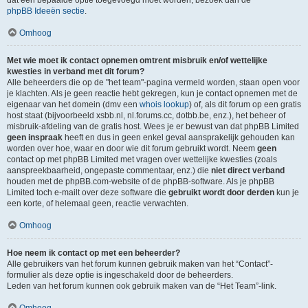
dat een bepaalde optie toegevoegd moet worden, bezoek dan de
phpBB Ideeën sectie
.
Omhoog
Met wie moet ik contact opnemen omtrent misbruik en/of wettelijke
kwesties in verband met dit forum?
Alle beheerders die op de "het team"-pagina vermeld worden, staan open voor
je klachten. Als je geen reactie hebt gekregen, kun je contact opnemen met de
eigenaar van het domein (dmv een
whois lookup
) of, als dit forum op een gratis
host staat (bijvoorbeeld xsbb.nl, nl.forums.cc, dotbb.be, enz.), het beheer of
misbruik-afdeling van de gratis host. Wees je er bewust van dat phpBB Limited
geen inspraak
heeft en dus in geen enkel geval aansprakelijk gehouden kan
worden over hoe, waar en door wie dit forum gebruikt wordt. Neem
geen
contact op met phpBB Limited met vragen over wettelijke kwesties (zoals
aanspreekbaarheid, ongepaste commentaar, enz.) die
niet direct verband
houden met de phpBB.com-website of de phpBB-software. Als je phpBB
Limited toch e-mailt over deze software die
gebruikt wordt door derden
kun je
een korte, of helemaal geen, reactie verwachten.
Omhoog
Hoe neem ik contact op met een beheerder?
Alle gebruikers van het forum kunnen gebruik maken van het “Contact”-
formulier als deze optie is ingeschakeld door de beheerders.
Leden van het forum kunnen ook gebruik maken van de “Het Team”-link.