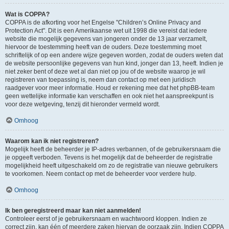
Wat is COPPA?
COPPA is de afkorting voor het Engelse "Children’s Online Privacy and
Protection Act". Dit is een Amerikaanse wet uit 1998 die vereist dat iedere
website die mogelijk gegevens van jongeren onder de 13 jaar verzamelt,
hiervoor de toestemming heeft van de ouders. Deze toestemming moet
schriftelijk of op een andere wijze gegeven worden, zodat de ouders weten dat
de website persoonlijke gegevens van hun kind, jonger dan 13, heeft. Indien je
niet zeker bent of deze wet al dan niet op jou of de website waarop je wil
registreren van toepassing is, neem dan contact op met een juridisch
raadgever voor meer informatie. Houd er rekening mee dat het phpBB-team
geen wettelijke informatie kan verschaffen en ook niet het aanspreekpunt is
voor deze wetgeving, tenzij dit hieronder vermeld wordt.
Omhoog
Waarom kan ik niet registreren?
Mogelijk heeft de beheerder je IP-adres verbannen, of de gebruikersnaam die
je opgeeft verboden. Tevens is het mogelijk dat de beheerder de registratie
mogelijkheid heeft uitgeschakeld om zo de registratie van nieuwe gebruikers
te voorkomen. Neem contact op met de beheerder voor verdere hulp.
Omhoog
Ik ben geregistreerd maar kan niet aanmelden!
Controleer eerst of je gebruikersnaam en wachtwoord kloppen. Indien ze
correct zijn, kan één of meerdere zaken hiervan de oorzaak zijn. Indien COPPA