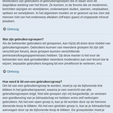
Moderators zijn gebruikers of gebruikersgroepen die in staan voor de
dagelijkse werking van het forum. Ze kunnen, in de forums die ze modereren,
berichten wijzigen en verwijderen; onderwerpen sluiten, openen, verplaatsen,
splitsen en verwijderen. In het algemeen moeten ze er gewoon op toe zien dat
mensen niet van het onderwerp afwijken (
off-topic
gaan) of ongepaste inhoud
plaatsen.
Omhoog
Wat zijn gebruikersgroepen?
Als de beheerder gebruikers wil groeperen, kan hij/zij dit doen door middel van
gebruikersgroepen. Gebruikers kunnen van meerdere groepen lid zijn (dit
verschilt per forum), deze groepen kunnen verschillende
permissies/toegangspermissies hebben. Op deze manier is het voor de
beheerder een stuk gemakkelijker meerdere moderators aan een forum toe te
wijzen, bepaalde gebruikers toegang tot een privéforum te verlenen, enz.
Omhoog
Hoe word ik lid van een gebruikersgroep?
Om lid van een gebruikersgroep te worden, moet je op de bijhorende link
klikken in het gebruikerspaneel, waarna je een overzicht van alle
gebruikersgroepen krijgt. Niet alle groepen zijn vrij toegankelijk, ze vereisen
een goedkeuring van je lidmaatschap en hebben soms zelf verborgen
gebruikers. Als het een open groep is, kan je lid worden door op de hiervoor
dienende knop te klikken. Als het een gesloten groep is, kan je je lidmaatschap
aanvragen door op de bijhorende knop te klikken. De groepsleider moet je