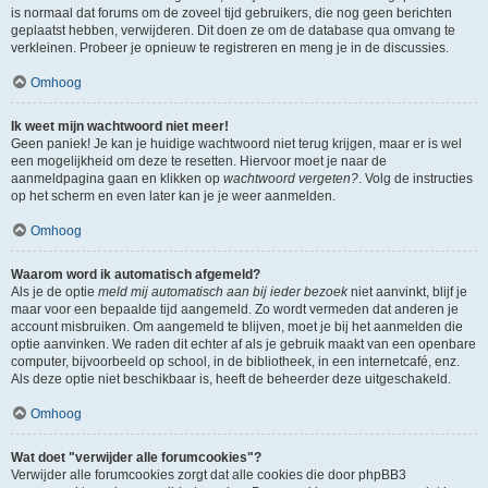
is normaal dat forums om de zoveel tijd gebruikers, die nog geen berichten
geplaatst hebben, verwijderen. Dit doen ze om de database qua omvang te
verkleinen. Probeer je opnieuw te registreren en meng je in de discussies.
Omhoog
Ik weet mijn wachtwoord niet meer!
Geen paniek! Je kan je huidige wachtwoord niet terug krijgen, maar er is wel
een mogelijkheid om deze te resetten. Hiervoor moet je naar de
aanmeldpagina gaan en klikken op
wachtwoord vergeten?
. Volg de instructies
op het scherm en even later kan je je weer aanmelden.
Omhoog
Waarom word ik automatisch afgemeld?
Als je de optie
meld mij automatisch aan bij ieder bezoek
niet aanvinkt, blijf je
maar voor een bepaalde tijd aangemeld. Zo wordt vermeden dat anderen je
account misbruiken. Om aangemeld te blijven, moet je bij het aanmelden die
optie aanvinken. We raden dit echter af als je gebruik maakt van een openbare
computer, bijvoorbeeld op school, in de bibliotheek, in een internetcafé, enz.
Als deze optie niet beschikbaar is, heeft de beheerder deze uitgeschakeld.
Omhoog
Wat doet "verwijder alle forumcookies"?
Verwijder alle forumcookies zorgt dat alle cookies die door phpBB3