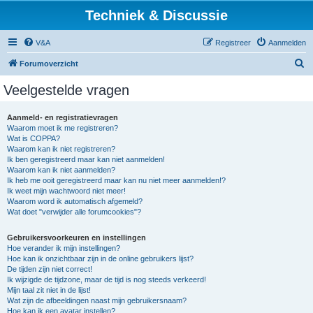
Techniek & Discussie
V&A
Registreer
Aanmelden
Z
Forumoverzicht
o
Veelgestelde vragen
e
k
Aanmeld- en registratievragen
Waarom moet ik me registreren?
Wat is COPPA?
Waarom kan ik niet registreren?
Ik ben geregistreerd maar kan niet aanmelden!
Waarom kan ik niet aanmelden?
Ik heb me ooit geregistreerd maar kan nu niet meer aanmelden!?
Ik weet mijn wachtwoord niet meer!
Waarom word ik automatisch afgemeld?
Wat doet "verwijder alle forumcookies"?
Gebruikersvoorkeuren en instellingen
Hoe verander ik mijn instellingen?
Hoe kan ik onzichtbaar zijn in de online gebruikers lijst?
De tijden zijn niet correct!
Ik wijzigde de tijdzone, maar de tijd is nog steeds verkeerd!
Mijn taal zit niet in de lijst!
Wat zijn de afbeeldingen naast mijn gebruikersnaam?
Hoe kan ik een avatar instellen?