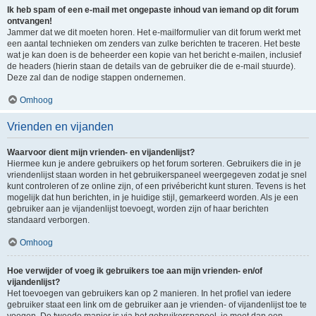
Ik heb spam of een e-mail met ongepaste inhoud van iemand op dit forum
ontvangen!
Jammer dat we dit moeten horen. Het e-mailformulier van dit forum werkt met
een aantal technieken om zenders van zulke berichten te traceren. Het beste
wat je kan doen is de beheerder een kopie van het bericht e-mailen, inclusief
de headers (hierin staan de details van de gebruiker die de e-mail stuurde).
Deze zal dan de nodige stappen ondernemen.
Omhoog
Vrienden en vijanden
Waarvoor dient mijn vrienden- en vijandenlijst?
Hiermee kun je andere gebruikers op het forum sorteren. Gebruikers die in je
vriendenlijst staan worden in het gebruikerspaneel weergegeven zodat je snel
kunt controleren of ze online zijn, of een privébericht kunt sturen. Tevens is het
mogelijk dat hun berichten, in je huidige stijl, gemarkeerd worden. Als je een
gebruiker aan je vijandenlijst toevoegt, worden zijn of haar berichten
standaard verborgen.
Omhoog
Hoe verwijder of voeg ik gebruikers toe aan mijn vrienden- en/of
vijandenlijst?
Het toevoegen van gebruikers kan op 2 manieren. In het profiel van iedere
gebruiker staat een link om de gebruiker aan je vrienden- of vijandenlijst toe te