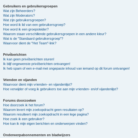
Gebruikers en gebruikersgroepen
Wat zijn Beheerders?
Wat zijn Moderators?
Wat zijn gebruikersgroepen?
Hoe word ik lid van een gebruikersgroep?
Hoe word ik een groepsleider?
Waarom staan verschillende gebruikersgroepen in een andere kleur?
Wat is de "Standaard gebruikersgroep"?
Waarvoor dient de "Het Team"-link?
Privéberichten
Ik kan geen privéberichten sturen!
Ik blijf ongewenste privéberichten ontvangen!
Ik heb spam of een e-mail met ongepaste inhoud van iemand op dit forum ontvangen!
Vrienden en vijanden
Waarvoor dient mijn vrienden- en vijandenlijst?
Hoe verwijder of voeg ik gebruikers toe aan mijn vrienden- en/of vijandenlijst?
Forums doorzoeken
Hoe doorzoek ik het forum?
Waarom levert mijn zoekopdracht geen resultaten op?
Waarom resulteert mijn zoekopdracht in een lege pagina?
Hoe zoek ik een gebruiker?
Hoe kan ik mijn eigen berichten en onderwerpen vinden?
Onderwerpabonnementen en bladwijzers