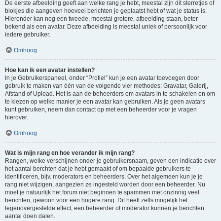
De eerste afbeelding geeft aan welke rang je hebt, meestal zijn dit sterretjes of
blokjes die aangeven hoeveel berichten je geplaatst hebt of wat je status is.
Hieronder kan nog een tweede, meestal grotere, afbeelding staan, beter
bekend als een avatar. Deze afbeelding is meestal uniek of persoonlijk voor
iedere gebruiker.
Omhoog
Hoe kan ik een avatar instellen?
In je Gebruikerspaneel, onder “Profiel” kun je een avatar toevoegen door
gebruik te maken van één van de volgende vier methodes: Gravatar, Galerij,
Afstand of Upload. Het is aan de beheerders om avatars in te schakelen en om
te kiezen op welke manier je een avatar kan gebruiken. Als je geen avatars
kunt gebruiken, neem dan contact op met een beheerder voor je vragen
hierover.
Omhoog
Wat is mijn rang en hoe verander ik mijn rang?
Rangen, welke verschijnen onder je gebruikersnaam, geven een indicatie over
het aantal berchten dat je hebt gemaakt of om bepaalde gebruikers te
identificeren, bijv. moderators en beheerders. Over het algemeen kun je je
rang niet wijzigen, aangezien ze ingesteld worden door een beheerder. Nu
moet je natuurlijk het forum niet beginnen te spammen met onzinnig veel
berichten, gewoon voor een hogere rang. Dit heeft zelfs mogelijk het
tegenovergestelde effect, een beheerder of moderator kunnen je berichten
aantal doen dalen.