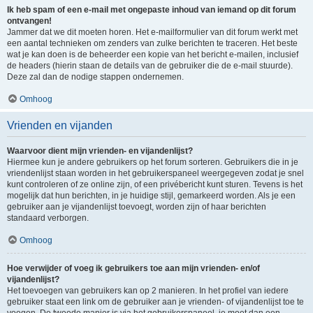
Ik heb spam of een e-mail met ongepaste inhoud van iemand op dit forum
ontvangen!
Jammer dat we dit moeten horen. Het e-mailformulier van dit forum werkt met
een aantal technieken om zenders van zulke berichten te traceren. Het beste
wat je kan doen is de beheerder een kopie van het bericht e-mailen, inclusief
de headers (hierin staan de details van de gebruiker die de e-mail stuurde).
Deze zal dan de nodige stappen ondernemen.
Omhoog
Vrienden en vijanden
Waarvoor dient mijn vrienden- en vijandenlijst?
Hiermee kun je andere gebruikers op het forum sorteren. Gebruikers die in je
vriendenlijst staan worden in het gebruikerspaneel weergegeven zodat je snel
kunt controleren of ze online zijn, of een privébericht kunt sturen. Tevens is het
mogelijk dat hun berichten, in je huidige stijl, gemarkeerd worden. Als je een
gebruiker aan je vijandenlijst toevoegt, worden zijn of haar berichten
standaard verborgen.
Omhoog
Hoe verwijder of voeg ik gebruikers toe aan mijn vrienden- en/of
vijandenlijst?
Het toevoegen van gebruikers kan op 2 manieren. In het profiel van iedere
gebruiker staat een link om de gebruiker aan je vrienden- of vijandenlijst toe te