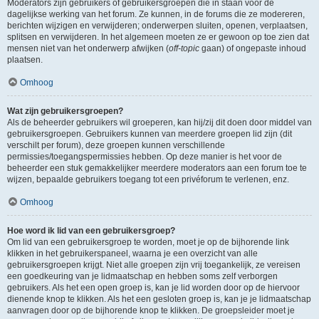
Moderators zijn gebruikers of gebruikersgroepen die in staan voor de
dagelijkse werking van het forum. Ze kunnen, in de forums die ze modereren,
berichten wijzigen en verwijderen; onderwerpen sluiten, openen, verplaatsen,
splitsen en verwijderen. In het algemeen moeten ze er gewoon op toe zien dat
mensen niet van het onderwerp afwijken (
off-topic
gaan) of ongepaste inhoud
plaatsen.
Omhoog
Wat zijn gebruikersgroepen?
Als de beheerder gebruikers wil groeperen, kan hij/zij dit doen door middel van
gebruikersgroepen. Gebruikers kunnen van meerdere groepen lid zijn (dit
verschilt per forum), deze groepen kunnen verschillende
permissies/toegangspermissies hebben. Op deze manier is het voor de
beheerder een stuk gemakkelijker meerdere moderators aan een forum toe te
wijzen, bepaalde gebruikers toegang tot een privéforum te verlenen, enz.
Omhoog
Hoe word ik lid van een gebruikersgroep?
Om lid van een gebruikersgroep te worden, moet je op de bijhorende link
klikken in het gebruikerspaneel, waarna je een overzicht van alle
gebruikersgroepen krijgt. Niet alle groepen zijn vrij toegankelijk, ze vereisen
een goedkeuring van je lidmaatschap en hebben soms zelf verborgen
gebruikers. Als het een open groep is, kan je lid worden door op de hiervoor
dienende knop te klikken. Als het een gesloten groep is, kan je je lidmaatschap
aanvragen door op de bijhorende knop te klikken. De groepsleider moet je