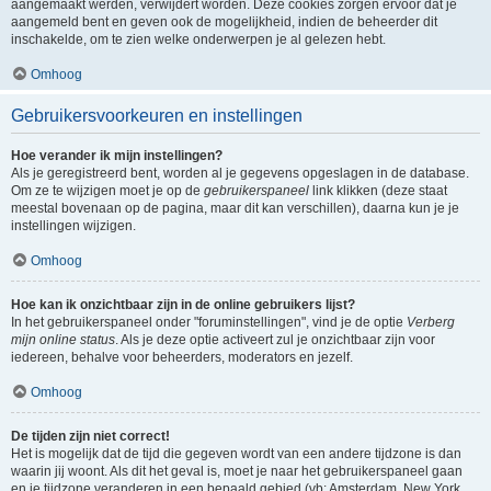
aangemaakt werden, verwijdert worden. Deze cookies zorgen ervoor dat je
aangemeld bent en geven ook de mogelijkheid, indien de beheerder dit
inschakelde, om te zien welke onderwerpen je al gelezen hebt.
Omhoog
Gebruikersvoorkeuren en instellingen
Hoe verander ik mijn instellingen?
Als je geregistreerd bent, worden al je gegevens opgeslagen in de database.
Om ze te wijzigen moet je op de
gebruikerspaneel
link klikken (deze staat
meestal bovenaan op de pagina, maar dit kan verschillen), daarna kun je je
instellingen wijzigen.
Omhoog
Hoe kan ik onzichtbaar zijn in de online gebruikers lijst?
In het gebruikerspaneel onder "foruminstellingen", vind je de optie
Verberg
mijn online status
. Als je deze optie activeert zul je onzichtbaar zijn voor
iedereen, behalve voor beheerders, moderators en jezelf.
Omhoog
De tijden zijn niet correct!
Het is mogelijk dat de tijd die gegeven wordt van een andere tijdzone is dan
waarin jij woont. Als dit het geval is, moet je naar het gebruikerspaneel gaan
en je tijdzone veranderen in een bepaald gebied (vb: Amsterdam, New York,