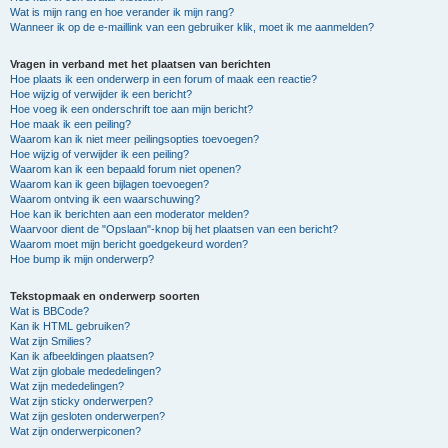
Wat is mijn rang en hoe verander ik mijn rang?
Wanneer ik op de e-maillink van een gebruiker klik, moet ik me aanmelden?
Vragen in verband met het plaatsen van berichten
Hoe plaats ik een onderwerp in een forum of maak een reactie?
Hoe wijzig of verwijder ik een bericht?
Hoe voeg ik een onderschrift toe aan mijn bericht?
Hoe maak ik een peiling?
Waarom kan ik niet meer peilingsopties toevoegen?
Hoe wijzig of verwijder ik een peiling?
Waarom kan ik een bepaald forum niet openen?
Waarom kan ik geen bijlagen toevoegen?
Waarom ontving ik een waarschuwing?
Hoe kan ik berichten aan een moderator melden?
Waarvoor dient de "Opslaan"-knop bij het plaatsen van een bericht?
Waarom moet mijn bericht goedgekeurd worden?
Hoe bump ik mijn onderwerp?
Tekstopmaak en onderwerp soorten
Wat is BBCode?
Kan ik HTML gebruiken?
Wat zijn Smilies?
Kan ik afbeeldingen plaatsen?
Wat zijn globale mededelingen?
Wat zijn mededelingen?
Wat zijn sticky onderwerpen?
Wat zijn gesloten onderwerpen?
Wat zijn onderwerpiconen?