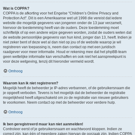
Wat is COPPA?
COPPA is de afkorting voor het Engelse "Children’s Online Privacy and
Protection Act". Dit is een Amerikaanse wet uit 1998 die vereist dat iedere
website die mogelijk gegevens van jongeren onder de 13 jaar verzamelt,
hiervoor de toestemming heeft van de ouders. Deze toestemming moet
schriftelijk of op een andere wijze gegeven worden, zodat de ouders weten dat
de website persoonlijke gegevens van hun kind, jonger dan 13, heeft. Indien je
niet zeker bent of deze wet al dan niet op jou of de website waarop je wil
registreren van toepassing is, neem dan contact op met een juridisch
raadgever voor meer informatie. Houd er rekening mee dat het phpBB-team
geen wettelijke informatie kan verschaffen en ook niet het aanspreekpunt is
voor deze wetgeving, tenzij dit hieronder vermeld wordt.
Omhoog
Waarom kan ik niet registreren?
Mogelijk heeft de beheerder je IP-adres verbannen, of de gebruikersnaam die
je opgeeft verboden. Tevens is het mogelijk dat de beheerder de registratie
mogelijkheid heeft uitgeschakeld om zo de registratie van nieuwe gebruikers
te voorkomen. Neem contact op met de beheerder voor verdere hulp.
Omhoog
Ik ben geregistreerd maar kan niet aanmelden!
Controleer eerst of je gebruikersnaam en wachtwoord kloppen. Indien ze
correct zijn, kan één of meerdere zaken hiervan de oorzaak zijn. Indien COPPA