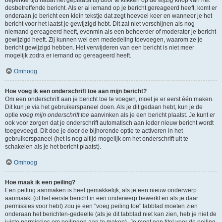
beperkte tijd nadat het geplaatst is) door te klikken op de
wijzig
knop van het
desbetreffende bericht. Als er al iemand op je bericht gereageerd heeft, komt er
onderaan je bericht een klein tekstje dat zegt hoeveel keer en wanneer je het
bericht voor het laatst je gewijzigd hebt. Dit zal niet verschijnen als nog
niemand gereageerd heeft, evenmin als een beheerder of moderator je bericht
gewijzigd heeft. Zij kunnen wel een mededeling toevoegen, waarom ze je
bericht gewijzigd hebben. Het verwijderen van een bericht is niet meer
mogelijk zodra er iemand op gereageerd heeft.
Omhoog
Hoe voeg ik een onderschrift toe aan mijn bericht?
Om een onderschrift aan je bericht toe te voegen, moet je er eerst één maken.
Dit kun je via het gebruikerspaneel doen. Als je dit gedaan hebt, kun je de
optie
voeg mijn onderschrift toe
aanvinken als je een bericht plaatst. Je kunt er
ook voor zorgen dat je onderschrift automatisch aan ieder nieuw bericht wordt
toegevoegd. Dit doe je door de bijhorende optie te activeren in het
gebruikerspaneel (het is nog altijd mogelijk om het onderschrift uit te
schakelen als je het bericht plaatst).
Omhoog
Hoe maak ik een peiling?
Een peiling aanmaken is heel gemakkelijk, als je een nieuw onderwerp
aanmaakt (of het eerste bericht in een onderwerp bewerkt en als je daar
permissies voor hebt) zou je een "voeg peiling toe" tabblad moeten zien
onderaan het berichten-gedeelte (als je dit tabblad niet kan zien, heb je niet de