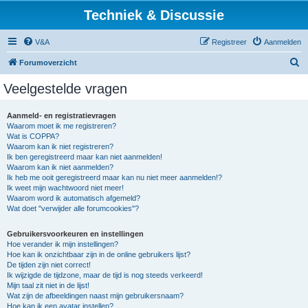
Techniek & Discussie
V&A
Registreer
Aanmelden
Z
Forumoverzicht
o
Veelgestelde vragen
e
k
Aanmeld- en registratievragen
Waarom moet ik me registreren?
Wat is COPPA?
Waarom kan ik niet registreren?
Ik ben geregistreerd maar kan niet aanmelden!
Waarom kan ik niet aanmelden?
Ik heb me ooit geregistreerd maar kan nu niet meer aanmelden!?
Ik weet mijn wachtwoord niet meer!
Waarom word ik automatisch afgemeld?
Wat doet "verwijder alle forumcookies"?
Gebruikersvoorkeuren en instellingen
Hoe verander ik mijn instellingen?
Hoe kan ik onzichtbaar zijn in de online gebruikers lijst?
De tijden zijn niet correct!
Ik wijzigde de tijdzone, maar de tijd is nog steeds verkeerd!
Mijn taal zit niet in de lijst!
Wat zijn de afbeeldingen naast mijn gebruikersnaam?
Hoe kan ik een avatar instellen?