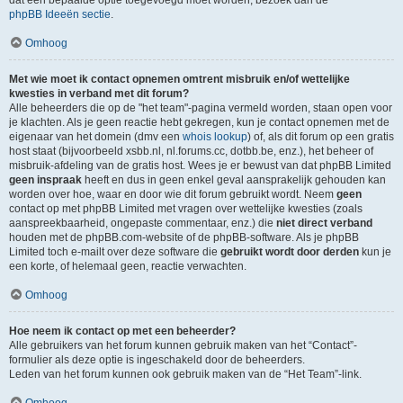
dat een bepaalde optie toegevoegd moet worden, bezoek dan de
phpBB Ideeën sectie
.
Omhoog
Met wie moet ik contact opnemen omtrent misbruik en/of wettelijke
kwesties in verband met dit forum?
Alle beheerders die op de "het team"-pagina vermeld worden, staan open voor
je klachten. Als je geen reactie hebt gekregen, kun je contact opnemen met de
eigenaar van het domein (dmv een
whois lookup
) of, als dit forum op een gratis
host staat (bijvoorbeeld xsbb.nl, nl.forums.cc, dotbb.be, enz.), het beheer of
misbruik-afdeling van de gratis host. Wees je er bewust van dat phpBB Limited
geen inspraak
heeft en dus in geen enkel geval aansprakelijk gehouden kan
worden over hoe, waar en door wie dit forum gebruikt wordt. Neem
geen
contact op met phpBB Limited met vragen over wettelijke kwesties (zoals
aanspreekbaarheid, ongepaste commentaar, enz.) die
niet direct verband
houden met de phpBB.com-website of de phpBB-software. Als je phpBB
Limited toch e-mailt over deze software die
gebruikt wordt door derden
kun je
een korte, of helemaal geen, reactie verwachten.
Omhoog
Hoe neem ik contact op met een beheerder?
Alle gebruikers van het forum kunnen gebruik maken van het “Contact”-
formulier als deze optie is ingeschakeld door de beheerders.
Leden van het forum kunnen ook gebruik maken van de “Het Team”-link.