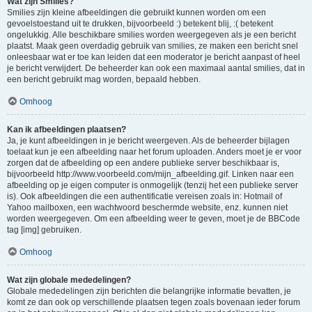
Wat zijn Smilies?
Smilies zijn kleine afbeeldingen die gebruikt kunnen worden om een
gevoelstoestand uit te drukken, bijvoorbeeld :) betekent blij, :( betekent
ongelukkig. Alle beschikbare smilies worden weergegeven als je een bericht
plaatst. Maak geen overdadig gebruik van smilies, ze maken een bericht snel
onleesbaar wat er toe kan leiden dat een moderator je bericht aanpast of heel
je bericht verwijdert. De beheerder kan ook een maximaal aantal smilies, dat in
een bericht gebruikt mag worden, bepaald hebben.
Omhoog
Kan ik afbeeldingen plaatsen?
Ja, je kunt afbeeldingen in je bericht weergeven. Als de beheerder bijlagen
toelaat kun je een afbeelding naar het forum uploaden. Anders moet je er voor
zorgen dat de afbeelding op een andere publieke server beschikbaar is,
bijvoorbeeld http://www.voorbeeld.com/mijn_afbeelding.gif. Linken naar een
afbeelding op je eigen computer is onmogelijk (tenzij het een publieke server
is). Ook afbeeldingen die een authentificatie vereisen zoals in: Hotmail of
Yahoo mailboxen, een wachtwoord beschermde website, enz. kunnen niet
worden weergegeven. Om een afbeelding weer te geven, moet je de BBCode
tag [img] gebruiken.
Omhoog
Wat zijn globale mededelingen?
Globale mededelingen zijn berichten die belangrijke informatie bevatten, je
komt ze dan ook op verschillende plaatsen tegen zoals bovenaan ieder forum