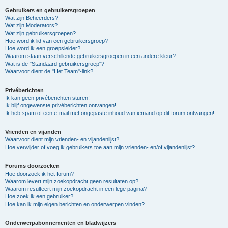
Gebruikers en gebruikersgroepen
Wat zijn Beheerders?
Wat zijn Moderators?
Wat zijn gebruikersgroepen?
Hoe word ik lid van een gebruikersgroep?
Hoe word ik een groepsleider?
Waarom staan verschillende gebruikersgroepen in een andere kleur?
Wat is de "Standaard gebruikersgroep"?
Waarvoor dient de "Het Team"-link?
Privéberichten
Ik kan geen privéberichten sturen!
Ik blijf ongewenste privéberichten ontvangen!
Ik heb spam of een e-mail met ongepaste inhoud van iemand op dit forum ontvangen!
Vrienden en vijanden
Waarvoor dient mijn vrienden- en vijandenlijst?
Hoe verwijder of voeg ik gebruikers toe aan mijn vrienden- en/of vijandenlijst?
Forums doorzoeken
Hoe doorzoek ik het forum?
Waarom levert mijn zoekopdracht geen resultaten op?
Waarom resulteert mijn zoekopdracht in een lege pagina?
Hoe zoek ik een gebruiker?
Hoe kan ik mijn eigen berichten en onderwerpen vinden?
Onderwerpabonnementen en bladwijzers