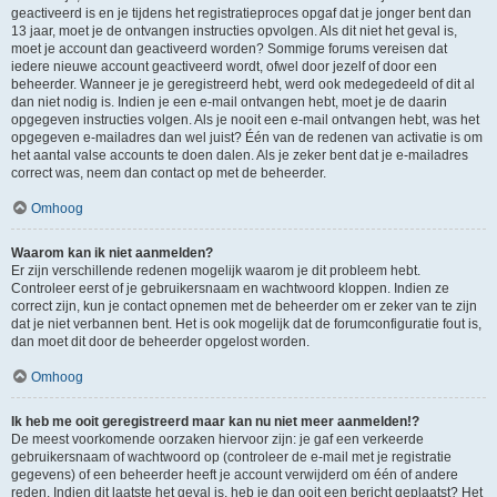
geactiveerd is en je tijdens het registratieproces opgaf dat je jonger bent dan
13 jaar, moet je de ontvangen instructies opvolgen. Als dit niet het geval is,
moet je account dan geactiveerd worden? Sommige forums vereisen dat
iedere nieuwe account geactiveerd wordt, ofwel door jezelf of door een
beheerder. Wanneer je je geregistreerd hebt, werd ook medegedeeld of dit al
dan niet nodig is. Indien je een e-mail ontvangen hebt, moet je de daarin
opgegeven instructies volgen. Als je nooit een e-mail ontvangen hebt, was het
opgegeven e-mailadres dan wel juist? Één van de redenen van activatie is om
het aantal valse accounts te doen dalen. Als je zeker bent dat je e-mailadres
correct was, neem dan contact op met de beheerder.
Omhoog
Waarom kan ik niet aanmelden?
Er zijn verschillende redenen mogelijk waarom je dit probleem hebt.
Controleer eerst of je gebruikersnaam en wachtwoord kloppen. Indien ze
correct zijn, kun je contact opnemen met de beheerder om er zeker van te zijn
dat je niet verbannen bent. Het is ook mogelijk dat de forumconfiguratie fout is,
dan moet dit door de beheerder opgelost worden.
Omhoog
Ik heb me ooit geregistreerd maar kan nu niet meer aanmelden!?
De meest voorkomende oorzaken hiervoor zijn: je gaf een verkeerde
gebruikersnaam of wachtwoord op (controleer de e-mail met je registratie
gegevens) of een beheerder heeft je account verwijderd om één of andere
reden. Indien dit laatste het geval is, heb je dan ooit een bericht geplaatst? Het