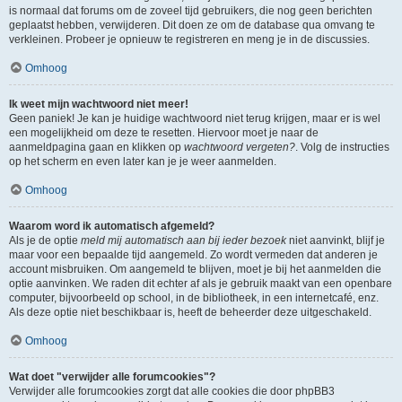
is normaal dat forums om de zoveel tijd gebruikers, die nog geen berichten
geplaatst hebben, verwijderen. Dit doen ze om de database qua omvang te
verkleinen. Probeer je opnieuw te registreren en meng je in de discussies.
Omhoog
Ik weet mijn wachtwoord niet meer!
Geen paniek! Je kan je huidige wachtwoord niet terug krijgen, maar er is wel
een mogelijkheid om deze te resetten. Hiervoor moet je naar de
aanmeldpagina gaan en klikken op
wachtwoord vergeten?
. Volg de instructies
op het scherm en even later kan je je weer aanmelden.
Omhoog
Waarom word ik automatisch afgemeld?
Als je de optie
meld mij automatisch aan bij ieder bezoek
niet aanvinkt, blijf je
maar voor een bepaalde tijd aangemeld. Zo wordt vermeden dat anderen je
account misbruiken. Om aangemeld te blijven, moet je bij het aanmelden die
optie aanvinken. We raden dit echter af als je gebruik maakt van een openbare
computer, bijvoorbeeld op school, in de bibliotheek, in een internetcafé, enz.
Als deze optie niet beschikbaar is, heeft de beheerder deze uitgeschakeld.
Omhoog
Wat doet "verwijder alle forumcookies"?
Verwijder alle forumcookies zorgt dat alle cookies die door phpBB3