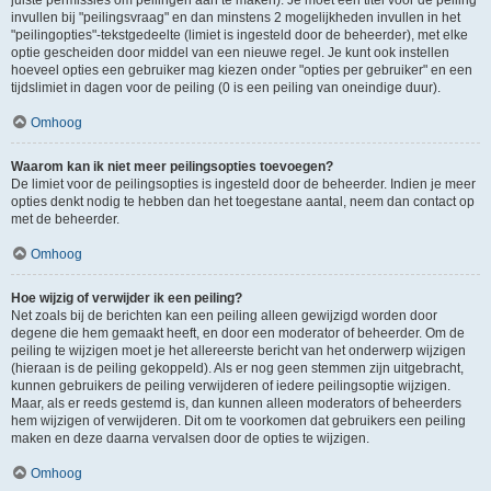
juiste permissies om peilingen aan te maken). Je moet een titel voor de peiling
invullen bij "peilingsvraag" en dan minstens 2 mogelijkheden invullen in het
"peilingopties"-tekstgedeelte (limiet is ingesteld door de beheerder), met elke
optie gescheiden door middel van een nieuwe regel. Je kunt ook instellen
hoeveel opties een gebruiker mag kiezen onder "opties per gebruiker" en een
tijdslimiet in dagen voor de peiling (0 is een peiling van oneindige duur).
Omhoog
Waarom kan ik niet meer peilingsopties toevoegen?
De limiet voor de peilingsopties is ingesteld door de beheerder. Indien je meer
opties denkt nodig te hebben dan het toegestane aantal, neem dan contact op
met de beheerder.
Omhoog
Hoe wijzig of verwijder ik een peiling?
Net zoals bij de berichten kan een peiling alleen gewijzigd worden door
degene die hem gemaakt heeft, en door een moderator of beheerder. Om de
peiling te wijzigen moet je het allereerste bericht van het onderwerp wijzigen
(hieraan is de peiling gekoppeld). Als er nog geen stemmen zijn uitgebracht,
kunnen gebruikers de peiling verwijderen of iedere peilingsoptie wijzigen.
Maar, als er reeds gestemd is, dan kunnen alleen moderators of beheerders
hem wijzigen of verwijderen. Dit om te voorkomen dat gebruikers een peiling
maken en deze daarna vervalsen door de opties te wijzigen.
Omhoog