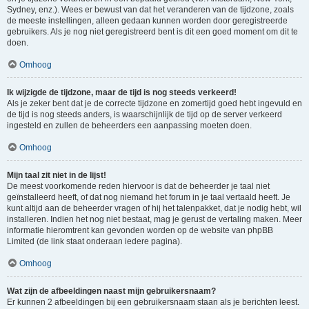
Sydney, enz.). Wees er bewust van dat het veranderen van de tijdzone, zoals
de meeste instellingen, alleen gedaan kunnen worden door geregistreerde
gebruikers. Als je nog niet geregistreerd bent is dit een goed moment om dit te
doen.
Omhoog
Ik wijzigde de tijdzone, maar de tijd is nog steeds verkeerd!
Als je zeker bent dat je de correcte tijdzone en zomertijd goed hebt ingevuld en
de tijd is nog steeds anders, is waarschijnlijk de tijd op de server verkeerd
ingesteld en zullen de beheerders een aanpassing moeten doen.
Omhoog
Mijn taal zit niet in de lijst!
De meest voorkomende reden hiervoor is dat de beheerder je taal niet
geïnstalleerd heeft, of dat nog niemand het forum in je taal vertaald heeft. Je
kunt altijd aan de beheerder vragen of hij het talenpakket, dat je nodig hebt, wil
installeren. Indien het nog niet bestaat, mag je gerust de vertaling maken. Meer
informatie hieromtrent kan gevonden worden op de website van phpBB
Limited (de link staat onderaan iedere pagina).
Omhoog
Wat zijn de afbeeldingen naast mijn gebruikersnaam?
Er kunnen 2 afbeeldingen bij een gebruikersnaam staan als je berichten leest.