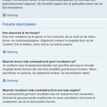
voegen. De tweede manier is via het gebruikerspaneel, je moet dan een
gebruikersnaam opgeven. Op dezelfde pagina kun je gebruikers weer van de
lijst verwijderen.
Omhoog
Forums doorzoeken
Hoe doorzoek ik het forum?
Door een zoekterm op te geven in het zoekveld, die je vindt op de index-,
forum- en onderwerppagina. Uitgebreid zoeken is mogelijk door op de
"zoeken" link te klikken, deze vind je op iedere pagina.
Omhoog
Waarom levert mijn zoekopdracht geen resultaten op?
Je zoekterm was hoogstwaarschijnlijk niet specifiek genoeg en bevatte
mogelijk teveel termen die niet door phpBB3 geïndexeerd worden. Wees
specifieker en gebruik, bij uitgebreid zoeken, de beschikbare opties.
Omhoog
Waarom resulteert mijn zoekopdracht in een lege pagina?
Je zoekopdracht gaf meer resultaten dan de webserver kon verwerken.
Gebruik de geavanceerde zoekfunctie en wees specifieker met zowel je
zoektermen als de te doorzoeken forums.