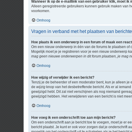
Wanneer ik op de e-maillink van een gebruiker klik, moet i
Alleen geregistreerde gebruikers kunnen gebruik maken van he
voorkomen.
Omhoog
Vragen in verband met het plaatsen van bericht
Hoe plaats ik een onderwerp in een forum of maak een react
Om een nieuw onderwerp in één van de forums te plaatsen of 
Mogelijk moet je je registreren voor je een nieuw onderwerp k
mag geen nieuwe onderwerpen in dit forum plaatsen, je mag ni
Omhoog
Hoe wijzig of verwijder ik een bericht?
Tenzij je de beheerder of een moderator bent, kun je alleen je 
de
wijzig
knop van het desbetreffende bericht. Als er al iemand o
gewijzigd hebt. Dit zal niet verschijnen als nog niemand gere
gewijzigd hebben. Het verwijderen van een bericht is niet mee
Omhoog
Hoe voeg ik een onderschrift toe aan mijn bericht?
Om een onderschrift aan je bericht toe te voegen, moet je er ee
bericht plaatst. Je kunt er ook voor zorgen dat je onderschrift 
mogelijk om het onderschrift uit te schakelen als je het bericht p