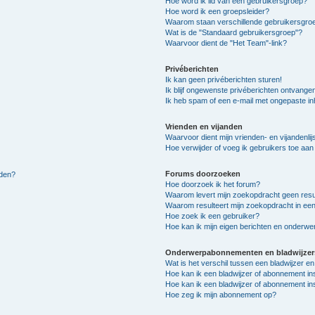
Hoe word ik lid van een gebruikersgroep?
Hoe word ik een groepsleider?
Waarom staan verschillende gebruikersgroe
Wat is de "Standaard gebruikersgroep"?
Waarvoor dient de "Het Team"-link?
Privéberichten
Ik kan geen privéberichten sturen!
Ik blijf ongewenste privéberichten ontvange
Ik heb spam of een e-mail met ongepaste i
Vrienden en vijanden
Waarvoor dient mijn vrienden- en vijandenlij
Hoe verwijder of voeg ik gebruikers toe aan m
Forums doorzoeken
lden?
Hoe doorzoek ik het forum?
Waarom levert mijn zoekopdracht geen resu
Waarom resulteert mijn zoekopdracht in een
Hoe zoek ik een gebruiker?
Hoe kan ik mijn eigen berichten en onderw
Onderwerpabonnementen en bladwijzer
Wat is het verschil tussen een bladwijzer 
Hoe kan ik een bladwijzer of abonnement in
Hoe kan ik een bladwijzer of abonnement ins
Hoe zeg ik mijn abonnement op?