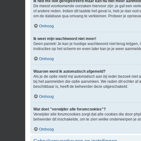
Ik heb me ooit geregistreerd maar kan nu niet meer aanmel
De meest voorkomende oorzaken hiervoor zijn: je gaf een verk
of andere reden. Indien dit laatste het geval is, heb je dan oo
om de database qua omvang te verkleinen. Probeer je opnieuw t
Omhoog
Ik weet mijn wachtwoord niet meer!
Geen paniek! Je kan je huidige wachtwoord niet terug krijgen,
instructies op het scherm en even later kan je je weer aanmeld
Omhoog
Waarom word ik automatisch afgemeld?
Als je de optie
meld mij automatisch aan bij ieder bezoek
niet 
bij het aanmelden die optie aanvinken. We raden dit echter af a
beschikbaar is, heeft de beheerder deze uitgeschakeld.
Omhoog
Wat doet "verwijder alle forumcookies"?
Verwijder alle forumcookies zorgt dat alle cookies die door 
beheerder dit inschakelde, om te zien welke onderwerpen je al
Omhoog