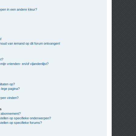
pen in een andere kleur?
n!
nhoud van iemand op dit forum ontvangen!
st?
ijn vrienden- en/of vijandenlijst?
ltaten op?
 lege pagina?
erpen vinden?
s
en abonnement?
stellen op specifieke onderwerpen?
tellen op specifieke forums?