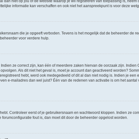
et al dan niet op jou of de website waarop je wil registreren van toepassing is, nee
lijke informatie kan verschaffen en ook niet het aanspreekpunt is voor deze wetge
ikersnaam die je opgeeft verboden. Tevens is het mogelijk dat de beheerder de regi
beheerder voor verdere hulp.
ndien ze correct zijn, kan één of meerdere zaken hiervan de oorzaak zijn. Indien C
es opvolgen. Als dit niet het geval is, moet je account dan geactiveerd worden? S
geregistreerd hebt, werd ook medegedeeld of dit al dan niet nodig is. Indien je een
ven e-mailadres dan wel juist? Één van de redenen van activatie is om het aantal va
 hebt. Controleer eerst of je gebruikersnaam en wachtwoord kloppen. Indien ze cor
 de forumconfiguratie fout is, dan moet dit door de beheerder opgelost worden.