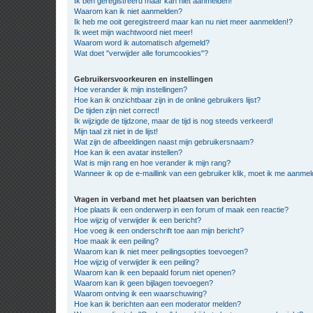
Ik ben geregistreerd maar kan niet aanmelden!
Waarom kan ik niet aanmelden?
Ik heb me ooit geregistreerd maar kan nu niet meer aanmelden!?
Ik weet mijn wachtwoord niet meer!
Waarom word ik automatisch afgemeld?
Wat doet "verwijder alle forumcookies"?
Gebruikersvoorkeuren en instellingen
Hoe verander ik mijn instellingen?
Hoe kan ik onzichtbaar zijn in de online gebruikers lijst?
De tijden zijn niet correct!
Ik wijzigde de tijdzone, maar de tijd is nog steeds verkeerd!
Mijn taal zit niet in de lijst!
Wat zijn de afbeeldingen naast mijn gebruikersnaam?
Hoe kan ik een avatar instellen?
Wat is mijn rang en hoe verander ik mijn rang?
Wanneer ik op de e-maillink van een gebruiker klik, moet ik me aanme
Vragen in verband met het plaatsen van berichten
Hoe plaats ik een onderwerp in een forum of maak een reactie?
Hoe wijzig of verwijder ik een bericht?
Hoe voeg ik een onderschrift toe aan mijn bericht?
Hoe maak ik een peiling?
Waarom kan ik niet meer peilingsopties toevoegen?
Hoe wijzig of verwijder ik een peiling?
Waarom kan ik een bepaald forum niet openen?
Waarom kan ik geen bijlagen toevoegen?
Waarom ontving ik een waarschuwing?
Hoe kan ik berichten aan een moderator melden?