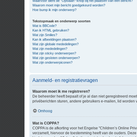
Waarvoor dient de "Opslaan"-knop bij het plaatsen van een bericht?
Waarom moet mijn bericht goedgekeurd worden?
Hoe bump ik mijn onderwerp?
Tekstopmaak en onderwerp soorten
Wat is BBCode?
Kan ik HTML gebruiken?
Wat zijn Smilies?
Kan ik afbeeldingen plaatsen?
Wat zijn globale mededelingen?
Wat zijn mededelingen?
Wat zijn sticky onderwerpen?
Wat zijn gesloten onderwerpen?
Wat zijn onderwerpiconen?
Aanmeld- en registratievragen
Waarom moet ik me registreren?
De beheerder heeft bepaalt of je al dan niet geregistreerd moet
privéberichten sturen, andere gebruikers e-mailen, lid worden
Omhoog
Wat is COPPA?
COPPA is de afkorting voor het Engelse "Children’s Online Priv
verzamelt, hiervoor de toestemming heeft van de ouders. Deze