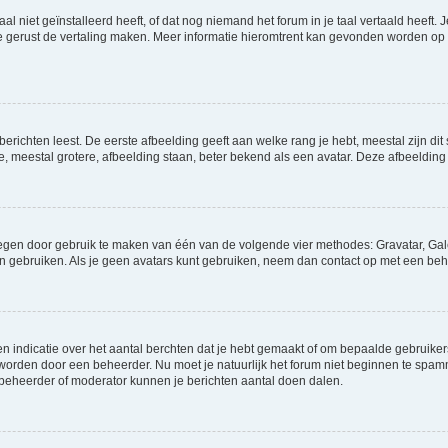
niet geïnstalleerd heeft, of dat nog niemand het forum in je taal vertaald heeft. Je
ag je gerust de vertaling maken. Meer informatie hieromtrent kan gevonden worden o
richten leest. De eerste afbeelding geeft aan welke rang je hebt, meestal zijn dit 
e, meestal grotere, afbeelding staan, beter bekend als een avatar. Deze afbeelding 
oegen door gebruik te maken van één van de volgende vier methodes: Gravatar, Gale
n gebruiken. Als je geen avatars kunt gebruiken, neem dan contact op met een beh
indicatie over het aantal berchten dat je hebt gemaakt of om bepaalde gebruikers 
d worden door een beheerder. Nu moet je natuurlijk het forum niet beginnen te sp
en beheerder of moderator kunnen je berichten aantal doen dalen.