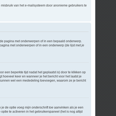
m misbruik van het e-mailsysteem door anonieme gebruikers te
l de pagina met onderwerpen of in een bepaald onderwerp.
 pagina met onderwerpen of in een onderwerp (de lijst met
je
r een beperkte tijd nadat het geplaatst is) door te klikken op
gt hoeveel keer en wanneer je het bericht voor het laatst je
Zij kunnen wel een mededeling toevoegen, waarom ze je bericht
n je de optie
voeg mijn onderschrift toe
aanvinken als je een
optie te activeren in het gebruikerspaneel (het is nog altijd