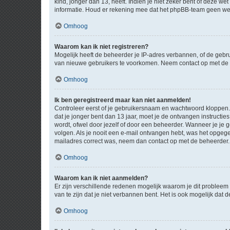
kind, jonger dan 13, heeft. Indien je niet zeker bent of deze w
informatie. Houd er rekening mee dat het phpBB-team geen wette
Omhoog
Waarom kan ik niet registreren?
Mogelijk heeft de beheerder je IP-adres verbannen, of de gebru
van nieuwe gebruikers te voorkomen. Neem contact op met de 
Omhoog
Ik ben geregistreerd maar kan niet aanmelden!
Controleer eerst of je gebruikersnaam en wachtwoord kloppen. I
dat je jonger bent dan 13 jaar, moet je de ontvangen instructi
wordt, ofwel door jezelf of door een beheerder. Wanneer je je 
volgen. Als je nooit een e-mail ontvangen hebt, was het opgege
mailadres correct was, neem dan contact op met de beheerder.
Omhoog
Waarom kan ik niet aanmelden?
Er zijn verschillende redenen mogelijk waarom je dit probleem
van te zijn dat je niet verbannen bent. Het is ook mogelijk dat
Omhoog