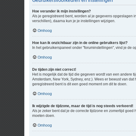
Gebruikersvoorkeuren en instellingen
Hoe verander ik mijn instellingen?
Als je geregistreerd bent, worden al je gegevens opgeslagen i
verschillen), daarna kun je je instellingen wijzigen.
Omhoog
Hoe kan ik onzichtbaar zijn in de online gebruikers lijst?
In het gebruikerspaneel onder "foruminstellingen", vind je de o
Omhoog
De tijden zijn niet correct!
Het is mogelijk dat de tijd die gegeven wordt van een andere ti
Amsterdam, New York, Sydney, enz.). Wees er bewust van dat he
geregistreerd bent is dit een goed moment om dit te doen.
Omhoog
Ik wijzigde de tijdzone, maar de tijd is nog steeds verkeerd!
Als je zeker bent dat je de correcte tijdzone en zomertijd goed
moeten doen.
Omhoog