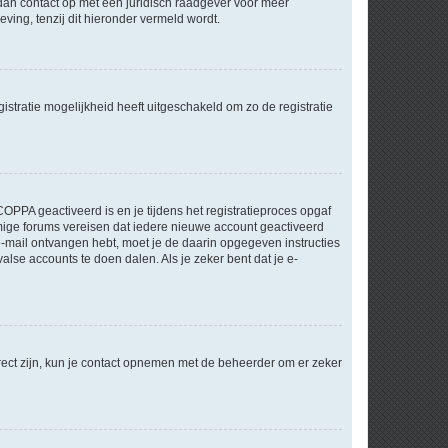
m dan contact op met een juridisch raadgever voor meer
ving, tenzij dit hieronder vermeld wordt.
stratie mogelijkheid heeft uitgeschakeld om zo de registratie
OPPA geactiveerd is en je tijdens het registratieproces opgaf
ommige forums vereisen dat iedere nieuwe account geactiveerd
 e-mail ontvangen hebt, moet je de daarin opgegeven instructies
lse accounts te doen dalen. Als je zeker bent dat je e-
rect zijn, kun je contact opnemen met de beheerder om er zeker