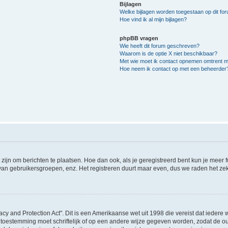
Bijlagen
Welke bijlagen worden toegestaan op dit fo
Hoe vind ik al mijn bijlagen?
phpBB vragen
Wie heeft dit forum geschreven?
Waarom is de optie X niet beschikbaar?
Met wie moet ik contact opnemen omtrent mis
Hoe neem ik contact op met een beheerder
 zijn om berichten te plaatsen. Hoe dan ook, als je geregistreerd bent kun je meer
 van gebruikersgroepen, enz. Het registreren duurt maar even, dus we raden het ze
acy and Protection Act". Dit is een Amerikaanse wet uit 1998 die vereist dat ieder
 toestemming moet schriftelijk of op een andere wijze gegeven worden, zodat de 