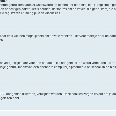
den!?
eerde gebruikersnaam of wachtwoord op (controleer de e-mail met je registratie g
it een bericht geplaatst? Het is normaal dat forums om de zoveel tijd gebruikers, di
e registreren en meng je in de discussies.
 maar er is wel een mogelijkheid om deze te resetten. Hiervoor moet je naar de a
en.
aanvinkt, blijf je maar voor een bepaalde tijd aangemeld. Zo wordt vermeden dat a
ls je gebruik maakt van een openbare computer, bijvoorbeeld op school, in de biblio
phpBB3 aangemaakt werden, verwijdert worden. Deze cookies zorgen ervoor dat je a
 gelezen hebt.