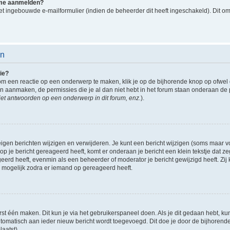
k me aanmelden?
t ingebouwde e-mailformulier (indien de beheerder dit heeft ingeschakeld). Dit o
en
ie?
om een reactie op een onderwerp te maken, klik je op de bijhorende knop op ofwe
an aanmaken, de permissies die je al dan niet hebt in het forum staan onderaan de
et antwoorden op een onderwerp in dit forum, enz.
).
eigen berichten wijzigen en verwijderen. Je kunt een bericht wijzigen (soms maar voo
p je bericht gereageerd heeft, komt er onderaan je bericht een klein tekstje dat ze
ageerd heeft, evenmin als een beheerder of moderator je bericht gewijzigd heeft. 
r mogelijk zodra er iemand op gereageerd heeft.
rst één maken. Dit kun je via het gebruikerspaneel doen. Als je dit gedaan hebt, ku
automatisch aan ieder nieuw bericht wordt toegevoegd. Dit doe je door de bijhorende 
laatst).