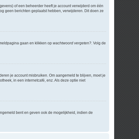
egevens) of een beheerder heeft je account verwijderd om één
e nog geen berichten geplaatst hebben, verwijderen. Dit doen ze
anmeldpagina gaan en klikken op
wachtwoord vergeten?
. Volg de
nderen je account misbruiken. Om aangemeld te blijven, moet je
theek, in een internetcafé, enz. Als deze optie niet
angemeld bent en geven ook de mogelijkheid, indien de