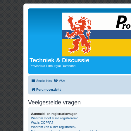
Techniek & Discussie
Provinciale Limburgse Dambond
Snelle links
V&A
Forumoverzicht
Veelgestelde vragen
Aanmeld- en registratievragen
Waarom moet ik me registreren?
Wat is COPPA?
Waarom kan ik niet registreren?