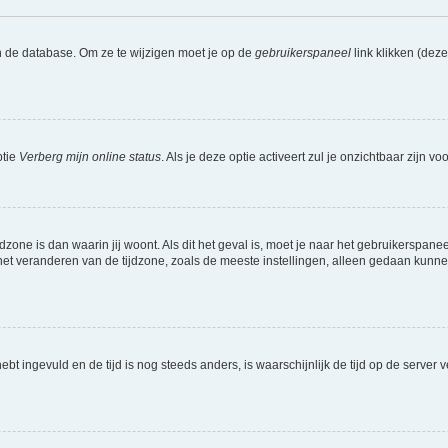
n de database. Om ze te wijzigen moet je op de
gebruikerspaneel
link klikken (dez
ptie
Verberg mijn online status
. Als je deze optie activeert zul je onzichtbaar zijn 
jdzone is dan waarin jij woont. Als dit het geval is, moet je naar het gebruikerspan
t veranderen van de tijdzone, zoals de meeste instellingen, alleen gedaan kunnen
 hebt ingevuld en de tijd is nog steeds anders, is waarschijnlijk de tijd op de serv