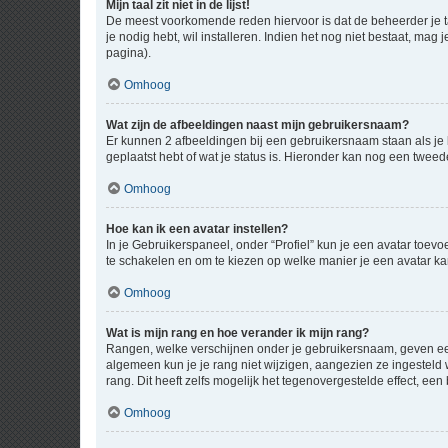
Mijn taal zit niet in de lijst!
De meest voorkomende reden hiervoor is dat de beheerder je taal 
je nodig hebt, wil installeren. Indien het nog niet bestaat, m
pagina).
Omhoog
Wat zijn de afbeeldingen naast mijn gebruikersnaam?
Er kunnen 2 afbeeldingen bij een gebruikersnaam staan als je be
geplaatst hebt of wat je status is. Hieronder kan nog een tweed
Omhoog
Hoe kan ik een avatar instellen?
In je Gebruikerspaneel, onder “Profiel” kun je een avatar toev
te schakelen en om te kiezen op welke manier je een avatar ka
Omhoog
Wat is mijn rang en hoe verander ik mijn rang?
Rangen, welke verschijnen onder je gebruikersnaam, geven een 
algemeen kun je je rang niet wijzigen, aangezien ze ingestel
rang. Dit heeft zelfs mogelijk het tegenovergestelde effect, e
Omhoog