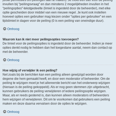
juiste permissies om peilingen aan te maken). Je moet een titel voor de peiling
invullen bij "peilingsvraag" en dan minstens 2 mogelijkheden invullen in het
"peilingopties"-tekstgedeelte (limiet is ingesteld door de beheerder), met elke
optie gescheiden door middel van een nieuwe regel. Je kunt ook instellen
hoeveel opties een gebruiker mag kiezen onder "opties per gebruiker" en een
tijdslimiet in dagen voor de peiling (0 is een peiling van oneindige duur).
Omhoog
Waarom kan ik niet meer peilingsopties toevoegen?
De limiet voor de peilingsopties is ingesteld door de beheerder. Indien je meer
opties denkt nodig te hebben dan het toegestane aantal, neem dan contact op
met de beheerder.
Omhoog
Hoe wijzig of verwijder ik een peiling?
Net zoals bij de berichten kan een peiling alleen gewijzigd worden door
degene die hem gemaakt heeft, en door een moderator of beheerder. Om de
peiling te wijzigen moet je het allereerste bericht van het onderwerp wijzigen
(hieraan is de peiling gekoppeld). Als er nog geen stemmen zijn uitgebracht,
kunnen gebruikers de peiling verwijderen of iedere peilingsoptie wijzigen.
Maar, als er reeds gestemd is, dan kunnen alleen moderators of beheerders
hem wijzigen of verwijderen. Dit om te voorkomen dat gebruikers een peiling
maken en deze daarna vervalsen door de opties te wijzigen.
Omhoog