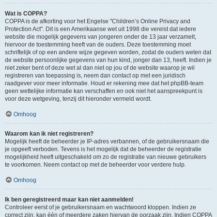
Wat is COPPA?
COPPA is de afkorting voor het Engelse "Children’s Online Privacy and
Protection Act". Dit is een Amerikaanse wet uit 1998 die vereist dat iedere
website die mogelijk gegevens van jongeren onder de 13 jaar verzamelt,
hiervoor de toestemming heeft van de ouders. Deze toestemming moet
schriftelijk of op een andere wijze gegeven worden, zodat de ouders weten dat
de website persoonlijke gegevens van hun kind, jonger dan 13, heeft. Indien je
niet zeker bent of deze wet al dan niet op jou of de website waarop je wil
registreren van toepassing is, neem dan contact op met een juridisch
raadgever voor meer informatie. Houd er rekening mee dat het phpBB-team
geen wettelijke informatie kan verschaffen en ook niet het aanspreekpunt is
voor deze wetgeving, tenzij dit hieronder vermeld wordt.
Omhoog
Waarom kan ik niet registreren?
Mogelijk heeft de beheerder je IP-adres verbannen, of de gebruikersnaam die
je opgeeft verboden. Tevens is het mogelijk dat de beheerder de registratie
mogelijkheid heeft uitgeschakeld om zo de registratie van nieuwe gebruikers
te voorkomen. Neem contact op met de beheerder voor verdere hulp.
Omhoog
Ik ben geregistreerd maar kan niet aanmelden!
Controleer eerst of je gebruikersnaam en wachtwoord kloppen. Indien ze
correct zijn, kan één of meerdere zaken hiervan de oorzaak zijn. Indien COPPA