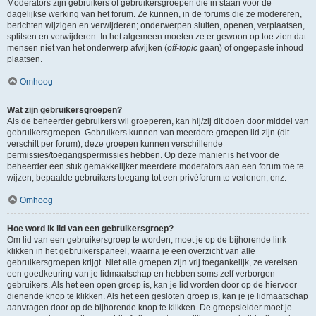
Moderators zijn gebruikers of gebruikersgroepen die in staan voor de
dagelijkse werking van het forum. Ze kunnen, in de forums die ze modereren,
berichten wijzigen en verwijderen; onderwerpen sluiten, openen, verplaatsen,
splitsen en verwijderen. In het algemeen moeten ze er gewoon op toe zien dat
mensen niet van het onderwerp afwijken (
off-topic
gaan) of ongepaste inhoud
plaatsen.
Omhoog
Wat zijn gebruikersgroepen?
Als de beheerder gebruikers wil groeperen, kan hij/zij dit doen door middel van
gebruikersgroepen. Gebruikers kunnen van meerdere groepen lid zijn (dit
verschilt per forum), deze groepen kunnen verschillende
permissies/toegangspermissies hebben. Op deze manier is het voor de
beheerder een stuk gemakkelijker meerdere moderators aan een forum toe te
wijzen, bepaalde gebruikers toegang tot een privéforum te verlenen, enz.
Omhoog
Hoe word ik lid van een gebruikersgroep?
Om lid van een gebruikersgroep te worden, moet je op de bijhorende link
klikken in het gebruikerspaneel, waarna je een overzicht van alle
gebruikersgroepen krijgt. Niet alle groepen zijn vrij toegankelijk, ze vereisen
een goedkeuring van je lidmaatschap en hebben soms zelf verborgen
gebruikers. Als het een open groep is, kan je lid worden door op de hiervoor
dienende knop te klikken. Als het een gesloten groep is, kan je je lidmaatschap
aanvragen door op de bijhorende knop te klikken. De groepsleider moet je