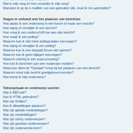
Wat is mijn rang en hoe verander ik mijn rang?
Wanneer ik op de e-maillink van een gebruiker klik, moet ik me aanmelden?
Vragen in verband met het plaatsen van berichten
Hoe plaats ik een onderwerp in een forum of maak een reactie?
Hoe wijzig of verwijder ik een bericht?
Hoe voeg ik een onderschrift toe aan mijn bericht?
Hoe maak ik een peiling?
Waarom kan ik niet meer peilingsopties toevoegen?
Hoe wijzig of verwijder ik een peiling?
Waarom kan ik een bepaald forum niet openen?
Waarom kan ik geen bijlagen toevoegen?
Waarom ontving ik een waarschuwing?
Hoe kan ik berichten aan een moderator melden?
Waarvoor dient de "Opslaan"-knop bij het plaatsen van een bericht?
Waarom moet mijn bericht goedgekeurd worden?
Hoe bump ik mijn onderwerp?
Tekstopmaak en onderwerp soorten
Wat is BBCode?
Kan ik HTML gebruiken?
Wat zijn Smilies?
Kan ik afbeeldingen plaatsen?
Wat zijn globale mededelingen?
Wat zijn mededelingen?
Wat zijn sticky onderwerpen?
Wat zijn gesloten onderwerpen?
Wat zijn onderwerpiconen?