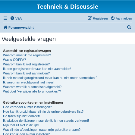
Techniek & Discussie
V&A
Registreer
Aanmelden
Z
Forumoverzicht
o
Veelgestelde vragen
e
k
Aanmeld- en registratievragen
Waarom moet ik me registreren?
Wat is COPPA?
Waarom kan ik niet registreren?
Ik ben geregistreerd maar kan niet aanmelden!
Waarom kan ik niet aanmelden?
Ik heb me ooit geregistreerd maar kan nu niet meer aanmelden!?
Ik weet mijn wachtwoord niet meer!
Waarom word ik automatisch afgemeld?
Wat doet "verwijder alle forumcookies"?
Gebruikersvoorkeuren en instellingen
Hoe verander ik mijn instellingen?
Hoe kan ik onzichtbaar zijn in de online gebruikers lijst?
De tijden zijn niet correct!
Ik wijzigde de tijdzone, maar de tijd is nog steeds verkeerd!
Mijn taal zit niet in de lijst!
Wat zijn de afbeeldingen naast mijn gebruikersnaam?
Hoe kan ik een avatar instellen?