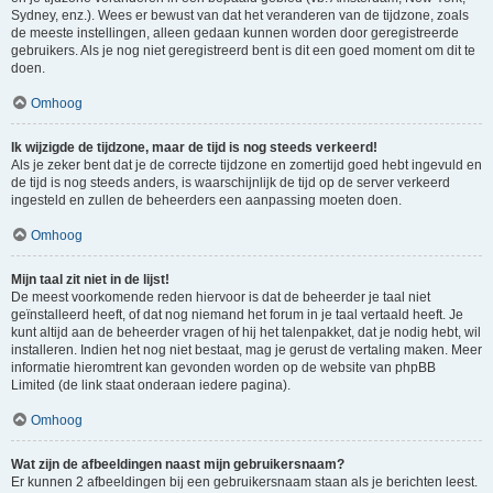
Sydney, enz.). Wees er bewust van dat het veranderen van de tijdzone, zoals
de meeste instellingen, alleen gedaan kunnen worden door geregistreerde
gebruikers. Als je nog niet geregistreerd bent is dit een goed moment om dit te
doen.
Omhoog
Ik wijzigde de tijdzone, maar de tijd is nog steeds verkeerd!
Als je zeker bent dat je de correcte tijdzone en zomertijd goed hebt ingevuld en
de tijd is nog steeds anders, is waarschijnlijk de tijd op de server verkeerd
ingesteld en zullen de beheerders een aanpassing moeten doen.
Omhoog
Mijn taal zit niet in de lijst!
De meest voorkomende reden hiervoor is dat de beheerder je taal niet
geïnstalleerd heeft, of dat nog niemand het forum in je taal vertaald heeft. Je
kunt altijd aan de beheerder vragen of hij het talenpakket, dat je nodig hebt, wil
installeren. Indien het nog niet bestaat, mag je gerust de vertaling maken. Meer
informatie hieromtrent kan gevonden worden op de website van phpBB
Limited (de link staat onderaan iedere pagina).
Omhoog
Wat zijn de afbeeldingen naast mijn gebruikersnaam?
Er kunnen 2 afbeeldingen bij een gebruikersnaam staan als je berichten leest.