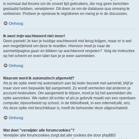
is normaal dat forums om de zoveel tijd gebruikers, die nog geen berichten
geplaatst hebben, verwijderen. Dit doen ze om de database qua omvang te
verkleinen. Probeer je opnieuw te registreren en meng je in de discussies.
Omhoog
Ik weet mijn wachtwoord niet meer!
Geen paniek! Je kan je huidige wachtwoord niet terug krijgen, maar er is wel
een mogelijkheid om deze te resetten. Hiervoor moet je naar de
aanmeldpagina gaan en klikken op
wachtwoord vergeten?
. Volg de instructies
op het scherm en even later kan je je weer aanmelden.
Omhoog
Waarom word ik automatisch afgemeld?
Als je de optie
meld mij automatisch aan bij ieder bezoek
niet aanvinkt, blijf je
maar voor een bepaalde tijd aangemeld. Zo wordt vermeden dat anderen je
account misbruiken. Om aangemeld te blijven, moet je bij het aanmelden die
optie aanvinken. We raden dit echter af als je gebruik maakt van een openbare
computer, bijvoorbeeld op school, in de bibliotheek, in een internetcafé, enz.
Als deze optie niet beschikbaar is, heeft de beheerder deze uitgeschakeld.
Omhoog
Wat doet "verwijder alle forumcookies"?
Verwijder alle forumcookies zorgt dat alle cookies die door phpBB3