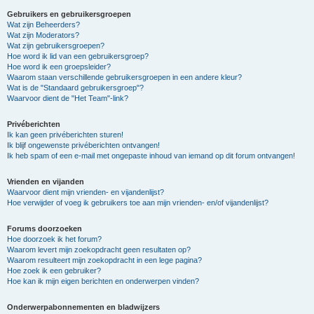
Gebruikers en gebruikersgroepen
Wat zijn Beheerders?
Wat zijn Moderators?
Wat zijn gebruikersgroepen?
Hoe word ik lid van een gebruikersgroep?
Hoe word ik een groepsleider?
Waarom staan verschillende gebruikersgroepen in een andere kleur?
Wat is de "Standaard gebruikersgroep"?
Waarvoor dient de "Het Team"-link?
Privéberichten
Ik kan geen privéberichten sturen!
Ik blijf ongewenste privéberichten ontvangen!
Ik heb spam of een e-mail met ongepaste inhoud van iemand op dit forum ontvangen!
Vrienden en vijanden
Waarvoor dient mijn vrienden- en vijandenlijst?
Hoe verwijder of voeg ik gebruikers toe aan mijn vrienden- en/of vijandenlijst?
Forums doorzoeken
Hoe doorzoek ik het forum?
Waarom levert mijn zoekopdracht geen resultaten op?
Waarom resulteert mijn zoekopdracht in een lege pagina?
Hoe zoek ik een gebruiker?
Hoe kan ik mijn eigen berichten en onderwerpen vinden?
Onderwerpabonnementen en bladwijzers