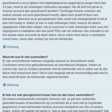
geactiveerd is en je tijdens het registratieproces opgaf dat je jonger bent dan
13 jaar, moet je de ontvangen instructies opvolgen. Als dit niet het geval is,
moet je account dan geactiveerd worden? Sommige forums vereisen dat
iedere nieuwe account geactiveerd wordt, ofwel door jezelf of door een
beheerder. Wanneer je je geregistreerd hebt, werd ook medegedeeld of dit al
dan niet nodig is. Indien je een e-mail ontvangen hebt, moet je de daarin
opgegeven instructies volgen. Als je nooit een e-mail ontvangen hebt, was het
opgegeven e-mailadres dan wel juist? Één van de redenen van activatie is om
het aantal valse accounts te doen dalen. Als je zeker bent dat je e-mailadres
correct was, neem dan contact op met de beheerder.
Omhoog
Waarom kan ik niet aanmelden?
Er zijn verschillende redenen mogelijk waarom je dit probleem hebt.
Controleer eerst of je gebruikersnaam en wachtwoord kloppen. Indien ze
correct zijn, kun je contact opnemen met de beheerder om er zeker van te zijn
dat je niet verbannen bent. Het is ook mogelijk dat de forumconfiguratie fout is,
dan moet dit door de beheerder opgelost worden.
Omhoog
Ik heb me ooit geregistreerd maar kan nu niet meer aanmelden!?
De meest voorkomende oorzaken hiervoor zijn: je gaf een verkeerde
gebruikersnaam of wachtwoord op (controleer de e-mail met je registratie
gegevens) of een beheerder heeft je account verwijderd om één of andere
reden. Indien dit laatste het geval is, heb je dan ooit een bericht geplaatst? Het