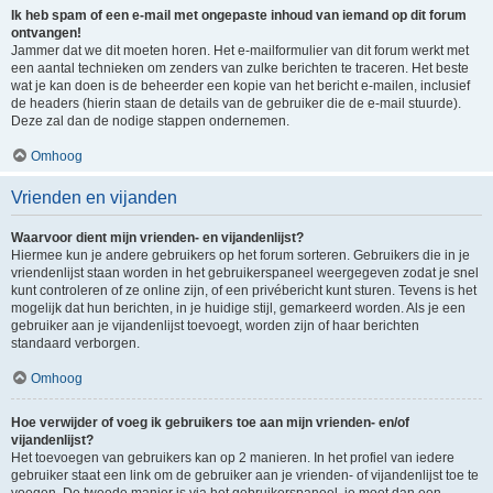
Ik heb spam of een e-mail met ongepaste inhoud van iemand op dit forum
ontvangen!
Jammer dat we dit moeten horen. Het e-mailformulier van dit forum werkt met
een aantal technieken om zenders van zulke berichten te traceren. Het beste
wat je kan doen is de beheerder een kopie van het bericht e-mailen, inclusief
de headers (hierin staan de details van de gebruiker die de e-mail stuurde).
Deze zal dan de nodige stappen ondernemen.
Omhoog
Vrienden en vijanden
Waarvoor dient mijn vrienden- en vijandenlijst?
Hiermee kun je andere gebruikers op het forum sorteren. Gebruikers die in je
vriendenlijst staan worden in het gebruikerspaneel weergegeven zodat je snel
kunt controleren of ze online zijn, of een privébericht kunt sturen. Tevens is het
mogelijk dat hun berichten, in je huidige stijl, gemarkeerd worden. Als je een
gebruiker aan je vijandenlijst toevoegt, worden zijn of haar berichten
standaard verborgen.
Omhoog
Hoe verwijder of voeg ik gebruikers toe aan mijn vrienden- en/of
vijandenlijst?
Het toevoegen van gebruikers kan op 2 manieren. In het profiel van iedere
gebruiker staat een link om de gebruiker aan je vrienden- of vijandenlijst toe te