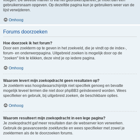
voegen. De tweede manier is via het gebruikerspaneel, je moet dan een
gebruikersnaam opgeven. Op dezelfde pagina kun je gebruikers weer van de
lijst verwijderen.
Omhoog
Forums doorzoeken
Hoe doorzoek ik het forum?
Door een zoekterm op te geven in het zoekveld, die je vindt op de index-,
forum- en onderwerppagina. Uitgebreid zoeken is mogelijk door op de
"zoeken" link te klikken, deze vind je op iedere pagina.
Omhoog
Waarom levert mijn zoekopdracht geen resultaten op?
Je zoekterm was hoogstwaarschijnlijk niet specifiek genoeg en bevatte
mogelijk teveel termen die niet door phpBB3 geïndexeerd worden. Wees
specifieker en gebruik, bij uitgebreid zoeken, de beschikbare opties.
Omhoog
Waarom resulteert mijn zoekopdracht in een lege pagina?
Je zoekopdracht gaf meer resultaten dan de webserver kon verwerken.
Gebruik de geavanceerde zoekfunctie en wees specifieker met zowel je
zoektermen als de te doorzoeken forums.