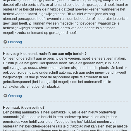
beperkte tijd nadat het geplaatst is) door te klikken op de
wijzig
knop van het
desbetreffende bericht. Als er al iemand op je bericht gereageerd heeft, komt er
onderaan je bericht een klein tekstje dat zegt hoeveel keer en wanneer je het
bericht voor het laatst je gewijzigd hebt. Dit zal niet verschijnen als nog
niemand gereageerd heeft, evenmin als een beheerder of moderator je bericht
gewijzigd heeft. Zij kunnen wel een mededeling toevoegen, waarom ze je
bericht gewijzigd hebben. Het verwijderen van een bericht is niet meer
mogelijk zodra er iemand op gereageerd heeft.
Omhoog
Hoe voeg ik een onderschrift toe aan mijn bericht?
Om een onderschrift aan je bericht toe te voegen, moet je er eerst één maken.
Dit kun je via het gebruikerspaneel doen. Als je dit gedaan hebt, kun je de
optie
voeg mijn onderschrift toe
aanvinken als je een bericht plaatst. Je kunt er
ook voor zorgen dat je onderschrift automatisch aan ieder nieuw bericht wordt
toegevoegd. Dit doe je door de bijhorende optie te activeren in het
gebruikerspaneel (het is nog altijd mogelijk om het onderschrift uit te
schakelen als je het bericht plaatst).
Omhoog
Hoe maak ik een peiling?
Een peiling aanmaken is heel gemakkelijk, als je een nieuw onderwerp
aanmaakt (of het eerste bericht in een onderwerp bewerkt en als je daar
permissies voor hebt) zou je een "voeg peiling toe" tabblad moeten zien
onderaan het berichten-gedeelte (als je dit tabblad niet kan zien, heb je niet de