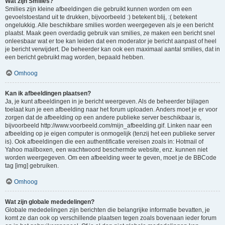
Wat zijn Smilies?
Smilies zijn kleine afbeeldingen die gebruikt kunnen worden om een
gevoelstoestand uit te drukken, bijvoorbeeld :) betekent blij, :( betekent
ongelukkig. Alle beschikbare smilies worden weergegeven als je een bericht
plaatst. Maak geen overdadig gebruik van smilies, ze maken een bericht snel
onleesbaar wat er toe kan leiden dat een moderator je bericht aanpast of heel
je bericht verwijdert. De beheerder kan ook een maximaal aantal smilies, dat in
een bericht gebruikt mag worden, bepaald hebben.
Omhoog
Kan ik afbeeldingen plaatsen?
Ja, je kunt afbeeldingen in je bericht weergeven. Als de beheerder bijlagen
toelaat kun je een afbeelding naar het forum uploaden. Anders moet je er voor
zorgen dat de afbeelding op een andere publieke server beschikbaar is,
bijvoorbeeld http://www.voorbeeld.com/mijn_afbeelding.gif. Linken naar een
afbeelding op je eigen computer is onmogelijk (tenzij het een publieke server
is). Ook afbeeldingen die een authentificatie vereisen zoals in: Hotmail of
Yahoo mailboxen, een wachtwoord beschermde website, enz. kunnen niet
worden weergegeven. Om een afbeelding weer te geven, moet je de BBCode
tag [img] gebruiken.
Omhoog
Wat zijn globale mededelingen?
Globale mededelingen zijn berichten die belangrijke informatie bevatten, je
komt ze dan ook op verschillende plaatsen tegen zoals bovenaan ieder forum