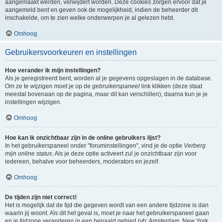
aangemaakt werden, verwijdert worden. Deze cookies zorgen ervoor dat je
aangemeld bent en geven ook de mogelijkheid, indien de beheerder dit
inschakelde, om te zien welke onderwerpen je al gelezen hebt.
Omhoog
Gebruikersvoorkeuren en instellingen
Hoe verander ik mijn instellingen?
Als je geregistreerd bent, worden al je gegevens opgeslagen in de database.
Om ze te wijzigen moet je op de
gebruikerspaneel
link klikken (deze staat
meestal bovenaan op de pagina, maar dit kan verschillen), daarna kun je je
instellingen wijzigen.
Omhoog
Hoe kan ik onzichtbaar zijn in de online gebruikers lijst?
In het gebruikerspaneel onder "foruminstellingen", vind je de optie
Verberg
mijn online status
. Als je deze optie activeert zul je onzichtbaar zijn voor
iedereen, behalve voor beheerders, moderators en jezelf.
Omhoog
De tijden zijn niet correct!
Het is mogelijk dat de tijd die gegeven wordt van een andere tijdzone is dan
waarin jij woont. Als dit het geval is, moet je naar het gebruikerspaneel gaan
en je tijdzone veranderen in een bepaald gebied (vb: Amsterdam, New York,