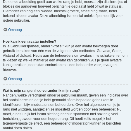
De eerste afbeelding geeft aan welke rang je hebt, meestal zijn dit sterretjes of
blokjes die aangeven hoeveel berichten je geplaatst hebt of wat je status is.
Hieronder kan nog een tweede, meestal grotere, afbeelding staan, beter
bekend als een avatar. Deze afbeelding is meestal uniek of persoonlijk voor
iedere gebruiker.
Omhoog
Hoe kan ik een avatar instellen?
In je Gebruikerspaneel, onder “Profiel” kun je een avatar toevoegen door
gebruik te maken van één van de volgende vier methodes: Gravatar, Galerij,
Afstand of Upload. Het is aan de beheerders om avatars in te schakelen en om
te kiezen op welke manier je een avatar kan gebruiken. Als je geen avatars
kunt gebruiken, neem dan contact op met een beheerder voor je vragen
hierover.
Omhoog
Wat is mijn rang en hoe verander ik mijn rang?
Rangen, welke verschijnen onder je gebruikersnaam, geven een indicatie over
het aantal berchten dat je hebt gemaakt of om bepaalde gebruikers te
identificeren, bijv. moderators en beheerders. Over het algemeen kun je je
rang niet wijzigen, aangezien ze ingesteld worden door een beheerder. Nu
moet je natuurlijk het forum niet beginnen te spammen met onzinnig veel
berichten, gewoon voor een hogere rang. Dit heeft zelfs mogelijk het
tegenovergestelde effect, een beheerder of moderator kunnen je berichten
aantal doen dalen.