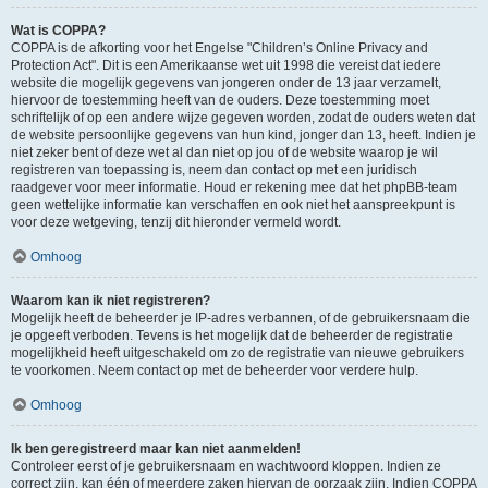
Wat is COPPA?
COPPA is de afkorting voor het Engelse "Children’s Online Privacy and
Protection Act". Dit is een Amerikaanse wet uit 1998 die vereist dat iedere
website die mogelijk gegevens van jongeren onder de 13 jaar verzamelt,
hiervoor de toestemming heeft van de ouders. Deze toestemming moet
schriftelijk of op een andere wijze gegeven worden, zodat de ouders weten dat
de website persoonlijke gegevens van hun kind, jonger dan 13, heeft. Indien je
niet zeker bent of deze wet al dan niet op jou of de website waarop je wil
registreren van toepassing is, neem dan contact op met een juridisch
raadgever voor meer informatie. Houd er rekening mee dat het phpBB-team
geen wettelijke informatie kan verschaffen en ook niet het aanspreekpunt is
voor deze wetgeving, tenzij dit hieronder vermeld wordt.
Omhoog
Waarom kan ik niet registreren?
Mogelijk heeft de beheerder je IP-adres verbannen, of de gebruikersnaam die
je opgeeft verboden. Tevens is het mogelijk dat de beheerder de registratie
mogelijkheid heeft uitgeschakeld om zo de registratie van nieuwe gebruikers
te voorkomen. Neem contact op met de beheerder voor verdere hulp.
Omhoog
Ik ben geregistreerd maar kan niet aanmelden!
Controleer eerst of je gebruikersnaam en wachtwoord kloppen. Indien ze
correct zijn, kan één of meerdere zaken hiervan de oorzaak zijn. Indien COPPA