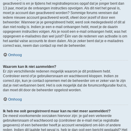
geactiveerd is en je tijdens het registratieproces opgaf dat je jonger bent dan
13 jaar, moet je de ontvangen instructies opvolgen. Als dit niet het geval is,
moet je account dan geactiveerd worden? Sommige forums vereisen dat
iedere nieuwe account geactiveerd wordt, ofwel door jezelf of door een
beheerder. Wanneer je je geregistreerd hebt, werd ook medegedeeld of dit al
dan niet nodig is. Indien je een e-mail ontvangen hebt, moet je de daarin
opgegeven instructies volgen. Als je nooit een e-mail ontvangen hebt, was het
opgegeven e-mailadres dan wel juist? Één van de redenen van activatie is om
het aantal valse accounts te doen dalen. Als je zeker bent dat je e-mailadres
correct was, neem dan contact op met de beheerder.
Omhoog
Waarom kan ik niet aanmelden?
Er zijn verschillende redenen mogelijk waarom je dit probleem hebt.
Controleer eerst of je gebruikersnaam en wachtwoord kloppen. Indien ze
correct zijn, kun je contact opnemen met de beheerder om er zeker van te zijn
dat je niet verbannen bent. Het is ook mogelijk dat de forumconfiguratie fout is,
dan moet dit door de beheerder opgelost worden.
Omhoog
Ik heb me ooit geregistreerd maar kan nu niet meer aanmelden!?
De meest voorkomende oorzaken hiervoor zijn: je gaf een verkeerde
gebruikersnaam of wachtwoord op (controleer de e-mail met je registratie
gegevens) of een beheerder heeft je account verwijderd om één of andere
reden. Indien dit laatste het geval is, heb je dan ooit een bericht geplaatst? Het