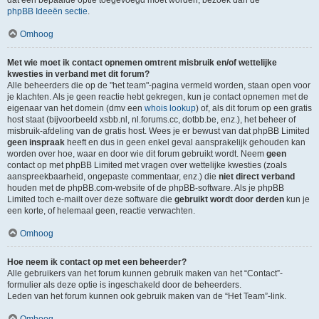
dat een bepaalde optie toegevoegd moet worden, bezoek dan de
phpBB Ideeën sectie
.
Omhoog
Met wie moet ik contact opnemen omtrent misbruik en/of wettelijke
kwesties in verband met dit forum?
Alle beheerders die op de "het team"-pagina vermeld worden, staan open voor
je klachten. Als je geen reactie hebt gekregen, kun je contact opnemen met de
eigenaar van het domein (dmv een
whois lookup
) of, als dit forum op een gratis
host staat (bijvoorbeeld xsbb.nl, nl.forums.cc, dotbb.be, enz.), het beheer of
misbruik-afdeling van de gratis host. Wees je er bewust van dat phpBB Limited
geen inspraak
heeft en dus in geen enkel geval aansprakelijk gehouden kan
worden over hoe, waar en door wie dit forum gebruikt wordt. Neem
geen
contact op met phpBB Limited met vragen over wettelijke kwesties (zoals
aanspreekbaarheid, ongepaste commentaar, enz.) die
niet direct verband
houden met de phpBB.com-website of de phpBB-software. Als je phpBB
Limited toch e-mailt over deze software die
gebruikt wordt door derden
kun je
een korte, of helemaal geen, reactie verwachten.
Omhoog
Hoe neem ik contact op met een beheerder?
Alle gebruikers van het forum kunnen gebruik maken van het “Contact”-
formulier als deze optie is ingeschakeld door de beheerders.
Leden van het forum kunnen ook gebruik maken van de “Het Team”-link.