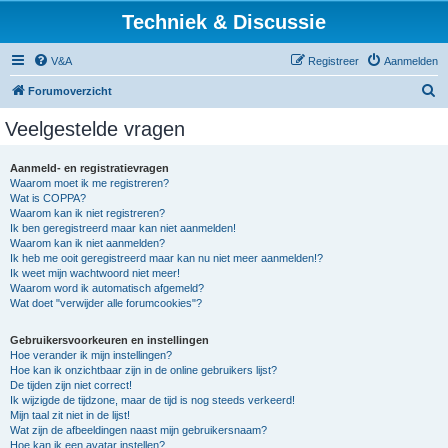
Techniek & Discussie
V&A
Registreer
Aanmelden
Z
Forumoverzicht
o
Veelgestelde vragen
e
k
Aanmeld- en registratievragen
Waarom moet ik me registreren?
Wat is COPPA?
Waarom kan ik niet registreren?
Ik ben geregistreerd maar kan niet aanmelden!
Waarom kan ik niet aanmelden?
Ik heb me ooit geregistreerd maar kan nu niet meer aanmelden!?
Ik weet mijn wachtwoord niet meer!
Waarom word ik automatisch afgemeld?
Wat doet "verwijder alle forumcookies"?
Gebruikersvoorkeuren en instellingen
Hoe verander ik mijn instellingen?
Hoe kan ik onzichtbaar zijn in de online gebruikers lijst?
De tijden zijn niet correct!
Ik wijzigde de tijdzone, maar de tijd is nog steeds verkeerd!
Mijn taal zit niet in de lijst!
Wat zijn de afbeeldingen naast mijn gebruikersnaam?
Hoe kan ik een avatar instellen?