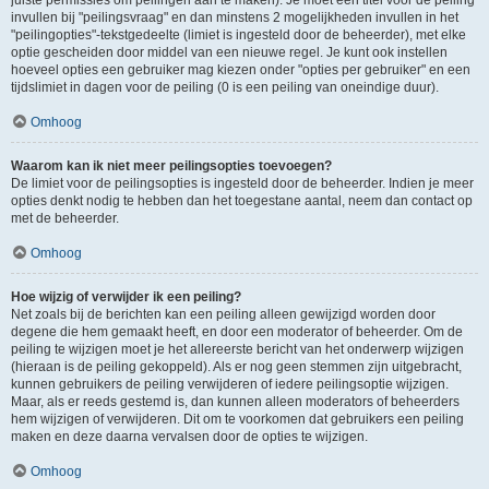
juiste permissies om peilingen aan te maken). Je moet een titel voor de peiling
invullen bij "peilingsvraag" en dan minstens 2 mogelijkheden invullen in het
"peilingopties"-tekstgedeelte (limiet is ingesteld door de beheerder), met elke
optie gescheiden door middel van een nieuwe regel. Je kunt ook instellen
hoeveel opties een gebruiker mag kiezen onder "opties per gebruiker" en een
tijdslimiet in dagen voor de peiling (0 is een peiling van oneindige duur).
Omhoog
Waarom kan ik niet meer peilingsopties toevoegen?
De limiet voor de peilingsopties is ingesteld door de beheerder. Indien je meer
opties denkt nodig te hebben dan het toegestane aantal, neem dan contact op
met de beheerder.
Omhoog
Hoe wijzig of verwijder ik een peiling?
Net zoals bij de berichten kan een peiling alleen gewijzigd worden door
degene die hem gemaakt heeft, en door een moderator of beheerder. Om de
peiling te wijzigen moet je het allereerste bericht van het onderwerp wijzigen
(hieraan is de peiling gekoppeld). Als er nog geen stemmen zijn uitgebracht,
kunnen gebruikers de peiling verwijderen of iedere peilingsoptie wijzigen.
Maar, als er reeds gestemd is, dan kunnen alleen moderators of beheerders
hem wijzigen of verwijderen. Dit om te voorkomen dat gebruikers een peiling
maken en deze daarna vervalsen door de opties te wijzigen.
Omhoog