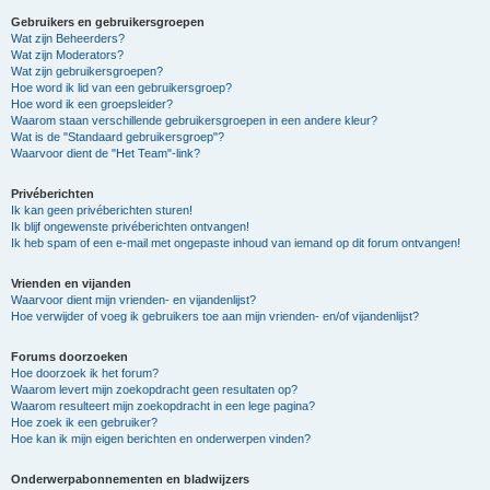
Gebruikers en gebruikersgroepen
Wat zijn Beheerders?
Wat zijn Moderators?
Wat zijn gebruikersgroepen?
Hoe word ik lid van een gebruikersgroep?
Hoe word ik een groepsleider?
Waarom staan verschillende gebruikersgroepen in een andere kleur?
Wat is de "Standaard gebruikersgroep"?
Waarvoor dient de "Het Team"-link?
Privéberichten
Ik kan geen privéberichten sturen!
Ik blijf ongewenste privéberichten ontvangen!
Ik heb spam of een e-mail met ongepaste inhoud van iemand op dit forum ontvangen!
Vrienden en vijanden
Waarvoor dient mijn vrienden- en vijandenlijst?
Hoe verwijder of voeg ik gebruikers toe aan mijn vrienden- en/of vijandenlijst?
Forums doorzoeken
Hoe doorzoek ik het forum?
Waarom levert mijn zoekopdracht geen resultaten op?
Waarom resulteert mijn zoekopdracht in een lege pagina?
Hoe zoek ik een gebruiker?
Hoe kan ik mijn eigen berichten en onderwerpen vinden?
Onderwerpabonnementen en bladwijzers