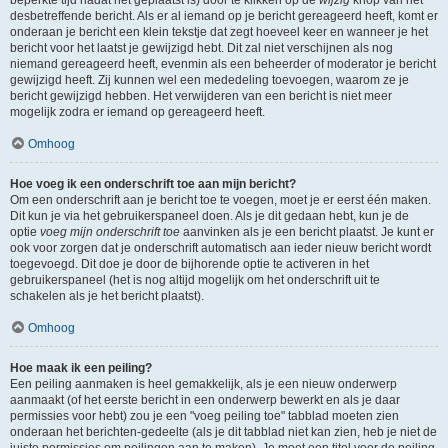
beperkte tijd nadat het geplaatst is) door te klikken op de
wijzig
knop van het
desbetreffende bericht. Als er al iemand op je bericht gereageerd heeft, komt er
onderaan je bericht een klein tekstje dat zegt hoeveel keer en wanneer je het
bericht voor het laatst je gewijzigd hebt. Dit zal niet verschijnen als nog
niemand gereageerd heeft, evenmin als een beheerder of moderator je bericht
gewijzigd heeft. Zij kunnen wel een mededeling toevoegen, waarom ze je
bericht gewijzigd hebben. Het verwijderen van een bericht is niet meer
mogelijk zodra er iemand op gereageerd heeft.
Omhoog
Hoe voeg ik een onderschrift toe aan mijn bericht?
Om een onderschrift aan je bericht toe te voegen, moet je er eerst één maken.
Dit kun je via het gebruikerspaneel doen. Als je dit gedaan hebt, kun je de
optie
voeg mijn onderschrift toe
aanvinken als je een bericht plaatst. Je kunt er
ook voor zorgen dat je onderschrift automatisch aan ieder nieuw bericht wordt
toegevoegd. Dit doe je door de bijhorende optie te activeren in het
gebruikerspaneel (het is nog altijd mogelijk om het onderschrift uit te
schakelen als je het bericht plaatst).
Omhoog
Hoe maak ik een peiling?
Een peiling aanmaken is heel gemakkelijk, als je een nieuw onderwerp
aanmaakt (of het eerste bericht in een onderwerp bewerkt en als je daar
permissies voor hebt) zou je een "voeg peiling toe" tabblad moeten zien
onderaan het berichten-gedeelte (als je dit tabblad niet kan zien, heb je niet de