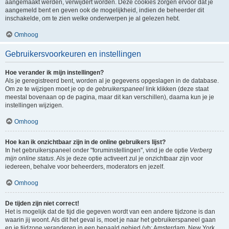
aangemaakt werden, verwijdert worden. Deze cookies zorgen ervoor dat je
aangemeld bent en geven ook de mogelijkheid, indien de beheerder dit
inschakelde, om te zien welke onderwerpen je al gelezen hebt.
Omhoog
Gebruikersvoorkeuren en instellingen
Hoe verander ik mijn instellingen?
Als je geregistreerd bent, worden al je gegevens opgeslagen in de database.
Om ze te wijzigen moet je op de
gebruikerspaneel
link klikken (deze staat
meestal bovenaan op de pagina, maar dit kan verschillen), daarna kun je je
instellingen wijzigen.
Omhoog
Hoe kan ik onzichtbaar zijn in de online gebruikers lijst?
In het gebruikerspaneel onder "foruminstellingen", vind je de optie
Verberg
mijn online status
. Als je deze optie activeert zul je onzichtbaar zijn voor
iedereen, behalve voor beheerders, moderators en jezelf.
Omhoog
De tijden zijn niet correct!
Het is mogelijk dat de tijd die gegeven wordt van een andere tijdzone is dan
waarin jij woont. Als dit het geval is, moet je naar het gebruikerspaneel gaan
en je tijdzone veranderen in een bepaald gebied (vb: Amsterdam, New York,