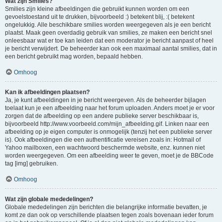
Wat zijn Smilies?
Smilies zijn kleine afbeeldingen die gebruikt kunnen worden om een
gevoelstoestand uit te drukken, bijvoorbeeld :) betekent blij, :( betekent
ongelukkig. Alle beschikbare smilies worden weergegeven als je een bericht
plaatst. Maak geen overdadig gebruik van smilies, ze maken een bericht snel
onleesbaar wat er toe kan leiden dat een moderator je bericht aanpast of heel
je bericht verwijdert. De beheerder kan ook een maximaal aantal smilies, dat in
een bericht gebruikt mag worden, bepaald hebben.
Omhoog
Kan ik afbeeldingen plaatsen?
Ja, je kunt afbeeldingen in je bericht weergeven. Als de beheerder bijlagen
toelaat kun je een afbeelding naar het forum uploaden. Anders moet je er voor
zorgen dat de afbeelding op een andere publieke server beschikbaar is,
bijvoorbeeld http://www.voorbeeld.com/mijn_afbeelding.gif. Linken naar een
afbeelding op je eigen computer is onmogelijk (tenzij het een publieke server
is). Ook afbeeldingen die een authentificatie vereisen zoals in: Hotmail of
Yahoo mailboxen, een wachtwoord beschermde website, enz. kunnen niet
worden weergegeven. Om een afbeelding weer te geven, moet je de BBCode
tag [img] gebruiken.
Omhoog
Wat zijn globale mededelingen?
Globale mededelingen zijn berichten die belangrijke informatie bevatten, je
komt ze dan ook op verschillende plaatsen tegen zoals bovenaan ieder forum