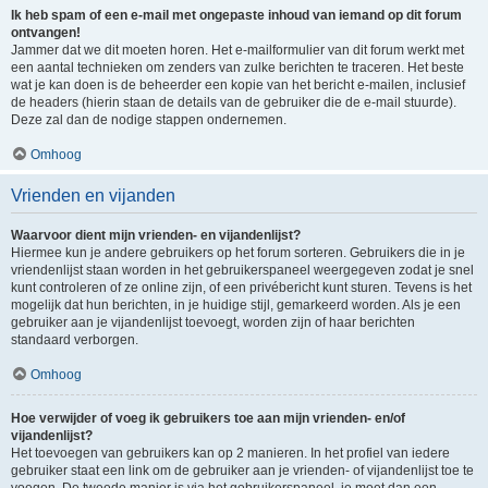
Ik heb spam of een e-mail met ongepaste inhoud van iemand op dit forum
ontvangen!
Jammer dat we dit moeten horen. Het e-mailformulier van dit forum werkt met
een aantal technieken om zenders van zulke berichten te traceren. Het beste
wat je kan doen is de beheerder een kopie van het bericht e-mailen, inclusief
de headers (hierin staan de details van de gebruiker die de e-mail stuurde).
Deze zal dan de nodige stappen ondernemen.
Omhoog
Vrienden en vijanden
Waarvoor dient mijn vrienden- en vijandenlijst?
Hiermee kun je andere gebruikers op het forum sorteren. Gebruikers die in je
vriendenlijst staan worden in het gebruikerspaneel weergegeven zodat je snel
kunt controleren of ze online zijn, of een privébericht kunt sturen. Tevens is het
mogelijk dat hun berichten, in je huidige stijl, gemarkeerd worden. Als je een
gebruiker aan je vijandenlijst toevoegt, worden zijn of haar berichten
standaard verborgen.
Omhoog
Hoe verwijder of voeg ik gebruikers toe aan mijn vrienden- en/of
vijandenlijst?
Het toevoegen van gebruikers kan op 2 manieren. In het profiel van iedere
gebruiker staat een link om de gebruiker aan je vrienden- of vijandenlijst toe te