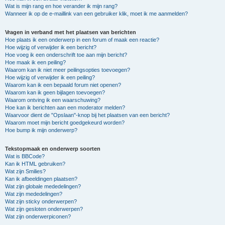
Wat is mijn rang en hoe verander ik mijn rang?
Wanneer ik op de e-maillink van een gebruiker klik, moet ik me aanmelden?
Vragen in verband met het plaatsen van berichten
Hoe plaats ik een onderwerp in een forum of maak een reactie?
Hoe wijzig of verwijder ik een bericht?
Hoe voeg ik een onderschrift toe aan mijn bericht?
Hoe maak ik een peiling?
Waarom kan ik niet meer peilingsopties toevoegen?
Hoe wijzig of verwijder ik een peiling?
Waarom kan ik een bepaald forum niet openen?
Waarom kan ik geen bijlagen toevoegen?
Waarom ontving ik een waarschuwing?
Hoe kan ik berichten aan een moderator melden?
Waarvoor dient de "Opslaan"-knop bij het plaatsen van een bericht?
Waarom moet mijn bericht goedgekeurd worden?
Hoe bump ik mijn onderwerp?
Tekstopmaak en onderwerp soorten
Wat is BBCode?
Kan ik HTML gebruiken?
Wat zijn Smilies?
Kan ik afbeeldingen plaatsen?
Wat zijn globale mededelingen?
Wat zijn mededelingen?
Wat zijn sticky onderwerpen?
Wat zijn gesloten onderwerpen?
Wat zijn onderwerpiconen?