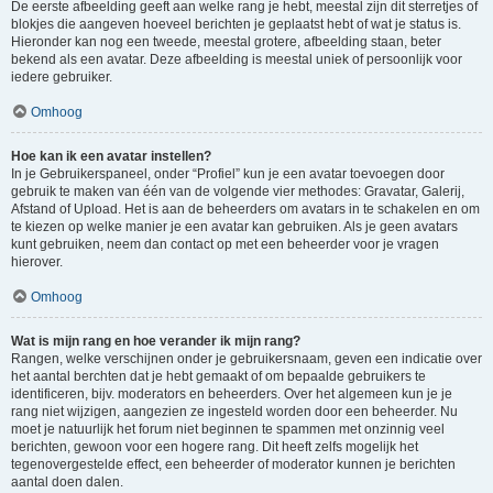
De eerste afbeelding geeft aan welke rang je hebt, meestal zijn dit sterretjes of
blokjes die aangeven hoeveel berichten je geplaatst hebt of wat je status is.
Hieronder kan nog een tweede, meestal grotere, afbeelding staan, beter
bekend als een avatar. Deze afbeelding is meestal uniek of persoonlijk voor
iedere gebruiker.
Omhoog
Hoe kan ik een avatar instellen?
In je Gebruikerspaneel, onder “Profiel” kun je een avatar toevoegen door
gebruik te maken van één van de volgende vier methodes: Gravatar, Galerij,
Afstand of Upload. Het is aan de beheerders om avatars in te schakelen en om
te kiezen op welke manier je een avatar kan gebruiken. Als je geen avatars
kunt gebruiken, neem dan contact op met een beheerder voor je vragen
hierover.
Omhoog
Wat is mijn rang en hoe verander ik mijn rang?
Rangen, welke verschijnen onder je gebruikersnaam, geven een indicatie over
het aantal berchten dat je hebt gemaakt of om bepaalde gebruikers te
identificeren, bijv. moderators en beheerders. Over het algemeen kun je je
rang niet wijzigen, aangezien ze ingesteld worden door een beheerder. Nu
moet je natuurlijk het forum niet beginnen te spammen met onzinnig veel
berichten, gewoon voor een hogere rang. Dit heeft zelfs mogelijk het
tegenovergestelde effect, een beheerder of moderator kunnen je berichten
aantal doen dalen.