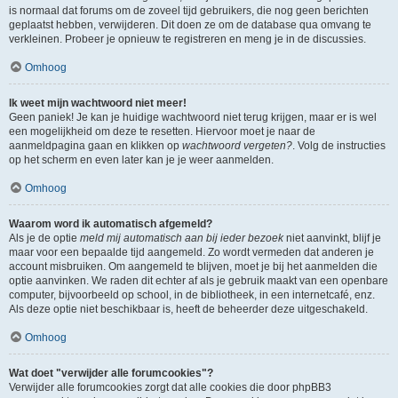
is normaal dat forums om de zoveel tijd gebruikers, die nog geen berichten
geplaatst hebben, verwijderen. Dit doen ze om de database qua omvang te
verkleinen. Probeer je opnieuw te registreren en meng je in de discussies.
Omhoog
Ik weet mijn wachtwoord niet meer!
Geen paniek! Je kan je huidige wachtwoord niet terug krijgen, maar er is wel
een mogelijkheid om deze te resetten. Hiervoor moet je naar de
aanmeldpagina gaan en klikken op
wachtwoord vergeten?
. Volg de instructies
op het scherm en even later kan je je weer aanmelden.
Omhoog
Waarom word ik automatisch afgemeld?
Als je de optie
meld mij automatisch aan bij ieder bezoek
niet aanvinkt, blijf je
maar voor een bepaalde tijd aangemeld. Zo wordt vermeden dat anderen je
account misbruiken. Om aangemeld te blijven, moet je bij het aanmelden die
optie aanvinken. We raden dit echter af als je gebruik maakt van een openbare
computer, bijvoorbeeld op school, in de bibliotheek, in een internetcafé, enz.
Als deze optie niet beschikbaar is, heeft de beheerder deze uitgeschakeld.
Omhoog
Wat doet "verwijder alle forumcookies"?
Verwijder alle forumcookies zorgt dat alle cookies die door phpBB3