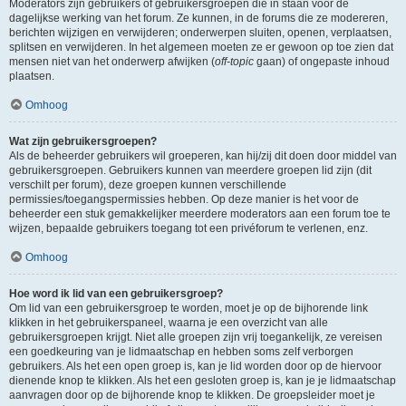
Moderators zijn gebruikers of gebruikersgroepen die in staan voor de
dagelijkse werking van het forum. Ze kunnen, in de forums die ze modereren,
berichten wijzigen en verwijderen; onderwerpen sluiten, openen, verplaatsen,
splitsen en verwijderen. In het algemeen moeten ze er gewoon op toe zien dat
mensen niet van het onderwerp afwijken (
off-topic
gaan) of ongepaste inhoud
plaatsen.
Omhoog
Wat zijn gebruikersgroepen?
Als de beheerder gebruikers wil groeperen, kan hij/zij dit doen door middel van
gebruikersgroepen. Gebruikers kunnen van meerdere groepen lid zijn (dit
verschilt per forum), deze groepen kunnen verschillende
permissies/toegangspermissies hebben. Op deze manier is het voor de
beheerder een stuk gemakkelijker meerdere moderators aan een forum toe te
wijzen, bepaalde gebruikers toegang tot een privéforum te verlenen, enz.
Omhoog
Hoe word ik lid van een gebruikersgroep?
Om lid van een gebruikersgroep te worden, moet je op de bijhorende link
klikken in het gebruikerspaneel, waarna je een overzicht van alle
gebruikersgroepen krijgt. Niet alle groepen zijn vrij toegankelijk, ze vereisen
een goedkeuring van je lidmaatschap en hebben soms zelf verborgen
gebruikers. Als het een open groep is, kan je lid worden door op de hiervoor
dienende knop te klikken. Als het een gesloten groep is, kan je je lidmaatschap
aanvragen door op de bijhorende knop te klikken. De groepsleider moet je