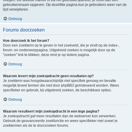
voegen. De tweede manier is via het gebruikerspaneel, je moet dan een
gebruikersnaam opgeven. Op dezelfde pagina kun je gebruikers weer van de
lijst verwijderen.
Omhoog
Forums doorzoeken
Hoe doorzoek ik het forum?
Door een zoekterm op te geven in het zoekveld, die je vindt op de index-,
forum- en onderwerppagina. Uitgebreid zoeken is mogelijk door op de
"zoeken" link te klikken, deze vind je op iedere pagina.
Omhoog
Waarom levert mijn zoekopdracht geen resultaten op?
Je zoekterm was hoogstwaarschijnlijk niet specifiek genoeg en bevatte
mogelijk teveel termen die niet door phpBB3 geïndexeerd worden. Wees
specifieker en gebruik, bij uitgebreid zoeken, de beschikbare opties.
Omhoog
Waarom resulteert mijn zoekopdracht in een lege pagina?
Je zoekopdracht gaf meer resultaten dan de webserver kon verwerken.
Gebruik de geavanceerde zoekfunctie en wees specifieker met zowel je
zoektermen als de te doorzoeken forums.