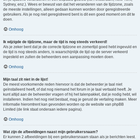
Sydney, enz.). Wees er bewust van dat het veranderen van de tijdzone, zoals
de meeste instellingen, alleen gedaan kunnen worden door geregistreerde
gebruikers. Als je nog niet geregistreerd bent is dit een goed moment om dit te
doen.
Omhoog
Ik wijzigde de tijdzone, maar de tijd is nog steeds verkeerd!
Als je zeker bent dat je de correcte tijdzone en zomertijd goed hebt ingevuld en
de tijd is nog steeds anders, is waarschijnlijk de tijd op de server verkeerd
ingesteld en zullen de beheerders een aanpassing moeten doen.
Omhoog
Mijn taal zit niet in de lijst!
De meest voorkomende reden hiervoor is dat de beheerder je taal niet
geïnstalleerd heeft, of dat nog niemand het forum in je taal vertaald heeft. Je
kunt altijd aan de beheerder vragen of hij het talenpakket, dat je nodig hebt, wil
installeren. Indien het nog niet bestaat, mag je gerust de vertaling maken. Meer
informatie hieromtrent kan gevonden worden op de website van phpBB
Limited (de link staat onderaan iedere pagina).
Omhoog
Wat zijn de afbeeldingen naast mijn gebruikersnaam?
Er kunnen 2 afbeeldingen bij een gebruikersnaam staan als je berichten leest.