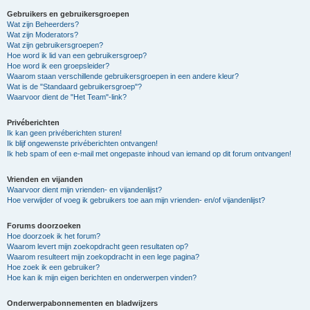
Gebruikers en gebruikersgroepen
Wat zijn Beheerders?
Wat zijn Moderators?
Wat zijn gebruikersgroepen?
Hoe word ik lid van een gebruikersgroep?
Hoe word ik een groepsleider?
Waarom staan verschillende gebruikersgroepen in een andere kleur?
Wat is de "Standaard gebruikersgroep"?
Waarvoor dient de "Het Team"-link?
Privéberichten
Ik kan geen privéberichten sturen!
Ik blijf ongewenste privéberichten ontvangen!
Ik heb spam of een e-mail met ongepaste inhoud van iemand op dit forum ontvangen!
Vrienden en vijanden
Waarvoor dient mijn vrienden- en vijandenlijst?
Hoe verwijder of voeg ik gebruikers toe aan mijn vrienden- en/of vijandenlijst?
Forums doorzoeken
Hoe doorzoek ik het forum?
Waarom levert mijn zoekopdracht geen resultaten op?
Waarom resulteert mijn zoekopdracht in een lege pagina?
Hoe zoek ik een gebruiker?
Hoe kan ik mijn eigen berichten en onderwerpen vinden?
Onderwerpabonnementen en bladwijzers