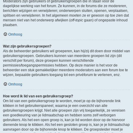
Moderators zijn gebruikers of gebruikersgroepen die in staan voor de
dagelijkse werking van het forum. Ze kunnen, in de forums die ze modereren,
berichten wijzigen en verwijderen; onderwerpen sluiten, openen, verplaatsen,
splitsen en verwijderen. In het algemeen moeten ze er gewoon op toe zien dat
mensen niet van het onderwerp afwijken (
off-topic
gaan) of ongepaste inhoud
plaatsen.
Omhoog
Wat zijn gebruikersgroepen?
Als de beheerder gebruikers wil groeperen, kan hij/zij dit doen door middel van
gebruikersgroepen. Gebruikers kunnen van meerdere groepen lid zijn (dit
verschilt per forum), deze groepen kunnen verschillende
permissies/toegangspermissies hebben. Op deze manier is het voor de
beheerder een stuk gemakkelijker meerdere moderators aan een forum toe te
wijzen, bepaalde gebruikers toegang tot een privéforum te verlenen, enz.
Omhoog
Hoe word ik lid van een gebruikersgroep?
Om lid van een gebruikersgroep te worden, moet je op de bijhorende link
klikken in het gebruikerspaneel, waarna je een overzicht van alle
gebruikersgroepen krijgt. Niet alle groepen zijn vrij toegankelijk, ze vereisen
een goedkeuring van je lidmaatschap en hebben soms zelf verborgen
gebruikers. Als het een open groep is, kan je lid worden door op de hiervoor
dienende knop te klikken. Als het een gesloten groep is, kan je je lidmaatschap
aanvragen door op de bijhorende knop te klikken. De groepsleider moet je