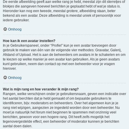
De eerste afbeelding geeft aan welke rang je hebt, meestal zijn dit sterretjes of
blokjes die aangeven hoeveel berichten je geplaatst hebt of wat je status is.
Hieronder kan nog een tweede, meestal grotere, afbeelding staan, beter
bekend als een avatar. Deze afbeelding is meestal uniek of persoonlijk voor
iedere gebruiker.
Omhoog
Hoe kan ik een avatar instellen?
In je Gebruikerspaneel, onder “Profiel” kun je een avatar toevoegen door
gebruik te maken van één van de volgende vier methodes: Gravatar, Galerij,
Afstand of Upload. Het is aan de beheerders om avatars in te schakelen en om
te kiezen op welke manier je een avatar kan gebruiken. Als je geen avatars
kunt gebruiken, neem dan contact op met een beheerder voor je vragen
hierover.
Omhoog
Wat is mijn rang en hoe verander ik mijn rang?
Rangen, welke verschijnen onder je gebruikersnaam, geven een indicatie over
het aantal berchten dat je hebt gemaakt of om bepaalde gebruikers te
identificeren, bijv. moderators en beheerders. Over het algemeen kun je je
rang niet wijzigen, aangezien ze ingesteld worden door een beheerder. Nu
moet je natuurlijk het forum niet beginnen te spammen met onzinnig veel
berichten, gewoon voor een hogere rang. Dit heeft zelfs mogelijk het
tegenovergestelde effect, een beheerder of moderator kunnen je berichten
aantal doen dalen.