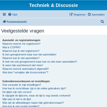
Techniek & Discussie
V&A
Registreer
Aanmelden
Z
Forumoverzicht
o
Veelgestelde vragen
e
k
Aanmeld- en registratievragen
Waarom moet ik me registreren?
Wat is COPPA?
Waarom kan ik niet registreren?
Ik ben geregistreerd maar kan niet aanmelden!
Waarom kan ik niet aanmelden?
Ik heb me ooit geregistreerd maar kan nu niet meer aanmelden!?
Ik weet mijn wachtwoord niet meer!
Waarom word ik automatisch afgemeld?
Wat doet "verwijder alle forumcookies"?
Gebruikersvoorkeuren en instellingen
Hoe verander ik mijn instellingen?
Hoe kan ik onzichtbaar zijn in de online gebruikers lijst?
De tijden zijn niet correct!
Ik wijzigde de tijdzone, maar de tijd is nog steeds verkeerd!
Mijn taal zit niet in de lijst!
Wat zijn de afbeeldingen naast mijn gebruikersnaam?
Hoe kan ik een avatar instellen?