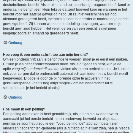
beperkte tijd nadat het geplaatst is) door te klikken op de
wijzig
knop van het
desbetreffende bericht. Als er al iemand op je bericht gereageerd heeft, komt er
onderaan je bericht een klein tekstje dat zegt hoeveel keer en wanneer je het
bericht voor het laatst je gewijzigd hebt. Dit zal niet verschijnen als nog
niemand gereageerd heeft, evenmin als een beheerder of moderator je bericht
gewijzigd heeft. Zij kunnen wel een mededeling toevoegen, waarom ze je
bericht gewijzigd hebben. Het verwijderen van een bericht is niet meer
mogelijk zodra er iemand op gereageerd heeft.
Omhoog
Hoe voeg ik een onderschrift toe aan mijn bericht?
Om een onderschrift aan je bericht toe te voegen, moet je er eerst één maken.
Dit kun je via het gebruikerspaneel doen. Als je dit gedaan hebt, kun je de
optie
voeg mijn onderschrift toe
aanvinken als je een bericht plaatst. Je kunt er
ook voor zorgen dat je onderschrift automatisch aan ieder nieuw bericht wordt
toegevoegd. Dit doe je door de bijhorende optie te activeren in het
gebruikerspaneel (het is nog altijd mogelijk om het onderschrift uit te
schakelen als je het bericht plaatst).
Omhoog
Hoe maak ik een peiling?
Een peiling aanmaken is heel gemakkelijk, als je een nieuw onderwerp
aanmaakt (of het eerste bericht in een onderwerp bewerkt en als je daar
permissies voor hebt) zou je een "voeg peiling toe" tabblad moeten zien
onderaan het berichten-gedeelte (als je dit tabblad niet kan zien, heb je niet de