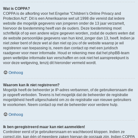
Wat is COPPA?
COPPA is de afkorting voor het Engelse "Children’s Online Privacy and
Protection Act". Dit is een Amerikaanse wet uit 1998 die vereist dat iedere
website die mogelijk gegevens van jongeren onder de 13 jaar verzamelt,
hiervoor de toestemming heeft van de ouders. Deze toestemming moet
schriftelijk of op een andere wijze gegeven worden, zodat de ouders weten dat
de website persoonlijke gegevens van hun kind, jonger dan 13, heeft. Indien je
niet zeker bent of deze wet al dan niet op jou of de website waarop je wil
registreren van toepassing is, neem dan contact op met een juridisch
raadgever voor meer informatie. Houd er rekening mee dat het phpBB-team
geen wettelijke informatie kan verschaffen en ook niet het aanspreekpunt is
voor deze wetgeving, tenzij dit hieronder vermeld wordt.
Omhoog
Waarom kan ik niet registreren?
Mogelijk heeft de beheerder je IP-adres verbannen, of de gebruikersnaam die
je opgeeft verboden. Tevens is het mogelijk dat de beheerder de registratie
mogelijkheid heeft uitgeschakeld om zo de registratie van nieuwe gebruikers
te voorkomen. Neem contact op met de beheerder voor verdere hulp.
Omhoog
Ik ben geregistreerd maar kan niet aanmelden!
Controleer eerst of je gebruikersnaam en wachtwoord kloppen. Indien ze
correct zijn, kan één of meerdere zaken hiervan de oorzaak zijn. Indien COPPA