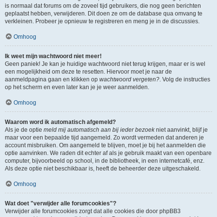
is normaal dat forums om de zoveel tijd gebruikers, die nog geen berichten
geplaatst hebben, verwijderen. Dit doen ze om de database qua omvang te
verkleinen. Probeer je opnieuw te registreren en meng je in de discussies.
Omhoog
Ik weet mijn wachtwoord niet meer!
Geen paniek! Je kan je huidige wachtwoord niet terug krijgen, maar er is wel
een mogelijkheid om deze te resetten. Hiervoor moet je naar de
aanmeldpagina gaan en klikken op
wachtwoord vergeten?
. Volg de instructies
op het scherm en even later kan je je weer aanmelden.
Omhoog
Waarom word ik automatisch afgemeld?
Als je de optie
meld mij automatisch aan bij ieder bezoek
niet aanvinkt, blijf je
maar voor een bepaalde tijd aangemeld. Zo wordt vermeden dat anderen je
account misbruiken. Om aangemeld te blijven, moet je bij het aanmelden die
optie aanvinken. We raden dit echter af als je gebruik maakt van een openbare
computer, bijvoorbeeld op school, in de bibliotheek, in een internetcafé, enz.
Als deze optie niet beschikbaar is, heeft de beheerder deze uitgeschakeld.
Omhoog
Wat doet "verwijder alle forumcookies"?
Verwijder alle forumcookies zorgt dat alle cookies die door phpBB3