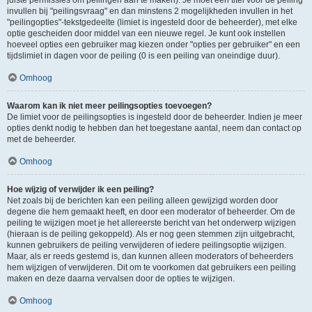
juiste permissies om peilingen aan te maken). Je moet een titel voor de peiling
invullen bij "peilingsvraag" en dan minstens 2 mogelijkheden invullen in het
"peilingopties"-tekstgedeelte (limiet is ingesteld door de beheerder), met elke
optie gescheiden door middel van een nieuwe regel. Je kunt ook instellen
hoeveel opties een gebruiker mag kiezen onder "opties per gebruiker" en een
tijdslimiet in dagen voor de peiling (0 is een peiling van oneindige duur).
Omhoog
Waarom kan ik niet meer peilingsopties toevoegen?
De limiet voor de peilingsopties is ingesteld door de beheerder. Indien je meer
opties denkt nodig te hebben dan het toegestane aantal, neem dan contact op
met de beheerder.
Omhoog
Hoe wijzig of verwijder ik een peiling?
Net zoals bij de berichten kan een peiling alleen gewijzigd worden door
degene die hem gemaakt heeft, en door een moderator of beheerder. Om de
peiling te wijzigen moet je het allereerste bericht van het onderwerp wijzigen
(hieraan is de peiling gekoppeld). Als er nog geen stemmen zijn uitgebracht,
kunnen gebruikers de peiling verwijderen of iedere peilingsoptie wijzigen.
Maar, als er reeds gestemd is, dan kunnen alleen moderators of beheerders
hem wijzigen of verwijderen. Dit om te voorkomen dat gebruikers een peiling
maken en deze daarna vervalsen door de opties te wijzigen.
Omhoog