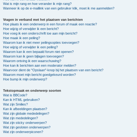
Wat is mijn rang en hoe verander ik mijn rang?
Wanneer ik op de e-maillink van een gebruiker klik, moet ik me aanmelden?
Vragen in verband met het plaatsen van berichten
Hoe plaats ik een onderwerp in een forum of maak een reactie?
Hoe wijzig of verwijder ik een bericht?
Hoe voeg ik een onderschrift toe aan mijn bericht?
Hoe maak ik een peiling?
Waarom kan ik niet meer peilingsopties toevoegen?
Hoe wijzig of verwijder ik een peiling?
Waarom kan ik een bepaald forum niet openen?
Waarom kan ik geen bijlagen toevoegen?
Waarom ontving ik een waarschuwing?
Hoe kan ik berichten aan een moderator melden?
Waarvoor dient de "Opslaan"-knop bij het plaatsen van een bericht?
Waarom moet mijn bericht goedgekeurd worden?
Hoe bump ik mijn onderwerp?
Tekstopmaak en onderwerp soorten
Wat is BBCode?
Kan ik HTML gebruiken?
Wat zijn Smilies?
Kan ik afbeeldingen plaatsen?
Wat zijn globale mededelingen?
Wat zijn mededelingen?
Wat zijn sticky onderwerpen?
Wat zijn gesloten onderwerpen?
Wat zijn onderwerpiconen?