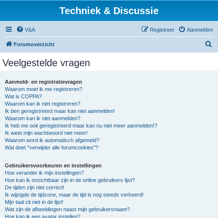
Techniek & Discussie
V&A
Registreer
Aanmelden
Z
Forumoverzicht
o
Veelgestelde vragen
e
k
Aanmeld- en registratievragen
Waarom moet ik me registreren?
Wat is COPPA?
Waarom kan ik niet registreren?
Ik ben geregistreerd maar kan niet aanmelden!
Waarom kan ik niet aanmelden?
Ik heb me ooit geregistreerd maar kan nu niet meer aanmelden!?
Ik weet mijn wachtwoord niet meer!
Waarom word ik automatisch afgemeld?
Wat doet "verwijder alle forumcookies"?
Gebruikersvoorkeuren en instellingen
Hoe verander ik mijn instellingen?
Hoe kan ik onzichtbaar zijn in de online gebruikers lijst?
De tijden zijn niet correct!
Ik wijzigde de tijdzone, maar de tijd is nog steeds verkeerd!
Mijn taal zit niet in de lijst!
Wat zijn de afbeeldingen naast mijn gebruikersnaam?
Hoe kan ik een avatar instellen?