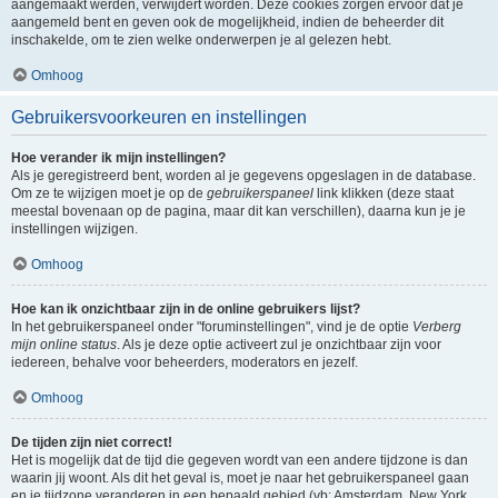
aangemaakt werden, verwijdert worden. Deze cookies zorgen ervoor dat je
aangemeld bent en geven ook de mogelijkheid, indien de beheerder dit
inschakelde, om te zien welke onderwerpen je al gelezen hebt.
Omhoog
Gebruikersvoorkeuren en instellingen
Hoe verander ik mijn instellingen?
Als je geregistreerd bent, worden al je gegevens opgeslagen in de database.
Om ze te wijzigen moet je op de
gebruikerspaneel
link klikken (deze staat
meestal bovenaan op de pagina, maar dit kan verschillen), daarna kun je je
instellingen wijzigen.
Omhoog
Hoe kan ik onzichtbaar zijn in de online gebruikers lijst?
In het gebruikerspaneel onder "foruminstellingen", vind je de optie
Verberg
mijn online status
. Als je deze optie activeert zul je onzichtbaar zijn voor
iedereen, behalve voor beheerders, moderators en jezelf.
Omhoog
De tijden zijn niet correct!
Het is mogelijk dat de tijd die gegeven wordt van een andere tijdzone is dan
waarin jij woont. Als dit het geval is, moet je naar het gebruikerspaneel gaan
en je tijdzone veranderen in een bepaald gebied (vb: Amsterdam, New York,