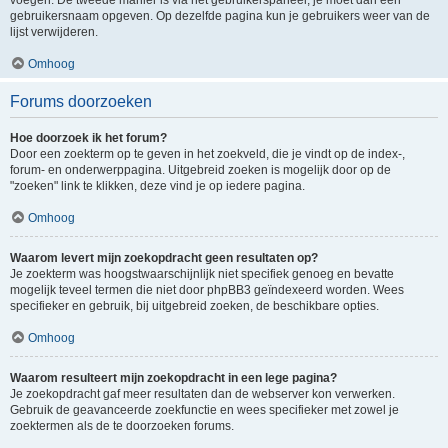
voegen. De tweede manier is via het gebruikerspaneel, je moet dan een
gebruikersnaam opgeven. Op dezelfde pagina kun je gebruikers weer van de
lijst verwijderen.
Omhoog
Forums doorzoeken
Hoe doorzoek ik het forum?
Door een zoekterm op te geven in het zoekveld, die je vindt op de index-,
forum- en onderwerppagina. Uitgebreid zoeken is mogelijk door op de
"zoeken" link te klikken, deze vind je op iedere pagina.
Omhoog
Waarom levert mijn zoekopdracht geen resultaten op?
Je zoekterm was hoogstwaarschijnlijk niet specifiek genoeg en bevatte
mogelijk teveel termen die niet door phpBB3 geïndexeerd worden. Wees
specifieker en gebruik, bij uitgebreid zoeken, de beschikbare opties.
Omhoog
Waarom resulteert mijn zoekopdracht in een lege pagina?
Je zoekopdracht gaf meer resultaten dan de webserver kon verwerken.
Gebruik de geavanceerde zoekfunctie en wees specifieker met zowel je
zoektermen als de te doorzoeken forums.