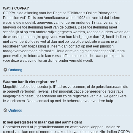
Wat is COPPA?
COPPA is de afkorting voor het Engelse "Children’s Online Privacy and
Protection Act". Dit is een Amerikaanse wet uit 1998 die vereist dat iedere
website die mogelijk gegevens van jongeren onder de 13 jaar verzamelt,
hiervoor de toestemming heeft van de ouders. Deze toestemming moet
schriftelijk of op een andere wijze gegeven worden, zodat de ouders weten dat
de website persoonlijke gegevens van hun kind, jonger dan 13, heeft. Indien je
niet zeker bent of deze wet al dan niet op jou of de website waarop je wil
registreren van toepassing is, neem dan contact op met een juridisch
raadgever voor meer informatie. Houd er rekening mee dat het phpBB-team
geen wettelijke informatie kan verschaffen en ook niet het aanspreekpunt is
voor deze wetgeving, tenzij dit hieronder vermeld wordt.
Omhoog
Waarom kan ik niet registreren?
Mogelijk heeft de beheerder je IP-adres verbannen, of de gebruikersnaam die
je opgeeft verboden. Tevens is het mogelijk dat de beheerder de registratie
mogelijkheid heeft uitgeschakeld om zo de registratie van nieuwe gebruikers
te voorkomen. Neem contact op met de beheerder voor verdere hulp.
Omhoog
Ik ben geregistreerd maar kan niet aanmelden!
Controleer eerst of je gebruikersnaam en wachtwoord kloppen. Indien ze
correct zijn, kan één of meerdere zaken hiervan de oorzaak zijn. Indien COPPA