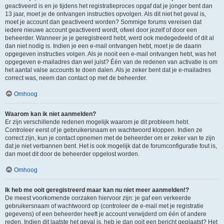
geactiveerd is en je tijdens het registratieproces opgaf dat je jonger bent dan
13 jaar, moet je de ontvangen instructies opvolgen. Als dit niet het geval is,
moet je account dan geactiveerd worden? Sommige forums vereisen dat
iedere nieuwe account geactiveerd wordt, ofwel door jezelf of door een
beheerder. Wanneer je je geregistreerd hebt, werd ook medegedeeld of dit al
dan niet nodig is. Indien je een e-mail ontvangen hebt, moet je de daarin
opgegeven instructies volgen. Als je nooit een e-mail ontvangen hebt, was het
opgegeven e-mailadres dan wel juist? Één van de redenen van activatie is om
het aantal valse accounts te doen dalen. Als je zeker bent dat je e-mailadres
correct was, neem dan contact op met de beheerder.
Omhoog
Waarom kan ik niet aanmelden?
Er zijn verschillende redenen mogelijk waarom je dit probleem hebt.
Controleer eerst of je gebruikersnaam en wachtwoord kloppen. Indien ze
correct zijn, kun je contact opnemen met de beheerder om er zeker van te zijn
dat je niet verbannen bent. Het is ook mogelijk dat de forumconfiguratie fout is,
dan moet dit door de beheerder opgelost worden.
Omhoog
Ik heb me ooit geregistreerd maar kan nu niet meer aanmelden!?
De meest voorkomende oorzaken hiervoor zijn: je gaf een verkeerde
gebruikersnaam of wachtwoord op (controleer de e-mail met je registratie
gegevens) of een beheerder heeft je account verwijderd om één of andere
reden. Indien dit laatste het geval is, heb je dan ooit een bericht geplaatst? Het