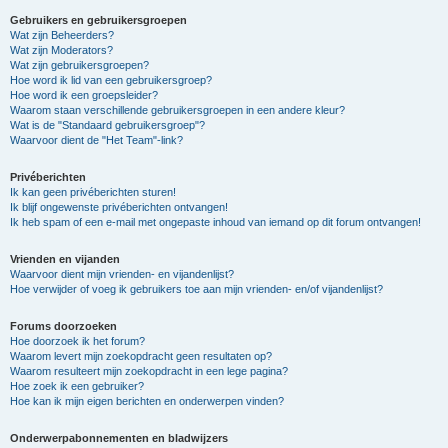
Gebruikers en gebruikersgroepen
Wat zijn Beheerders?
Wat zijn Moderators?
Wat zijn gebruikersgroepen?
Hoe word ik lid van een gebruikersgroep?
Hoe word ik een groepsleider?
Waarom staan verschillende gebruikersgroepen in een andere kleur?
Wat is de "Standaard gebruikersgroep"?
Waarvoor dient de "Het Team"-link?
Privéberichten
Ik kan geen privéberichten sturen!
Ik blijf ongewenste privéberichten ontvangen!
Ik heb spam of een e-mail met ongepaste inhoud van iemand op dit forum ontvangen!
Vrienden en vijanden
Waarvoor dient mijn vrienden- en vijandenlijst?
Hoe verwijder of voeg ik gebruikers toe aan mijn vrienden- en/of vijandenlijst?
Forums doorzoeken
Hoe doorzoek ik het forum?
Waarom levert mijn zoekopdracht geen resultaten op?
Waarom resulteert mijn zoekopdracht in een lege pagina?
Hoe zoek ik een gebruiker?
Hoe kan ik mijn eigen berichten en onderwerpen vinden?
Onderwerpabonnementen en bladwijzers