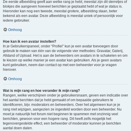
De eerste afbeelding geeft aan welke rang je hebt, meestal zijn dit sterretjes of
blokjes die aangeven hoeveel berichten je geplaatst hebt of wat je status is.
Hieronder kan nog een tweede, meestal grotere, afbeelding staan, beter
bekend als een avatar. Deze afbeelding is meestal uniek of persoonlijk voor
iedere gebruiker.
Omhoog
Hoe kan ik een avatar instellen?
In je Gebruikerspaneel, onder “Profiel” kun je een avatar toevoegen door
gebruik te maken van één van de volgende vier methodes: Gravatar, Galerij,
Afstand of Upload. Het is aan de beheerders om avatars in te schakelen en om
te kiezen op welke manier je een avatar kan gebruiken. Als je geen avatars
kunt gebruiken, neem dan contact op met een beheerder voor je vragen
hierover.
Omhoog
Wat is mijn rang en hoe verander ik mijn rang?
Rangen, welke verschijnen onder je gebruikersnaam, geven een indicatie over
het aantal berchten dat je hebt gemaakt of om bepaalde gebruikers te
identificeren, bijv. moderators en beheerders. Over het algemeen kun je je
rang niet wijzigen, aangezien ze ingesteld worden door een beheerder. Nu
moet je natuurlijk het forum niet beginnen te spammen met onzinnig veel
berichten, gewoon voor een hogere rang. Dit heeft zelfs mogelijk het
tegenovergestelde effect, een beheerder of moderator kunnen je berichten
aantal doen dalen.