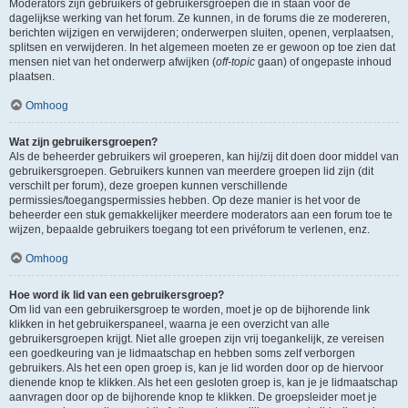
Moderators zijn gebruikers of gebruikersgroepen die in staan voor de
dagelijkse werking van het forum. Ze kunnen, in de forums die ze modereren,
berichten wijzigen en verwijderen; onderwerpen sluiten, openen, verplaatsen,
splitsen en verwijderen. In het algemeen moeten ze er gewoon op toe zien dat
mensen niet van het onderwerp afwijken (
off-topic
gaan) of ongepaste inhoud
plaatsen.
Omhoog
Wat zijn gebruikersgroepen?
Als de beheerder gebruikers wil groeperen, kan hij/zij dit doen door middel van
gebruikersgroepen. Gebruikers kunnen van meerdere groepen lid zijn (dit
verschilt per forum), deze groepen kunnen verschillende
permissies/toegangspermissies hebben. Op deze manier is het voor de
beheerder een stuk gemakkelijker meerdere moderators aan een forum toe te
wijzen, bepaalde gebruikers toegang tot een privéforum te verlenen, enz.
Omhoog
Hoe word ik lid van een gebruikersgroep?
Om lid van een gebruikersgroep te worden, moet je op de bijhorende link
klikken in het gebruikerspaneel, waarna je een overzicht van alle
gebruikersgroepen krijgt. Niet alle groepen zijn vrij toegankelijk, ze vereisen
een goedkeuring van je lidmaatschap en hebben soms zelf verborgen
gebruikers. Als het een open groep is, kan je lid worden door op de hiervoor
dienende knop te klikken. Als het een gesloten groep is, kan je je lidmaatschap
aanvragen door op de bijhorende knop te klikken. De groepsleider moet je