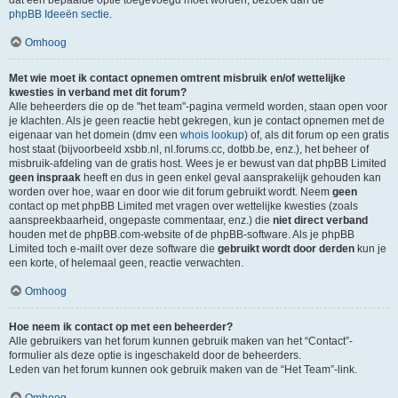
dat een bepaalde optie toegevoegd moet worden, bezoek dan de
phpBB Ideeën sectie
.
Omhoog
Met wie moet ik contact opnemen omtrent misbruik en/of wettelijke
kwesties in verband met dit forum?
Alle beheerders die op de "het team"-pagina vermeld worden, staan open voor
je klachten. Als je geen reactie hebt gekregen, kun je contact opnemen met de
eigenaar van het domein (dmv een
whois lookup
) of, als dit forum op een gratis
host staat (bijvoorbeeld xsbb.nl, nl.forums.cc, dotbb.be, enz.), het beheer of
misbruik-afdeling van de gratis host. Wees je er bewust van dat phpBB Limited
geen inspraak
heeft en dus in geen enkel geval aansprakelijk gehouden kan
worden over hoe, waar en door wie dit forum gebruikt wordt. Neem
geen
contact op met phpBB Limited met vragen over wettelijke kwesties (zoals
aanspreekbaarheid, ongepaste commentaar, enz.) die
niet direct verband
houden met de phpBB.com-website of de phpBB-software. Als je phpBB
Limited toch e-mailt over deze software die
gebruikt wordt door derden
kun je
een korte, of helemaal geen, reactie verwachten.
Omhoog
Hoe neem ik contact op met een beheerder?
Alle gebruikers van het forum kunnen gebruik maken van het “Contact”-
formulier als deze optie is ingeschakeld door de beheerders.
Leden van het forum kunnen ook gebruik maken van de “Het Team”-link.