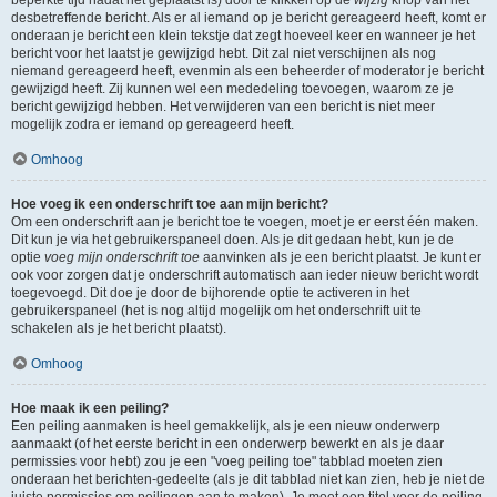
beperkte tijd nadat het geplaatst is) door te klikken op de
wijzig
knop van het
desbetreffende bericht. Als er al iemand op je bericht gereageerd heeft, komt er
onderaan je bericht een klein tekstje dat zegt hoeveel keer en wanneer je het
bericht voor het laatst je gewijzigd hebt. Dit zal niet verschijnen als nog
niemand gereageerd heeft, evenmin als een beheerder of moderator je bericht
gewijzigd heeft. Zij kunnen wel een mededeling toevoegen, waarom ze je
bericht gewijzigd hebben. Het verwijderen van een bericht is niet meer
mogelijk zodra er iemand op gereageerd heeft.
Omhoog
Hoe voeg ik een onderschrift toe aan mijn bericht?
Om een onderschrift aan je bericht toe te voegen, moet je er eerst één maken.
Dit kun je via het gebruikerspaneel doen. Als je dit gedaan hebt, kun je de
optie
voeg mijn onderschrift toe
aanvinken als je een bericht plaatst. Je kunt er
ook voor zorgen dat je onderschrift automatisch aan ieder nieuw bericht wordt
toegevoegd. Dit doe je door de bijhorende optie te activeren in het
gebruikerspaneel (het is nog altijd mogelijk om het onderschrift uit te
schakelen als je het bericht plaatst).
Omhoog
Hoe maak ik een peiling?
Een peiling aanmaken is heel gemakkelijk, als je een nieuw onderwerp
aanmaakt (of het eerste bericht in een onderwerp bewerkt en als je daar
permissies voor hebt) zou je een "voeg peiling toe" tabblad moeten zien
onderaan het berichten-gedeelte (als je dit tabblad niet kan zien, heb je niet de