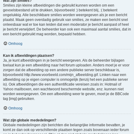
Wat zijn Smilies?
Smilies zijn kleine afbeeldingen die gebruikt kunnen worden om een
gevoelstoestand uit te drukken, bijvoorbeeld :) betekent blij, :( betekent
ongelukkig. Alle beschikbare smilies worden weergegeven als je een bericht
plaatst. Maak geen overdadig gebruik van smilies, ze maken een bericht snel
onleesbaar wat er toe kan leiden dat een moderator je bericht aanpast of heel
je bericht verwijdert. De beheerder kan ook een maximaal aantal smilies, dat in
een bericht gebruikt mag worden, bepaald hebben.
Omhoog
Kan ik afbeeldingen plaatsen?
Ja, je kunt afbeeldingen in je bericht weergeven. Als de beheerder bijlagen
toelaat kun je een afbeelding naar het forum uploaden. Anders moet je er voor
zorgen dat de afbeelding op een andere publieke server beschikbaar is,
bijvoorbeeld http://www.voorbeeld.com/mijn_afbeelding.gif. Linken naar een
afbeelding op je eigen computer is onmogelijk (tenzij het een publieke server
is). Ook afbeeldingen die een authentificatie vereisen zoals in: Hotmail of
Yahoo mailboxen, een wachtwoord beschermde website, enz. kunnen niet
worden weergegeven. Om een afbeelding weer te geven, moet je de BBCode
tag [img] gebruiken.
Omhoog
Wat zijn globale mededelingen?
Globale mededelingen zijn berichten die belangrijke informatie bevatten, je
komt ze dan ook op verschillende plaatsen tegen zoals bovenaan ieder forum