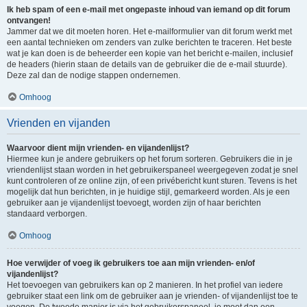
Ik heb spam of een e-mail met ongepaste inhoud van iemand op dit forum
ontvangen!
Jammer dat we dit moeten horen. Het e-mailformulier van dit forum werkt met
een aantal technieken om zenders van zulke berichten te traceren. Het beste
wat je kan doen is de beheerder een kopie van het bericht e-mailen, inclusief
de headers (hierin staan de details van de gebruiker die de e-mail stuurde).
Deze zal dan de nodige stappen ondernemen.
Omhoog
Vrienden en vijanden
Waarvoor dient mijn vrienden- en vijandenlijst?
Hiermee kun je andere gebruikers op het forum sorteren. Gebruikers die in je
vriendenlijst staan worden in het gebruikerspaneel weergegeven zodat je snel
kunt controleren of ze online zijn, of een privébericht kunt sturen. Tevens is het
mogelijk dat hun berichten, in je huidige stijl, gemarkeerd worden. Als je een
gebruiker aan je vijandenlijst toevoegt, worden zijn of haar berichten
standaard verborgen.
Omhoog
Hoe verwijder of voeg ik gebruikers toe aan mijn vrienden- en/of
vijandenlijst?
Het toevoegen van gebruikers kan op 2 manieren. In het profiel van iedere
gebruiker staat een link om de gebruiker aan je vrienden- of vijandenlijst toe te