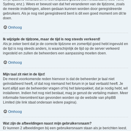
Sydney, enz.). Wees er bewust van dat het veranderen van de tijdzone, zoals
de meeste instellingen, alleen gedaan kunnen worden door geregistreerde
gebruikers. Als je nog niet geregistreerd bent is dit een goed moment om dit te
doen.
Omhoog
Ik wijzigde de tijdzone, maar de tijd is nog steeds verkeerd!
Als je zeker bent dat je de correcte tijdzone en zomertijd goed hebt ingevuld en
de tijd is nog steeds anders, is waarschijnlijk de tijd op de server verkeerd
ingesteld en zullen de beheerders een aanpassing moeten doen.
Omhoog
Mijn taal zit niet in de lijst!
De meest voorkomende reden hiervoor is dat de beheerder je taal niet
geïnstalleerd heeft, of dat nog niemand het forum in je taal vertaald heeft. Je
kunt altijd aan de beheerder vragen of hij het talenpakket, dat je nodig hebt, wil
installeren. Indien het nog niet bestaat, mag je gerust de vertaling maken. Meer
informatie hieromtrent kan gevonden worden op de website van phpBB
Limited (de link staat onderaan iedere pagina).
Omhoog
Wat zijn de afbeeldingen naast mijn gebruikersnaam?
Er kunnen 2 afbeeldingen bij een gebruikersnaam staan als je berichten leest.