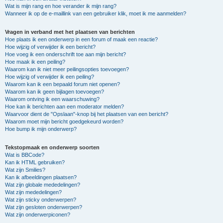
Wat is mijn rang en hoe verander ik mijn rang?
Wanneer ik op de e-maillink van een gebruiker klik, moet ik me aanmelden?
Vragen in verband met het plaatsen van berichten
Hoe plaats ik een onderwerp in een forum of maak een reactie?
Hoe wijzig of verwijder ik een bericht?
Hoe voeg ik een onderschrift toe aan mijn bericht?
Hoe maak ik een peiling?
Waarom kan ik niet meer peilingsopties toevoegen?
Hoe wijzig of verwijder ik een peiling?
Waarom kan ik een bepaald forum niet openen?
Waarom kan ik geen bijlagen toevoegen?
Waarom ontving ik een waarschuwing?
Hoe kan ik berichten aan een moderator melden?
Waarvoor dient de "Opslaan"-knop bij het plaatsen van een bericht?
Waarom moet mijn bericht goedgekeurd worden?
Hoe bump ik mijn onderwerp?
Tekstopmaak en onderwerp soorten
Wat is BBCode?
Kan ik HTML gebruiken?
Wat zijn Smilies?
Kan ik afbeeldingen plaatsen?
Wat zijn globale mededelingen?
Wat zijn mededelingen?
Wat zijn sticky onderwerpen?
Wat zijn gesloten onderwerpen?
Wat zijn onderwerpiconen?