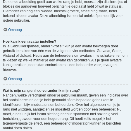
De eerste afbeelding geeft aan welke rang je hebt, meestal zijn dit sterretjes of
blokjes die aangeven hoeveel berichten je geplaatst hebt of wat je status is.
Hieronder kan nog een tweede, meestal grotere, afbeelding staan, beter
bekend als een avatar. Deze afbeelding is meestal uniek of persoonlijk voor
iedere gebruiker.
Omhoog
Hoe kan ik een avatar instellen?
In je Gebruikerspaneel, onder “Profiel” kun je een avatar toevoegen door
gebruik te maken van één van de volgende vier methodes: Gravatar, Galerij,
Afstand of Upload. Het is aan de beheerders om avatars in te schakelen en om
te kiezen op welke manier je een avatar kan gebruiken. Als je geen avatars
kunt gebruiken, neem dan contact op met een beheerder voor je vragen
hierover.
Omhoog
Wat is mijn rang en hoe verander ik mijn rang?
Rangen, welke verschijnen onder je gebruikersnaam, geven een indicatie over
het aantal berchten dat je hebt gemaakt of om bepaalde gebruikers te
identificeren, bijv. moderators en beheerders. Over het algemeen kun je je
rang niet wijzigen, aangezien ze ingesteld worden door een beheerder. Nu
moet je natuurlijk het forum niet beginnen te spammen met onzinnig veel
berichten, gewoon voor een hogere rang. Dit heeft zelfs mogelijk het
tegenovergestelde effect, een beheerder of moderator kunnen je berichten
aantal doen dalen.