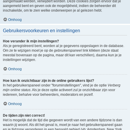
aangemaakt werden, verwijdert worden. Deze cookies zorgen ervoor dat je
aangemeld bent en geven ook de mogelijkheid, indien de beheerder dit
inschakelde, om te zien welke onderwerpen je al gelezen hebt.
Omhoog
Gebruikersvoorkeuren en instellingen
Hoe verander ik mijn instellingen?
Als je geregistreerd bent, worden al je gegevens opgeslagen in de database.
Om ze te wijzigen moet je op de
gebruikerspaneel
link klikken (deze staat
meestal bovenaan op de pagina, maar dit kan verschillen), daarna kun je je
instellingen wijzigen.
Omhoog
Hoe kan ik onzichtbaar zijn in de online gebruikers lijst?
In het gebruikerspaneel onder "foruminstellingen", vind je de optie
Verberg
mijn online status
. Als je deze optie activeert zul je onzichtbaar zijn voor
iedereen, behalve voor beheerders, moderators en jezelf.
Omhoog
De tijden zijn niet correct!
Het is mogelijk dat de tijd die gegeven wordt van een andere tijdzone is dan
waarin jij woont. Als dit het geval is, moet je naar het gebruikerspaneel gaan
en je tijdzone veranderen in een bepaald gebied (vb: Amsterdam, New York,