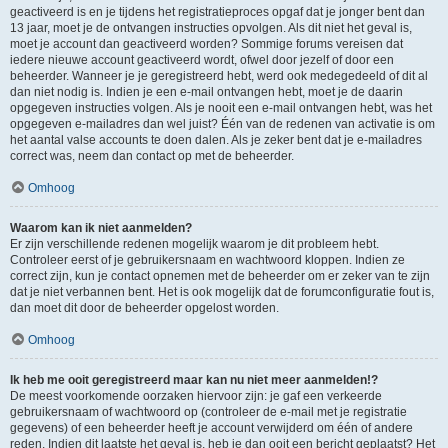
geactiveerd is en je tijdens het registratieproces opgaf dat je jonger bent dan
13 jaar, moet je de ontvangen instructies opvolgen. Als dit niet het geval is,
moet je account dan geactiveerd worden? Sommige forums vereisen dat
iedere nieuwe account geactiveerd wordt, ofwel door jezelf of door een
beheerder. Wanneer je je geregistreerd hebt, werd ook medegedeeld of dit al
dan niet nodig is. Indien je een e-mail ontvangen hebt, moet je de daarin
opgegeven instructies volgen. Als je nooit een e-mail ontvangen hebt, was het
opgegeven e-mailadres dan wel juist? Één van de redenen van activatie is om
het aantal valse accounts te doen dalen. Als je zeker bent dat je e-mailadres
correct was, neem dan contact op met de beheerder.
Omhoog
Waarom kan ik niet aanmelden?
Er zijn verschillende redenen mogelijk waarom je dit probleem hebt.
Controleer eerst of je gebruikersnaam en wachtwoord kloppen. Indien ze
correct zijn, kun je contact opnemen met de beheerder om er zeker van te zijn
dat je niet verbannen bent. Het is ook mogelijk dat de forumconfiguratie fout is,
dan moet dit door de beheerder opgelost worden.
Omhoog
Ik heb me ooit geregistreerd maar kan nu niet meer aanmelden!?
De meest voorkomende oorzaken hiervoor zijn: je gaf een verkeerde
gebruikersnaam of wachtwoord op (controleer de e-mail met je registratie
gegevens) of een beheerder heeft je account verwijderd om één of andere
reden. Indien dit laatste het geval is, heb je dan ooit een bericht geplaatst? Het