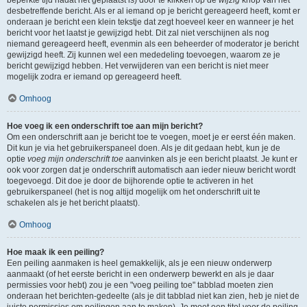
beperkte tijd nadat het geplaatst is) door te klikken op de
wijzig
knop van het
desbetreffende bericht. Als er al iemand op je bericht gereageerd heeft, komt er
onderaan je bericht een klein tekstje dat zegt hoeveel keer en wanneer je het
bericht voor het laatst je gewijzigd hebt. Dit zal niet verschijnen als nog
niemand gereageerd heeft, evenmin als een beheerder of moderator je bericht
gewijzigd heeft. Zij kunnen wel een mededeling toevoegen, waarom ze je
bericht gewijzigd hebben. Het verwijderen van een bericht is niet meer
mogelijk zodra er iemand op gereageerd heeft.
Omhoog
Hoe voeg ik een onderschrift toe aan mijn bericht?
Om een onderschrift aan je bericht toe te voegen, moet je er eerst één maken.
Dit kun je via het gebruikerspaneel doen. Als je dit gedaan hebt, kun je de
optie
voeg mijn onderschrift toe
aanvinken als je een bericht plaatst. Je kunt er
ook voor zorgen dat je onderschrift automatisch aan ieder nieuw bericht wordt
toegevoegd. Dit doe je door de bijhorende optie te activeren in het
gebruikerspaneel (het is nog altijd mogelijk om het onderschrift uit te
schakelen als je het bericht plaatst).
Omhoog
Hoe maak ik een peiling?
Een peiling aanmaken is heel gemakkelijk, als je een nieuw onderwerp
aanmaakt (of het eerste bericht in een onderwerp bewerkt en als je daar
permissies voor hebt) zou je een "voeg peiling toe" tabblad moeten zien
onderaan het berichten-gedeelte (als je dit tabblad niet kan zien, heb je niet de