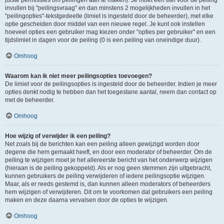
juiste permissies om peilingen aan te maken). Je moet een titel voor de peiling
invullen bij "peilingsvraag" en dan minstens 2 mogelijkheden invullen in het
"peilingopties"-tekstgedeelte (limiet is ingesteld door de beheerder), met elke
optie gescheiden door middel van een nieuwe regel. Je kunt ook instellen
hoeveel opties een gebruiker mag kiezen onder "opties per gebruiker" en een
tijdslimiet in dagen voor de peiling (0 is een peiling van oneindige duur).
Omhoog
Waarom kan ik niet meer peilingsopties toevoegen?
De limiet voor de peilingsopties is ingesteld door de beheerder. Indien je meer
opties denkt nodig te hebben dan het toegestane aantal, neem dan contact op
met de beheerder.
Omhoog
Hoe wijzig of verwijder ik een peiling?
Net zoals bij de berichten kan een peiling alleen gewijzigd worden door
degene die hem gemaakt heeft, en door een moderator of beheerder. Om de
peiling te wijzigen moet je het allereerste bericht van het onderwerp wijzigen
(hieraan is de peiling gekoppeld). Als er nog geen stemmen zijn uitgebracht,
kunnen gebruikers de peiling verwijderen of iedere peilingsoptie wijzigen.
Maar, als er reeds gestemd is, dan kunnen alleen moderators of beheerders
hem wijzigen of verwijderen. Dit om te voorkomen dat gebruikers een peiling
maken en deze daarna vervalsen door de opties te wijzigen.
Omhoog