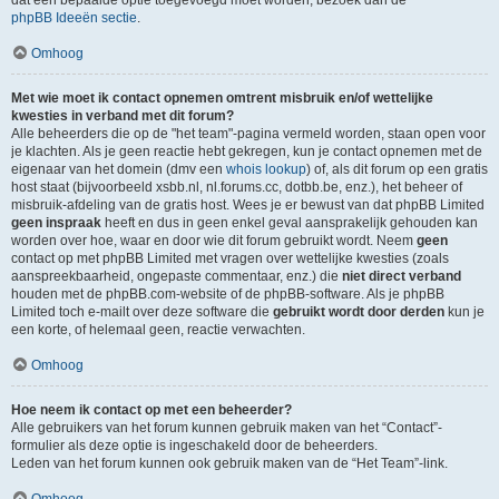
dat een bepaalde optie toegevoegd moet worden, bezoek dan de
phpBB Ideeën sectie
.
Omhoog
Met wie moet ik contact opnemen omtrent misbruik en/of wettelijke
kwesties in verband met dit forum?
Alle beheerders die op de "het team"-pagina vermeld worden, staan open voor
je klachten. Als je geen reactie hebt gekregen, kun je contact opnemen met de
eigenaar van het domein (dmv een
whois lookup
) of, als dit forum op een gratis
host staat (bijvoorbeeld xsbb.nl, nl.forums.cc, dotbb.be, enz.), het beheer of
misbruik-afdeling van de gratis host. Wees je er bewust van dat phpBB Limited
geen inspraak
heeft en dus in geen enkel geval aansprakelijk gehouden kan
worden over hoe, waar en door wie dit forum gebruikt wordt. Neem
geen
contact op met phpBB Limited met vragen over wettelijke kwesties (zoals
aanspreekbaarheid, ongepaste commentaar, enz.) die
niet direct verband
houden met de phpBB.com-website of de phpBB-software. Als je phpBB
Limited toch e-mailt over deze software die
gebruikt wordt door derden
kun je
een korte, of helemaal geen, reactie verwachten.
Omhoog
Hoe neem ik contact op met een beheerder?
Alle gebruikers van het forum kunnen gebruik maken van het “Contact”-
formulier als deze optie is ingeschakeld door de beheerders.
Leden van het forum kunnen ook gebruik maken van de “Het Team”-link.