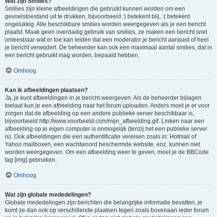
Wat zijn Smilies?
Smilies zijn kleine afbeeldingen die gebruikt kunnen worden om een
gevoelstoestand uit te drukken, bijvoorbeeld :) betekent blij, :( betekent
ongelukkig. Alle beschikbare smilies worden weergegeven als je een bericht
plaatst. Maak geen overdadig gebruik van smilies, ze maken een bericht snel
onleesbaar wat er toe kan leiden dat een moderator je bericht aanpast of heel
je bericht verwijdert. De beheerder kan ook een maximaal aantal smilies, dat in
een bericht gebruikt mag worden, bepaald hebben.
Omhoog
Kan ik afbeeldingen plaatsen?
Ja, je kunt afbeeldingen in je bericht weergeven. Als de beheerder bijlagen
toelaat kun je een afbeelding naar het forum uploaden. Anders moet je er voor
zorgen dat de afbeelding op een andere publieke server beschikbaar is,
bijvoorbeeld http://www.voorbeeld.com/mijn_afbeelding.gif. Linken naar een
afbeelding op je eigen computer is onmogelijk (tenzij het een publieke server
is). Ook afbeeldingen die een authentificatie vereisen zoals in: Hotmail of
Yahoo mailboxen, een wachtwoord beschermde website, enz. kunnen niet
worden weergegeven. Om een afbeelding weer te geven, moet je de BBCode
tag [img] gebruiken.
Omhoog
Wat zijn globale mededelingen?
Globale mededelingen zijn berichten die belangrijke informatie bevatten, je
komt ze dan ook op verschillende plaatsen tegen zoals bovenaan ieder forum