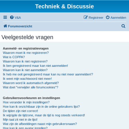
Techniek & Discussie
V&A
Registreer
Aanmelden
Z
Forumoverzicht
o
Veelgestelde vragen
e
k
Aanmeld- en registratievragen
Waarom moet ik me registreren?
Wat is COPPA?
Waarom kan ik niet registreren?
Ik ben geregistreerd maar kan niet aanmelden!
Waarom kan ik niet aanmelden?
Ik heb me ooit geregistreerd maar kan nu niet meer aanmelden!?
Ik weet mijn wachtwoord niet meer!
Waarom word ik automatisch afgemeld?
Wat doet "verwijder alle forumcookies"?
Gebruikersvoorkeuren en instellingen
Hoe verander ik mijn instellingen?
Hoe kan ik onzichtbaar zijn in de online gebruikers lijst?
De tijden zijn niet correct!
Ik wijzigde de tijdzone, maar de tijd is nog steeds verkeerd!
Mijn taal zit niet in de lijst!
Wat zijn de afbeeldingen naast mijn gebruikersnaam?
Hoe kan ik een avatar instellen?