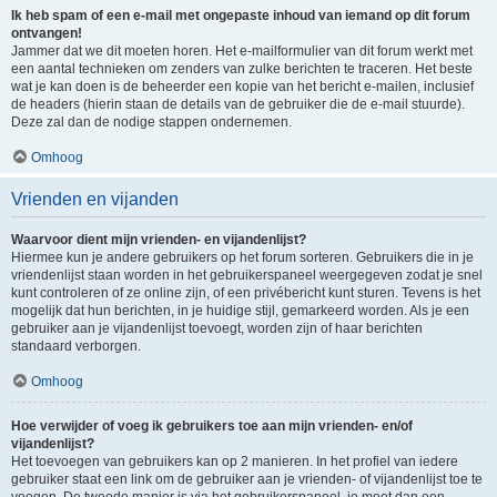
Ik heb spam of een e-mail met ongepaste inhoud van iemand op dit forum
ontvangen!
Jammer dat we dit moeten horen. Het e-mailformulier van dit forum werkt met
een aantal technieken om zenders van zulke berichten te traceren. Het beste
wat je kan doen is de beheerder een kopie van het bericht e-mailen, inclusief
de headers (hierin staan de details van de gebruiker die de e-mail stuurde).
Deze zal dan de nodige stappen ondernemen.
Omhoog
Vrienden en vijanden
Waarvoor dient mijn vrienden- en vijandenlijst?
Hiermee kun je andere gebruikers op het forum sorteren. Gebruikers die in je
vriendenlijst staan worden in het gebruikerspaneel weergegeven zodat je snel
kunt controleren of ze online zijn, of een privébericht kunt sturen. Tevens is het
mogelijk dat hun berichten, in je huidige stijl, gemarkeerd worden. Als je een
gebruiker aan je vijandenlijst toevoegt, worden zijn of haar berichten
standaard verborgen.
Omhoog
Hoe verwijder of voeg ik gebruikers toe aan mijn vrienden- en/of
vijandenlijst?
Het toevoegen van gebruikers kan op 2 manieren. In het profiel van iedere
gebruiker staat een link om de gebruiker aan je vrienden- of vijandenlijst toe te