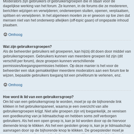
Moderators zijn gebruikers of gebruikersgroepen die in staan voor de
dagelijkse werking van het forum. Ze kunnen, in de forums die ze modereren,
berichten wijzigen en verwijderen; onderwerpen sluiten, openen, verplaatsen,
splitsen en verwijderen. In het algemeen moeten ze er gewoon op toe zien dat
mensen niet van het onderwerp afwijken (
off-topic
gaan) of ongepaste inhoud
plaatsen.
Omhoog
Wat zijn gebruikersgroepen?
Als de beheerder gebruikers wil groeperen, kan hij/zij dit doen door middel van
gebruikersgroepen. Gebruikers kunnen van meerdere groepen lid zijn (dit
verschilt per forum), deze groepen kunnen verschillende
permissies/toegangspermissies hebben. Op deze manier is het voor de
beheerder een stuk gemakkelijker meerdere moderators aan een forum toe te
wijzen, bepaalde gebruikers toegang tot een privéforum te verlenen, enz.
Omhoog
Hoe word ik lid van een gebruikersgroep?
Om lid van een gebruikersgroep te worden, moet je op de bijhorende link
klikken in het gebruikerspaneel, waarna je een overzicht van alle
gebruikersgroepen krijgt. Niet alle groepen zijn vrij toegankelijk, ze vereisen
een goedkeuring van je lidmaatschap en hebben soms zelf verborgen
gebruikers. Als het een open groep is, kan je lid worden door op de hiervoor
dienende knop te klikken. Als het een gesloten groep is, kan je je lidmaatschap
aanvragen door op de bijhorende knop te klikken. De groepsleider moet je