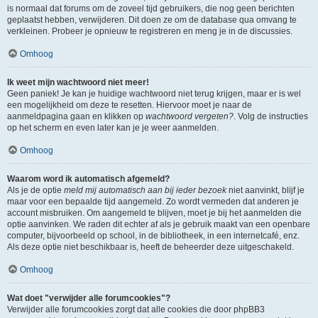
is normaal dat forums om de zoveel tijd gebruikers, die nog geen berichten
geplaatst hebben, verwijderen. Dit doen ze om de database qua omvang te
verkleinen. Probeer je opnieuw te registreren en meng je in de discussies.
Omhoog
Ik weet mijn wachtwoord niet meer!
Geen paniek! Je kan je huidige wachtwoord niet terug krijgen, maar er is wel
een mogelijkheid om deze te resetten. Hiervoor moet je naar de
aanmeldpagina gaan en klikken op
wachtwoord vergeten?
. Volg de instructies
op het scherm en even later kan je je weer aanmelden.
Omhoog
Waarom word ik automatisch afgemeld?
Als je de optie
meld mij automatisch aan bij ieder bezoek
niet aanvinkt, blijf je
maar voor een bepaalde tijd aangemeld. Zo wordt vermeden dat anderen je
account misbruiken. Om aangemeld te blijven, moet je bij het aanmelden die
optie aanvinken. We raden dit echter af als je gebruik maakt van een openbare
computer, bijvoorbeeld op school, in de bibliotheek, in een internetcafé, enz.
Als deze optie niet beschikbaar is, heeft de beheerder deze uitgeschakeld.
Omhoog
Wat doet "verwijder alle forumcookies"?
Verwijder alle forumcookies zorgt dat alle cookies die door phpBB3