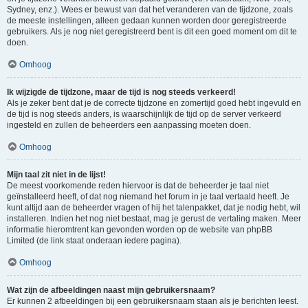
Sydney, enz.). Wees er bewust van dat het veranderen van de tijdzone, zoals
de meeste instellingen, alleen gedaan kunnen worden door geregistreerde
gebruikers. Als je nog niet geregistreerd bent is dit een goed moment om dit te
doen.
Omhoog
Ik wijzigde de tijdzone, maar de tijd is nog steeds verkeerd!
Als je zeker bent dat je de correcte tijdzone en zomertijd goed hebt ingevuld en
de tijd is nog steeds anders, is waarschijnlijk de tijd op de server verkeerd
ingesteld en zullen de beheerders een aanpassing moeten doen.
Omhoog
Mijn taal zit niet in de lijst!
De meest voorkomende reden hiervoor is dat de beheerder je taal niet
geïnstalleerd heeft, of dat nog niemand het forum in je taal vertaald heeft. Je
kunt altijd aan de beheerder vragen of hij het talenpakket, dat je nodig hebt, wil
installeren. Indien het nog niet bestaat, mag je gerust de vertaling maken. Meer
informatie hieromtrent kan gevonden worden op de website van phpBB
Limited (de link staat onderaan iedere pagina).
Omhoog
Wat zijn de afbeeldingen naast mijn gebruikersnaam?
Er kunnen 2 afbeeldingen bij een gebruikersnaam staan als je berichten leest.