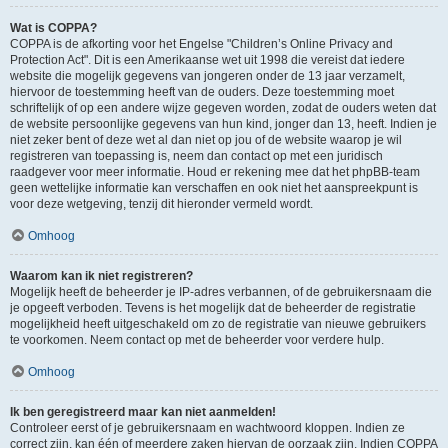
Wat is COPPA?
COPPA is de afkorting voor het Engelse "Children’s Online Privacy and
Protection Act". Dit is een Amerikaanse wet uit 1998 die vereist dat iedere
website die mogelijk gegevens van jongeren onder de 13 jaar verzamelt,
hiervoor de toestemming heeft van de ouders. Deze toestemming moet
schriftelijk of op een andere wijze gegeven worden, zodat de ouders weten dat
de website persoonlijke gegevens van hun kind, jonger dan 13, heeft. Indien je
niet zeker bent of deze wet al dan niet op jou of de website waarop je wil
registreren van toepassing is, neem dan contact op met een juridisch
raadgever voor meer informatie. Houd er rekening mee dat het phpBB-team
geen wettelijke informatie kan verschaffen en ook niet het aanspreekpunt is
voor deze wetgeving, tenzij dit hieronder vermeld wordt.
Omhoog
Waarom kan ik niet registreren?
Mogelijk heeft de beheerder je IP-adres verbannen, of de gebruikersnaam die
je opgeeft verboden. Tevens is het mogelijk dat de beheerder de registratie
mogelijkheid heeft uitgeschakeld om zo de registratie van nieuwe gebruikers
te voorkomen. Neem contact op met de beheerder voor verdere hulp.
Omhoog
Ik ben geregistreerd maar kan niet aanmelden!
Controleer eerst of je gebruikersnaam en wachtwoord kloppen. Indien ze
correct zijn, kan één of meerdere zaken hiervan de oorzaak zijn. Indien COPPA