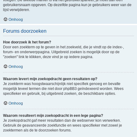
voegen. De tweede manier is via het gebruikerspaneel, je moet dan een
gebruikersnaam opgeven. Op dezelfde pagina kun je gebruikers weer van de
lijst verwijderen.
Omhoog
Forums doorzoeken
Hoe doorzoek ik het forum?
Door een zoekterm op te geven in het zoekveld, die je vindt op de index-,
forum- en onderwerppagina. Uitgebreid zoeken is mogelijk door op de
"zoeken" link te klikken, deze vind je op iedere pagina.
Omhoog
Waarom levert mijn zoekopdracht geen resultaten op?
Je zoekterm was hoogstwaarschijnlijk niet specifiek genoeg en bevatte
mogelijk teveel termen die niet door phpBB3 geïndexeerd worden. Wees
specifieker en gebruik, bij uitgebreid zoeken, de beschikbare opties.
Omhoog
Waarom resulteert mijn zoekopdracht in een lege pagina?
Je zoekopdracht gaf meer resultaten dan de webserver kon verwerken.
Gebruik de geavanceerde zoekfunctie en wees specifieker met zowel je
zoektermen als de te doorzoeken forums.