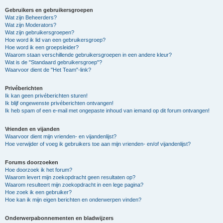
Gebruikers en gebruikersgroepen
Wat zijn Beheerders?
Wat zijn Moderators?
Wat zijn gebruikersgroepen?
Hoe word ik lid van een gebruikersgroep?
Hoe word ik een groepsleider?
Waarom staan verschillende gebruikersgroepen in een andere kleur?
Wat is de "Standaard gebruikersgroep"?
Waarvoor dient de "Het Team"-link?
Privéberichten
Ik kan geen privéberichten sturen!
Ik blijf ongewenste privéberichten ontvangen!
Ik heb spam of een e-mail met ongepaste inhoud van iemand op dit forum ontvangen!
Vrienden en vijanden
Waarvoor dient mijn vrienden- en vijandenlijst?
Hoe verwijder of voeg ik gebruikers toe aan mijn vrienden- en/of vijandenlijst?
Forums doorzoeken
Hoe doorzoek ik het forum?
Waarom levert mijn zoekopdracht geen resultaten op?
Waarom resulteert mijn zoekopdracht in een lege pagina?
Hoe zoek ik een gebruiker?
Hoe kan ik mijn eigen berichten en onderwerpen vinden?
Onderwerpabonnementen en bladwijzers