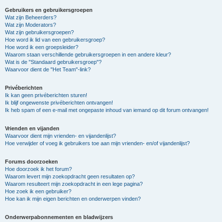
Gebruikers en gebruikersgroepen
Wat zijn Beheerders?
Wat zijn Moderators?
Wat zijn gebruikersgroepen?
Hoe word ik lid van een gebruikersgroep?
Hoe word ik een groepsleider?
Waarom staan verschillende gebruikersgroepen in een andere kleur?
Wat is de "Standaard gebruikersgroep"?
Waarvoor dient de "Het Team"-link?
Privéberichten
Ik kan geen privéberichten sturen!
Ik blijf ongewenste privéberichten ontvangen!
Ik heb spam of een e-mail met ongepaste inhoud van iemand op dit forum ontvangen!
Vrienden en vijanden
Waarvoor dient mijn vrienden- en vijandenlijst?
Hoe verwijder of voeg ik gebruikers toe aan mijn vrienden- en/of vijandenlijst?
Forums doorzoeken
Hoe doorzoek ik het forum?
Waarom levert mijn zoekopdracht geen resultaten op?
Waarom resulteert mijn zoekopdracht in een lege pagina?
Hoe zoek ik een gebruiker?
Hoe kan ik mijn eigen berichten en onderwerpen vinden?
Onderwerpabonnementen en bladwijzers