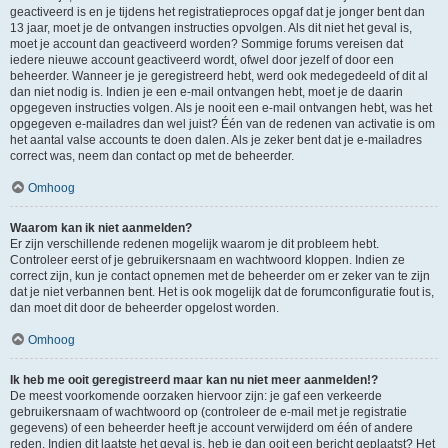
geactiveerd is en je tijdens het registratieproces opgaf dat je jonger bent dan
13 jaar, moet je de ontvangen instructies opvolgen. Als dit niet het geval is,
moet je account dan geactiveerd worden? Sommige forums vereisen dat
iedere nieuwe account geactiveerd wordt, ofwel door jezelf of door een
beheerder. Wanneer je je geregistreerd hebt, werd ook medegedeeld of dit al
dan niet nodig is. Indien je een e-mail ontvangen hebt, moet je de daarin
opgegeven instructies volgen. Als je nooit een e-mail ontvangen hebt, was het
opgegeven e-mailadres dan wel juist? Één van de redenen van activatie is om
het aantal valse accounts te doen dalen. Als je zeker bent dat je e-mailadres
correct was, neem dan contact op met de beheerder.
Omhoog
Waarom kan ik niet aanmelden?
Er zijn verschillende redenen mogelijk waarom je dit probleem hebt.
Controleer eerst of je gebruikersnaam en wachtwoord kloppen. Indien ze
correct zijn, kun je contact opnemen met de beheerder om er zeker van te zijn
dat je niet verbannen bent. Het is ook mogelijk dat de forumconfiguratie fout is,
dan moet dit door de beheerder opgelost worden.
Omhoog
Ik heb me ooit geregistreerd maar kan nu niet meer aanmelden!?
De meest voorkomende oorzaken hiervoor zijn: je gaf een verkeerde
gebruikersnaam of wachtwoord op (controleer de e-mail met je registratie
gegevens) of een beheerder heeft je account verwijderd om één of andere
reden. Indien dit laatste het geval is, heb je dan ooit een bericht geplaatst? Het