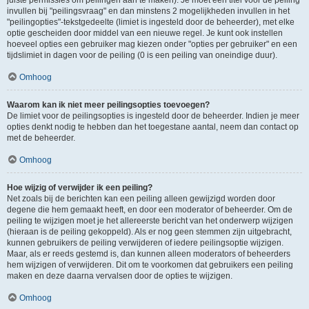
juiste permissies om peilingen aan te maken). Je moet een titel voor de peiling
invullen bij "peilingsvraag" en dan minstens 2 mogelijkheden invullen in het
"peilingopties"-tekstgedeelte (limiet is ingesteld door de beheerder), met elke
optie gescheiden door middel van een nieuwe regel. Je kunt ook instellen
hoeveel opties een gebruiker mag kiezen onder "opties per gebruiker" en een
tijdslimiet in dagen voor de peiling (0 is een peiling van oneindige duur).
Omhoog
Waarom kan ik niet meer peilingsopties toevoegen?
De limiet voor de peilingsopties is ingesteld door de beheerder. Indien je meer
opties denkt nodig te hebben dan het toegestane aantal, neem dan contact op
met de beheerder.
Omhoog
Hoe wijzig of verwijder ik een peiling?
Net zoals bij de berichten kan een peiling alleen gewijzigd worden door
degene die hem gemaakt heeft, en door een moderator of beheerder. Om de
peiling te wijzigen moet je het allereerste bericht van het onderwerp wijzigen
(hieraan is de peiling gekoppeld). Als er nog geen stemmen zijn uitgebracht,
kunnen gebruikers de peiling verwijderen of iedere peilingsoptie wijzigen.
Maar, als er reeds gestemd is, dan kunnen alleen moderators of beheerders
hem wijzigen of verwijderen. Dit om te voorkomen dat gebruikers een peiling
maken en deze daarna vervalsen door de opties te wijzigen.
Omhoog