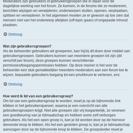
Moderators zijn gebruikers of gebruikersgroepen die in staan voor de
dagelijkse werking van het forum. Ze kunnen, in de forums die ze modereren,
berichten wijzigen en verwijderen; onderwerpen sluiten, openen, verplaatsen,
splitsen en verwijderen. In het algemeen moeten ze er gewoon op toe zien dat
mensen niet van het onderwerp afwijken (
off-topic
gaan) of ongepaste inhoud
plaatsen.
Omhoog
Wat zijn gebruikersgroepen?
Als de beheerder gebruikers wil groeperen, kan hij/zij dit doen door middel van
gebruikersgroepen. Gebruikers kunnen van meerdere groepen lid zijn (dit
verschilt per forum), deze groepen kunnen verschillende
permissies/toegangspermissies hebben. Op deze manier is het voor de
beheerder een stuk gemakkelijker meerdere moderators aan een forum toe te
wijzen, bepaalde gebruikers toegang tot een privéforum te verlenen, enz.
Omhoog
Hoe word ik lid van een gebruikersgroep?
Om lid van een gebruikersgroep te worden, moet je op de bijhorende link
klikken in het gebruikerspaneel, waarna je een overzicht van alle
gebruikersgroepen krijgt. Niet alle groepen zijn vrij toegankelijk, ze vereisen
een goedkeuring van je lidmaatschap en hebben soms zelf verborgen
gebruikers. Als het een open groep is, kan je lid worden door op de hiervoor
dienende knop te klikken. Als het een gesloten groep is, kan je je lidmaatschap
aanvragen door op de bijhorende knop te klikken. De groepsleider moet je