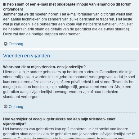
Ik heb spam of een e-mail met ongepaste inhoud van iemand op dit forum
ontvangen!
Jammer dat we dit moeten horen. Het e-mailformulier van dit forum werkt met
een aantal technieken om zenders van zulke berichten te traceren. Het beste
wat je kan doen is de beheerder een kopie van het bericht e-mailen, inclusief
de headers (hierin staan de details van de gebruiker die de e-mail stuurde).
Deze zal dan de nodige stappen ondernemen.
Omhoog
Vrienden en vijanden
Waarvoor dient mijn vrienden- en vijandenlijst?
Hiermee kun je andere gebruikers op het forum sorteren. Gebruikers die in je
vriendenlijst staan worden in het gebruikerspaneel weergegeven zodat je snel
kunt controleren of ze online zijn, of een privébericht kunt sturen. Tevens is het
mogelijk dat hun berichten, in je huidige stijl, gemarkeerd worden. Als je een
gebruiker aan je vijandenlijst toevoegt, worden zijn of haar berichten
standaard verborgen.
Omhoog
Hoe verwijder of voeg ik gebruikers toe aan mijn vrienden- en/of
vijandenlijst?
Het toevoegen van gebruikers kan op 2 manieren. In het profiel van iedere
gebruiker staat een link om de gebruiker aan je vrienden- of vijandenlijst toe te