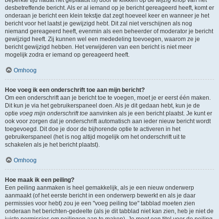
beperkte tijd nadat het geplaatst is) door te klikken op de
wijzig
knop van het
desbetreffende bericht. Als er al iemand op je bericht gereageerd heeft, komt er
onderaan je bericht een klein tekstje dat zegt hoeveel keer en wanneer je het
bericht voor het laatst je gewijzigd hebt. Dit zal niet verschijnen als nog
niemand gereageerd heeft, evenmin als een beheerder of moderator je bericht
gewijzigd heeft. Zij kunnen wel een mededeling toevoegen, waarom ze je
bericht gewijzigd hebben. Het verwijderen van een bericht is niet meer
mogelijk zodra er iemand op gereageerd heeft.
Omhoog
Hoe voeg ik een onderschrift toe aan mijn bericht?
Om een onderschrift aan je bericht toe te voegen, moet je er eerst één maken.
Dit kun je via het gebruikerspaneel doen. Als je dit gedaan hebt, kun je de
optie
voeg mijn onderschrift toe
aanvinken als je een bericht plaatst. Je kunt er
ook voor zorgen dat je onderschrift automatisch aan ieder nieuw bericht wordt
toegevoegd. Dit doe je door de bijhorende optie te activeren in het
gebruikerspaneel (het is nog altijd mogelijk om het onderschrift uit te
schakelen als je het bericht plaatst).
Omhoog
Hoe maak ik een peiling?
Een peiling aanmaken is heel gemakkelijk, als je een nieuw onderwerp
aanmaakt (of het eerste bericht in een onderwerp bewerkt en als je daar
permissies voor hebt) zou je een "voeg peiling toe" tabblad moeten zien
onderaan het berichten-gedeelte (als je dit tabblad niet kan zien, heb je niet de