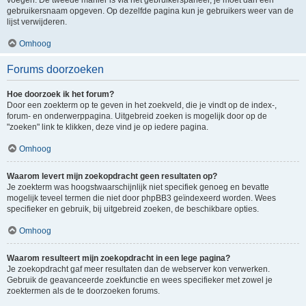
voegen. De tweede manier is via het gebruikerspaneel, je moet dan een
gebruikersnaam opgeven. Op dezelfde pagina kun je gebruikers weer van de
lijst verwijderen.
Omhoog
Forums doorzoeken
Hoe doorzoek ik het forum?
Door een zoekterm op te geven in het zoekveld, die je vindt op de index-,
forum- en onderwerppagina. Uitgebreid zoeken is mogelijk door op de
"zoeken" link te klikken, deze vind je op iedere pagina.
Omhoog
Waarom levert mijn zoekopdracht geen resultaten op?
Je zoekterm was hoogstwaarschijnlijk niet specifiek genoeg en bevatte
mogelijk teveel termen die niet door phpBB3 geïndexeerd worden. Wees
specifieker en gebruik, bij uitgebreid zoeken, de beschikbare opties.
Omhoog
Waarom resulteert mijn zoekopdracht in een lege pagina?
Je zoekopdracht gaf meer resultaten dan de webserver kon verwerken.
Gebruik de geavanceerde zoekfunctie en wees specifieker met zowel je
zoektermen als de te doorzoeken forums.