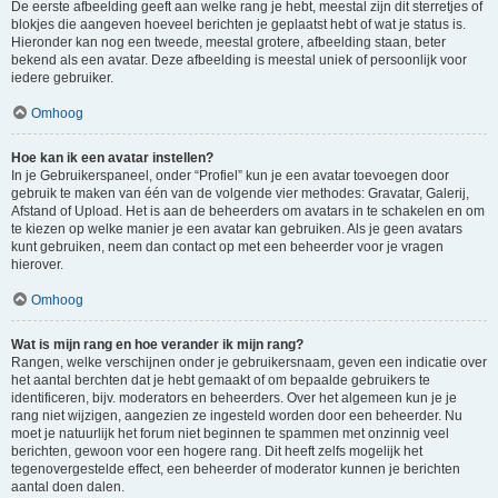
De eerste afbeelding geeft aan welke rang je hebt, meestal zijn dit sterretjes of
blokjes die aangeven hoeveel berichten je geplaatst hebt of wat je status is.
Hieronder kan nog een tweede, meestal grotere, afbeelding staan, beter
bekend als een avatar. Deze afbeelding is meestal uniek of persoonlijk voor
iedere gebruiker.
Omhoog
Hoe kan ik een avatar instellen?
In je Gebruikerspaneel, onder “Profiel” kun je een avatar toevoegen door
gebruik te maken van één van de volgende vier methodes: Gravatar, Galerij,
Afstand of Upload. Het is aan de beheerders om avatars in te schakelen en om
te kiezen op welke manier je een avatar kan gebruiken. Als je geen avatars
kunt gebruiken, neem dan contact op met een beheerder voor je vragen
hierover.
Omhoog
Wat is mijn rang en hoe verander ik mijn rang?
Rangen, welke verschijnen onder je gebruikersnaam, geven een indicatie over
het aantal berchten dat je hebt gemaakt of om bepaalde gebruikers te
identificeren, bijv. moderators en beheerders. Over het algemeen kun je je
rang niet wijzigen, aangezien ze ingesteld worden door een beheerder. Nu
moet je natuurlijk het forum niet beginnen te spammen met onzinnig veel
berichten, gewoon voor een hogere rang. Dit heeft zelfs mogelijk het
tegenovergestelde effect, een beheerder of moderator kunnen je berichten
aantal doen dalen.