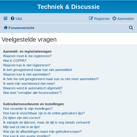
Techniek & Discussie
V&A
Registreer
Aanmelden
Z
Forumoverzicht
o
Veelgestelde vragen
e
k
Aanmeld- en registratievragen
Waarom moet ik me registreren?
Wat is COPPA?
Waarom kan ik niet registreren?
Ik ben geregistreerd maar kan niet aanmelden!
Waarom kan ik niet aanmelden?
Ik heb me ooit geregistreerd maar kan nu niet meer aanmelden!?
Ik weet mijn wachtwoord niet meer!
Waarom word ik automatisch afgemeld?
Wat doet "verwijder alle forumcookies"?
Gebruikersvoorkeuren en instellingen
Hoe verander ik mijn instellingen?
Hoe kan ik onzichtbaar zijn in de online gebruikers lijst?
De tijden zijn niet correct!
Ik wijzigde de tijdzone, maar de tijd is nog steeds verkeerd!
Mijn taal zit niet in de lijst!
Wat zijn de afbeeldingen naast mijn gebruikersnaam?
Hoe kan ik een avatar instellen?