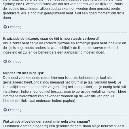
Sydney, enz.). Wees er bewust van dat het veranderen van de tijdzone, zoals
de meeste instellingen, alleen gedaan kunnen worden door geregistreerde
gebruikers. Als je nog niet geregistreerd bent is dit een goed moment om dit te
doen.
Omhoog
Ik wijzigde de tijdzone, maar de tijd is nog steeds verkeerd!
Als je zeker bent dat je de correcte tijdzone en zomertijd goed hebt ingevuld en
de tijd is nog steeds anders, is waarschijnlijk de tijd op de server verkeerd
ingesteld en zullen de beheerders een aanpassing moeten doen.
Omhoog
Mijn taal zit niet in de lijst!
De meest voorkomende reden hiervoor is dat de beheerder je taal niet
geïnstalleerd heeft, of dat nog niemand het forum in je taal vertaald heeft. Je
kunt altijd aan de beheerder vragen of hij het talenpakket, dat je nodig hebt, wil
installeren. Indien het nog niet bestaat, mag je gerust de vertaling maken. Meer
informatie hieromtrent kan gevonden worden op de website van phpBB
Limited (de link staat onderaan iedere pagina).
Omhoog
Wat zijn de afbeeldingen naast mijn gebruikersnaam?
Er kunnen 2 afbeeldingen bij een gebruikersnaam staan als je berichten leest.