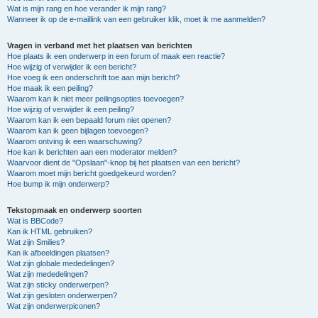
Wat is mijn rang en hoe verander ik mijn rang?
Wanneer ik op de e-maillink van een gebruiker klik, moet ik me aanmelden?
Vragen in verband met het plaatsen van berichten
Hoe plaats ik een onderwerp in een forum of maak een reactie?
Hoe wijzig of verwijder ik een bericht?
Hoe voeg ik een onderschrift toe aan mijn bericht?
Hoe maak ik een peiling?
Waarom kan ik niet meer peilingsopties toevoegen?
Hoe wijzig of verwijder ik een peiling?
Waarom kan ik een bepaald forum niet openen?
Waarom kan ik geen bijlagen toevoegen?
Waarom ontving ik een waarschuwing?
Hoe kan ik berichten aan een moderator melden?
Waarvoor dient de "Opslaan"-knop bij het plaatsen van een bericht?
Waarom moet mijn bericht goedgekeurd worden?
Hoe bump ik mijn onderwerp?
Tekstopmaak en onderwerp soorten
Wat is BBCode?
Kan ik HTML gebruiken?
Wat zijn Smilies?
Kan ik afbeeldingen plaatsen?
Wat zijn globale mededelingen?
Wat zijn mededelingen?
Wat zijn sticky onderwerpen?
Wat zijn gesloten onderwerpen?
Wat zijn onderwerpiconen?