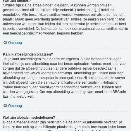
Wat zijn Smilies?
Smilies zijn kleine afbeeldingen die gebruikt kunnen worden om een
gevoelstoestand uit te drukken, bijvoorbeeld :) betekent blij, :( betekent
ongelukkig. Alle beschikbare smilies worden weergegeven als je een bericht
plaatst. Maak geen overdadig gebruik van smilies, ze maken een bericht snel
onleesbaar wat er toe kan leiden dat een moderator je bericht aanpast of heel
je bericht verwijdert. De beheerder kan ook een maximaal aantal smilies, dat in
een bericht gebruikt mag worden, bepaald hebben.
Omhoog
Kan ik afbeeldingen plaatsen?
Ja, je kunt afbeeldingen in je bericht weergeven. Als de beheerder bijlagen
toelaat kun je een afbeelding naar het forum uploaden. Anders moet je er voor
zorgen dat de afbeelding op een andere publieke server beschikbaar is,
bijvoorbeeld http://www.voorbeeld.com/mijn_afbeelding.gif. Linken naar een
afbeelding op je eigen computer is onmogelijk (tenzij het een publieke server
is). Ook afbeeldingen die een authentificatie vereisen zoals in: Hotmail of
Yahoo mailboxen, een wachtwoord beschermde website, enz. kunnen niet
worden weergegeven. Om een afbeelding weer te geven, moet je de BBCode
tag [img] gebruiken.
Omhoog
Wat zijn globale mededelingen?
Globale mededelingen zijn berichten die belangrijke informatie bevatten, je
komt ze dan ook op verschillende plaatsen tegen zoals bovenaan ieder forum