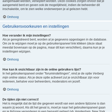
aangemaakt werden, verwijdert worden. Deze cookies zorgen ervoor dat je
aangemeld bent en geven ook de mogelijkheid, indien de beheerder dit
inschakelde, om te zien welke onderwerpen je al gelezen hebt.
Omhoog
Gebruikersvoorkeuren en instellingen
Hoe verander ik mijn instellingen?
Als je geregistreerd bent, worden al je gegevens opgeslagen in de database.
Om ze te wijzigen moet je op de
gebruikerspaneel
link klikken (deze staat
meestal bovenaan op de pagina, maar dit kan verschillen), daarna kun je je
instellingen wijzigen.
Omhoog
Hoe kan ik onzichtbaar zijn in de online gebruikers lijst?
In het gebruikerspaneel onder "foruminstellingen", vind je de optie
Verberg
mijn online status
. Als je deze optie activeert zul je onzichtbaar zijn voor
iedereen, behalve voor beheerders, moderators en jezelf.
Omhoog
De tijden zijn niet correct!
Het is mogelijk dat de tijd die gegeven wordt van een andere tijdzone is dan
waarin jij woont. Als dit het geval is, moet je naar het gebruikerspaneel gaan
en je tijdzone veranderen in een bepaald gebied (vb: Amsterdam, New York,