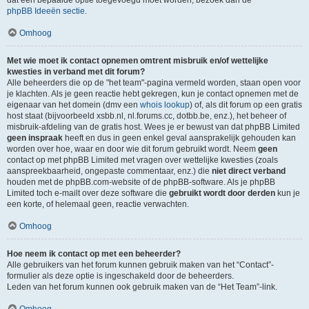
dat een bepaalde optie toegevoegd moet worden, bezoek dan de
phpBB Ideeën sectie
.
Omhoog
Met wie moet ik contact opnemen omtrent misbruik en/of wettelijke
kwesties in verband met dit forum?
Alle beheerders die op de "het team"-pagina vermeld worden, staan open voor
je klachten. Als je geen reactie hebt gekregen, kun je contact opnemen met de
eigenaar van het domein (dmv een
whois lookup
) of, als dit forum op een gratis
host staat (bijvoorbeeld xsbb.nl, nl.forums.cc, dotbb.be, enz.), het beheer of
misbruik-afdeling van de gratis host. Wees je er bewust van dat phpBB Limited
geen inspraak
heeft en dus in geen enkel geval aansprakelijk gehouden kan
worden over hoe, waar en door wie dit forum gebruikt wordt. Neem
geen
contact op met phpBB Limited met vragen over wettelijke kwesties (zoals
aanspreekbaarheid, ongepaste commentaar, enz.) die
niet direct verband
houden met de phpBB.com-website of de phpBB-software. Als je phpBB
Limited toch e-mailt over deze software die
gebruikt wordt door derden
kun je
een korte, of helemaal geen, reactie verwachten.
Omhoog
Hoe neem ik contact op met een beheerder?
Alle gebruikers van het forum kunnen gebruik maken van het “Contact”-
formulier als deze optie is ingeschakeld door de beheerders.
Leden van het forum kunnen ook gebruik maken van de “Het Team”-link.