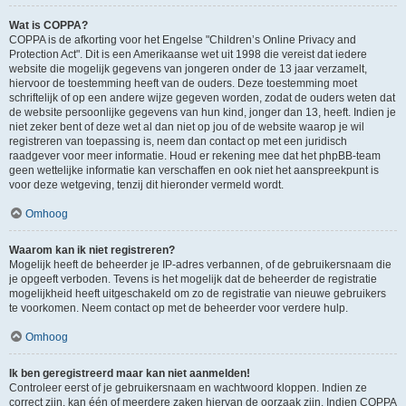
Wat is COPPA?
COPPA is de afkorting voor het Engelse "Children’s Online Privacy and
Protection Act". Dit is een Amerikaanse wet uit 1998 die vereist dat iedere
website die mogelijk gegevens van jongeren onder de 13 jaar verzamelt,
hiervoor de toestemming heeft van de ouders. Deze toestemming moet
schriftelijk of op een andere wijze gegeven worden, zodat de ouders weten dat
de website persoonlijke gegevens van hun kind, jonger dan 13, heeft. Indien je
niet zeker bent of deze wet al dan niet op jou of de website waarop je wil
registreren van toepassing is, neem dan contact op met een juridisch
raadgever voor meer informatie. Houd er rekening mee dat het phpBB-team
geen wettelijke informatie kan verschaffen en ook niet het aanspreekpunt is
voor deze wetgeving, tenzij dit hieronder vermeld wordt.
Omhoog
Waarom kan ik niet registreren?
Mogelijk heeft de beheerder je IP-adres verbannen, of de gebruikersnaam die
je opgeeft verboden. Tevens is het mogelijk dat de beheerder de registratie
mogelijkheid heeft uitgeschakeld om zo de registratie van nieuwe gebruikers
te voorkomen. Neem contact op met de beheerder voor verdere hulp.
Omhoog
Ik ben geregistreerd maar kan niet aanmelden!
Controleer eerst of je gebruikersnaam en wachtwoord kloppen. Indien ze
correct zijn, kan één of meerdere zaken hiervan de oorzaak zijn. Indien COPPA