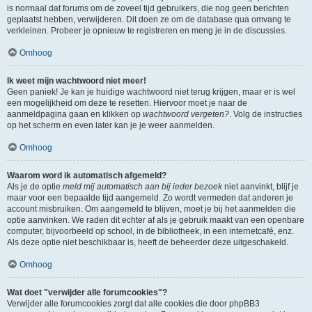
is normaal dat forums om de zoveel tijd gebruikers, die nog geen berichten
geplaatst hebben, verwijderen. Dit doen ze om de database qua omvang te
verkleinen. Probeer je opnieuw te registreren en meng je in de discussies.
Omhoog
Ik weet mijn wachtwoord niet meer!
Geen paniek! Je kan je huidige wachtwoord niet terug krijgen, maar er is wel
een mogelijkheid om deze te resetten. Hiervoor moet je naar de
aanmeldpagina gaan en klikken op
wachtwoord vergeten?
. Volg de instructies
op het scherm en even later kan je je weer aanmelden.
Omhoog
Waarom word ik automatisch afgemeld?
Als je de optie
meld mij automatisch aan bij ieder bezoek
niet aanvinkt, blijf je
maar voor een bepaalde tijd aangemeld. Zo wordt vermeden dat anderen je
account misbruiken. Om aangemeld te blijven, moet je bij het aanmelden die
optie aanvinken. We raden dit echter af als je gebruik maakt van een openbare
computer, bijvoorbeeld op school, in de bibliotheek, in een internetcafé, enz.
Als deze optie niet beschikbaar is, heeft de beheerder deze uitgeschakeld.
Omhoog
Wat doet "verwijder alle forumcookies"?
Verwijder alle forumcookies zorgt dat alle cookies die door phpBB3