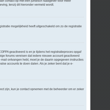
m dan contact op met een juridisch raadgever voor meer
ving, tenzij dit hieronder vermeld wordt.
stratie mogelijkheid heeft uitgeschakeld om zo de registratie
OPPA geactiveerd is en je tijdens het registratieproces opgaf
ommige forums vereisen dat iedere nieuwe account geactiveerd
 e-mail ontvangen hebt, moet je de daarin opgegeven instructies
lse accounts te doen dalen. Als je zeker bent dat je e-
rect zijn, kun je contact opnemen met de beheerder om er zeker