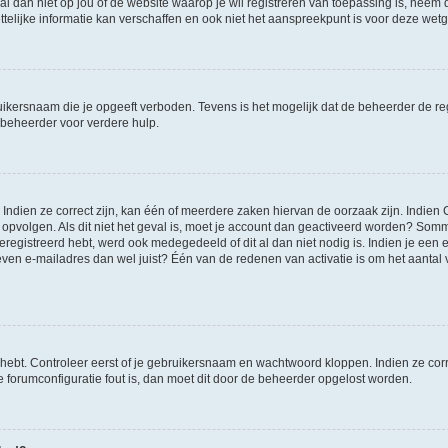
et al dan niet op jou of de website waarop je wil registreren van toepassing is, nee
lijke informatie kan verschaffen en ook niet het aanspreekpunt is voor deze wetge
ikersnaam die je opgeeft verboden. Tevens is het mogelijk dat de beheerder de regi
beheerder voor verdere hulp.
ndien ze correct zijn, kan één of meerdere zaken hiervan de oorzaak zijn. Indien C
es opvolgen. Als dit niet het geval is, moet je account dan geactiveerd worden? S
geregistreerd hebt, werd ook medegedeeld of dit al dan niet nodig is. Indien je een
ven e-mailadres dan wel juist? Één van de redenen van activatie is om het aantal va
 hebt. Controleer eerst of je gebruikersnaam en wachtwoord kloppen. Indien ze cor
 de forumconfiguratie fout is, dan moet dit door de beheerder opgelost worden.