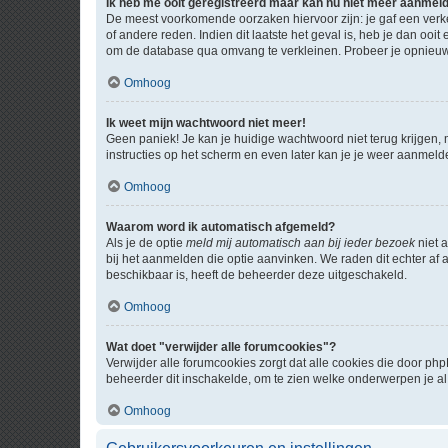
Ik heb me ooit geregistreerd maar kan nu niet meer aanmel
De meest voorkomende oorzaken hiervoor zijn: je gaf een verk
of andere reden. Indien dit laatste het geval is, heb je dan oo
om de database qua omvang te verkleinen. Probeer je opnieuw t
Omhoog
Ik weet mijn wachtwoord niet meer!
Geen paniek! Je kan je huidige wachtwoord niet terug krijgen,
instructies op het scherm en even later kan je je weer aanmeld
Omhoog
Waarom word ik automatisch afgemeld?
Als je de optie
meld mij automatisch aan bij ieder bezoek
niet 
bij het aanmelden die optie aanvinken. We raden dit echter af a
beschikbaar is, heeft de beheerder deze uitgeschakeld.
Omhoog
Wat doet "verwijder alle forumcookies"?
Verwijder alle forumcookies zorgt dat alle cookies die door 
beheerder dit inschakelde, om te zien welke onderwerpen je al
Omhoog