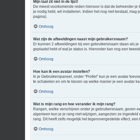
Mijn taal zit niet in de lijst!
De meest voorkomende reden hiervoor is dat de beheerder je taal 
je nodig hebt, wil installeren. Indien het nog niet bestaat, m
pagina).
Omhoog
Wat zijn de afbeeldingen naast mijn gebruikersnaam?
Er kunnen 2 afbeeldingen bij een gebruikersnaam staan als je be
geplaatst hebt of wat je status is. Hieronder kan nog een tweed
Omhoog
Hoe kan ik een avatar instellen?
In je Gebruikerspaneel, onder “Profiel” kun je een avatar toev
te schakelen en om te kiezen op welke manier je een avatar ka
Omhoog
Wat is mijn rang en hoe verander ik mijn rang?
Rangen, welke verschijnen onder je gebruikersnaam, geven een 
algemeen kun je je rang niet wijzigen, aangezien ze ingestel
rang. Dit heeft zelfs mogelijk het tegenovergestelde effect, e
Omhoog