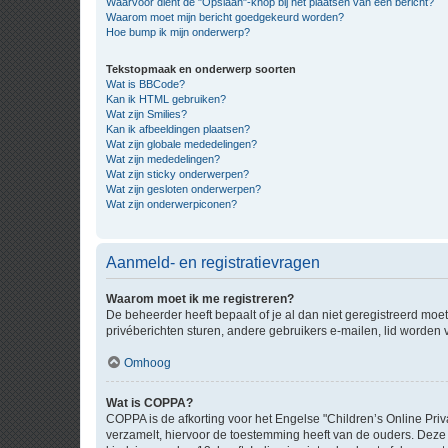
Waarvoor dient de "Opslaan"-knop bij het plaatsen van een bericht?
Waarom moet mijn bericht goedgekeurd worden?
Hoe bump ik mijn onderwerp?
Tekstopmaak en onderwerp soorten
Wat is BBCode?
Kan ik HTML gebruiken?
Wat zijn Smilies?
Kan ik afbeeldingen plaatsen?
Wat zijn globale mededelingen?
Wat zijn mededelingen?
Wat zijn sticky onderwerpen?
Wat zijn gesloten onderwerpen?
Wat zijn onderwerpiconen?
Aanmeld- en registratievragen
Waarom moet ik me registreren?
De beheerder heeft bepaalt of je al dan niet geregistreerd moet
privéberichten sturen, andere gebruikers e-mailen, lid worden
Omhoog
Wat is COPPA?
COPPA is de afkorting voor het Engelse "Children’s Online Priv
verzamelt, hiervoor de toestemming heeft van de ouders. Deze