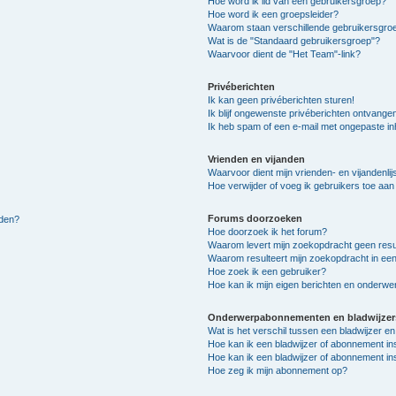
Hoe word ik lid van een gebruikersgroep?
Hoe word ik een groepsleider?
Waarom staan verschillende gebruikersgroe
Wat is de "Standaard gebruikersgroep"?
Waarvoor dient de "Het Team"-link?
Privéberichten
Ik kan geen privéberichten sturen!
Ik blijf ongewenste privéberichten ontvange
Ik heb spam of een e-mail met ongepaste i
Vrienden en vijanden
Waarvoor dient mijn vrienden- en vijandenlij
Hoe verwijder of voeg ik gebruikers toe aan m
Forums doorzoeken
lden?
Hoe doorzoek ik het forum?
Waarom levert mijn zoekopdracht geen resu
Waarom resulteert mijn zoekopdracht in een
Hoe zoek ik een gebruiker?
Hoe kan ik mijn eigen berichten en onderw
Onderwerpabonnementen en bladwijzer
Wat is het verschil tussen een bladwijzer 
Hoe kan ik een bladwijzer of abonnement in
Hoe kan ik een bladwijzer of abonnement ins
Hoe zeg ik mijn abonnement op?