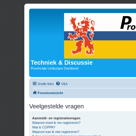
Techniek & Discussie
Provinciale Limburgse Dambond
Snelle links
V&A
Forumoverzicht
Veelgestelde vragen
Aanmeld- en registratievragen
Waarom moet ik me registreren?
Wat is COPPA?
Waarom kan ik niet registreren?