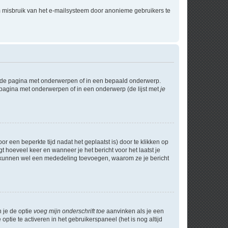
m misbruik van het e-mailsysteem door anonieme gebruikers te
l de pagina met onderwerpen of in een bepaald onderwerp.
 pagina met onderwerpen of in een onderwerp (de lijst met
je
r een beperkte tijd nadat het geplaatst is) door te klikken op
gt hoeveel keer en wanneer je het bericht voor het laatst je
Zij kunnen wel een mededeling toevoegen, waarom ze je bericht
n je de optie
voeg mijn onderschrift toe
aanvinken als je een
optie te activeren in het gebruikerspaneel (het is nog altijd