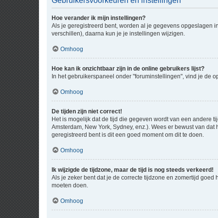
Gebruikersvoorkeuren en instellingen
Hoe verander ik mijn instellingen?
Als je geregistreerd bent, worden al je gegevens opgeslagen i
verschillen), daarna kun je je instellingen wijzigen.
Omhoog
Hoe kan ik onzichtbaar zijn in de online gebruikers lijst?
In het gebruikerspaneel onder "foruminstellingen", vind je de o
Omhoog
De tijden zijn niet correct!
Het is mogelijk dat de tijd die gegeven wordt van een andere ti
Amsterdam, New York, Sydney, enz.). Wees er bewust van dat he
geregistreerd bent is dit een goed moment om dit te doen.
Omhoog
Ik wijzigde de tijdzone, maar de tijd is nog steeds verkeerd!
Als je zeker bent dat je de correcte tijdzone en zomertijd goed
moeten doen.
Omhoog