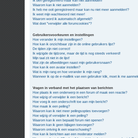
Ik ben geregistreerd maar kan niet aanmelden!
Waarom kan ik niet aanmelden?
Ik heb me ooit geregistreerd maar kan nu niet meer aanmelden!?
Ik weet mijn wachtwoord niet meer!
Waarom word ik automatisch afgemeld?
Wat doet "verwijder alle forumcookies"?
Gebruikersvoorkeuren en instellingen
Hoe verander ik mijn instellingen?
Hoe kan ik onzichtbaar zijn in de online gebruikers lijst?
De tijden zijn niet correct!
Ik wijzigde de tijdzone, maar de tijd is nog steeds verkeerd!
Mijn taal zit niet in de lijst!
Wat zijn de afbeeldingen naast mijn gebruikersnaam?
Hoe kan ik een avatar instellen?
Wat is mijn rang en hoe verander ik mijn rang?
Wanneer ik op de e-maillink van een gebruiker klik, moet ik me aanme
Vragen in verband met het plaatsen van berichten
Hoe plaats ik een onderwerp in een forum of maak een reactie?
Hoe wijzig of verwijder ik een bericht?
Hoe voeg ik een onderschrift toe aan mijn bericht?
Hoe maak ik een peiling?
Waarom kan ik niet meer peilingsopties toevoegen?
Hoe wijzig of verwijder ik een peiling?
Waarom kan ik een bepaald forum niet openen?
Waarom kan ik geen bijlagen toevoegen?
Waarom ontving ik een waarschuwing?
Hoe kan ik berichten aan een moderator melden?