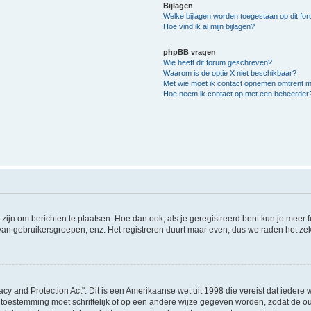
Bijlagen
Welke bijlagen worden toegestaan op dit fo
Hoe vind ik al mijn bijlagen?
phpBB vragen
Wie heeft dit forum geschreven?
Waarom is de optie X niet beschikbaar?
Met wie moet ik contact opnemen omtrent mis
Hoe neem ik contact op met een beheerder
 zijn om berichten te plaatsen. Hoe dan ook, als je geregistreerd bent kun je meer
 van gebruikersgroepen, enz. Het registreren duurt maar even, dus we raden het ze
acy and Protection Act". Dit is een Amerikaanse wet uit 1998 die vereist dat ieder
 toestemming moet schriftelijk of op een andere wijze gegeven worden, zodat de 