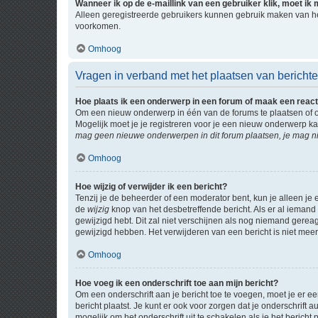
Wanneer ik op de e-maillink van een gebruiker klik, moet i
Alleen geregistreerde gebruikers kunnen gebruik maken van he
voorkomen.
Omhoog
Vragen in verband met het plaatsen van bericht
Hoe plaats ik een onderwerp in een forum of maak een react
Om een nieuw onderwerp in één van de forums te plaatsen of 
Mogelijk moet je je registreren voor je een nieuw onderwerp k
mag geen nieuwe onderwerpen in dit forum plaatsen, je mag ni
Omhoog
Hoe wijzig of verwijder ik een bericht?
Tenzij je de beheerder of een moderator bent, kun je alleen je 
de
wijzig
knop van het desbetreffende bericht. Als er al iemand o
gewijzigd hebt. Dit zal niet verschijnen als nog niemand gere
gewijzigd hebben. Het verwijderen van een bericht is niet mee
Omhoog
Hoe voeg ik een onderschrift toe aan mijn bericht?
Om een onderschrift aan je bericht toe te voegen, moet je er ee
bericht plaatst. Je kunt er ook voor zorgen dat je onderschrift 
mogelijk om het onderschrift uit te schakelen als je het bericht p