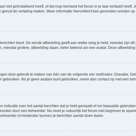
niet geïnstalleerd heeft, of dat nog niemand het forum in je taal vertaald heeft. Je
ag je gerust de vertaling maken. Meer informatie hieromtrent kan gevonden worden o
richten leest. De eerste afbeelding geeft aan welke rang je hebt, meestal zijn dit 
e, meestal grotere, afbeelding staan, beter bekend als een avatar. Deze afbeelding 
oegen door gebruik te maken van één van de volgende vier methodes: Gravatar, Gale
n gebruiken. Als je geen avatars kunt gebruiken, neem dan contact op met een beh
indicatie over het aantal berchten dat je hebt gemaakt of om bepaalde gebruikers 
d worden door een beheerder. Nu moet je natuurlijk het forum niet beginnen te sp
en beheerder of moderator kunnen je berichten aantal doen dalen.