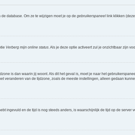
n de database. Om ze te wijzigen moet je op de
gebruikerspaneel
link klikken (dez
ptie
Verberg mijn online status
. Als je deze optie activeert zul je onzichtbaar zijn 
jdzone is dan waarin jij woont. Als dit het geval is, moet je naar het gebruikerspan
t veranderen van de tijdzone, zoals de meeste instellingen, alleen gedaan kunnen
 hebt ingevuld en de tijd is nog steeds anders, is waarschijnlijk de tijd op de serv