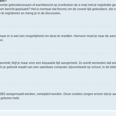
den!?
eerde gebruikersnaam of wachtwoord op (controleer de e-mail met je registratie g
it een bericht geplaatst? Het is normaal dat forums om de zoveel tijd gebruikers, di
e registreren en meng je in de discussies.
 maar er is wel een mogelijkheid om deze te resetten. Hiervoor moet je naar de a
en.
aanvinkt, blijf je maar voor een bepaalde tijd aangemeld. Zo wordt vermeden dat a
ls je gebruik maakt van een openbare computer, bijvoorbeeld op school, in de biblio
phpBB3 aangemaakt werden, verwijdert worden. Deze cookies zorgen ervoor dat je a
 gelezen hebt.