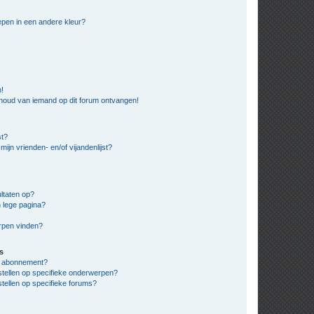
pen in een andere kleur?
n!
nhoud van iemand op dit forum ontvangen!
st?
ijn vrienden- en/of vijandenlijst?
ltaten op?
 lege pagina?
erpen vinden?
s
en abonnement?
stellen op specifieke onderwerpen?
tellen op specifieke forums?