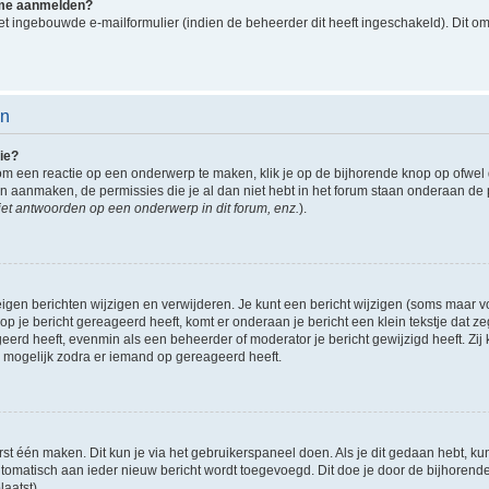
k me aanmelden?
t ingebouwde e-mailformulier (indien de beheerder dit heeft ingeschakeld). Dit o
en
ie?
om een reactie op een onderwerp te maken, klik je op de bijhorende knop op ofwe
an aanmaken, de permissies die je al dan niet hebt in het forum staan onderaan de
et antwoorden op een onderwerp in dit forum, enz.
).
eigen berichten wijzigen en verwijderen. Je kunt een bericht wijzigen (soms maar voo
p je bericht gereageerd heeft, komt er onderaan je bericht een klein tekstje dat ze
ageerd heeft, evenmin als een beheerder of moderator je bericht gewijzigd heeft. 
r mogelijk zodra er iemand op gereageerd heeft.
rst één maken. Dit kun je via het gebruikerspaneel doen. Als je dit gedaan hebt, ku
automatisch aan ieder nieuw bericht wordt toegevoegd. Dit doe je door de bijhorende 
laatst).