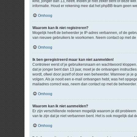
kind, jonger dan 13, heeft. Indien je niet zeker bent of deze w
informatie. Houd er rekening mee dat het phpBB-team geen wette
Omhoog
Waarom kan ik niet registreren?
Mogelijk heeft de beheerder je IP-adres verbannen, of de gebru
van nieuwe gebruikers te voorkomen. Neem contact op met de 
Omhoog
Ik ben geregistreerd maar kan niet aanmelden!
Controleer eerst of je gebruikersnaam en wachtwoord kloppen. I
dat je jonger bent dan 13 jaar, moet je de ontvangen instructi
wordt, ofwel door jezelf of door een beheerder. Wanneer je je 
volgen. Als je nooit een e-mail ontvangen hebt, was het opgege
mailadres correct was, neem dan contact op met de beheerder.
Omhoog
Waarom kan ik niet aanmelden?
Er zijn verschillende redenen mogelijk waarom je dit probleem
van te zijn dat je niet verbannen bent. Het is ook mogelijk dat
Omhoog