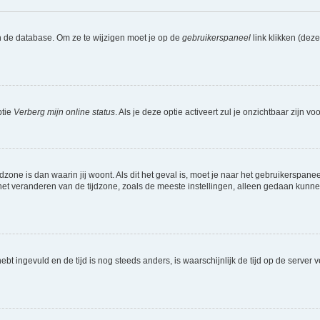
n de database. Om ze te wijzigen moet je op de
gebruikerspaneel
link klikken (dez
ptie
Verberg mijn online status
. Als je deze optie activeert zul je onzichtbaar zijn 
jdzone is dan waarin jij woont. Als dit het geval is, moet je naar het gebruikerspan
t veranderen van de tijdzone, zoals de meeste instellingen, alleen gedaan kunnen
 hebt ingevuld en de tijd is nog steeds anders, is waarschijnlijk de tijd op de serv