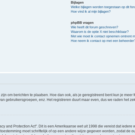
Bijlagen
Welke bijlagen worden toegestaan op dit fo
Hoe vind ik al mijn bijlagen?
phpBB vragen
Wie heeft dit forum geschreven?
Waarom is de optie X niet beschikbaar?
Met wie moet ik contact opnemen omtrent mis
Hoe neem ik contact op met een beheerder
 zijn om berichten te plaatsen. Hoe dan ook, als je geregistreerd bent kun je meer
 van gebruikersgroepen, enz. Het registreren duurt maar even, dus we raden het ze
acy and Protection Act". Dit is een Amerikaanse wet uit 1998 die vereist dat ieder
 toestemming moet schriftelijk of op een andere wijze gegeven worden, zodat de 