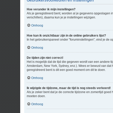
Gebruikersvoorkeuren en instellingen
Hoe verander ik mijn instellingen?
Als je geregistreerd bent, worden al je gegevens opgeslagen i
verschillen), daarna kun je je instellingen wijzigen.
Omhoog
Hoe kan ik onzichtbaar zijn in de online gebruikers lijst?
In het gebruikerspaneel onder "foruminstellingen", vind je de o
Omhoog
De tijden zijn niet correct!
Het is mogelijk dat de tijd die gegeven wordt van een andere ti
Amsterdam, New York, Sydney, enz.). Wees er bewust van dat he
geregistreerd bent is dit een goed moment om dit te doen.
Omhoog
Ik wijzigde de tijdzone, maar de tijd is nog steeds verkeerd!
Als je zeker bent dat je de correcte tijdzone en zomertijd goed
moeten doen.
Omhoog