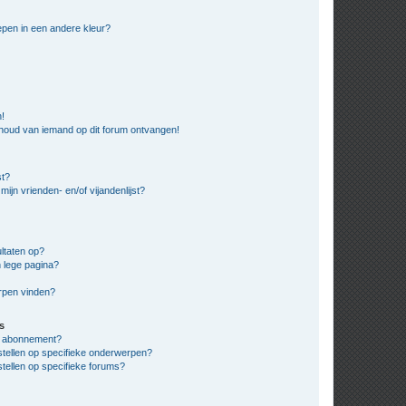
pen in een andere kleur?
n!
nhoud van iemand op dit forum ontvangen!
st?
ijn vrienden- en/of vijandenlijst?
ltaten op?
 lege pagina?
erpen vinden?
s
en abonnement?
stellen op specifieke onderwerpen?
tellen op specifieke forums?