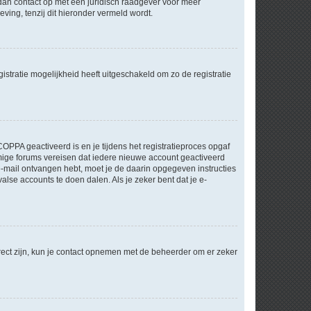
m dan contact op met een juridisch raadgever voor meer
ving, tenzij dit hieronder vermeld wordt.
stratie mogelijkheid heeft uitgeschakeld om zo de registratie
OPPA geactiveerd is en je tijdens het registratieproces opgaf
ommige forums vereisen dat iedere nieuwe account geactiveerd
 e-mail ontvangen hebt, moet je de daarin opgegeven instructies
lse accounts te doen dalen. Als je zeker bent dat je e-
rect zijn, kun je contact opnemen met de beheerder om er zeker