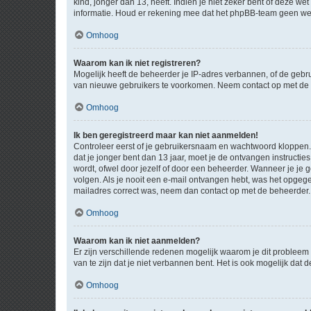
kind, jonger dan 13, heeft. Indien je niet zeker bent of deze w
informatie. Houd er rekening mee dat het phpBB-team geen wette
Omhoog
Waarom kan ik niet registreren?
Mogelijk heeft de beheerder je IP-adres verbannen, of de gebru
van nieuwe gebruikers te voorkomen. Neem contact op met de 
Omhoog
Ik ben geregistreerd maar kan niet aanmelden!
Controleer eerst of je gebruikersnaam en wachtwoord kloppen. I
dat je jonger bent dan 13 jaar, moet je de ontvangen instructi
wordt, ofwel door jezelf of door een beheerder. Wanneer je je 
volgen. Als je nooit een e-mail ontvangen hebt, was het opgege
mailadres correct was, neem dan contact op met de beheerder.
Omhoog
Waarom kan ik niet aanmelden?
Er zijn verschillende redenen mogelijk waarom je dit probleem
van te zijn dat je niet verbannen bent. Het is ook mogelijk dat
Omhoog