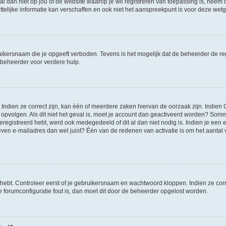
et al dan niet op jou of de website waarop je wil registreren van toepassing is, nee
lijke informatie kan verschaffen en ook niet het aanspreekpunt is voor deze wetge
ikersnaam die je opgeeft verboden. Tevens is het mogelijk dat de beheerder de regi
beheerder voor verdere hulp.
ndien ze correct zijn, kan één of meerdere zaken hiervan de oorzaak zijn. Indien C
es opvolgen. Als dit niet het geval is, moet je account dan geactiveerd worden? S
geregistreerd hebt, werd ook medegedeeld of dit al dan niet nodig is. Indien je een
ven e-mailadres dan wel juist? Één van de redenen van activatie is om het aantal va
 hebt. Controleer eerst of je gebruikersnaam en wachtwoord kloppen. Indien ze cor
 de forumconfiguratie fout is, dan moet dit door de beheerder opgelost worden.