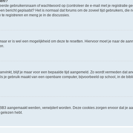
den!?
eerde gebruikersnaam of wachtwoord op (controleer de e-mail met je registratie g
it een bericht geplaatst? Het is normaal dat forums om de zoveel tijd gebruikers, di
e registreren en meng je in de discussies.
 maar er is wel een mogelijkheid om deze te resetten. Hiervoor moet je naar de a
en.
aanvinkt, blijf je maar voor een bepaalde tijd aangemeld. Zo wordt vermeden dat a
ls je gebruik maakt van een openbare computer, bijvoorbeeld op school, in de biblio
phpBB3 aangemaakt werden, verwijdert worden. Deze cookies zorgen ervoor dat je a
 gelezen hebt.