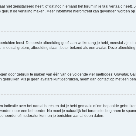
niet geïnstalleerd heeft, of dat nog niemand het forum in je taal vertaald heeft. Je
ag je gerust de vertaling maken. Meer informatie hieromtrent kan gevonden worden o
richten leest. De eerste afbeelding geeft aan welke rang je hebt, meestal zijn dit 
e, meestal grotere, afbeelding staan, beter bekend als een avatar. Deze afbeelding 
oegen door gebruik te maken van één van de volgende vier methodes: Gravatar, Gale
n gebruiken. Als je geen avatars kunt gebruiken, neem dan contact op met een beh
indicatie over het aantal berchten dat je hebt gemaakt of om bepaalde gebruikers 
d worden door een beheerder. Nu moet je natuurlijk het forum niet beginnen te sp
en beheerder of moderator kunnen je berichten aantal doen dalen.