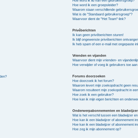
Hoe word ik lid van een gebruikersgroep?
Hoe word ik een groepsleider?
Waarom staan verschillende gebruikersgroe
Wat is de "Standaard gebruikersgroep"?
Waarvoor dient de "Het Team"-link?
Privéberichten
Ik kan geen privéberichten sturen!
Ik blijf ongewenste privéberichten ontvange
Ik heb spam of een e-mail met ongepaste i
Vrienden en vijanden
Waarvoor dient mijn vrienden- en vijandenlij
Hoe verwijder of voeg ik gebruikers toe aan m
Forums doorzoeken
lden?
Hoe doorzoek ik het forum?
Waarom levert mijn zoekopdracht geen resu
Waarom resulteert mijn zoekopdracht in een
Hoe zoek ik een gebruiker?
Hoe kan ik mijn eigen berichten en onderw
Onderwerpabonnementen en bladwijzer
Wat is het verschil tussen een bladwijzer 
Hoe kan ik een bladwijzer of abonnement in
Hoe kan ik een bladwijzer of abonnement ins
Hoe zeg ik mijn abonnement op?