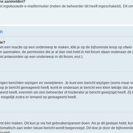
k me aanmelden?
t ingebouwde e-mailformulier (indien de beheerder dit heeft ingeschakeld). Dit o
en
ie?
om een reactie op een onderwerp te maken, klik je op de bijhorende knop op ofwe
an aanmaken, de permissies die je al dan niet hebt in het forum staan onderaan de
et antwoorden op een onderwerp in dit forum, enz.
).
eigen berichten wijzigen en verwijderen. Je kunt een bericht wijzigen (soms maar voo
p je bericht gereageerd heeft, komt er onderaan je bericht een klein tekstje dat ze
ageerd heeft, evenmin als een beheerder of moderator je bericht gewijzigd heeft. 
r mogelijk zodra er iemand op gereageerd heeft.
rst één maken. Dit kun je via het gebruikerspaneel doen. Als je dit gedaan hebt, ku
automatisch aan ieder nieuw bericht wordt toegevoegd. Dit doe je door de bijhorende 
laatst).