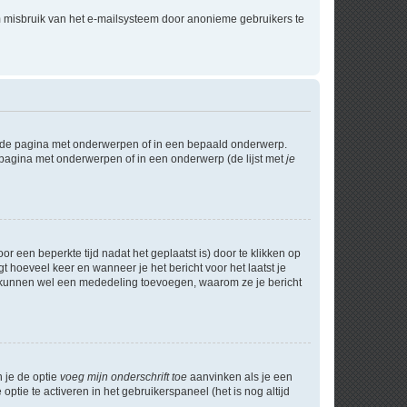
m misbruik van het e-mailsysteem door anonieme gebruikers te
l de pagina met onderwerpen of in een bepaald onderwerp.
 pagina met onderwerpen of in een onderwerp (de lijst met
je
r een beperkte tijd nadat het geplaatst is) door te klikken op
gt hoeveel keer en wanneer je het bericht voor het laatst je
Zij kunnen wel een mededeling toevoegen, waarom ze je bericht
n je de optie
voeg mijn onderschrift toe
aanvinken als je een
optie te activeren in het gebruikerspaneel (het is nog altijd