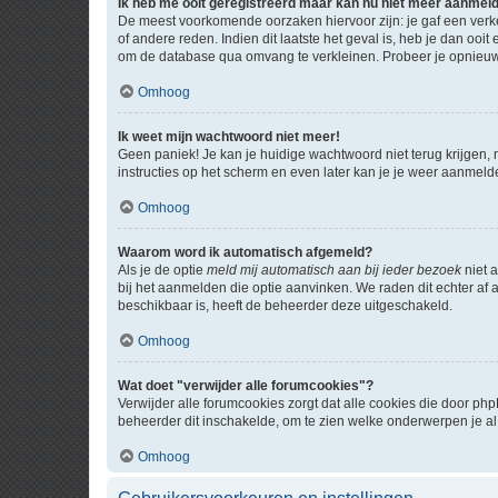
Ik heb me ooit geregistreerd maar kan nu niet meer aanmel
De meest voorkomende oorzaken hiervoor zijn: je gaf een verk
of andere reden. Indien dit laatste het geval is, heb je dan oo
om de database qua omvang te verkleinen. Probeer je opnieuw t
Omhoog
Ik weet mijn wachtwoord niet meer!
Geen paniek! Je kan je huidige wachtwoord niet terug krijgen,
instructies op het scherm en even later kan je je weer aanmeld
Omhoog
Waarom word ik automatisch afgemeld?
Als je de optie
meld mij automatisch aan bij ieder bezoek
niet 
bij het aanmelden die optie aanvinken. We raden dit echter af a
beschikbaar is, heeft de beheerder deze uitgeschakeld.
Omhoog
Wat doet "verwijder alle forumcookies"?
Verwijder alle forumcookies zorgt dat alle cookies die door 
beheerder dit inschakelde, om te zien welke onderwerpen je al
Omhoog