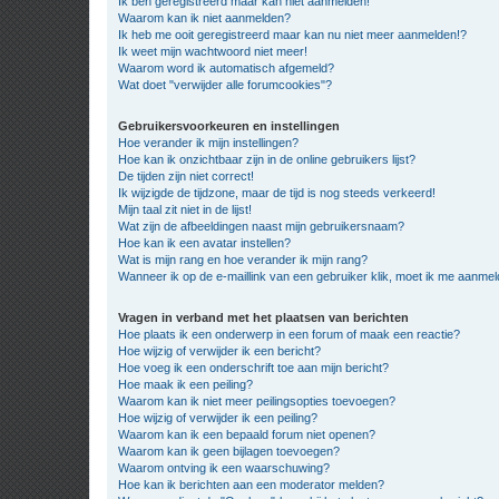
Ik ben geregistreerd maar kan niet aanmelden!
Waarom kan ik niet aanmelden?
Ik heb me ooit geregistreerd maar kan nu niet meer aanmelden!?
Ik weet mijn wachtwoord niet meer!
Waarom word ik automatisch afgemeld?
Wat doet "verwijder alle forumcookies"?
Gebruikersvoorkeuren en instellingen
Hoe verander ik mijn instellingen?
Hoe kan ik onzichtbaar zijn in de online gebruikers lijst?
De tijden zijn niet correct!
Ik wijzigde de tijdzone, maar de tijd is nog steeds verkeerd!
Mijn taal zit niet in de lijst!
Wat zijn de afbeeldingen naast mijn gebruikersnaam?
Hoe kan ik een avatar instellen?
Wat is mijn rang en hoe verander ik mijn rang?
Wanneer ik op de e-maillink van een gebruiker klik, moet ik me aanme
Vragen in verband met het plaatsen van berichten
Hoe plaats ik een onderwerp in een forum of maak een reactie?
Hoe wijzig of verwijder ik een bericht?
Hoe voeg ik een onderschrift toe aan mijn bericht?
Hoe maak ik een peiling?
Waarom kan ik niet meer peilingsopties toevoegen?
Hoe wijzig of verwijder ik een peiling?
Waarom kan ik een bepaald forum niet openen?
Waarom kan ik geen bijlagen toevoegen?
Waarom ontving ik een waarschuwing?
Hoe kan ik berichten aan een moderator melden?