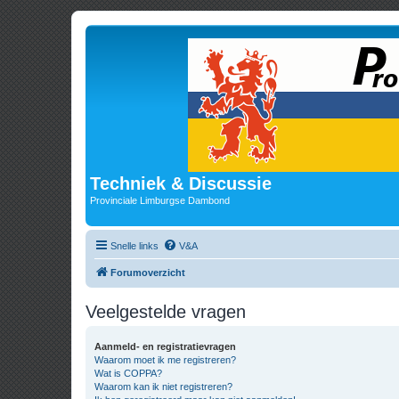
Techniek & Discussie
Provinciale Limburgse Dambond
Snelle links
V&A
Forumoverzicht
Veelgestelde vragen
Aanmeld- en registratievragen
Waarom moet ik me registreren?
Wat is COPPA?
Waarom kan ik niet registreren?