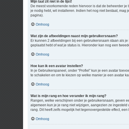
Mijn taal zit niet in de lijst!
De meest voorkomende reden hiervoor is dat de beheerder je taal 
je nodig hebt, wil installeren. Indien het nog niet bestaat, m
pagina).
Omhoog
Wat zijn de afbeeldingen naast mijn gebruikersnaam?
Er kunnen 2 afbeeldingen bij een gebruikersnaam staan als je be
geplaatst hebt of wat je status is. Hieronder kan nog een tweed
Omhoog
Hoe kan ik een avatar instellen?
In je Gebruikerspaneel, onder “Profiel” kun je een avatar toev
te schakelen en om te kiezen op welke manier je een avatar ka
Omhoog
Wat is mijn rang en hoe verander ik mijn rang?
Rangen, welke verschijnen onder je gebruikersnaam, geven een 
algemeen kun je je rang niet wijzigen, aangezien ze ingestel
rang. Dit heeft zelfs mogelijk het tegenovergestelde effect, e
Omhoog