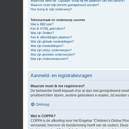
Waarvoor dient de "Opslaan"-knop bij het plaatsen van een bericht?
Waarom moet mijn bericht goedgekeurd worden?
Hoe bump ik mijn onderwerp?
Tekstopmaak en onderwerp soorten
Wat is BBCode?
Kan ik HTML gebruiken?
Wat zijn Smilies?
Kan ik afbeeldingen plaatsen?
Wat zijn globale mededelingen?
Wat zijn mededelingen?
Wat zijn sticky onderwerpen?
Wat zijn gesloten onderwerpen?
Wat zijn onderwerpiconen?
Aanmeld- en registratievragen
Waarom moet ik me registreren?
De beheerder heeft bepaalt of je al dan niet geregistreerd moet
privéberichten sturen, andere gebruikers e-mailen, lid worden
Omhoog
Wat is COPPA?
COPPA is de afkorting voor het Engelse "Children’s Online Priv
verzamelt, hiervoor de toestemming heeft van de ouders. Deze