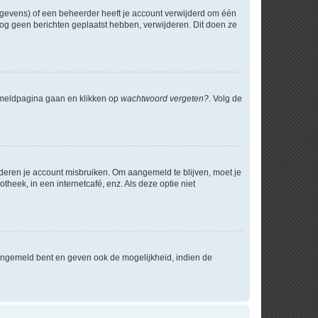
egevens) of een beheerder heeft je account verwijderd om één
e nog geen berichten geplaatst hebben, verwijderen. Dit doen ze
anmeldpagina gaan en klikken op
wachtwoord vergeten?
. Volg de
nderen je account misbruiken. Om aangemeld te blijven, moet je
theek, in een internetcafé, enz. Als deze optie niet
angemeld bent en geven ook de mogelijkheid, indien de