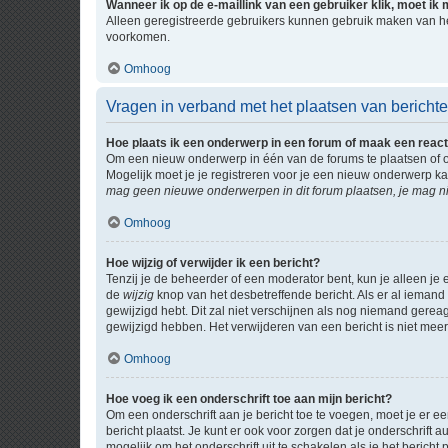
Wanneer ik op de e-maillink van een gebruiker klik, moet i
Alleen geregistreerde gebruikers kunnen gebruik maken van he
voorkomen.
Omhoog
Vragen in verband met het plaatsen van bericht
Hoe plaats ik een onderwerp in een forum of maak een react
Om een nieuw onderwerp in één van de forums te plaatsen of 
Mogelijk moet je je registreren voor je een nieuw onderwerp k
mag geen nieuwe onderwerpen in dit forum plaatsen, je mag ni
Omhoog
Hoe wijzig of verwijder ik een bericht?
Tenzij je de beheerder of een moderator bent, kun je alleen je 
de
wijzig
knop van het desbetreffende bericht. Als er al iemand o
gewijzigd hebt. Dit zal niet verschijnen als nog niemand gere
gewijzigd hebben. Het verwijderen van een bericht is niet mee
Omhoog
Hoe voeg ik een onderschrift toe aan mijn bericht?
Om een onderschrift aan je bericht toe te voegen, moet je er ee
bericht plaatst. Je kunt er ook voor zorgen dat je onderschrift 
mogelijk om het onderschrift uit te schakelen als je het bericht p