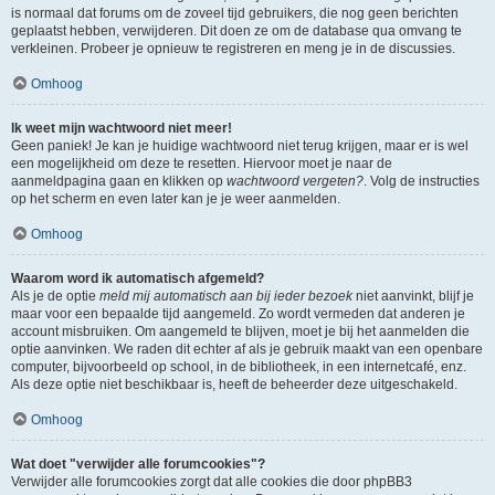
is normaal dat forums om de zoveel tijd gebruikers, die nog geen berichten
geplaatst hebben, verwijderen. Dit doen ze om de database qua omvang te
verkleinen. Probeer je opnieuw te registreren en meng je in de discussies.
Omhoog
Ik weet mijn wachtwoord niet meer!
Geen paniek! Je kan je huidige wachtwoord niet terug krijgen, maar er is wel
een mogelijkheid om deze te resetten. Hiervoor moet je naar de
aanmeldpagina gaan en klikken op
wachtwoord vergeten?
. Volg de instructies
op het scherm en even later kan je je weer aanmelden.
Omhoog
Waarom word ik automatisch afgemeld?
Als je de optie
meld mij automatisch aan bij ieder bezoek
niet aanvinkt, blijf je
maar voor een bepaalde tijd aangemeld. Zo wordt vermeden dat anderen je
account misbruiken. Om aangemeld te blijven, moet je bij het aanmelden die
optie aanvinken. We raden dit echter af als je gebruik maakt van een openbare
computer, bijvoorbeeld op school, in de bibliotheek, in een internetcafé, enz.
Als deze optie niet beschikbaar is, heeft de beheerder deze uitgeschakeld.
Omhoog
Wat doet "verwijder alle forumcookies"?
Verwijder alle forumcookies zorgt dat alle cookies die door phpBB3