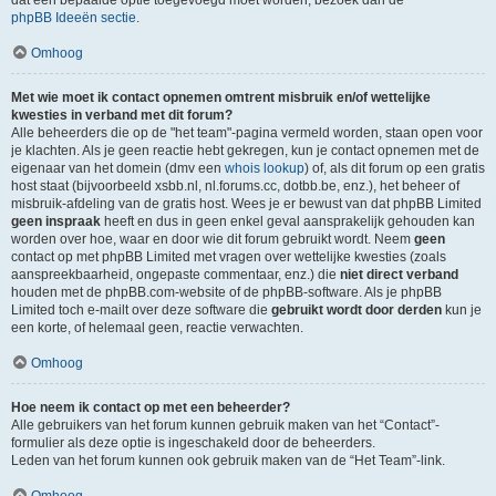
dat een bepaalde optie toegevoegd moet worden, bezoek dan de
phpBB Ideeën sectie
.
Omhoog
Met wie moet ik contact opnemen omtrent misbruik en/of wettelijke
kwesties in verband met dit forum?
Alle beheerders die op de "het team"-pagina vermeld worden, staan open voor
je klachten. Als je geen reactie hebt gekregen, kun je contact opnemen met de
eigenaar van het domein (dmv een
whois lookup
) of, als dit forum op een gratis
host staat (bijvoorbeeld xsbb.nl, nl.forums.cc, dotbb.be, enz.), het beheer of
misbruik-afdeling van de gratis host. Wees je er bewust van dat phpBB Limited
geen inspraak
heeft en dus in geen enkel geval aansprakelijk gehouden kan
worden over hoe, waar en door wie dit forum gebruikt wordt. Neem
geen
contact op met phpBB Limited met vragen over wettelijke kwesties (zoals
aanspreekbaarheid, ongepaste commentaar, enz.) die
niet direct verband
houden met de phpBB.com-website of de phpBB-software. Als je phpBB
Limited toch e-mailt over deze software die
gebruikt wordt door derden
kun je
een korte, of helemaal geen, reactie verwachten.
Omhoog
Hoe neem ik contact op met een beheerder?
Alle gebruikers van het forum kunnen gebruik maken van het “Contact”-
formulier als deze optie is ingeschakeld door de beheerders.
Leden van het forum kunnen ook gebruik maken van de “Het Team”-link.