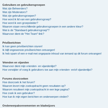
Gebruikers en gebruikersgroepen
Wat zijn Beheerders?
Wat zijn Moderators?
Wat zijn gebruikersgroepen?
Hoe word ik lid van een gebruikersgroep?
Hoe word ik een groepsleider?
Waarom staan verschillende gebruikersgroepen in een andere kleur?
Wat is de "Standaard gebruikersgroep"?
Waarvoor dient de "Het Team"-link?
Privéberichten
Ik kan geen privéberichten sturen!
Ik blijf ongewenste privéberichten ontvangen!
Ik heb spam of een e-mail met ongepaste inhoud van iemand op dit forum ontvangen!
Vrienden en vijanden
Waarvoor dient mijn vrienden- en vijandenlijst?
Hoe verwijder of voeg ik gebruikers toe aan mijn vrienden- en/of vijandenlijst?
Forums doorzoeken
Hoe doorzoek ik het forum?
Waarom levert mijn zoekopdracht geen resultaten op?
Waarom resulteert mijn zoekopdracht in een lege pagina?
Hoe zoek ik een gebruiker?
Hoe kan ik mijn eigen berichten en onderwerpen vinden?
Onderwerpabonnementen en bladwijzers