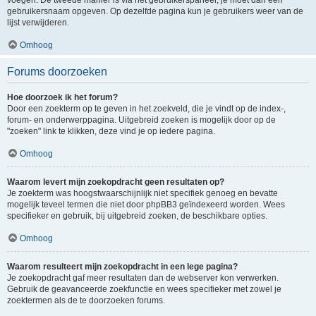
voegen. De tweede manier is via het gebruikerspaneel, je moet dan een
gebruikersnaam opgeven. Op dezelfde pagina kun je gebruikers weer van de
lijst verwijderen.
Omhoog
Forums doorzoeken
Hoe doorzoek ik het forum?
Door een zoekterm op te geven in het zoekveld, die je vindt op de index-,
forum- en onderwerppagina. Uitgebreid zoeken is mogelijk door op de
"zoeken" link te klikken, deze vind je op iedere pagina.
Omhoog
Waarom levert mijn zoekopdracht geen resultaten op?
Je zoekterm was hoogstwaarschijnlijk niet specifiek genoeg en bevatte
mogelijk teveel termen die niet door phpBB3 geïndexeerd worden. Wees
specifieker en gebruik, bij uitgebreid zoeken, de beschikbare opties.
Omhoog
Waarom resulteert mijn zoekopdracht in een lege pagina?
Je zoekopdracht gaf meer resultaten dan de webserver kon verwerken.
Gebruik de geavanceerde zoekfunctie en wees specifieker met zowel je
zoektermen als de te doorzoeken forums.