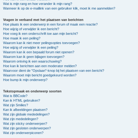
Wat is mijn rang en hoe verander ik mijn rang?
Wanneer ik op de e-maillink van een gebruiker klik, moet ik me aanmelden?
Vragen in verband met het plaatsen van berichten
Hoe plaats ik een onderwerp in een forum of maak een reactie?
Hoe wijzig of verwijder ik een bericht?
Hoe voeg ik een onderschrift toe aan mijn bericht?
Hoe maak ik een peiling?
Waarom kan ik niet meer peilingsopties toevoegen?
Hoe wijzig of verwijder ik een peiling?
Waarom kan ik een bepaald forum niet openen?
Waarom kan ik geen bijlagen toevoegen?
Waarom ontving ik een waarschuwing?
Hoe kan ik berichten aan een moderator melden?
Waarvoor dient de "Opslaan"-knop bij het plaatsen van een bericht?
Waarom moet mijn bericht goedgekeurd worden?
Hoe bump ik mijn onderwerp?
Tekstopmaak en onderwerp soorten
Wat is BBCode?
Kan ik HTML gebruiken?
Wat zijn Smilies?
Kan ik afbeeldingen plaatsen?
Wat zijn globale mededelingen?
Wat zijn mededelingen?
Wat zijn sticky onderwerpen?
Wat zijn gesloten onderwerpen?
Wat zijn onderwerpiconen?