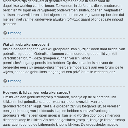
Moderators zijn gebruikers of gebruikersgroepen die in staan voor de
dagelijkse werking van het forum. Ze kunnen, in de forums die ze modereren,
berichten wijzigen en verwijderen; onderwerpen sluiten, openen, verplaatsen,
splitsen en verwijderen. In het algemeen moeten ze er gewoon op toe zien dat
mensen niet van het onderwerp afwijken (
off-topic
gaan) of ongepaste inhoud
plaatsen.
Omhoog
Wat zijn gebruikersgroepen?
Als de beheerder gebruikers wil groeperen, kan hij/zij dit doen door middel van
gebruikersgroepen. Gebruikers kunnen van meerdere groepen lid zijn (dit
verschilt per forum), deze groepen kunnen verschillende
permissies/toegangspermissies hebben. Op deze manier is het voor de
beheerder een stuk gemakkelijker meerdere moderators aan een forum toe te
wijzen, bepaalde gebruikers toegang tot een privéforum te verlenen, enz.
Omhoog
Hoe word ik lid van een gebruikersgroep?
Om lid van een gebruikersgroep te worden, moet je op de bijhorende link
klikken in het gebruikerspaneel, waarna je een overzicht van alle
gebruikersgroepen krijgt. Niet alle groepen zijn vrij toegankelijk, ze vereisen
een goedkeuring van je lidmaatschap en hebben soms zelf verborgen
gebruikers. Als het een open groep is, kan je lid worden door op de hiervoor
dienende knop te klikken. Als het een gesloten groep is, kan je je lidmaatschap
aanvragen door op de bijhorende knop te klikken. De groepsleider moet je