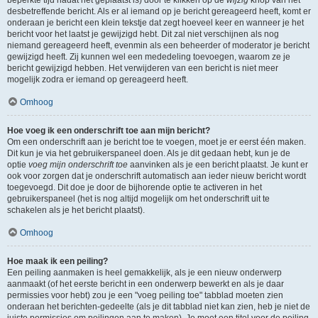
beperkte tijd nadat het geplaatst is) door te klikken op de
wijzig
knop van het
desbetreffende bericht. Als er al iemand op je bericht gereageerd heeft, komt er
onderaan je bericht een klein tekstje dat zegt hoeveel keer en wanneer je het
bericht voor het laatst je gewijzigd hebt. Dit zal niet verschijnen als nog
niemand gereageerd heeft, evenmin als een beheerder of moderator je bericht
gewijzigd heeft. Zij kunnen wel een mededeling toevoegen, waarom ze je
bericht gewijzigd hebben. Het verwijderen van een bericht is niet meer
mogelijk zodra er iemand op gereageerd heeft.
Omhoog
Hoe voeg ik een onderschrift toe aan mijn bericht?
Om een onderschrift aan je bericht toe te voegen, moet je er eerst één maken.
Dit kun je via het gebruikerspaneel doen. Als je dit gedaan hebt, kun je de
optie
voeg mijn onderschrift toe
aanvinken als je een bericht plaatst. Je kunt er
ook voor zorgen dat je onderschrift automatisch aan ieder nieuw bericht wordt
toegevoegd. Dit doe je door de bijhorende optie te activeren in het
gebruikerspaneel (het is nog altijd mogelijk om het onderschrift uit te
schakelen als je het bericht plaatst).
Omhoog
Hoe maak ik een peiling?
Een peiling aanmaken is heel gemakkelijk, als je een nieuw onderwerp
aanmaakt (of het eerste bericht in een onderwerp bewerkt en als je daar
permissies voor hebt) zou je een "voeg peiling toe" tabblad moeten zien
onderaan het berichten-gedeelte (als je dit tabblad niet kan zien, heb je niet de