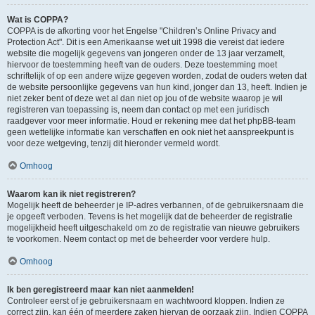
Wat is COPPA?
COPPA is de afkorting voor het Engelse "Children’s Online Privacy and
Protection Act". Dit is een Amerikaanse wet uit 1998 die vereist dat iedere
website die mogelijk gegevens van jongeren onder de 13 jaar verzamelt,
hiervoor de toestemming heeft van de ouders. Deze toestemming moet
schriftelijk of op een andere wijze gegeven worden, zodat de ouders weten dat
de website persoonlijke gegevens van hun kind, jonger dan 13, heeft. Indien je
niet zeker bent of deze wet al dan niet op jou of de website waarop je wil
registreren van toepassing is, neem dan contact op met een juridisch
raadgever voor meer informatie. Houd er rekening mee dat het phpBB-team
geen wettelijke informatie kan verschaffen en ook niet het aanspreekpunt is
voor deze wetgeving, tenzij dit hieronder vermeld wordt.
Omhoog
Waarom kan ik niet registreren?
Mogelijk heeft de beheerder je IP-adres verbannen, of de gebruikersnaam die
je opgeeft verboden. Tevens is het mogelijk dat de beheerder de registratie
mogelijkheid heeft uitgeschakeld om zo de registratie van nieuwe gebruikers
te voorkomen. Neem contact op met de beheerder voor verdere hulp.
Omhoog
Ik ben geregistreerd maar kan niet aanmelden!
Controleer eerst of je gebruikersnaam en wachtwoord kloppen. Indien ze
correct zijn, kan één of meerdere zaken hiervan de oorzaak zijn. Indien COPPA