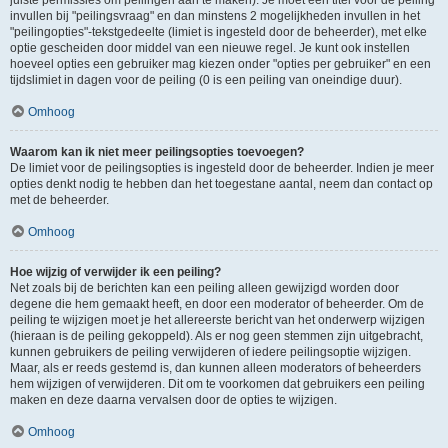
juiste permissies om peilingen aan te maken). Je moet een titel voor de peiling
invullen bij "peilingsvraag" en dan minstens 2 mogelijkheden invullen in het
"peilingopties"-tekstgedeelte (limiet is ingesteld door de beheerder), met elke
optie gescheiden door middel van een nieuwe regel. Je kunt ook instellen
hoeveel opties een gebruiker mag kiezen onder "opties per gebruiker" en een
tijdslimiet in dagen voor de peiling (0 is een peiling van oneindige duur).
Omhoog
Waarom kan ik niet meer peilingsopties toevoegen?
De limiet voor de peilingsopties is ingesteld door de beheerder. Indien je meer
opties denkt nodig te hebben dan het toegestane aantal, neem dan contact op
met de beheerder.
Omhoog
Hoe wijzig of verwijder ik een peiling?
Net zoals bij de berichten kan een peiling alleen gewijzigd worden door
degene die hem gemaakt heeft, en door een moderator of beheerder. Om de
peiling te wijzigen moet je het allereerste bericht van het onderwerp wijzigen
(hieraan is de peiling gekoppeld). Als er nog geen stemmen zijn uitgebracht,
kunnen gebruikers de peiling verwijderen of iedere peilingsoptie wijzigen.
Maar, als er reeds gestemd is, dan kunnen alleen moderators of beheerders
hem wijzigen of verwijderen. Dit om te voorkomen dat gebruikers een peiling
maken en deze daarna vervalsen door de opties te wijzigen.
Omhoog