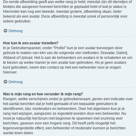
De eerste afbeelding geeft aan welke rang je hebt, meestal zijn dit sterretjes of
blokjes die aangeven hoeveel berichten je geplaatst hebt of wat je status is.
Hieronder kan nog een tweede, meestal grotere, afbeelding staan, beter
bekend als een avatar. Deze afbeelding is meestal uniek of persoonlijk voor
iedere gebruiker.
Omhoog
Hoe kan ik een avatar instellen?
In je Gebruikerspaneel, onder “Profiel” kun je een avatar toevoegen door
gebruik te maken van één van de volgende vier methodes: Gravatar, Galerij,
Afstand of Upload. Het is aan de beheerders om avatars in te schakelen en om
te kiezen op welke manier je een avatar kan gebruiken. Als je geen avatars
kunt gebruiken, neem dan contact op met een beheerder voor je vragen
hierover.
Omhoog
Wat is mijn rang en hoe verander ik mijn rang?
Rangen, welke verschijnen onder je gebruikersnaam, geven een indicatie over
het aantal berchten dat je hebt gemaakt of om bepaalde gebruikers te
identificeren, bijv. moderators en beheerders. Over het algemeen kun je je
rang niet wijzigen, aangezien ze ingesteld worden door een beheerder. Nu
moet je natuurlijk het forum niet beginnen te spammen met onzinnig veel
berichten, gewoon voor een hogere rang. Dit heeft zelfs mogelijk het
tegenovergestelde effect, een beheerder of moderator kunnen je berichten
aantal doen dalen.