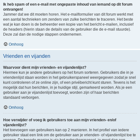
Ik heb spam of een e-mail met ongepaste inhoud van iemand op dit forum
ontvangen!
Jammer dat we dit moeten horen. Het e-mailformulier van dit forum werkt met
een aantal technieken om zenders van zulke berichten te traceren. Het beste
wat je kan doen is de beheerder een kopie van het bericht e-mailen, inclusief
de headers (hierin staan de details van de gebruiker die de e-mail stuurde).
Deze zal dan de nodige stappen ondernemen.
Omhoog
Vrienden en vijanden
Waarvoor dient mijn vrienden- en vijandenlijst?
Hiermee kun je andere gebruikers op het forum sorteren. Gebruikers die in je
vriendenlijst staan worden in het gebruikerspaneel weergegeven zodat je snel
kunt controleren of ze online zijn, of een privébericht kunt sturen. Tevens is het
mogelijk dat hun berichten, in je huidige stijl, gemarkeerd worden. Als je een
gebruiker aan je vijandenlijst toevoegt, worden zijn of haar berichten
standaard verborgen.
Omhoog
Hoe verwijder of voeg ik gebruikers toe aan mijn vrienden- en/of
vijandenlijst?
Het toevoegen van gebruikers kan op 2 manieren. In het profiel van iedere
gebruiker staat een link om de gebruiker aan je vrienden- of vijandenlijst toe te