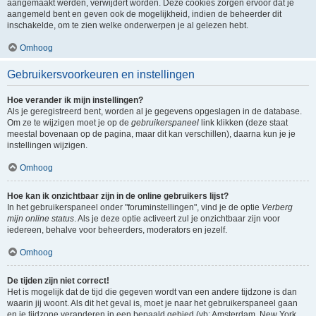
aangemaakt werden, verwijdert worden. Deze cookies zorgen ervoor dat je
aangemeld bent en geven ook de mogelijkheid, indien de beheerder dit
inschakelde, om te zien welke onderwerpen je al gelezen hebt.
Omhoog
Gebruikersvoorkeuren en instellingen
Hoe verander ik mijn instellingen?
Als je geregistreerd bent, worden al je gegevens opgeslagen in de database.
Om ze te wijzigen moet je op de
gebruikerspaneel
link klikken (deze staat
meestal bovenaan op de pagina, maar dit kan verschillen), daarna kun je je
instellingen wijzigen.
Omhoog
Hoe kan ik onzichtbaar zijn in de online gebruikers lijst?
In het gebruikerspaneel onder "foruminstellingen", vind je de optie
Verberg
mijn online status
. Als je deze optie activeert zul je onzichtbaar zijn voor
iedereen, behalve voor beheerders, moderators en jezelf.
Omhoog
De tijden zijn niet correct!
Het is mogelijk dat de tijd die gegeven wordt van een andere tijdzone is dan
waarin jij woont. Als dit het geval is, moet je naar het gebruikerspaneel gaan
en je tijdzone veranderen in een bepaald gebied (vb: Amsterdam, New York,