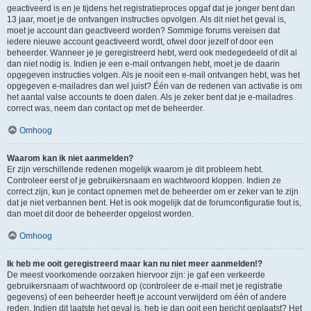
geactiveerd is en je tijdens het registratieproces opgaf dat je jonger bent dan
13 jaar, moet je de ontvangen instructies opvolgen. Als dit niet het geval is,
moet je account dan geactiveerd worden? Sommige forums vereisen dat
iedere nieuwe account geactiveerd wordt, ofwel door jezelf of door een
beheerder. Wanneer je je geregistreerd hebt, werd ook medegedeeld of dit al
dan niet nodig is. Indien je een e-mail ontvangen hebt, moet je de daarin
opgegeven instructies volgen. Als je nooit een e-mail ontvangen hebt, was het
opgegeven e-mailadres dan wel juist? Één van de redenen van activatie is om
het aantal valse accounts te doen dalen. Als je zeker bent dat je e-mailadres
correct was, neem dan contact op met de beheerder.
Omhoog
Waarom kan ik niet aanmelden?
Er zijn verschillende redenen mogelijk waarom je dit probleem hebt.
Controleer eerst of je gebruikersnaam en wachtwoord kloppen. Indien ze
correct zijn, kun je contact opnemen met de beheerder om er zeker van te zijn
dat je niet verbannen bent. Het is ook mogelijk dat de forumconfiguratie fout is,
dan moet dit door de beheerder opgelost worden.
Omhoog
Ik heb me ooit geregistreerd maar kan nu niet meer aanmelden!?
De meest voorkomende oorzaken hiervoor zijn: je gaf een verkeerde
gebruikersnaam of wachtwoord op (controleer de e-mail met je registratie
gegevens) of een beheerder heeft je account verwijderd om één of andere
reden. Indien dit laatste het geval is, heb je dan ooit een bericht geplaatst? Het