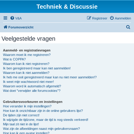
Techniek & Discussie
V&A
Registreer
Aanmelden
Z
Forumoverzicht
o
Veelgestelde vragen
e
k
Aanmeld- en registratievragen
Waarom moet ik me registreren?
Wat is COPPA?
Waarom kan ik niet registreren?
Ik ben geregistreerd maar kan niet aanmelden!
Waarom kan ik niet aanmelden?
Ik heb me ooit geregistreerd maar kan nu niet meer aanmelden!?
Ik weet mijn wachtwoord niet meer!
Waarom word ik automatisch afgemeld?
Wat doet "verwijder alle forumcookies"?
Gebruikersvoorkeuren en instellingen
Hoe verander ik mijn instellingen?
Hoe kan ik onzichtbaar zijn in de online gebruikers lijst?
De tijden zijn niet correct!
Ik wijzigde de tijdzone, maar de tijd is nog steeds verkeerd!
Mijn taal zit niet in de lijst!
Wat zijn de afbeeldingen naast mijn gebruikersnaam?
Hoe kan ik een avatar instellen?