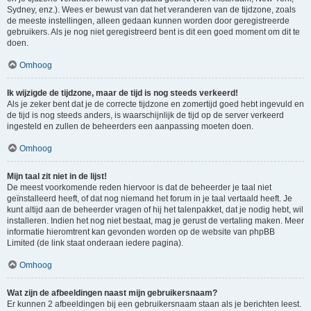
Sydney, enz.). Wees er bewust van dat het veranderen van de tijdzone, zoals
de meeste instellingen, alleen gedaan kunnen worden door geregistreerde
gebruikers. Als je nog niet geregistreerd bent is dit een goed moment om dit te
doen.
Omhoog
Ik wijzigde de tijdzone, maar de tijd is nog steeds verkeerd!
Als je zeker bent dat je de correcte tijdzone en zomertijd goed hebt ingevuld en
de tijd is nog steeds anders, is waarschijnlijk de tijd op de server verkeerd
ingesteld en zullen de beheerders een aanpassing moeten doen.
Omhoog
Mijn taal zit niet in de lijst!
De meest voorkomende reden hiervoor is dat de beheerder je taal niet
geïnstalleerd heeft, of dat nog niemand het forum in je taal vertaald heeft. Je
kunt altijd aan de beheerder vragen of hij het talenpakket, dat je nodig hebt, wil
installeren. Indien het nog niet bestaat, mag je gerust de vertaling maken. Meer
informatie hieromtrent kan gevonden worden op de website van phpBB
Limited (de link staat onderaan iedere pagina).
Omhoog
Wat zijn de afbeeldingen naast mijn gebruikersnaam?
Er kunnen 2 afbeeldingen bij een gebruikersnaam staan als je berichten leest.