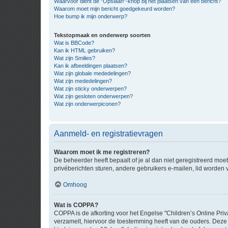
Waarvoor dient de "Opslaan"-knop bij het plaatsen van een bericht?
Waarom moet mijn bericht goedgekeurd worden?
Hoe bump ik mijn onderwerp?
Tekstopmaak en onderwerp soorten
Wat is BBCode?
Kan ik HTML gebruiken?
Wat zijn Smilies?
Kan ik afbeeldingen plaatsen?
Wat zijn globale mededelingen?
Wat zijn mededelingen?
Wat zijn sticky onderwerpen?
Wat zijn gesloten onderwerpen?
Wat zijn onderwerpiconen?
Aanmeld- en registratievragen
Waarom moet ik me registreren?
De beheerder heeft bepaalt of je al dan niet geregistreerd moet
privéberichten sturen, andere gebruikers e-mailen, lid worden
Omhoog
Wat is COPPA?
COPPA is de afkorting voor het Engelse "Children’s Online Priv
verzamelt, hiervoor de toestemming heeft van de ouders. Deze