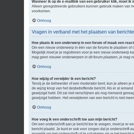
Wanneer ik op de e-maillink van een gebruiker klik, moet i
Alleen geregistreerde gebruikers kunnen gebruik maken van he
voorkomen.
Omhoog
Vragen in verband met het plaatsen van bericht
Hoe plaats ik een onderwerp in een forum of maak een react
Om een nieuw onderwerp in één van de forums te plaatsen of 
Mogelijk moet je je registreren voor je een nieuw onderwerp k
mag geen nieuwe onderwerpen in dit forum plaatsen, je mag ni
Omhoog
Hoe wijzig of verwijder ik een bericht?
Tenzij je de beheerder of een moderator bent, kun je alleen je 
de
wijzig
knop van het desbetreffende bericht. Als er al iemand o
gewijzigd hebt. Dit zal niet verschijnen als nog niemand gere
gewijzigd hebben. Het verwijderen van een bericht is niet mee
Omhoog
Hoe voeg ik een onderschrift toe aan mijn bericht?
Om een onderschrift aan je bericht toe te voegen, moet je er ee
bericht plaatst. Je kunt er ook voor zorgen dat je onderschrift 
mogelijk om het onderschrift uit te schakelen als je het bericht p