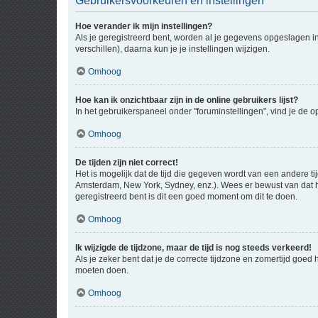
Gebruikersvoorkeuren en instellingen
Hoe verander ik mijn instellingen?
Als je geregistreerd bent, worden al je gegevens opgeslagen i
verschillen), daarna kun je je instellingen wijzigen.
Omhoog
Hoe kan ik onzichtbaar zijn in de online gebruikers lijst?
In het gebruikerspaneel onder "foruminstellingen", vind je de o
Omhoog
De tijden zijn niet correct!
Het is mogelijk dat de tijd die gegeven wordt van een andere ti
Amsterdam, New York, Sydney, enz.). Wees er bewust van dat he
geregistreerd bent is dit een goed moment om dit te doen.
Omhoog
Ik wijzigde de tijdzone, maar de tijd is nog steeds verkeerd!
Als je zeker bent dat je de correcte tijdzone en zomertijd goed
moeten doen.
Omhoog