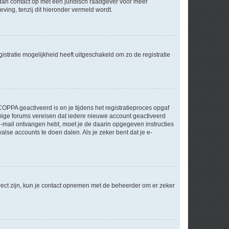
m dan contact op met een juridisch raadgever voor meer
ving, tenzij dit hieronder vermeld wordt.
stratie mogelijkheid heeft uitgeschakeld om zo de registratie
OPPA geactiveerd is en je tijdens het registratieproces opgaf
ommige forums vereisen dat iedere nieuwe account geactiveerd
 e-mail ontvangen hebt, moet je de daarin opgegeven instructies
lse accounts te doen dalen. Als je zeker bent dat je e-
rect zijn, kun je contact opnemen met de beheerder om er zeker