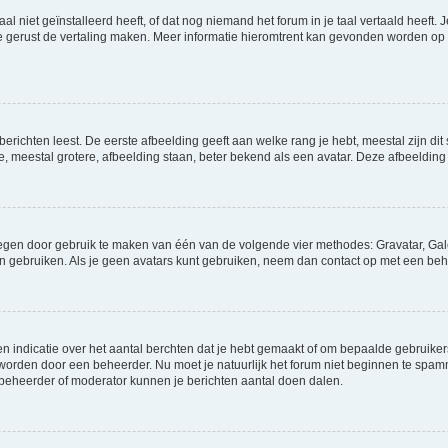
niet geïnstalleerd heeft, of dat nog niemand het forum in je taal vertaald heeft. Je
ag je gerust de vertaling maken. Meer informatie hieromtrent kan gevonden worden o
richten leest. De eerste afbeelding geeft aan welke rang je hebt, meestal zijn dit 
e, meestal grotere, afbeelding staan, beter bekend als een avatar. Deze afbeelding 
oegen door gebruik te maken van één van de volgende vier methodes: Gravatar, Gale
n gebruiken. Als je geen avatars kunt gebruiken, neem dan contact op met een beh
indicatie over het aantal berchten dat je hebt gemaakt of om bepaalde gebruikers 
d worden door een beheerder. Nu moet je natuurlijk het forum niet beginnen te sp
en beheerder of moderator kunnen je berichten aantal doen dalen.