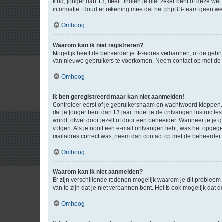
kind, jonger dan 13, heeft. Indien je niet zeker bent of deze w
informatie. Houd er rekening mee dat het phpBB-team geen wette
Omhoog
Waarom kan ik niet registreren?
Mogelijk heeft de beheerder je IP-adres verbannen, of de gebru
van nieuwe gebruikers te voorkomen. Neem contact op met de 
Omhoog
Ik ben geregistreerd maar kan niet aanmelden!
Controleer eerst of je gebruikersnaam en wachtwoord kloppen. I
dat je jonger bent dan 13 jaar, moet je de ontvangen instructi
wordt, ofwel door jezelf of door een beheerder. Wanneer je je 
volgen. Als je nooit een e-mail ontvangen hebt, was het opgege
mailadres correct was, neem dan contact op met de beheerder.
Omhoog
Waarom kan ik niet aanmelden?
Er zijn verschillende redenen mogelijk waarom je dit probleem
van te zijn dat je niet verbannen bent. Het is ook mogelijk dat
Omhoog