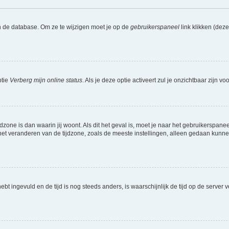
n de database. Om ze te wijzigen moet je op de
gebruikerspaneel
link klikken (dez
ptie
Verberg mijn online status
. Als je deze optie activeert zul je onzichtbaar zijn 
jdzone is dan waarin jij woont. Als dit het geval is, moet je naar het gebruikerspan
t veranderen van de tijdzone, zoals de meeste instellingen, alleen gedaan kunnen
 hebt ingevuld en de tijd is nog steeds anders, is waarschijnlijk de tijd op de serv