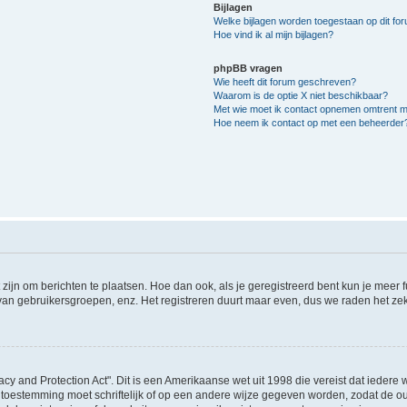
Bijlagen
Welke bijlagen worden toegestaan op dit fo
Hoe vind ik al mijn bijlagen?
phpBB vragen
Wie heeft dit forum geschreven?
Waarom is de optie X niet beschikbaar?
Met wie moet ik contact opnemen omtrent mis
Hoe neem ik contact op met een beheerder
 zijn om berichten te plaatsen. Hoe dan ook, als je geregistreerd bent kun je meer
 van gebruikersgroepen, enz. Het registreren duurt maar even, dus we raden het ze
acy and Protection Act". Dit is een Amerikaanse wet uit 1998 die vereist dat ieder
 toestemming moet schriftelijk of op een andere wijze gegeven worden, zodat de 