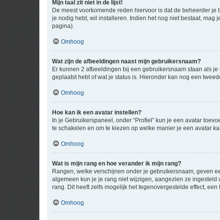
Mijn taal zit niet in de lijst!
De meest voorkomende reden hiervoor is dat de beheerder je taal 
je nodig hebt, wil installeren. Indien het nog niet bestaat, m
pagina).
Omhoog
Wat zijn de afbeeldingen naast mijn gebruikersnaam?
Er kunnen 2 afbeeldingen bij een gebruikersnaam staan als je be
geplaatst hebt of wat je status is. Hieronder kan nog een tweed
Omhoog
Hoe kan ik een avatar instellen?
In je Gebruikerspaneel, onder “Profiel” kun je een avatar toev
te schakelen en om te kiezen op welke manier je een avatar ka
Omhoog
Wat is mijn rang en hoe verander ik mijn rang?
Rangen, welke verschijnen onder je gebruikersnaam, geven een 
algemeen kun je je rang niet wijzigen, aangezien ze ingestel
rang. Dit heeft zelfs mogelijk het tegenovergestelde effect, e
Omhoog