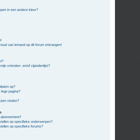
pen in een andere kleur?
n!
nhoud van iemand op dit forum ontvangen!
st?
ijn vrienden- en/of vijandenlijst?
ltaten op?
 lege pagina?
erpen vinden?
s
en abonnement?
stellen op specifieke onderwerpen?
tellen op specifieke forums?