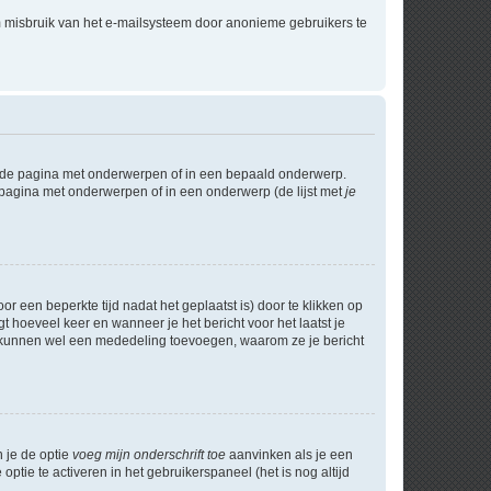
m misbruik van het e-mailsysteem door anonieme gebruikers te
l de pagina met onderwerpen of in een bepaald onderwerp.
 pagina met onderwerpen of in een onderwerp (de lijst met
je
r een beperkte tijd nadat het geplaatst is) door te klikken op
gt hoeveel keer en wanneer je het bericht voor het laatst je
Zij kunnen wel een mededeling toevoegen, waarom ze je bericht
n je de optie
voeg mijn onderschrift toe
aanvinken als je een
optie te activeren in het gebruikerspaneel (het is nog altijd