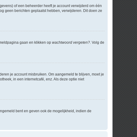
egevens) of een beheerder heeft je account verwijderd om één
e nog geen berichten geplaatst hebben, verwijderen. Dit doen ze
anmeldpagina gaan en klikken op
wachtwoord vergeten?
. Volg de
nderen je account misbruiken. Om aangemeld te blijven, moet je
theek, in een internetcafé, enz. Als deze optie niet
angemeld bent en geven ook de mogelijkheid, indien de