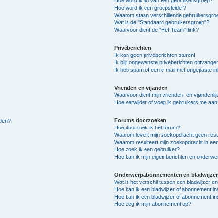
Hoe word ik lid van een gebruikersgroep?
Hoe word ik een groepsleider?
Waarom staan verschillende gebruikersgroe
Wat is de "Standaard gebruikersgroep"?
Waarvoor dient de "Het Team"-link?
Privéberichten
Ik kan geen privéberichten sturen!
Ik blijf ongewenste privéberichten ontvange
Ik heb spam of een e-mail met ongepaste i
Vrienden en vijanden
Waarvoor dient mijn vrienden- en vijandenlij
Hoe verwijder of voeg ik gebruikers toe aan m
Forums doorzoeken
lden?
Hoe doorzoek ik het forum?
Waarom levert mijn zoekopdracht geen resu
Waarom resulteert mijn zoekopdracht in een
Hoe zoek ik een gebruiker?
Hoe kan ik mijn eigen berichten en onderw
Onderwerpabonnementen en bladwijzer
Wat is het verschil tussen een bladwijzer 
Hoe kan ik een bladwijzer of abonnement in
Hoe kan ik een bladwijzer of abonnement ins
Hoe zeg ik mijn abonnement op?