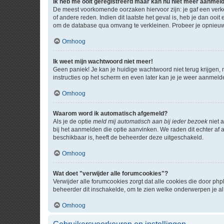
Ik heb me ooit geregistreerd maar kan nu niet meer aanmel
De meest voorkomende oorzaken hiervoor zijn: je gaf een verk
of andere reden. Indien dit laatste het geval is, heb je dan oo
om de database qua omvang te verkleinen. Probeer je opnieuw t
Omhoog
Ik weet mijn wachtwoord niet meer!
Geen paniek! Je kan je huidige wachtwoord niet terug krijgen,
instructies op het scherm en even later kan je je weer aanmeld
Omhoog
Waarom word ik automatisch afgemeld?
Als je de optie
meld mij automatisch aan bij ieder bezoek
niet 
bij het aanmelden die optie aanvinken. We raden dit echter af a
beschikbaar is, heeft de beheerder deze uitgeschakeld.
Omhoog
Wat doet "verwijder alle forumcookies"?
Verwijder alle forumcookies zorgt dat alle cookies die door 
beheerder dit inschakelde, om te zien welke onderwerpen je al
Omhoog