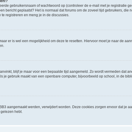
den!?
eerde gebruikersnaam of wachtwoord op (controleer de e-mail met je registratie g
it een bericht geplaatst? Het is normaal dat forums om de zoveel tijd gebruikers, di
e registreren en meng je in de discussies.
 maar er is wel een mogelijkheid om deze te resetten. Hiervoor moet je naar de a
en.
aanvinkt, blijf je maar voor een bepaalde tijd aangemeld. Zo wordt vermeden dat a
ls je gebruik maakt van een openbare computer, bijvoorbeeld op school, in de biblio
phpBB3 aangemaakt werden, verwijdert worden. Deze cookies zorgen ervoor dat je a
 gelezen hebt.