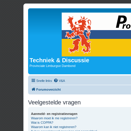
Techniek & Discussie
Provinciale Limburgse Dambond
Snelle links
V&A
Forumoverzicht
Veelgestelde vragen
Aanmeld- en registratievragen
Waarom moet ik me registreren?
Wat is COPPA?
Waarom kan ik niet registreren?