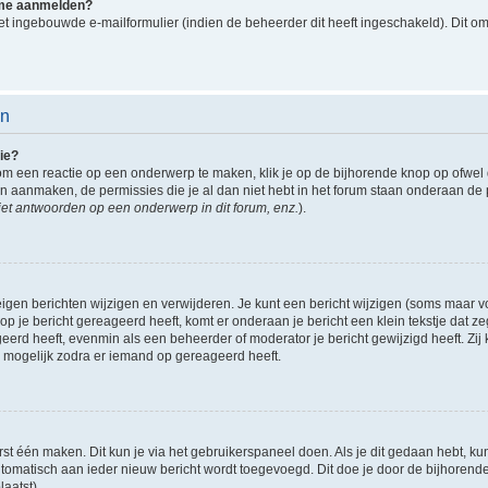
k me aanmelden?
t ingebouwde e-mailformulier (indien de beheerder dit heeft ingeschakeld). Dit o
en
ie?
om een reactie op een onderwerp te maken, klik je op de bijhorende knop op ofwe
an aanmaken, de permissies die je al dan niet hebt in het forum staan onderaan de
et antwoorden op een onderwerp in dit forum, enz.
).
eigen berichten wijzigen en verwijderen. Je kunt een bericht wijzigen (soms maar voo
p je bericht gereageerd heeft, komt er onderaan je bericht een klein tekstje dat ze
ageerd heeft, evenmin als een beheerder of moderator je bericht gewijzigd heeft. 
r mogelijk zodra er iemand op gereageerd heeft.
rst één maken. Dit kun je via het gebruikerspaneel doen. Als je dit gedaan hebt, ku
automatisch aan ieder nieuw bericht wordt toegevoegd. Dit doe je door de bijhorende 
laatst).