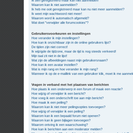
Ik ben geregistreerd maar kan niet aanmelden!
Waarom kan ik niet aanmelden?
Ik heb me ooit geregistreerd maar kan nu niet meer aanmelden!?
Ik weet mijn wachtwoord niet meer!
Waarom word ik automatisch afgemeld?
Wat doet "verwijder alle forumcookies"?
Gebruikersvoorkeuren en instellingen
Hoe verander ik mijn instellingen?
Hoe kan ik onzichtbaar zijn in de online gebruikers lijst?
De tijden zijn niet correct!
Ik wijzigde de tijdzone, maar de tijd is nog steeds verkeerd!
Mijn taal zit niet in de lijst!
Wat zijn de afbeeldingen naast mijn gebruikersnaam?
Hoe kan ik een avatar instellen?
Wat is mijn rang en hoe verander ik mijn rang?
Wanneer ik op de e-maillink van een gebruiker klik, moet ik me aanme
Vragen in verband met het plaatsen van berichten
Hoe plaats ik een onderwerp in een forum of maak een reactie?
Hoe wijzig of verwijder ik een bericht?
Hoe voeg ik een onderschrift toe aan mijn bericht?
Hoe maak ik een peiling?
Waarom kan ik niet meer peilingsopties toevoegen?
Hoe wijzig of verwijder ik een peiling?
Waarom kan ik een bepaald forum niet openen?
Waarom kan ik geen bijlagen toevoegen?
Waarom ontving ik een waarschuwing?
Hoe kan ik berichten aan een moderator melden?