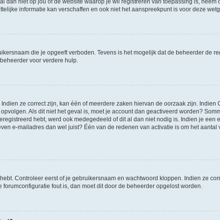
et al dan niet op jou of de website waarop je wil registreren van toepassing is, nee
lijke informatie kan verschaffen en ook niet het aanspreekpunt is voor deze wetge
ikersnaam die je opgeeft verboden. Tevens is het mogelijk dat de beheerder de regi
beheerder voor verdere hulp.
ndien ze correct zijn, kan één of meerdere zaken hiervan de oorzaak zijn. Indien C
es opvolgen. Als dit niet het geval is, moet je account dan geactiveerd worden? S
geregistreerd hebt, werd ook medegedeeld of dit al dan niet nodig is. Indien je een
ven e-mailadres dan wel juist? Één van de redenen van activatie is om het aantal va
 hebt. Controleer eerst of je gebruikersnaam en wachtwoord kloppen. Indien ze cor
 de forumconfiguratie fout is, dan moet dit door de beheerder opgelost worden.