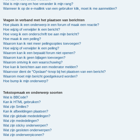
Wat is mijn rang en hoe verander ik mijn rang?
Wanneer ik op de e-maillink van een gebruiker klik, moet ik me aanmelden?
Vragen in verband met het plaatsen van berichten
Hoe plaats ik een onderwerp in een forum of maak een reactie?
Hoe wijzig of verwijder ik een bericht?
Hoe voeg ik een onderschrift toe aan mijn bericht?
Hoe maak ik een peiling?
Waarom kan ik niet meer peilingsopties toevoegen?
Hoe wijzig of verwijder ik een peiling?
Waarom kan ik een bepaald forum niet openen?
Waarom kan ik geen bijlagen toevoegen?
Waarom ontving ik een waarschuwing?
Hoe kan ik berichten aan een moderator melden?
Waarvoor dient de "Opslaan"-knop bij het plaatsen van een bericht?
Waarom moet mijn bericht goedgekeurd worden?
Hoe bump ik mijn onderwerp?
Tekstopmaak en onderwerp soorten
Wat is BBCode?
Kan ik HTML gebruiken?
Wat zijn Smilies?
Kan ik afbeeldingen plaatsen?
Wat zijn globale mededelingen?
Wat zijn mededelingen?
Wat zijn sticky onderwerpen?
Wat zijn gesloten onderwerpen?
Wat zijn onderwerpiconen?