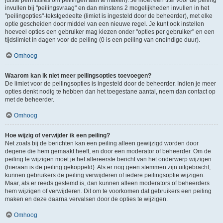
juiste permissies om peilingen aan te maken). Je moet een titel voor de peiling
invullen bij "peilingsvraag" en dan minstens 2 mogelijkheden invullen in het
"peilingopties"-tekstgedeelte (limiet is ingesteld door de beheerder), met elke
optie gescheiden door middel van een nieuwe regel. Je kunt ook instellen
hoeveel opties een gebruiker mag kiezen onder "opties per gebruiker" en een
tijdslimiet in dagen voor de peiling (0 is een peiling van oneindige duur).
Omhoog
Waarom kan ik niet meer peilingsopties toevoegen?
De limiet voor de peilingsopties is ingesteld door de beheerder. Indien je meer
opties denkt nodig te hebben dan het toegestane aantal, neem dan contact op
met de beheerder.
Omhoog
Hoe wijzig of verwijder ik een peiling?
Net zoals bij de berichten kan een peiling alleen gewijzigd worden door
degene die hem gemaakt heeft, en door een moderator of beheerder. Om de
peiling te wijzigen moet je het allereerste bericht van het onderwerp wijzigen
(hieraan is de peiling gekoppeld). Als er nog geen stemmen zijn uitgebracht,
kunnen gebruikers de peiling verwijderen of iedere peilingsoptie wijzigen.
Maar, als er reeds gestemd is, dan kunnen alleen moderators of beheerders
hem wijzigen of verwijderen. Dit om te voorkomen dat gebruikers een peiling
maken en deze daarna vervalsen door de opties te wijzigen.
Omhoog