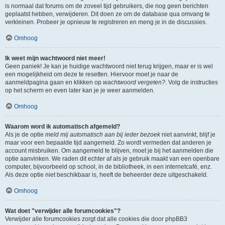
is normaal dat forums om de zoveel tijd gebruikers, die nog geen berichten
geplaatst hebben, verwijderen. Dit doen ze om de database qua omvang te
verkleinen. Probeer je opnieuw te registreren en meng je in de discussies.
Omhoog
Ik weet mijn wachtwoord niet meer!
Geen paniek! Je kan je huidige wachtwoord niet terug krijgen, maar er is wel
een mogelijkheid om deze te resetten. Hiervoor moet je naar de
aanmeldpagina gaan en klikken op
wachtwoord vergeten?
. Volg de instructies
op het scherm en even later kan je je weer aanmelden.
Omhoog
Waarom word ik automatisch afgemeld?
Als je de optie
meld mij automatisch aan bij ieder bezoek
niet aanvinkt, blijf je
maar voor een bepaalde tijd aangemeld. Zo wordt vermeden dat anderen je
account misbruiken. Om aangemeld te blijven, moet je bij het aanmelden die
optie aanvinken. We raden dit echter af als je gebruik maakt van een openbare
computer, bijvoorbeeld op school, in de bibliotheek, in een internetcafé, enz.
Als deze optie niet beschikbaar is, heeft de beheerder deze uitgeschakeld.
Omhoog
Wat doet "verwijder alle forumcookies"?
Verwijder alle forumcookies zorgt dat alle cookies die door phpBB3