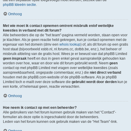
dat een bepaalde optie toegevoegd moet worden, bezoek dan de
phpBB Ideeën sectie
.
Omhoog
Met wie moet ik contact opnemen omtrent misbruik en/of wettelijke
kwesties in verband met dit forum?
Alle beheerders die op de "het team"-pagina vermeld worden, staan open voor
je klachten. Als je geen reactie hebt gekregen, kun je contact opnemen met de
eigenaar van het domein (dmv een
whois lookup
) of, als dit forum op een gratis
host staat (bijvoorbeeld xsbb.nl, nl.forums.cc, dotbb.be, enz.), het beheer of
misbruik-afdeling van de gratis host. Wees je er bewust van dat phpBB Limited
geen inspraak
heeft en dus in geen enkel geval aansprakelijk gehouden kan
worden over hoe, waar en door wie dit forum gebruikt wordt. Neem
geen
contact op met phpBB Limited met vragen over wettelijke kwesties (zoals
aanspreekbaarheid, ongepaste commentaar, enz.) die
niet direct verband
houden met de phpBB.com-website of de phpBB-software. Als je phpBB
Limited toch e-mailt over deze software die
gebruikt wordt door derden
kun je
een korte, of helemaal geen, reactie verwachten.
Omhoog
Hoe neem ik contact op met een beheerder?
Alle gebruikers van het forum kunnen gebruik maken van het “Contact”-
formulier als deze optie is ingeschakeld door de beheerders.
Leden van het forum kunnen ook gebruik maken van de “Het Team”-link.