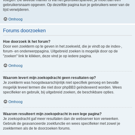
voegen. De tweede manier is via het gebruikerspaneel, je moet dan een
gebruikersnaam opgeven. Op dezelfde pagina kun je gebruikers weer van de
lijst verwijderen.
Omhoog
Forums doorzoeken
Hoe doorzoek ik het forum?
Door een zoekterm op te geven in het zoekveld, die je vindt op de index-,
forum- en onderwerppagina. Uitgebreid zoeken is mogelijk door op de
"zoeken" link te klikken, deze vind je op iedere pagina.
Omhoog
Waarom levert mijn zoekopdracht geen resultaten op?
Je zoekterm was hoogstwaarschijnlijk niet specifiek genoeg en bevatte
mogelijk teveel termen die niet door phpBB3 geïndexeerd worden. Wees
specifieker en gebruik, bij uitgebreid zoeken, de beschikbare opties.
Omhoog
Waarom resulteert mijn zoekopdracht in een lege pagina?
Je zoekopdracht gaf meer resultaten dan de webserver kon verwerken.
Gebruik de geavanceerde zoekfunctie en wees specifieker met zowel je
zoektermen als de te doorzoeken forums.