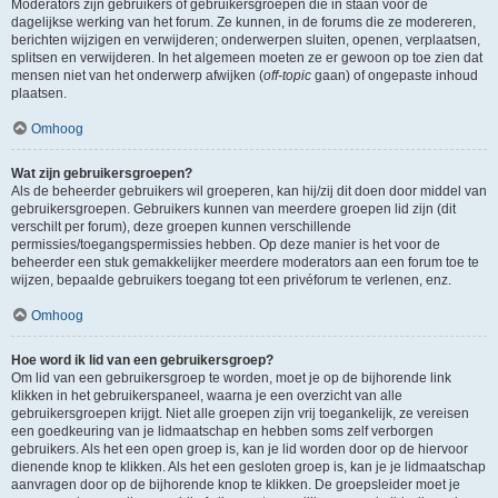
Moderators zijn gebruikers of gebruikersgroepen die in staan voor de
dagelijkse werking van het forum. Ze kunnen, in de forums die ze modereren,
berichten wijzigen en verwijderen; onderwerpen sluiten, openen, verplaatsen,
splitsen en verwijderen. In het algemeen moeten ze er gewoon op toe zien dat
mensen niet van het onderwerp afwijken (
off-topic
gaan) of ongepaste inhoud
plaatsen.
Omhoog
Wat zijn gebruikersgroepen?
Als de beheerder gebruikers wil groeperen, kan hij/zij dit doen door middel van
gebruikersgroepen. Gebruikers kunnen van meerdere groepen lid zijn (dit
verschilt per forum), deze groepen kunnen verschillende
permissies/toegangspermissies hebben. Op deze manier is het voor de
beheerder een stuk gemakkelijker meerdere moderators aan een forum toe te
wijzen, bepaalde gebruikers toegang tot een privéforum te verlenen, enz.
Omhoog
Hoe word ik lid van een gebruikersgroep?
Om lid van een gebruikersgroep te worden, moet je op de bijhorende link
klikken in het gebruikerspaneel, waarna je een overzicht van alle
gebruikersgroepen krijgt. Niet alle groepen zijn vrij toegankelijk, ze vereisen
een goedkeuring van je lidmaatschap en hebben soms zelf verborgen
gebruikers. Als het een open groep is, kan je lid worden door op de hiervoor
dienende knop te klikken. Als het een gesloten groep is, kan je je lidmaatschap
aanvragen door op de bijhorende knop te klikken. De groepsleider moet je