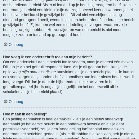
beperkte tijd nadat het geplaatst is) door te klikken op de
wijzig
knop van het
desbetreffende bericht. Als er al iemand op je bericht gereageerd heeft, komt er
onderaan je bericht een klein tekstje dat zegt hoeveel keer en wanneer je het
bericht voor het laatst je gewijzigd hebt. Dit zal niet verschijnen als nog
niemand gereageerd heeft, evenmin als een beheerder of moderator je bericht
gewijzigd heeft. Zij kunnen wel een mededeling toevoegen, waarom ze je
bericht gewijzigd hebben. Het verwijderen van een bericht is niet meer
mogelijk zodra er iemand op gereageerd heeft.
Omhoog
Hoe voeg ik een onderschrift toe aan mijn bericht?
Om een onderschrift aan je bericht toe te voegen, moet je er eerst één maken.
Dit kun je via het gebruikerspaneel doen. Als je dit gedaan hebt, kun je de
optie
voeg mijn onderschrift toe
aanvinken als je een bericht plaatst. Je kunt er
ook voor zorgen dat je onderschrift automatisch aan ieder nieuw bericht wordt
toegevoegd. Dit doe je door de bijhorende optie te activeren in het
gebruikerspaneel (het is nog altijd mogelijk om het onderschrift uit te
schakelen als je het bericht plaatst).
Omhoog
Hoe maak ik een peiling?
Een peiling aanmaken is heel gemakkelijk, als je een nieuw onderwerp
aanmaakt (of het eerste bericht in een onderwerp bewerkt en als je daar
permissies voor hebt) zou je een "voeg peiling toe" tabblad moeten zien
onderaan het berichten-gedeelte (als je dit tabblad niet kan zien, heb je niet de