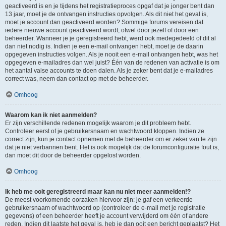
geactiveerd is en je tijdens het registratieproces opgaf dat je jonger bent dan
13 jaar, moet je de ontvangen instructies opvolgen. Als dit niet het geval is,
moet je account dan geactiveerd worden? Sommige forums vereisen dat
iedere nieuwe account geactiveerd wordt, ofwel door jezelf of door een
beheerder. Wanneer je je geregistreerd hebt, werd ook medegedeeld of dit al
dan niet nodig is. Indien je een e-mail ontvangen hebt, moet je de daarin
opgegeven instructies volgen. Als je nooit een e-mail ontvangen hebt, was het
opgegeven e-mailadres dan wel juist? Één van de redenen van activatie is om
het aantal valse accounts te doen dalen. Als je zeker bent dat je e-mailadres
correct was, neem dan contact op met de beheerder.
Omhoog
Waarom kan ik niet aanmelden?
Er zijn verschillende redenen mogelijk waarom je dit probleem hebt.
Controleer eerst of je gebruikersnaam en wachtwoord kloppen. Indien ze
correct zijn, kun je contact opnemen met de beheerder om er zeker van te zijn
dat je niet verbannen bent. Het is ook mogelijk dat de forumconfiguratie fout is,
dan moet dit door de beheerder opgelost worden.
Omhoog
Ik heb me ooit geregistreerd maar kan nu niet meer aanmelden!?
De meest voorkomende oorzaken hiervoor zijn: je gaf een verkeerde
gebruikersnaam of wachtwoord op (controleer de e-mail met je registratie
gegevens) of een beheerder heeft je account verwijderd om één of andere
reden. Indien dit laatste het geval is, heb je dan ooit een bericht geplaatst? Het