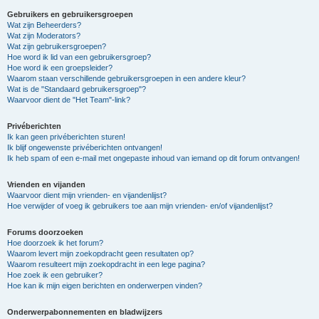
Gebruikers en gebruikersgroepen
Wat zijn Beheerders?
Wat zijn Moderators?
Wat zijn gebruikersgroepen?
Hoe word ik lid van een gebruikersgroep?
Hoe word ik een groepsleider?
Waarom staan verschillende gebruikersgroepen in een andere kleur?
Wat is de "Standaard gebruikersgroep"?
Waarvoor dient de "Het Team"-link?
Privéberichten
Ik kan geen privéberichten sturen!
Ik blijf ongewenste privéberichten ontvangen!
Ik heb spam of een e-mail met ongepaste inhoud van iemand op dit forum ontvangen!
Vrienden en vijanden
Waarvoor dient mijn vrienden- en vijandenlijst?
Hoe verwijder of voeg ik gebruikers toe aan mijn vrienden- en/of vijandenlijst?
Forums doorzoeken
Hoe doorzoek ik het forum?
Waarom levert mijn zoekopdracht geen resultaten op?
Waarom resulteert mijn zoekopdracht in een lege pagina?
Hoe zoek ik een gebruiker?
Hoe kan ik mijn eigen berichten en onderwerpen vinden?
Onderwerpabonnementen en bladwijzers