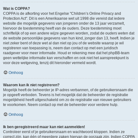
Wat is COPPA?
COPPA is de afkorting voor het Engelse "Children’s Online Privacy and
Protection Act". Dit is een Amerikaanse wet uit 1998 die vereist dat iedere
website die mogelijk gegevens van jongeren onder de 13 jaar verzamelt,
hiervoor de toestemming heeft van de ouders. Deze toestemming moet
schriftelijk of op een andere wijze gegeven worden, zodat de ouders weten dat
de website persoonlijke gegevens van hun kind, jonger dan 13, heeft. Indien je
niet zeker bent of deze wet al dan niet op jou of de website waarop je wil
registreren van toepassing is, neem dan contact op met een juridisch
raadgever voor meer informatie. Houd er rekening mee dat het phpBB-team
geen wettelijke informatie kan verschaffen en ook niet het aanspreekpunt is
voor deze wetgeving, tenzij dit hieronder vermeld wordt.
Omhoog
Waarom kan ik niet registreren?
Mogelijk heeft de beheerder je IP-adres verbannen, of de gebruikersnaam die
je opgeeft verboden. Tevens is het mogelijk dat de beheerder de registratie
mogelijkheid heeft uitgeschakeld om zo de registratie van nieuwe gebruikers
te voorkomen. Neem contact op met de beheerder voor verdere hulp.
Omhoog
Ik ben geregistreerd maar kan niet aanmelden!
Controleer eerst of je gebruikersnaam en wachtwoord kloppen. Indien ze
correct zijn, kan één of meerdere zaken hiervan de oorzaak zijn. Indien COPPA