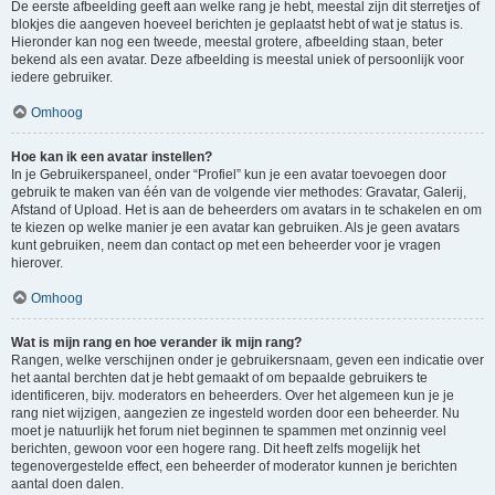
De eerste afbeelding geeft aan welke rang je hebt, meestal zijn dit sterretjes of
blokjes die aangeven hoeveel berichten je geplaatst hebt of wat je status is.
Hieronder kan nog een tweede, meestal grotere, afbeelding staan, beter
bekend als een avatar. Deze afbeelding is meestal uniek of persoonlijk voor
iedere gebruiker.
Omhoog
Hoe kan ik een avatar instellen?
In je Gebruikerspaneel, onder “Profiel” kun je een avatar toevoegen door
gebruik te maken van één van de volgende vier methodes: Gravatar, Galerij,
Afstand of Upload. Het is aan de beheerders om avatars in te schakelen en om
te kiezen op welke manier je een avatar kan gebruiken. Als je geen avatars
kunt gebruiken, neem dan contact op met een beheerder voor je vragen
hierover.
Omhoog
Wat is mijn rang en hoe verander ik mijn rang?
Rangen, welke verschijnen onder je gebruikersnaam, geven een indicatie over
het aantal berchten dat je hebt gemaakt of om bepaalde gebruikers te
identificeren, bijv. moderators en beheerders. Over het algemeen kun je je
rang niet wijzigen, aangezien ze ingesteld worden door een beheerder. Nu
moet je natuurlijk het forum niet beginnen te spammen met onzinnig veel
berichten, gewoon voor een hogere rang. Dit heeft zelfs mogelijk het
tegenovergestelde effect, een beheerder of moderator kunnen je berichten
aantal doen dalen.