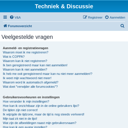
Techniek & Discussie
V&A
Registreer
Aanmelden
Z
Forumoverzicht
o
Veelgestelde vragen
e
k
Aanmeld- en registratievragen
Waarom moet ik me registreren?
Wat is COPPA?
Waarom kan ik niet registreren?
Ik ben geregistreerd maar kan niet aanmelden!
Waarom kan ik niet aanmelden?
Ik heb me ooit geregistreerd maar kan nu niet meer aanmelden!?
Ik weet mijn wachtwoord niet meer!
Waarom word ik automatisch afgemeld?
Wat doet "verwijder alle forumcookies"?
Gebruikersvoorkeuren en instellingen
Hoe verander ik mijn instellingen?
Hoe kan ik onzichtbaar zijn in de online gebruikers lijst?
De tijden zijn niet correct!
Ik wijzigde de tijdzone, maar de tijd is nog steeds verkeerd!
Mijn taal zit niet in de lijst!
Wat zijn de afbeeldingen naast mijn gebruikersnaam?
Hoe kan ik een avatar instellen?