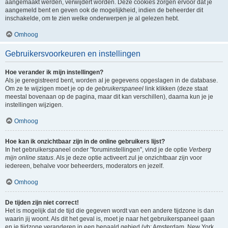
aangemaakt werden, verwijdert worden. Deze cookies zorgen ervoor dat je
aangemeld bent en geven ook de mogelijkheid, indien de beheerder dit
inschakelde, om te zien welke onderwerpen je al gelezen hebt.
Omhoog
Gebruikersvoorkeuren en instellingen
Hoe verander ik mijn instellingen?
Als je geregistreerd bent, worden al je gegevens opgeslagen in de database.
Om ze te wijzigen moet je op de
gebruikerspaneel
link klikken (deze staat
meestal bovenaan op de pagina, maar dit kan verschillen), daarna kun je je
instellingen wijzigen.
Omhoog
Hoe kan ik onzichtbaar zijn in de online gebruikers lijst?
In het gebruikerspaneel onder "foruminstellingen", vind je de optie
Verberg
mijn online status
. Als je deze optie activeert zul je onzichtbaar zijn voor
iedereen, behalve voor beheerders, moderators en jezelf.
Omhoog
De tijden zijn niet correct!
Het is mogelijk dat de tijd die gegeven wordt van een andere tijdzone is dan
waarin jij woont. Als dit het geval is, moet je naar het gebruikerspaneel gaan
en je tijdzone veranderen in een bepaald gebied (vb: Amsterdam, New York,