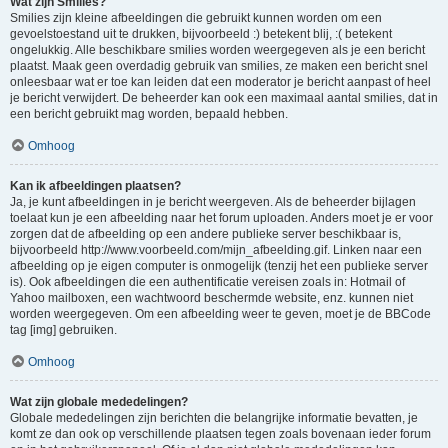
Wat zijn Smilies?
Smilies zijn kleine afbeeldingen die gebruikt kunnen worden om een
gevoelstoestand uit te drukken, bijvoorbeeld :) betekent blij, :( betekent
ongelukkig. Alle beschikbare smilies worden weergegeven als je een bericht
plaatst. Maak geen overdadig gebruik van smilies, ze maken een bericht snel
onleesbaar wat er toe kan leiden dat een moderator je bericht aanpast of heel
je bericht verwijdert. De beheerder kan ook een maximaal aantal smilies, dat in
een bericht gebruikt mag worden, bepaald hebben.
Omhoog
Kan ik afbeeldingen plaatsen?
Ja, je kunt afbeeldingen in je bericht weergeven. Als de beheerder bijlagen
toelaat kun je een afbeelding naar het forum uploaden. Anders moet je er voor
zorgen dat de afbeelding op een andere publieke server beschikbaar is,
bijvoorbeeld http://www.voorbeeld.com/mijn_afbeelding.gif. Linken naar een
afbeelding op je eigen computer is onmogelijk (tenzij het een publieke server
is). Ook afbeeldingen die een authentificatie vereisen zoals in: Hotmail of
Yahoo mailboxen, een wachtwoord beschermde website, enz. kunnen niet
worden weergegeven. Om een afbeelding weer te geven, moet je de BBCode
tag [img] gebruiken.
Omhoog
Wat zijn globale mededelingen?
Globale mededelingen zijn berichten die belangrijke informatie bevatten, je
komt ze dan ook op verschillende plaatsen tegen zoals bovenaan ieder forum