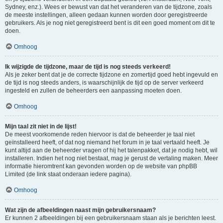
Sydney, enz.). Wees er bewust van dat het veranderen van de tijdzone, zoals
de meeste instellingen, alleen gedaan kunnen worden door geregistreerde
gebruikers. Als je nog niet geregistreerd bent is dit een goed moment om dit te
doen.
Omhoog
Ik wijzigde de tijdzone, maar de tijd is nog steeds verkeerd!
Als je zeker bent dat je de correcte tijdzone en zomertijd goed hebt ingevuld en
de tijd is nog steeds anders, is waarschijnlijk de tijd op de server verkeerd
ingesteld en zullen de beheerders een aanpassing moeten doen.
Omhoog
Mijn taal zit niet in de lijst!
De meest voorkomende reden hiervoor is dat de beheerder je taal niet
geïnstalleerd heeft, of dat nog niemand het forum in je taal vertaald heeft. Je
kunt altijd aan de beheerder vragen of hij het talenpakket, dat je nodig hebt, wil
installeren. Indien het nog niet bestaat, mag je gerust de vertaling maken. Meer
informatie hieromtrent kan gevonden worden op de website van phpBB
Limited (de link staat onderaan iedere pagina).
Omhoog
Wat zijn de afbeeldingen naast mijn gebruikersnaam?
Er kunnen 2 afbeeldingen bij een gebruikersnaam staan als je berichten leest.