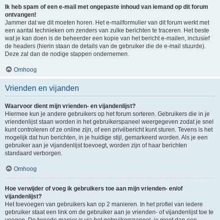
Ik heb spam of een e-mail met ongepaste inhoud van iemand op dit forum
ontvangen!
Jammer dat we dit moeten horen. Het e-mailformulier van dit forum werkt met
een aantal technieken om zenders van zulke berichten te traceren. Het beste
wat je kan doen is de beheerder een kopie van het bericht e-mailen, inclusief
de headers (hierin staan de details van de gebruiker die de e-mail stuurde).
Deze zal dan de nodige stappen ondernemen.
Omhoog
Vrienden en vijanden
Waarvoor dient mijn vrienden- en vijandenlijst?
Hiermee kun je andere gebruikers op het forum sorteren. Gebruikers die in je
vriendenlijst staan worden in het gebruikerspaneel weergegeven zodat je snel
kunt controleren of ze online zijn, of een privébericht kunt sturen. Tevens is het
mogelijk dat hun berichten, in je huidige stijl, gemarkeerd worden. Als je een
gebruiker aan je vijandenlijst toevoegt, worden zijn of haar berichten
standaard verborgen.
Omhoog
Hoe verwijder of voeg ik gebruikers toe aan mijn vrienden- en/of
vijandenlijst?
Het toevoegen van gebruikers kan op 2 manieren. In het profiel van iedere
gebruiker staat een link om de gebruiker aan je vrienden- of vijandenlijst toe te