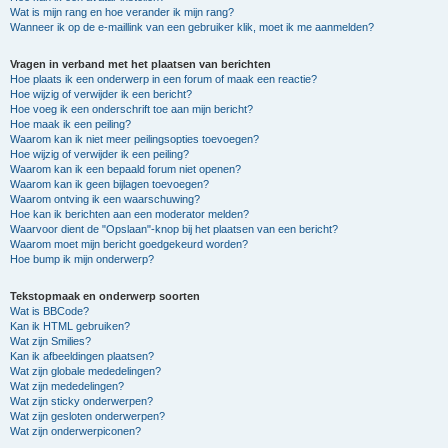
Wat is mijn rang en hoe verander ik mijn rang?
Wanneer ik op de e-maillink van een gebruiker klik, moet ik me aanmelden?
Vragen in verband met het plaatsen van berichten
Hoe plaats ik een onderwerp in een forum of maak een reactie?
Hoe wijzig of verwijder ik een bericht?
Hoe voeg ik een onderschrift toe aan mijn bericht?
Hoe maak ik een peiling?
Waarom kan ik niet meer peilingsopties toevoegen?
Hoe wijzig of verwijder ik een peiling?
Waarom kan ik een bepaald forum niet openen?
Waarom kan ik geen bijlagen toevoegen?
Waarom ontving ik een waarschuwing?
Hoe kan ik berichten aan een moderator melden?
Waarvoor dient de "Opslaan"-knop bij het plaatsen van een bericht?
Waarom moet mijn bericht goedgekeurd worden?
Hoe bump ik mijn onderwerp?
Tekstopmaak en onderwerp soorten
Wat is BBCode?
Kan ik HTML gebruiken?
Wat zijn Smilies?
Kan ik afbeeldingen plaatsen?
Wat zijn globale mededelingen?
Wat zijn mededelingen?
Wat zijn sticky onderwerpen?
Wat zijn gesloten onderwerpen?
Wat zijn onderwerpiconen?