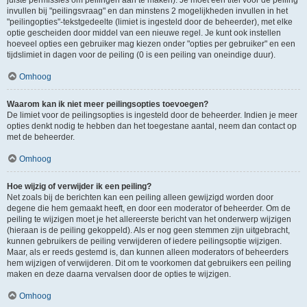
juiste permissies om peilingen aan te maken). Je moet een titel voor de peiling
invullen bij "peilingsvraag" en dan minstens 2 mogelijkheden invullen in het
"peilingopties"-tekstgedeelte (limiet is ingesteld door de beheerder), met elke
optie gescheiden door middel van een nieuwe regel. Je kunt ook instellen
hoeveel opties een gebruiker mag kiezen onder "opties per gebruiker" en een
tijdslimiet in dagen voor de peiling (0 is een peiling van oneindige duur).
Omhoog
Waarom kan ik niet meer peilingsopties toevoegen?
De limiet voor de peilingsopties is ingesteld door de beheerder. Indien je meer
opties denkt nodig te hebben dan het toegestane aantal, neem dan contact op
met de beheerder.
Omhoog
Hoe wijzig of verwijder ik een peiling?
Net zoals bij de berichten kan een peiling alleen gewijzigd worden door
degene die hem gemaakt heeft, en door een moderator of beheerder. Om de
peiling te wijzigen moet je het allereerste bericht van het onderwerp wijzigen
(hieraan is de peiling gekoppeld). Als er nog geen stemmen zijn uitgebracht,
kunnen gebruikers de peiling verwijderen of iedere peilingsoptie wijzigen.
Maar, als er reeds gestemd is, dan kunnen alleen moderators of beheerders
hem wijzigen of verwijderen. Dit om te voorkomen dat gebruikers een peiling
maken en deze daarna vervalsen door de opties te wijzigen.
Omhoog