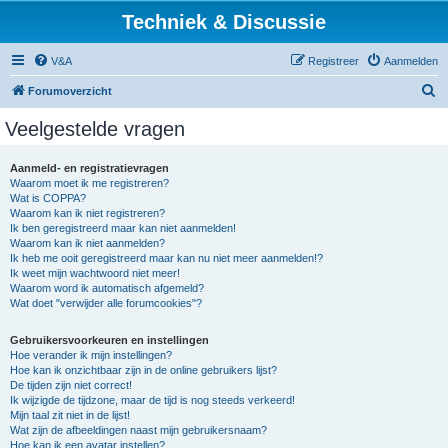
Techniek & Discussie
V&A
Registreer
Aanmelden
Z
Forumoverzicht
o
Veelgestelde vragen
e
k
Aanmeld- en registratievragen
Waarom moet ik me registreren?
Wat is COPPA?
Waarom kan ik niet registreren?
Ik ben geregistreerd maar kan niet aanmelden!
Waarom kan ik niet aanmelden?
Ik heb me ooit geregistreerd maar kan nu niet meer aanmelden!?
Ik weet mijn wachtwoord niet meer!
Waarom word ik automatisch afgemeld?
Wat doet "verwijder alle forumcookies"?
Gebruikersvoorkeuren en instellingen
Hoe verander ik mijn instellingen?
Hoe kan ik onzichtbaar zijn in de online gebruikers lijst?
De tijden zijn niet correct!
Ik wijzigde de tijdzone, maar de tijd is nog steeds verkeerd!
Mijn taal zit niet in de lijst!
Wat zijn de afbeeldingen naast mijn gebruikersnaam?
Hoe kan ik een avatar instellen?