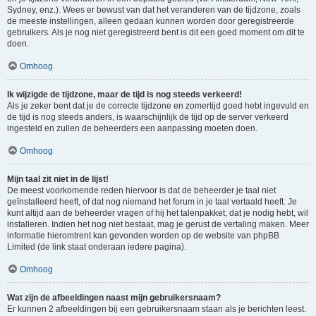
Sydney, enz.). Wees er bewust van dat het veranderen van de tijdzone, zoals
de meeste instellingen, alleen gedaan kunnen worden door geregistreerde
gebruikers. Als je nog niet geregistreerd bent is dit een goed moment om dit te
doen.
Omhoog
Ik wijzigde de tijdzone, maar de tijd is nog steeds verkeerd!
Als je zeker bent dat je de correcte tijdzone en zomertijd goed hebt ingevuld en
de tijd is nog steeds anders, is waarschijnlijk de tijd op de server verkeerd
ingesteld en zullen de beheerders een aanpassing moeten doen.
Omhoog
Mijn taal zit niet in de lijst!
De meest voorkomende reden hiervoor is dat de beheerder je taal niet
geïnstalleerd heeft, of dat nog niemand het forum in je taal vertaald heeft. Je
kunt altijd aan de beheerder vragen of hij het talenpakket, dat je nodig hebt, wil
installeren. Indien het nog niet bestaat, mag je gerust de vertaling maken. Meer
informatie hieromtrent kan gevonden worden op de website van phpBB
Limited (de link staat onderaan iedere pagina).
Omhoog
Wat zijn de afbeeldingen naast mijn gebruikersnaam?
Er kunnen 2 afbeeldingen bij een gebruikersnaam staan als je berichten leest.