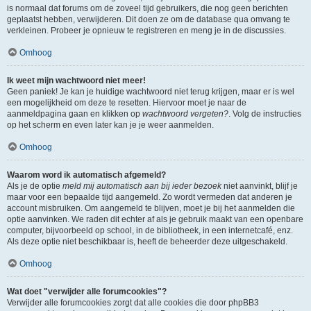
is normaal dat forums om de zoveel tijd gebruikers, die nog geen berichten
geplaatst hebben, verwijderen. Dit doen ze om de database qua omvang te
verkleinen. Probeer je opnieuw te registreren en meng je in de discussies.
Omhoog
Ik weet mijn wachtwoord niet meer!
Geen paniek! Je kan je huidige wachtwoord niet terug krijgen, maar er is wel
een mogelijkheid om deze te resetten. Hiervoor moet je naar de
aanmeldpagina gaan en klikken op
wachtwoord vergeten?
. Volg de instructies
op het scherm en even later kan je je weer aanmelden.
Omhoog
Waarom word ik automatisch afgemeld?
Als je de optie
meld mij automatisch aan bij ieder bezoek
niet aanvinkt, blijf je
maar voor een bepaalde tijd aangemeld. Zo wordt vermeden dat anderen je
account misbruiken. Om aangemeld te blijven, moet je bij het aanmelden die
optie aanvinken. We raden dit echter af als je gebruik maakt van een openbare
computer, bijvoorbeeld op school, in de bibliotheek, in een internetcafé, enz.
Als deze optie niet beschikbaar is, heeft de beheerder deze uitgeschakeld.
Omhoog
Wat doet "verwijder alle forumcookies"?
Verwijder alle forumcookies zorgt dat alle cookies die door phpBB3