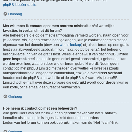
dat een bepaalde optie toegevoegd moet worden, bezoek dan de
phpBB Ideeën sectie
.
Omhoog
Met wie moet ik contact opnemen omtrent misbruik en/of wettelijke
kwesties in verband met dit forum?
Alle beheerders die op de "het team"-pagina vermeld worden, staan open voor
je klachten. Als je geen reactie hebt gekregen, kun je contact opnemen met de
eigenaar van het domein (dmv een
whois lookup
) of, als dit forum op een gratis
host staat (bijvoorbeeld xsbb.nl, nl.forums.cc, dotbb.be, enz.), het beheer of
misbruik-afdeling van de gratis host. Wees je er bewust van dat phpBB Limited
geen inspraak
heeft en dus in geen enkel geval aansprakelijk gehouden kan
worden over hoe, waar en door wie dit forum gebruikt wordt. Neem
geen
contact op met phpBB Limited met vragen over wettelijke kwesties (zoals
aanspreekbaarheid, ongepaste commentaar, enz.) die
niet direct verband
houden met de phpBB.com-website of de phpBB-software. Als je phpBB
Limited toch e-mailt over deze software die
gebruikt wordt door derden
kun je
een korte, of helemaal geen, reactie verwachten.
Omhoog
Hoe neem ik contact op met een beheerder?
Alle gebruikers van het forum kunnen gebruik maken van het “Contact”-
formulier als deze optie is ingeschakeld door de beheerders.
Leden van het forum kunnen ook gebruik maken van de “Het Team”-link.