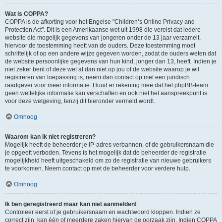
Wat is COPPA?
COPPA is de afkorting voor het Engelse "Children’s Online Privacy and
Protection Act". Dit is een Amerikaanse wet uit 1998 die vereist dat iedere
website die mogelijk gegevens van jongeren onder de 13 jaar verzamelt,
hiervoor de toestemming heeft van de ouders. Deze toestemming moet
schriftelijk of op een andere wijze gegeven worden, zodat de ouders weten dat
de website persoonlijke gegevens van hun kind, jonger dan 13, heeft. Indien je
niet zeker bent of deze wet al dan niet op jou of de website waarop je wil
registreren van toepassing is, neem dan contact op met een juridisch
raadgever voor meer informatie. Houd er rekening mee dat het phpBB-team
geen wettelijke informatie kan verschaffen en ook niet het aanspreekpunt is
voor deze wetgeving, tenzij dit hieronder vermeld wordt.
Omhoog
Waarom kan ik niet registreren?
Mogelijk heeft de beheerder je IP-adres verbannen, of de gebruikersnaam die
je opgeeft verboden. Tevens is het mogelijk dat de beheerder de registratie
mogelijkheid heeft uitgeschakeld om zo de registratie van nieuwe gebruikers
te voorkomen. Neem contact op met de beheerder voor verdere hulp.
Omhoog
Ik ben geregistreerd maar kan niet aanmelden!
Controleer eerst of je gebruikersnaam en wachtwoord kloppen. Indien ze
correct zijn, kan één of meerdere zaken hiervan de oorzaak zijn. Indien COPPA