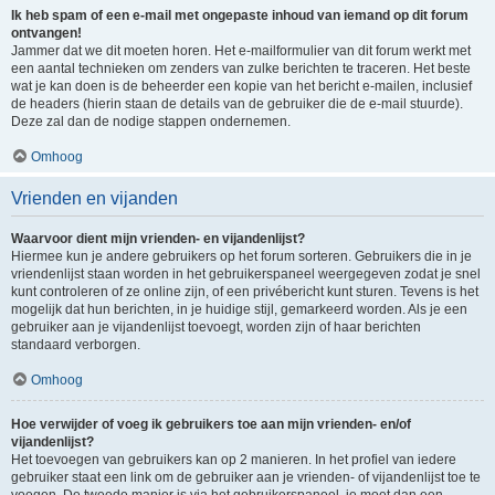
Ik heb spam of een e-mail met ongepaste inhoud van iemand op dit forum
ontvangen!
Jammer dat we dit moeten horen. Het e-mailformulier van dit forum werkt met
een aantal technieken om zenders van zulke berichten te traceren. Het beste
wat je kan doen is de beheerder een kopie van het bericht e-mailen, inclusief
de headers (hierin staan de details van de gebruiker die de e-mail stuurde).
Deze zal dan de nodige stappen ondernemen.
Omhoog
Vrienden en vijanden
Waarvoor dient mijn vrienden- en vijandenlijst?
Hiermee kun je andere gebruikers op het forum sorteren. Gebruikers die in je
vriendenlijst staan worden in het gebruikerspaneel weergegeven zodat je snel
kunt controleren of ze online zijn, of een privébericht kunt sturen. Tevens is het
mogelijk dat hun berichten, in je huidige stijl, gemarkeerd worden. Als je een
gebruiker aan je vijandenlijst toevoegt, worden zijn of haar berichten
standaard verborgen.
Omhoog
Hoe verwijder of voeg ik gebruikers toe aan mijn vrienden- en/of
vijandenlijst?
Het toevoegen van gebruikers kan op 2 manieren. In het profiel van iedere
gebruiker staat een link om de gebruiker aan je vrienden- of vijandenlijst toe te