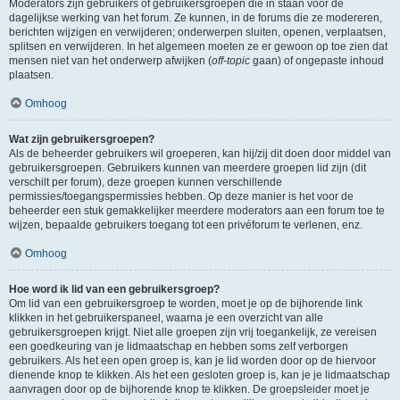
Moderators zijn gebruikers of gebruikersgroepen die in staan voor de
dagelijkse werking van het forum. Ze kunnen, in de forums die ze modereren,
berichten wijzigen en verwijderen; onderwerpen sluiten, openen, verplaatsen,
splitsen en verwijderen. In het algemeen moeten ze er gewoon op toe zien dat
mensen niet van het onderwerp afwijken (
off-topic
gaan) of ongepaste inhoud
plaatsen.
Omhoog
Wat zijn gebruikersgroepen?
Als de beheerder gebruikers wil groeperen, kan hij/zij dit doen door middel van
gebruikersgroepen. Gebruikers kunnen van meerdere groepen lid zijn (dit
verschilt per forum), deze groepen kunnen verschillende
permissies/toegangspermissies hebben. Op deze manier is het voor de
beheerder een stuk gemakkelijker meerdere moderators aan een forum toe te
wijzen, bepaalde gebruikers toegang tot een privéforum te verlenen, enz.
Omhoog
Hoe word ik lid van een gebruikersgroep?
Om lid van een gebruikersgroep te worden, moet je op de bijhorende link
klikken in het gebruikerspaneel, waarna je een overzicht van alle
gebruikersgroepen krijgt. Niet alle groepen zijn vrij toegankelijk, ze vereisen
een goedkeuring van je lidmaatschap en hebben soms zelf verborgen
gebruikers. Als het een open groep is, kan je lid worden door op de hiervoor
dienende knop te klikken. Als het een gesloten groep is, kan je je lidmaatschap
aanvragen door op de bijhorende knop te klikken. De groepsleider moet je