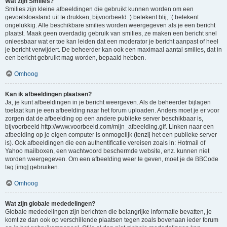
Wat zijn Smilies?
Smilies zijn kleine afbeeldingen die gebruikt kunnen worden om een
gevoelstoestand uit te drukken, bijvoorbeeld :) betekent blij, :( betekent
ongelukkig. Alle beschikbare smilies worden weergegeven als je een bericht
plaatst. Maak geen overdadig gebruik van smilies, ze maken een bericht snel
onleesbaar wat er toe kan leiden dat een moderator je bericht aanpast of heel
je bericht verwijdert. De beheerder kan ook een maximaal aantal smilies, dat in
een bericht gebruikt mag worden, bepaald hebben.
Omhoog
Kan ik afbeeldingen plaatsen?
Ja, je kunt afbeeldingen in je bericht weergeven. Als de beheerder bijlagen
toelaat kun je een afbeelding naar het forum uploaden. Anders moet je er voor
zorgen dat de afbeelding op een andere publieke server beschikbaar is,
bijvoorbeeld http://www.voorbeeld.com/mijn_afbeelding.gif. Linken naar een
afbeelding op je eigen computer is onmogelijk (tenzij het een publieke server
is). Ook afbeeldingen die een authentificatie vereisen zoals in: Hotmail of
Yahoo mailboxen, een wachtwoord beschermde website, enz. kunnen niet
worden weergegeven. Om een afbeelding weer te geven, moet je de BBCode
tag [img] gebruiken.
Omhoog
Wat zijn globale mededelingen?
Globale mededelingen zijn berichten die belangrijke informatie bevatten, je
komt ze dan ook op verschillende plaatsen tegen zoals bovenaan ieder forum