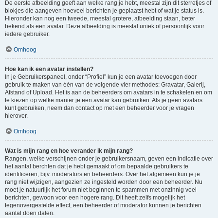
De eerste afbeelding geeft aan welke rang je hebt, meestal zijn dit sterretjes of
blokjes die aangeven hoeveel berichten je geplaatst hebt of wat je status is.
Hieronder kan nog een tweede, meestal grotere, afbeelding staan, beter
bekend als een avatar. Deze afbeelding is meestal uniek of persoonlijk voor
iedere gebruiker.
Omhoog
Hoe kan ik een avatar instellen?
In je Gebruikerspaneel, onder “Profiel” kun je een avatar toevoegen door
gebruik te maken van één van de volgende vier methodes: Gravatar, Galerij,
Afstand of Upload. Het is aan de beheerders om avatars in te schakelen en om
te kiezen op welke manier je een avatar kan gebruiken. Als je geen avatars
kunt gebruiken, neem dan contact op met een beheerder voor je vragen
hierover.
Omhoog
Wat is mijn rang en hoe verander ik mijn rang?
Rangen, welke verschijnen onder je gebruikersnaam, geven een indicatie over
het aantal berchten dat je hebt gemaakt of om bepaalde gebruikers te
identificeren, bijv. moderators en beheerders. Over het algemeen kun je je
rang niet wijzigen, aangezien ze ingesteld worden door een beheerder. Nu
moet je natuurlijk het forum niet beginnen te spammen met onzinnig veel
berichten, gewoon voor een hogere rang. Dit heeft zelfs mogelijk het
tegenovergestelde effect, een beheerder of moderator kunnen je berichten
aantal doen dalen.