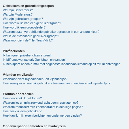
Gebruikers en gebruikersgroepen
Wat zijn Beheerders?
Wat zijn Moderators?
Wat zijn gebruikersgroepen?
Hoe word ik lid van een gebruikersgroep?
Hoe word ik een groepsleider?
Waarom staan verschillende gebruikersgroepen in een andere kleur?
Wat is de "Standaard gebruikersgroep"?
Waarvoor dient de "Het Team"-link?
Privéberichten
Ik kan geen privéberichten sturen!
Ik blijf ongewenste privéberichten ontvangen!
Ik heb spam of een e-mail met ongepaste inhoud van iemand op dit forum ontvangen!
Vrienden en vijanden
Waarvoor dient mijn vrienden- en vijandenlijst?
Hoe verwijder of voeg ik gebruikers toe aan mijn vrienden- en/of vijandenlijst?
Forums doorzoeken
Hoe doorzoek ik het forum?
Waarom levert mijn zoekopdracht geen resultaten op?
Waarom resulteert mijn zoekopdracht in een lege pagina?
Hoe zoek ik een gebruiker?
Hoe kan ik mijn eigen berichten en onderwerpen vinden?
Onderwerpabonnementen en bladwijzers