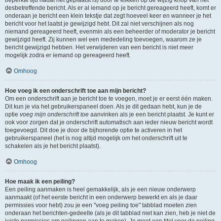
beperkte tijd nadat het geplaatst is) door te klikken op de
wijzig
knop van het
desbetreffende bericht. Als er al iemand op je bericht gereageerd heeft, komt er
onderaan je bericht een klein tekstje dat zegt hoeveel keer en wanneer je het
bericht voor het laatst je gewijzigd hebt. Dit zal niet verschijnen als nog
niemand gereageerd heeft, evenmin als een beheerder of moderator je bericht
gewijzigd heeft. Zij kunnen wel een mededeling toevoegen, waarom ze je
bericht gewijzigd hebben. Het verwijderen van een bericht is niet meer
mogelijk zodra er iemand op gereageerd heeft.
Omhoog
Hoe voeg ik een onderschrift toe aan mijn bericht?
Om een onderschrift aan je bericht toe te voegen, moet je er eerst één maken.
Dit kun je via het gebruikerspaneel doen. Als je dit gedaan hebt, kun je de
optie
voeg mijn onderschrift toe
aanvinken als je een bericht plaatst. Je kunt er
ook voor zorgen dat je onderschrift automatisch aan ieder nieuw bericht wordt
toegevoegd. Dit doe je door de bijhorende optie te activeren in het
gebruikerspaneel (het is nog altijd mogelijk om het onderschrift uit te
schakelen als je het bericht plaatst).
Omhoog
Hoe maak ik een peiling?
Een peiling aanmaken is heel gemakkelijk, als je een nieuw onderwerp
aanmaakt (of het eerste bericht in een onderwerp bewerkt en als je daar
permissies voor hebt) zou je een "voeg peiling toe" tabblad moeten zien
onderaan het berichten-gedeelte (als je dit tabblad niet kan zien, heb je niet de