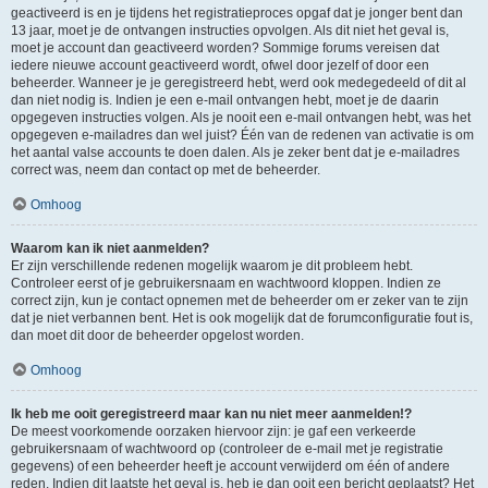
geactiveerd is en je tijdens het registratieproces opgaf dat je jonger bent dan
13 jaar, moet je de ontvangen instructies opvolgen. Als dit niet het geval is,
moet je account dan geactiveerd worden? Sommige forums vereisen dat
iedere nieuwe account geactiveerd wordt, ofwel door jezelf of door een
beheerder. Wanneer je je geregistreerd hebt, werd ook medegedeeld of dit al
dan niet nodig is. Indien je een e-mail ontvangen hebt, moet je de daarin
opgegeven instructies volgen. Als je nooit een e-mail ontvangen hebt, was het
opgegeven e-mailadres dan wel juist? Één van de redenen van activatie is om
het aantal valse accounts te doen dalen. Als je zeker bent dat je e-mailadres
correct was, neem dan contact op met de beheerder.
Omhoog
Waarom kan ik niet aanmelden?
Er zijn verschillende redenen mogelijk waarom je dit probleem hebt.
Controleer eerst of je gebruikersnaam en wachtwoord kloppen. Indien ze
correct zijn, kun je contact opnemen met de beheerder om er zeker van te zijn
dat je niet verbannen bent. Het is ook mogelijk dat de forumconfiguratie fout is,
dan moet dit door de beheerder opgelost worden.
Omhoog
Ik heb me ooit geregistreerd maar kan nu niet meer aanmelden!?
De meest voorkomende oorzaken hiervoor zijn: je gaf een verkeerde
gebruikersnaam of wachtwoord op (controleer de e-mail met je registratie
gegevens) of een beheerder heeft je account verwijderd om één of andere
reden. Indien dit laatste het geval is, heb je dan ooit een bericht geplaatst? Het