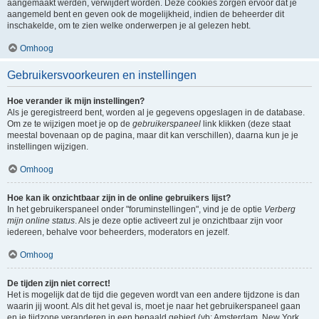
aangemaakt werden, verwijdert worden. Deze cookies zorgen ervoor dat je
aangemeld bent en geven ook de mogelijkheid, indien de beheerder dit
inschakelde, om te zien welke onderwerpen je al gelezen hebt.
Omhoog
Gebruikersvoorkeuren en instellingen
Hoe verander ik mijn instellingen?
Als je geregistreerd bent, worden al je gegevens opgeslagen in de database.
Om ze te wijzigen moet je op de
gebruikerspaneel
link klikken (deze staat
meestal bovenaan op de pagina, maar dit kan verschillen), daarna kun je je
instellingen wijzigen.
Omhoog
Hoe kan ik onzichtbaar zijn in de online gebruikers lijst?
In het gebruikerspaneel onder "foruminstellingen", vind je de optie
Verberg
mijn online status
. Als je deze optie activeert zul je onzichtbaar zijn voor
iedereen, behalve voor beheerders, moderators en jezelf.
Omhoog
De tijden zijn niet correct!
Het is mogelijk dat de tijd die gegeven wordt van een andere tijdzone is dan
waarin jij woont. Als dit het geval is, moet je naar het gebruikerspaneel gaan
en je tijdzone veranderen in een bepaald gebied (vb: Amsterdam, New York,