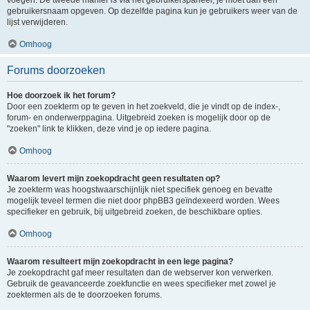
voegen. De tweede manier is via het gebruikerspaneel, je moet dan een
gebruikersnaam opgeven. Op dezelfde pagina kun je gebruikers weer van de
lijst verwijderen.
Omhoog
Forums doorzoeken
Hoe doorzoek ik het forum?
Door een zoekterm op te geven in het zoekveld, die je vindt op de index-,
forum- en onderwerppagina. Uitgebreid zoeken is mogelijk door op de
"zoeken" link te klikken, deze vind je op iedere pagina.
Omhoog
Waarom levert mijn zoekopdracht geen resultaten op?
Je zoekterm was hoogstwaarschijnlijk niet specifiek genoeg en bevatte
mogelijk teveel termen die niet door phpBB3 geïndexeerd worden. Wees
specifieker en gebruik, bij uitgebreid zoeken, de beschikbare opties.
Omhoog
Waarom resulteert mijn zoekopdracht in een lege pagina?
Je zoekopdracht gaf meer resultaten dan de webserver kon verwerken.
Gebruik de geavanceerde zoekfunctie en wees specifieker met zowel je
zoektermen als de te doorzoeken forums.