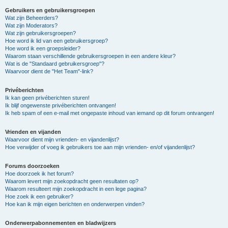
Gebruikers en gebruikersgroepen
Wat zijn Beheerders?
Wat zijn Moderators?
Wat zijn gebruikersgroepen?
Hoe word ik lid van een gebruikersgroep?
Hoe word ik een groepsleider?
Waarom staan verschillende gebruikersgroepen in een andere kleur?
Wat is de "Standaard gebruikersgroep"?
Waarvoor dient de "Het Team"-link?
Privéberichten
Ik kan geen privéberichten sturen!
Ik blijf ongewenste privéberichten ontvangen!
Ik heb spam of een e-mail met ongepaste inhoud van iemand op dit forum ontvangen!
Vrienden en vijanden
Waarvoor dient mijn vrienden- en vijandenlijst?
Hoe verwijder of voeg ik gebruikers toe aan mijn vrienden- en/of vijandenlijst?
Forums doorzoeken
Hoe doorzoek ik het forum?
Waarom levert mijn zoekopdracht geen resultaten op?
Waarom resulteert mijn zoekopdracht in een lege pagina?
Hoe zoek ik een gebruiker?
Hoe kan ik mijn eigen berichten en onderwerpen vinden?
Onderwerpabonnementen en bladwijzers