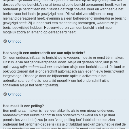
beperkte tijd nadat het geplaatst is) door te klikken op de
wijzig
knop van het
desbetreffende bericht. Als er al iemand op je bericht gereageerd heeft, komt er
onderaan je bericht een klein tekstje dat zegt hoeveel keer en wanneer je het
bericht voor het laatst je gewijzigd hebt. Dit zal niet verschijnen als nog
niemand gereageerd heeft, evenmin als een beheerder of moderator je bericht
gewijzigd heeft. Zij kunnen wel een mededeling toevoegen, waarom ze je
bericht gewijzigd hebben. Het verwijderen van een bericht is niet meer
mogelijk zodra er iemand op gereageerd heeft.
Omhoog
Hoe voeg ik een onderschrift toe aan mijn bericht?
Om een onderschrift aan je bericht toe te voegen, moet je er eerst één maken.
Dit kun je via het gebruikerspaneel doen. Als je dit gedaan hebt, kun je de
optie
voeg mijn onderschrift toe
aanvinken als je een bericht plaatst. Je kunt er
ook voor zorgen dat je onderschrift automatisch aan ieder nieuw bericht wordt
toegevoegd. Dit doe je door de bijhorende optie te activeren in het
gebruikerspaneel (het is nog altijd mogelijk om het onderschrift uit te
schakelen als je het bericht plaatst).
Omhoog
Hoe maak ik een peiling?
Een peiling aanmaken is heel gemakkelijk, als je een nieuw onderwerp
aanmaakt (of het eerste bericht in een onderwerp bewerkt en als je daar
permissies voor hebt) zou je een "voeg peiling toe" tabblad moeten zien
onderaan het berichten-gedeelte (als je dit tabblad niet kan zien, heb je niet de