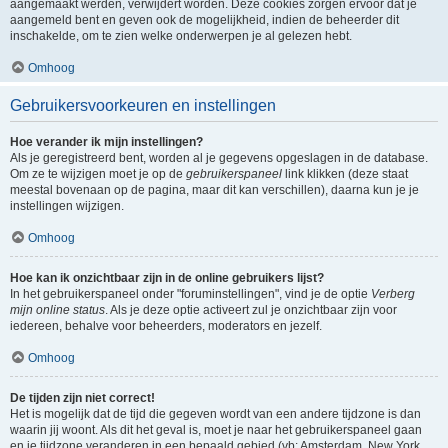
aangemaakt werden, verwijdert worden. Deze cookies zorgen ervoor dat je
aangemeld bent en geven ook de mogelijkheid, indien de beheerder dit
inschakelde, om te zien welke onderwerpen je al gelezen hebt.
Omhoog
Gebruikersvoorkeuren en instellingen
Hoe verander ik mijn instellingen?
Als je geregistreerd bent, worden al je gegevens opgeslagen in de database.
Om ze te wijzigen moet je op de
gebruikerspaneel
link klikken (deze staat
meestal bovenaan op de pagina, maar dit kan verschillen), daarna kun je je
instellingen wijzigen.
Omhoog
Hoe kan ik onzichtbaar zijn in de online gebruikers lijst?
In het gebruikerspaneel onder "foruminstellingen", vind je de optie
Verberg
mijn online status
. Als je deze optie activeert zul je onzichtbaar zijn voor
iedereen, behalve voor beheerders, moderators en jezelf.
Omhoog
De tijden zijn niet correct!
Het is mogelijk dat de tijd die gegeven wordt van een andere tijdzone is dan
waarin jij woont. Als dit het geval is, moet je naar het gebruikerspaneel gaan
en je tijdzone veranderen in een bepaald gebied (vb: Amsterdam, New York,