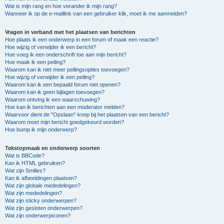
Wat is mijn rang en hoe verander ik mijn rang?
Wanneer ik op de e-maillink van een gebruiker klik, moet ik me aanmelden?
Vragen in verband met het plaatsen van berichten
Hoe plaats ik een onderwerp in een forum of maak een reactie?
Hoe wijzig of verwijder ik een bericht?
Hoe voeg ik een onderschrift toe aan mijn bericht?
Hoe maak ik een peiling?
Waarom kan ik niet meer peilingsopties toevoegen?
Hoe wijzig of verwijder ik een peiling?
Waarom kan ik een bepaald forum niet openen?
Waarom kan ik geen bijlagen toevoegen?
Waarom ontving ik een waarschuwing?
Hoe kan ik berichten aan een moderator melden?
Waarvoor dient de "Opslaan"-knop bij het plaatsen van een bericht?
Waarom moet mijn bericht goedgekeurd worden?
Hoe bump ik mijn onderwerp?
Tekstopmaak en onderwerp soorten
Wat is BBCode?
Kan ik HTML gebruiken?
Wat zijn Smilies?
Kan ik afbeeldingen plaatsen?
Wat zijn globale mededelingen?
Wat zijn mededelingen?
Wat zijn sticky onderwerpen?
Wat zijn gesloten onderwerpen?
Wat zijn onderwerpiconen?