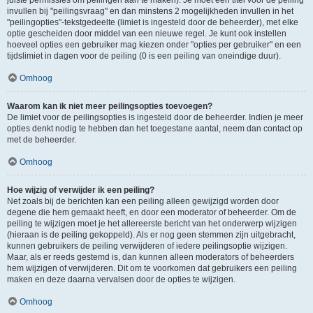
juiste permissies om peilingen aan te maken). Je moet een titel voor de peiling
invullen bij "peilingsvraag" en dan minstens 2 mogelijkheden invullen in het
"peilingopties"-tekstgedeelte (limiet is ingesteld door de beheerder), met elke
optie gescheiden door middel van een nieuwe regel. Je kunt ook instellen
hoeveel opties een gebruiker mag kiezen onder "opties per gebruiker" en een
tijdslimiet in dagen voor de peiling (0 is een peiling van oneindige duur).
Omhoog
Waarom kan ik niet meer peilingsopties toevoegen?
De limiet voor de peilingsopties is ingesteld door de beheerder. Indien je meer
opties denkt nodig te hebben dan het toegestane aantal, neem dan contact op
met de beheerder.
Omhoog
Hoe wijzig of verwijder ik een peiling?
Net zoals bij de berichten kan een peiling alleen gewijzigd worden door
degene die hem gemaakt heeft, en door een moderator of beheerder. Om de
peiling te wijzigen moet je het allereerste bericht van het onderwerp wijzigen
(hieraan is de peiling gekoppeld). Als er nog geen stemmen zijn uitgebracht,
kunnen gebruikers de peiling verwijderen of iedere peilingsoptie wijzigen.
Maar, als er reeds gestemd is, dan kunnen alleen moderators of beheerders
hem wijzigen of verwijderen. Dit om te voorkomen dat gebruikers een peiling
maken en deze daarna vervalsen door de opties te wijzigen.
Omhoog