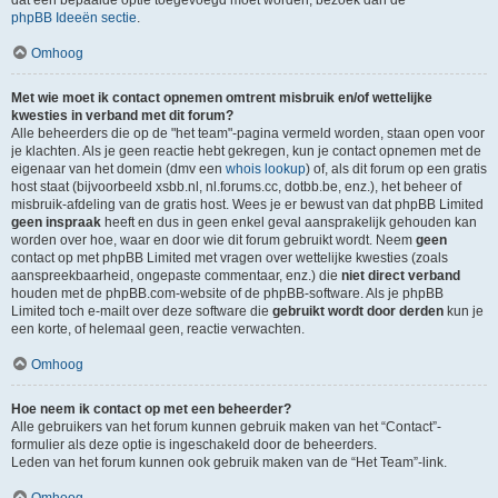
dat een bepaalde optie toegevoegd moet worden, bezoek dan de
phpBB Ideeën sectie
.
Omhoog
Met wie moet ik contact opnemen omtrent misbruik en/of wettelijke
kwesties in verband met dit forum?
Alle beheerders die op de "het team"-pagina vermeld worden, staan open voor
je klachten. Als je geen reactie hebt gekregen, kun je contact opnemen met de
eigenaar van het domein (dmv een
whois lookup
) of, als dit forum op een gratis
host staat (bijvoorbeeld xsbb.nl, nl.forums.cc, dotbb.be, enz.), het beheer of
misbruik-afdeling van de gratis host. Wees je er bewust van dat phpBB Limited
geen inspraak
heeft en dus in geen enkel geval aansprakelijk gehouden kan
worden over hoe, waar en door wie dit forum gebruikt wordt. Neem
geen
contact op met phpBB Limited met vragen over wettelijke kwesties (zoals
aanspreekbaarheid, ongepaste commentaar, enz.) die
niet direct verband
houden met de phpBB.com-website of de phpBB-software. Als je phpBB
Limited toch e-mailt over deze software die
gebruikt wordt door derden
kun je
een korte, of helemaal geen, reactie verwachten.
Omhoog
Hoe neem ik contact op met een beheerder?
Alle gebruikers van het forum kunnen gebruik maken van het “Contact”-
formulier als deze optie is ingeschakeld door de beheerders.
Leden van het forum kunnen ook gebruik maken van de “Het Team”-link.