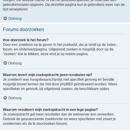
voegen. De tweede manier is via het gebruikerspaneel, je moet dan een
gebruikersnaam opgeven. Op dezelfde pagina kun je gebruikers weer van de
lijst verwijderen.
Omhoog
Forums doorzoeken
Hoe doorzoek ik het forum?
Door een zoekterm op te geven in het zoekveld, die je vindt op de index-,
forum- en onderwerppagina. Uitgebreid zoeken is mogelijk door op de
"zoeken" link te klikken, deze vind je op iedere pagina.
Omhoog
Waarom levert mijn zoekopdracht geen resultaten op?
Je zoekterm was hoogstwaarschijnlijk niet specifiek genoeg en bevatte
mogelijk teveel termen die niet door phpBB3 geïndexeerd worden. Wees
specifieker en gebruik, bij uitgebreid zoeken, de beschikbare opties.
Omhoog
Waarom resulteert mijn zoekopdracht in een lege pagina?
Je zoekopdracht gaf meer resultaten dan de webserver kon verwerken.
Gebruik de geavanceerde zoekfunctie en wees specifieker met zowel je
zoektermen als de te doorzoeken forums.