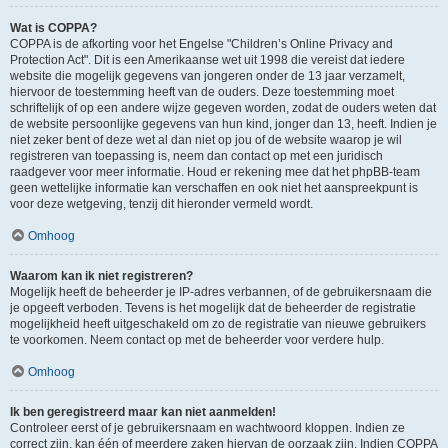
Wat is COPPA?
COPPA is de afkorting voor het Engelse "Children’s Online Privacy and
Protection Act". Dit is een Amerikaanse wet uit 1998 die vereist dat iedere
website die mogelijk gegevens van jongeren onder de 13 jaar verzamelt,
hiervoor de toestemming heeft van de ouders. Deze toestemming moet
schriftelijk of op een andere wijze gegeven worden, zodat de ouders weten dat
de website persoonlijke gegevens van hun kind, jonger dan 13, heeft. Indien je
niet zeker bent of deze wet al dan niet op jou of de website waarop je wil
registreren van toepassing is, neem dan contact op met een juridisch
raadgever voor meer informatie. Houd er rekening mee dat het phpBB-team
geen wettelijke informatie kan verschaffen en ook niet het aanspreekpunt is
voor deze wetgeving, tenzij dit hieronder vermeld wordt.
Omhoog
Waarom kan ik niet registreren?
Mogelijk heeft de beheerder je IP-adres verbannen, of de gebruikersnaam die
je opgeeft verboden. Tevens is het mogelijk dat de beheerder de registratie
mogelijkheid heeft uitgeschakeld om zo de registratie van nieuwe gebruikers
te voorkomen. Neem contact op met de beheerder voor verdere hulp.
Omhoog
Ik ben geregistreerd maar kan niet aanmelden!
Controleer eerst of je gebruikersnaam en wachtwoord kloppen. Indien ze
correct zijn, kan één of meerdere zaken hiervan de oorzaak zijn. Indien COPPA