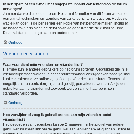
Ik heb spam of een e-mail met ongepaste inhoud van iemand op dit forum
ontvangen!
Jammer dat we dit moeten horen. Het e-mailformulier van dit forum werkt met
een aantal technieken om zenders van zulke berichten te traceren. Het beste
wat je kan doen is de beheerder een kopie van het bericht e-mailen, inclusief
de headers (hierin staan de details van de gebruiker die de e-mail stuurde).
Deze zal dan de nodige stappen ondernemen.
Omhoog
Vrienden en vijanden
Waarvoor dient mijn vrienden- en vijandenlijst?
Hiermee kun je andere gebruikers op het forum sorteren. Gebruikers die in je
vriendenlijst staan worden in het gebruikerspaneel weergegeven zodat je snel
kunt controleren of ze online zijn, of een privébericht kunt sturen. Tevens is het
mogelijk dat hun berichten, in je huidige stijl, gemarkeerd worden. Als je een
gebruiker aan je vijandenlijst toevoegt, worden zijn of haar berichten
standaard verborgen.
Omhoog
Hoe verwijder of voeg ik gebruikers toe aan mijn vrienden- en/of
vijandenlijst?
Het toevoegen van gebruikers kan op 2 manieren. In het profiel van iedere
gebruiker staat een link om de gebruiker aan je vrienden- of vijandenlijst toe te