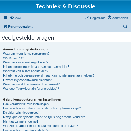
Techniek & Discussie
V&A
Registreer
Aanmelden
Z
Forumoverzicht
o
Veelgestelde vragen
e
k
Aanmeld- en registratievragen
Waarom moet ik me registreren?
Wat is COPPA?
Waarom kan ik niet registreren?
Ik ben geregistreerd maar kan niet aanmelden!
Waarom kan ik niet aanmelden?
Ik heb me ooit geregistreerd maar kan nu niet meer aanmelden!?
Ik weet mijn wachtwoord niet meer!
Waarom word ik automatisch afgemeld?
Wat doet "verwijder alle forumcookies"?
Gebruikersvoorkeuren en instellingen
Hoe verander ik mijn instellingen?
Hoe kan ik onzichtbaar zijn in de online gebruikers lijst?
De tijden zijn niet correct!
Ik wijzigde de tijdzone, maar de tijd is nog steeds verkeerd!
Mijn taal zit niet in de lijst!
Wat zijn de afbeeldingen naast mijn gebruikersnaam?
Hoe kan ik een avatar instellen?