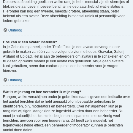
De eerste afbeelding geeft aan welke rang je hebt, meestal zijn dit sterretjes of
blokjes die aangeven hoeveel berichten je geplaatst hebt of wat je status is.
Hieronder kan nog een tweede, meestal grotere, afbeelding staan, beter
bekend als een avatar. Deze afbeelding is meestal uniek of persoonlijk voor
iedere gebruiker.
Omhoog
Hoe kan ik een avatar instellen?
In je Gebruikerspaneel, onder “Profiel” kun je een avatar toevoegen door
gebruik te maken van één van de volgende vier methodes: Gravatar, Galerij,
Afstand of Upload. Het is aan de beheerders om avatars in te schakelen en om
te kiezen op welke manier je een avatar kan gebruiken. Als je geen avatars
kunt gebruiken, neem dan contact op met een beheerder voor je vragen
hierover.
Omhoog
Wat is mijn rang en hoe verander ik mijn rang?
Rangen, welke verschijnen onder je gebruikersnaam, geven een indicatie over
het aantal berchten dat je hebt gemaakt of om bepaalde gebruikers te
identificeren, bijv. moderators en beheerders. Over het algemeen kun je je
rang niet wijzigen, aangezien ze ingesteld worden door een beheerder. Nu
moet je natuurlijk het forum niet beginnen te spammen met onzinnig veel
berichten, gewoon voor een hogere rang. Dit heeft zelfs mogelijk het
tegenovergestelde effect, een beheerder of moderator kunnen je berichten
aantal doen dalen.