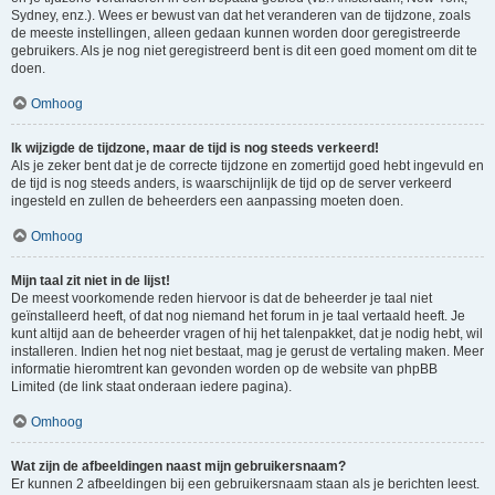
Sydney, enz.). Wees er bewust van dat het veranderen van de tijdzone, zoals
de meeste instellingen, alleen gedaan kunnen worden door geregistreerde
gebruikers. Als je nog niet geregistreerd bent is dit een goed moment om dit te
doen.
Omhoog
Ik wijzigde de tijdzone, maar de tijd is nog steeds verkeerd!
Als je zeker bent dat je de correcte tijdzone en zomertijd goed hebt ingevuld en
de tijd is nog steeds anders, is waarschijnlijk de tijd op de server verkeerd
ingesteld en zullen de beheerders een aanpassing moeten doen.
Omhoog
Mijn taal zit niet in de lijst!
De meest voorkomende reden hiervoor is dat de beheerder je taal niet
geïnstalleerd heeft, of dat nog niemand het forum in je taal vertaald heeft. Je
kunt altijd aan de beheerder vragen of hij het talenpakket, dat je nodig hebt, wil
installeren. Indien het nog niet bestaat, mag je gerust de vertaling maken. Meer
informatie hieromtrent kan gevonden worden op de website van phpBB
Limited (de link staat onderaan iedere pagina).
Omhoog
Wat zijn de afbeeldingen naast mijn gebruikersnaam?
Er kunnen 2 afbeeldingen bij een gebruikersnaam staan als je berichten leest.