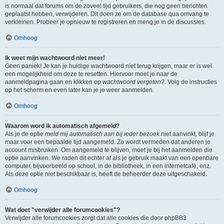
is normaal dat forums om de zoveel tijd gebruikers, die nog geen berichten
geplaatst hebben, verwijderen. Dit doen ze om de database qua omvang te
verkleinen. Probeer je opnieuw te registreren en meng je in de discussies.
Omhoog
Ik weet mijn wachtwoord niet meer!
Geen paniek! Je kan je huidige wachtwoord niet terug krijgen, maar er is wel
een mogelijkheid om deze te resetten. Hiervoor moet je naar de
aanmeldpagina gaan en klikken op
wachtwoord vergeten?
. Volg de instructies
op het scherm en even later kan je je weer aanmelden.
Omhoog
Waarom word ik automatisch afgemeld?
Als je de optie
meld mij automatisch aan bij ieder bezoek
niet aanvinkt, blijf je
maar voor een bepaalde tijd aangemeld. Zo wordt vermeden dat anderen je
account misbruiken. Om aangemeld te blijven, moet je bij het aanmelden die
optie aanvinken. We raden dit echter af als je gebruik maakt van een openbare
computer, bijvoorbeeld op school, in de bibliotheek, in een internetcafé, enz.
Als deze optie niet beschikbaar is, heeft de beheerder deze uitgeschakeld.
Omhoog
Wat doet "verwijder alle forumcookies"?
Verwijder alle forumcookies zorgt dat alle cookies die door phpBB3