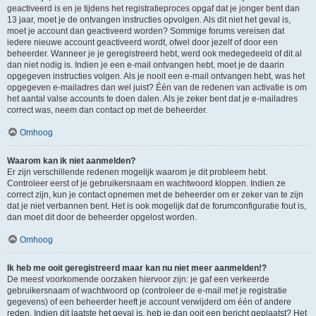
geactiveerd is en je tijdens het registratieproces opgaf dat je jonger bent dan
13 jaar, moet je de ontvangen instructies opvolgen. Als dit niet het geval is,
moet je account dan geactiveerd worden? Sommige forums vereisen dat
iedere nieuwe account geactiveerd wordt, ofwel door jezelf of door een
beheerder. Wanneer je je geregistreerd hebt, werd ook medegedeeld of dit al
dan niet nodig is. Indien je een e-mail ontvangen hebt, moet je de daarin
opgegeven instructies volgen. Als je nooit een e-mail ontvangen hebt, was het
opgegeven e-mailadres dan wel juist? Één van de redenen van activatie is om
het aantal valse accounts te doen dalen. Als je zeker bent dat je e-mailadres
correct was, neem dan contact op met de beheerder.
Omhoog
Waarom kan ik niet aanmelden?
Er zijn verschillende redenen mogelijk waarom je dit probleem hebt.
Controleer eerst of je gebruikersnaam en wachtwoord kloppen. Indien ze
correct zijn, kun je contact opnemen met de beheerder om er zeker van te zijn
dat je niet verbannen bent. Het is ook mogelijk dat de forumconfiguratie fout is,
dan moet dit door de beheerder opgelost worden.
Omhoog
Ik heb me ooit geregistreerd maar kan nu niet meer aanmelden!?
De meest voorkomende oorzaken hiervoor zijn: je gaf een verkeerde
gebruikersnaam of wachtwoord op (controleer de e-mail met je registratie
gegevens) of een beheerder heeft je account verwijderd om één of andere
reden. Indien dit laatste het geval is, heb je dan ooit een bericht geplaatst? Het