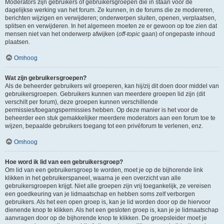
Moderators zijn gebruikers of gebruikersgroepen die in staan voor de
dagelijkse werking van het forum. Ze kunnen, in de forums die ze modereren,
berichten wijzigen en verwijderen; onderwerpen sluiten, openen, verplaatsen,
splitsen en verwijderen. In het algemeen moeten ze er gewoon op toe zien dat
mensen niet van het onderwerp afwijken (
off-topic
gaan) of ongepaste inhoud
plaatsen.
Omhoog
Wat zijn gebruikersgroepen?
Als de beheerder gebruikers wil groeperen, kan hij/zij dit doen door middel van
gebruikersgroepen. Gebruikers kunnen van meerdere groepen lid zijn (dit
verschilt per forum), deze groepen kunnen verschillende
permissies/toegangspermissies hebben. Op deze manier is het voor de
beheerder een stuk gemakkelijker meerdere moderators aan een forum toe te
wijzen, bepaalde gebruikers toegang tot een privéforum te verlenen, enz.
Omhoog
Hoe word ik lid van een gebruikersgroep?
Om lid van een gebruikersgroep te worden, moet je op de bijhorende link
klikken in het gebruikerspaneel, waarna je een overzicht van alle
gebruikersgroepen krijgt. Niet alle groepen zijn vrij toegankelijk, ze vereisen
een goedkeuring van je lidmaatschap en hebben soms zelf verborgen
gebruikers. Als het een open groep is, kan je lid worden door op de hiervoor
dienende knop te klikken. Als het een gesloten groep is, kan je je lidmaatschap
aanvragen door op de bijhorende knop te klikken. De groepsleider moet je