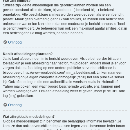
Wat zijn Smilies?
Smilies zijn kleine afbeeldingen die gebruikt kunnen worden om een
gevoelstoestand uit te drukken, bijvoorbeeld :) betekent blij, :( betekent
ongelukkig. Alle beschikbare smilies worden weergegeven als je een bericht
plaatst. Maak geen overdadig gebruik van smilies, ze maken een bericht snel
onleesbaar wat er toe kan leiden dat een moderator je bericht aanpast of heel
je bericht verwijdert. De beheerder kan ook een maximaal aantal smilies, dat in
een bericht gebruikt mag worden, bepaald hebben.
Omhoog
Kan ik afbeeldingen plaatsen?
Ja, je kunt afbeeldingen in je bericht weergeven. Als de beheerder bijlagen
toelaat kun je een afbeelding naar het forum uploaden. Anders moet je er voor
zorgen dat de afbeelding op een andere publieke server beschikbaar is,
bijvoorbeeld http://www.voorbeeld.com/mijn_afbeelding.gif. Linken naar een
afbeelding op je eigen computer is onmogelijk (tenzij het een publieke server
is). Ook afbeeldingen die een authentificatie vereisen zoals in: Hotmail of
Yahoo mailboxen, een wachtwoord beschermde website, enz. kunnen niet
worden weergegeven. Om een afbeelding weer te geven, moet je de BBCode
tag [img] gebruiken.
Omhoog
Wat zijn globale mededelingen?
Globale mededelingen zijn berichten die belangrijke informatie bevatten, je
komt ze dan ook op verschillende plaatsen tegen zoals bovenaan ieder forum