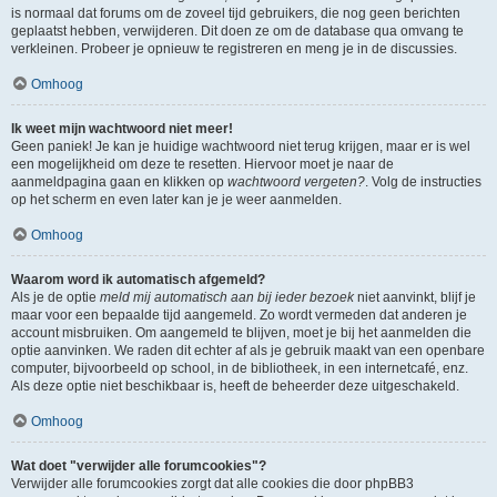
is normaal dat forums om de zoveel tijd gebruikers, die nog geen berichten
geplaatst hebben, verwijderen. Dit doen ze om de database qua omvang te
verkleinen. Probeer je opnieuw te registreren en meng je in de discussies.
Omhoog
Ik weet mijn wachtwoord niet meer!
Geen paniek! Je kan je huidige wachtwoord niet terug krijgen, maar er is wel
een mogelijkheid om deze te resetten. Hiervoor moet je naar de
aanmeldpagina gaan en klikken op
wachtwoord vergeten?
. Volg de instructies
op het scherm en even later kan je je weer aanmelden.
Omhoog
Waarom word ik automatisch afgemeld?
Als je de optie
meld mij automatisch aan bij ieder bezoek
niet aanvinkt, blijf je
maar voor een bepaalde tijd aangemeld. Zo wordt vermeden dat anderen je
account misbruiken. Om aangemeld te blijven, moet je bij het aanmelden die
optie aanvinken. We raden dit echter af als je gebruik maakt van een openbare
computer, bijvoorbeeld op school, in de bibliotheek, in een internetcafé, enz.
Als deze optie niet beschikbaar is, heeft de beheerder deze uitgeschakeld.
Omhoog
Wat doet "verwijder alle forumcookies"?
Verwijder alle forumcookies zorgt dat alle cookies die door phpBB3