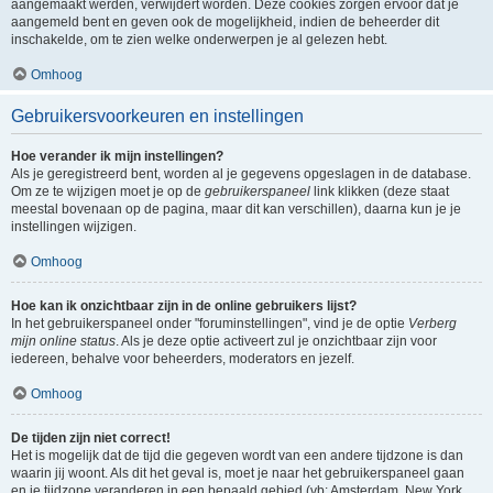
aangemaakt werden, verwijdert worden. Deze cookies zorgen ervoor dat je
aangemeld bent en geven ook de mogelijkheid, indien de beheerder dit
inschakelde, om te zien welke onderwerpen je al gelezen hebt.
Omhoog
Gebruikersvoorkeuren en instellingen
Hoe verander ik mijn instellingen?
Als je geregistreerd bent, worden al je gegevens opgeslagen in de database.
Om ze te wijzigen moet je op de
gebruikerspaneel
link klikken (deze staat
meestal bovenaan op de pagina, maar dit kan verschillen), daarna kun je je
instellingen wijzigen.
Omhoog
Hoe kan ik onzichtbaar zijn in de online gebruikers lijst?
In het gebruikerspaneel onder "foruminstellingen", vind je de optie
Verberg
mijn online status
. Als je deze optie activeert zul je onzichtbaar zijn voor
iedereen, behalve voor beheerders, moderators en jezelf.
Omhoog
De tijden zijn niet correct!
Het is mogelijk dat de tijd die gegeven wordt van een andere tijdzone is dan
waarin jij woont. Als dit het geval is, moet je naar het gebruikerspaneel gaan
en je tijdzone veranderen in een bepaald gebied (vb: Amsterdam, New York,