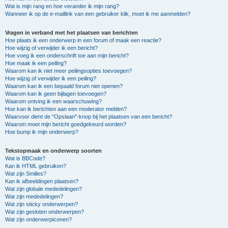
Wat is mijn rang en hoe verander ik mijn rang?
Wanneer ik op de e-maillink van een gebruiker klik, moet ik me aanmelden?
Vragen in verband met het plaatsen van berichten
Hoe plaats ik een onderwerp in een forum of maak een reactie?
Hoe wijzig of verwijder ik een bericht?
Hoe voeg ik een onderschrift toe aan mijn bericht?
Hoe maak ik een peiling?
Waarom kan ik niet meer peilingsopties toevoegen?
Hoe wijzig of verwijder ik een peiling?
Waarom kan ik een bepaald forum niet openen?
Waarom kan ik geen bijlagen toevoegen?
Waarom ontving ik een waarschuwing?
Hoe kan ik berichten aan een moderator melden?
Waarvoor dient de "Opslaan"-knop bij het plaatsen van een bericht?
Waarom moet mijn bericht goedgekeurd worden?
Hoe bump ik mijn onderwerp?
Tekstopmaak en onderwerp soorten
Wat is BBCode?
Kan ik HTML gebruiken?
Wat zijn Smilies?
Kan ik afbeeldingen plaatsen?
Wat zijn globale mededelingen?
Wat zijn mededelingen?
Wat zijn sticky onderwerpen?
Wat zijn gesloten onderwerpen?
Wat zijn onderwerpiconen?