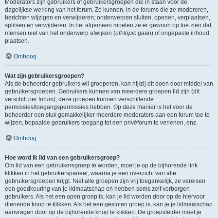
Moderators zijn gebruikers of gebruikersgroepen die in staan voor de
dagelijkse werking van het forum. Ze kunnen, in de forums die ze modereren,
berichten wijzigen en verwijderen; onderwerpen sluiten, openen, verplaatsen,
splitsen en verwijderen. In het algemeen moeten ze er gewoon op toe zien dat
mensen niet van het onderwerp afwijken (
off-topic
gaan) of ongepaste inhoud
plaatsen.
Omhoog
Wat zijn gebruikersgroepen?
Als de beheerder gebruikers wil groeperen, kan hij/zij dit doen door middel van
gebruikersgroepen. Gebruikers kunnen van meerdere groepen lid zijn (dit
verschilt per forum), deze groepen kunnen verschillende
permissies/toegangspermissies hebben. Op deze manier is het voor de
beheerder een stuk gemakkelijker meerdere moderators aan een forum toe te
wijzen, bepaalde gebruikers toegang tot een privéforum te verlenen, enz.
Omhoog
Hoe word ik lid van een gebruikersgroep?
Om lid van een gebruikersgroep te worden, moet je op de bijhorende link
klikken in het gebruikerspaneel, waarna je een overzicht van alle
gebruikersgroepen krijgt. Niet alle groepen zijn vrij toegankelijk, ze vereisen
een goedkeuring van je lidmaatschap en hebben soms zelf verborgen
gebruikers. Als het een open groep is, kan je lid worden door op de hiervoor
dienende knop te klikken. Als het een gesloten groep is, kan je je lidmaatschap
aanvragen door op de bijhorende knop te klikken. De groepsleider moet je