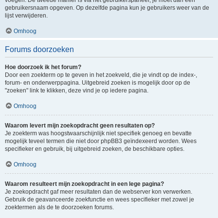
voegen. De tweede manier is via het gebruikerspaneel, je moet dan een
gebruikersnaam opgeven. Op dezelfde pagina kun je gebruikers weer van de
lijst verwijderen.
Omhoog
Forums doorzoeken
Hoe doorzoek ik het forum?
Door een zoekterm op te geven in het zoekveld, die je vindt op de index-,
forum- en onderwerppagina. Uitgebreid zoeken is mogelijk door op de
"zoeken" link te klikken, deze vind je op iedere pagina.
Omhoog
Waarom levert mijn zoekopdracht geen resultaten op?
Je zoekterm was hoogstwaarschijnlijk niet specifiek genoeg en bevatte
mogelijk teveel termen die niet door phpBB3 geïndexeerd worden. Wees
specifieker en gebruik, bij uitgebreid zoeken, de beschikbare opties.
Omhoog
Waarom resulteert mijn zoekopdracht in een lege pagina?
Je zoekopdracht gaf meer resultaten dan de webserver kon verwerken.
Gebruik de geavanceerde zoekfunctie en wees specifieker met zowel je
zoektermen als de te doorzoeken forums.