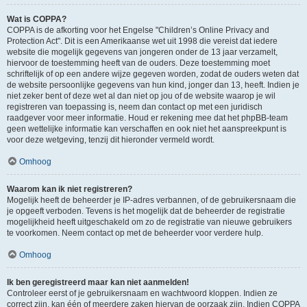
Wat is COPPA?
COPPA is de afkorting voor het Engelse "Children’s Online Privacy and
Protection Act". Dit is een Amerikaanse wet uit 1998 die vereist dat iedere
website die mogelijk gegevens van jongeren onder de 13 jaar verzamelt,
hiervoor de toestemming heeft van de ouders. Deze toestemming moet
schriftelijk of op een andere wijze gegeven worden, zodat de ouders weten dat
de website persoonlijke gegevens van hun kind, jonger dan 13, heeft. Indien je
niet zeker bent of deze wet al dan niet op jou of de website waarop je wil
registreren van toepassing is, neem dan contact op met een juridisch
raadgever voor meer informatie. Houd er rekening mee dat het phpBB-team
geen wettelijke informatie kan verschaffen en ook niet het aanspreekpunt is
voor deze wetgeving, tenzij dit hieronder vermeld wordt.
Omhoog
Waarom kan ik niet registreren?
Mogelijk heeft de beheerder je IP-adres verbannen, of de gebruikersnaam die
je opgeeft verboden. Tevens is het mogelijk dat de beheerder de registratie
mogelijkheid heeft uitgeschakeld om zo de registratie van nieuwe gebruikers
te voorkomen. Neem contact op met de beheerder voor verdere hulp.
Omhoog
Ik ben geregistreerd maar kan niet aanmelden!
Controleer eerst of je gebruikersnaam en wachtwoord kloppen. Indien ze
correct zijn, kan één of meerdere zaken hiervan de oorzaak zijn. Indien COPPA