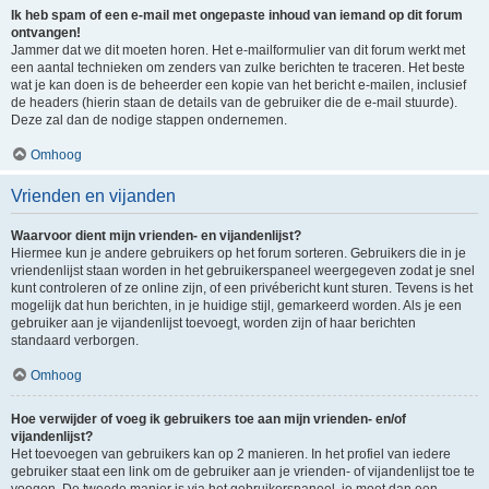
Ik heb spam of een e-mail met ongepaste inhoud van iemand op dit forum
ontvangen!
Jammer dat we dit moeten horen. Het e-mailformulier van dit forum werkt met
een aantal technieken om zenders van zulke berichten te traceren. Het beste
wat je kan doen is de beheerder een kopie van het bericht e-mailen, inclusief
de headers (hierin staan de details van de gebruiker die de e-mail stuurde).
Deze zal dan de nodige stappen ondernemen.
Omhoog
Vrienden en vijanden
Waarvoor dient mijn vrienden- en vijandenlijst?
Hiermee kun je andere gebruikers op het forum sorteren. Gebruikers die in je
vriendenlijst staan worden in het gebruikerspaneel weergegeven zodat je snel
kunt controleren of ze online zijn, of een privébericht kunt sturen. Tevens is het
mogelijk dat hun berichten, in je huidige stijl, gemarkeerd worden. Als je een
gebruiker aan je vijandenlijst toevoegt, worden zijn of haar berichten
standaard verborgen.
Omhoog
Hoe verwijder of voeg ik gebruikers toe aan mijn vrienden- en/of
vijandenlijst?
Het toevoegen van gebruikers kan op 2 manieren. In het profiel van iedere
gebruiker staat een link om de gebruiker aan je vrienden- of vijandenlijst toe te