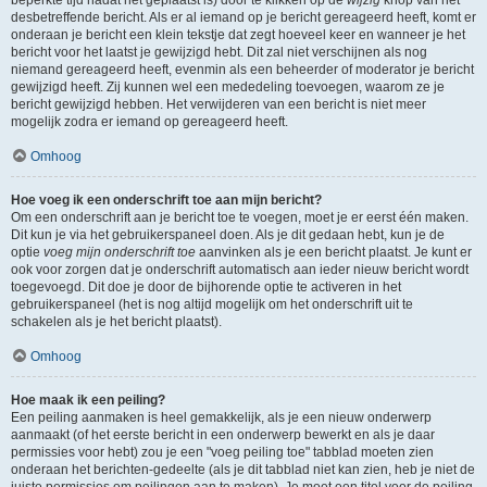
beperkte tijd nadat het geplaatst is) door te klikken op de
wijzig
knop van het
desbetreffende bericht. Als er al iemand op je bericht gereageerd heeft, komt er
onderaan je bericht een klein tekstje dat zegt hoeveel keer en wanneer je het
bericht voor het laatst je gewijzigd hebt. Dit zal niet verschijnen als nog
niemand gereageerd heeft, evenmin als een beheerder of moderator je bericht
gewijzigd heeft. Zij kunnen wel een mededeling toevoegen, waarom ze je
bericht gewijzigd hebben. Het verwijderen van een bericht is niet meer
mogelijk zodra er iemand op gereageerd heeft.
Omhoog
Hoe voeg ik een onderschrift toe aan mijn bericht?
Om een onderschrift aan je bericht toe te voegen, moet je er eerst één maken.
Dit kun je via het gebruikerspaneel doen. Als je dit gedaan hebt, kun je de
optie
voeg mijn onderschrift toe
aanvinken als je een bericht plaatst. Je kunt er
ook voor zorgen dat je onderschrift automatisch aan ieder nieuw bericht wordt
toegevoegd. Dit doe je door de bijhorende optie te activeren in het
gebruikerspaneel (het is nog altijd mogelijk om het onderschrift uit te
schakelen als je het bericht plaatst).
Omhoog
Hoe maak ik een peiling?
Een peiling aanmaken is heel gemakkelijk, als je een nieuw onderwerp
aanmaakt (of het eerste bericht in een onderwerp bewerkt en als je daar
permissies voor hebt) zou je een "voeg peiling toe" tabblad moeten zien
onderaan het berichten-gedeelte (als je dit tabblad niet kan zien, heb je niet de