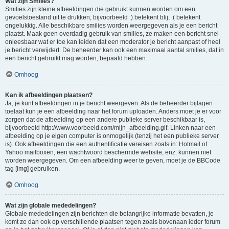
Wat zijn Smilies?
Smilies zijn kleine afbeeldingen die gebruikt kunnen worden om een
gevoelstoestand uit te drukken, bijvoorbeeld :) betekent blij, :( betekent
ongelukkig. Alle beschikbare smilies worden weergegeven als je een bericht
plaatst. Maak geen overdadig gebruik van smilies, ze maken een bericht snel
onleesbaar wat er toe kan leiden dat een moderator je bericht aanpast of heel
je bericht verwijdert. De beheerder kan ook een maximaal aantal smilies, dat in
een bericht gebruikt mag worden, bepaald hebben.
Omhoog
Kan ik afbeeldingen plaatsen?
Ja, je kunt afbeeldingen in je bericht weergeven. Als de beheerder bijlagen
toelaat kun je een afbeelding naar het forum uploaden. Anders moet je er voor
zorgen dat de afbeelding op een andere publieke server beschikbaar is,
bijvoorbeeld http://www.voorbeeld.com/mijn_afbeelding.gif. Linken naar een
afbeelding op je eigen computer is onmogelijk (tenzij het een publieke server
is). Ook afbeeldingen die een authentificatie vereisen zoals in: Hotmail of
Yahoo mailboxen, een wachtwoord beschermde website, enz. kunnen niet
worden weergegeven. Om een afbeelding weer te geven, moet je de BBCode
tag [img] gebruiken.
Omhoog
Wat zijn globale mededelingen?
Globale mededelingen zijn berichten die belangrijke informatie bevatten, je
komt ze dan ook op verschillende plaatsen tegen zoals bovenaan ieder forum