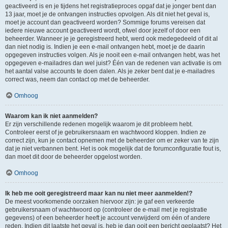
geactiveerd is en je tijdens het registratieproces opgaf dat je jonger bent dan
13 jaar, moet je de ontvangen instructies opvolgen. Als dit niet het geval is,
moet je account dan geactiveerd worden? Sommige forums vereisen dat
iedere nieuwe account geactiveerd wordt, ofwel door jezelf of door een
beheerder. Wanneer je je geregistreerd hebt, werd ook medegedeeld of dit al
dan niet nodig is. Indien je een e-mail ontvangen hebt, moet je de daarin
opgegeven instructies volgen. Als je nooit een e-mail ontvangen hebt, was het
opgegeven e-mailadres dan wel juist? Één van de redenen van activatie is om
het aantal valse accounts te doen dalen. Als je zeker bent dat je e-mailadres
correct was, neem dan contact op met de beheerder.
Omhoog
Waarom kan ik niet aanmelden?
Er zijn verschillende redenen mogelijk waarom je dit probleem hebt.
Controleer eerst of je gebruikersnaam en wachtwoord kloppen. Indien ze
correct zijn, kun je contact opnemen met de beheerder om er zeker van te zijn
dat je niet verbannen bent. Het is ook mogelijk dat de forumconfiguratie fout is,
dan moet dit door de beheerder opgelost worden.
Omhoog
Ik heb me ooit geregistreerd maar kan nu niet meer aanmelden!?
De meest voorkomende oorzaken hiervoor zijn: je gaf een verkeerde
gebruikersnaam of wachtwoord op (controleer de e-mail met je registratie
gegevens) of een beheerder heeft je account verwijderd om één of andere
reden. Indien dit laatste het geval is, heb je dan ooit een bericht geplaatst? Het