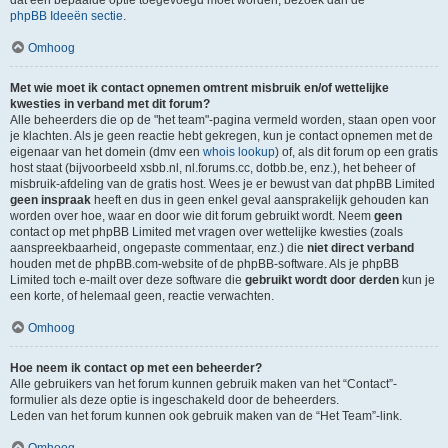
dat een bepaalde optie toegevoegd moet worden, bezoek dan de
phpBB Ideeën sectie
.
Omhoog
Met wie moet ik contact opnemen omtrent misbruik en/of wettelijke
kwesties in verband met dit forum?
Alle beheerders die op de "het team"-pagina vermeld worden, staan open voor
je klachten. Als je geen reactie hebt gekregen, kun je contact opnemen met de
eigenaar van het domein (dmv een
whois lookup
) of, als dit forum op een gratis
host staat (bijvoorbeeld xsbb.nl, nl.forums.cc, dotbb.be, enz.), het beheer of
misbruik-afdeling van de gratis host. Wees je er bewust van dat phpBB Limited
geen inspraak
heeft en dus in geen enkel geval aansprakelijk gehouden kan
worden over hoe, waar en door wie dit forum gebruikt wordt. Neem
geen
contact op met phpBB Limited met vragen over wettelijke kwesties (zoals
aanspreekbaarheid, ongepaste commentaar, enz.) die
niet direct verband
houden met de phpBB.com-website of de phpBB-software. Als je phpBB
Limited toch e-mailt over deze software die
gebruikt wordt door derden
kun je
een korte, of helemaal geen, reactie verwachten.
Omhoog
Hoe neem ik contact op met een beheerder?
Alle gebruikers van het forum kunnen gebruik maken van het “Contact”-
formulier als deze optie is ingeschakeld door de beheerders.
Leden van het forum kunnen ook gebruik maken van de “Het Team”-link.