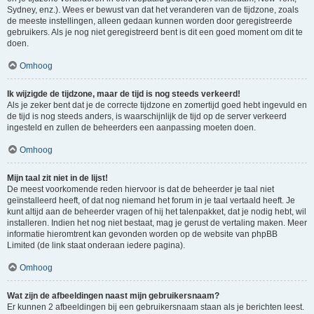
Sydney, enz.). Wees er bewust van dat het veranderen van de tijdzone, zoals
de meeste instellingen, alleen gedaan kunnen worden door geregistreerde
gebruikers. Als je nog niet geregistreerd bent is dit een goed moment om dit te
doen.
Omhoog
Ik wijzigde de tijdzone, maar de tijd is nog steeds verkeerd!
Als je zeker bent dat je de correcte tijdzone en zomertijd goed hebt ingevuld en
de tijd is nog steeds anders, is waarschijnlijk de tijd op de server verkeerd
ingesteld en zullen de beheerders een aanpassing moeten doen.
Omhoog
Mijn taal zit niet in de lijst!
De meest voorkomende reden hiervoor is dat de beheerder je taal niet
geïnstalleerd heeft, of dat nog niemand het forum in je taal vertaald heeft. Je
kunt altijd aan de beheerder vragen of hij het talenpakket, dat je nodig hebt, wil
installeren. Indien het nog niet bestaat, mag je gerust de vertaling maken. Meer
informatie hieromtrent kan gevonden worden op de website van phpBB
Limited (de link staat onderaan iedere pagina).
Omhoog
Wat zijn de afbeeldingen naast mijn gebruikersnaam?
Er kunnen 2 afbeeldingen bij een gebruikersnaam staan als je berichten leest.