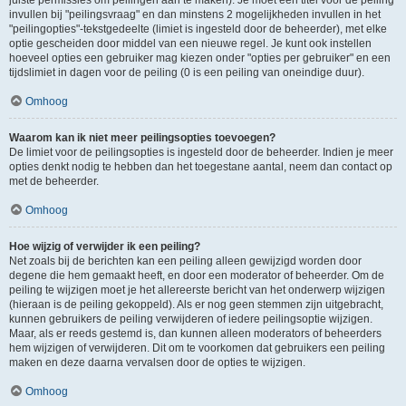
juiste permissies om peilingen aan te maken). Je moet een titel voor de peiling
invullen bij "peilingsvraag" en dan minstens 2 mogelijkheden invullen in het
"peilingopties"-tekstgedeelte (limiet is ingesteld door de beheerder), met elke
optie gescheiden door middel van een nieuwe regel. Je kunt ook instellen
hoeveel opties een gebruiker mag kiezen onder "opties per gebruiker" en een
tijdslimiet in dagen voor de peiling (0 is een peiling van oneindige duur).
Omhoog
Waarom kan ik niet meer peilingsopties toevoegen?
De limiet voor de peilingsopties is ingesteld door de beheerder. Indien je meer
opties denkt nodig te hebben dan het toegestane aantal, neem dan contact op
met de beheerder.
Omhoog
Hoe wijzig of verwijder ik een peiling?
Net zoals bij de berichten kan een peiling alleen gewijzigd worden door
degene die hem gemaakt heeft, en door een moderator of beheerder. Om de
peiling te wijzigen moet je het allereerste bericht van het onderwerp wijzigen
(hieraan is de peiling gekoppeld). Als er nog geen stemmen zijn uitgebracht,
kunnen gebruikers de peiling verwijderen of iedere peilingsoptie wijzigen.
Maar, als er reeds gestemd is, dan kunnen alleen moderators of beheerders
hem wijzigen of verwijderen. Dit om te voorkomen dat gebruikers een peiling
maken en deze daarna vervalsen door de opties te wijzigen.
Omhoog