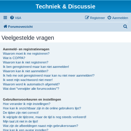
Techniek & Discussie
V&A
Registreer
Aanmelden
Z
Forumoverzicht
o
Veelgestelde vragen
e
k
Aanmeld- en registratievragen
Waarom moet ik me registreren?
Wat is COPPA?
Waarom kan ik niet registreren?
Ik ben geregistreerd maar kan niet aanmelden!
Waarom kan ik niet aanmelden?
Ik heb me ooit geregistreerd maar kan nu niet meer aanmelden!?
Ik weet mijn wachtwoord niet meer!
Waarom word ik automatisch afgemeld?
Wat doet "verwijder alle forumcookies"?
Gebruikersvoorkeuren en instellingen
Hoe verander ik mijn instellingen?
Hoe kan ik onzichtbaar zijn in de online gebruikers lijst?
De tijden zijn niet correct!
Ik wijzigde de tijdzone, maar de tijd is nog steeds verkeerd!
Mijn taal zit niet in de lijst!
Wat zijn de afbeeldingen naast mijn gebruikersnaam?
Hoe kan ik een avatar instellen?