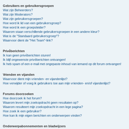
Gebruikers en gebruikersgroepen
Wat zijn Beheerders?
Wat zijn Moderators?
Wat zijn gebruikersgroepen?
Hoe word ik lid van een gebruikersgroep?
Hoe word ik een groepsleider?
Waarom staan verschillende gebruikersgroepen in een andere kleur?
Wat is de "Standaard gebruikersgroep"?
Waarvoor dient de "Het Team"-link?
Privéberichten
Ik kan geen privéberichten sturen!
Ik blijf ongewenste privéberichten ontvangen!
Ik heb spam of een e-mail met ongepaste inhoud van iemand op dit forum ontvangen!
Vrienden en vijanden
Waarvoor dient mijn vrienden- en vijandenlijst?
Hoe verwijder of voeg ik gebruikers toe aan mijn vrienden- en/of vijandenlijst?
Forums doorzoeken
Hoe doorzoek ik het forum?
Waarom levert mijn zoekopdracht geen resultaten op?
Waarom resulteert mijn zoekopdracht in een lege pagina?
Hoe zoek ik een gebruiker?
Hoe kan ik mijn eigen berichten en onderwerpen vinden?
Onderwerpabonnementen en bladwijzers