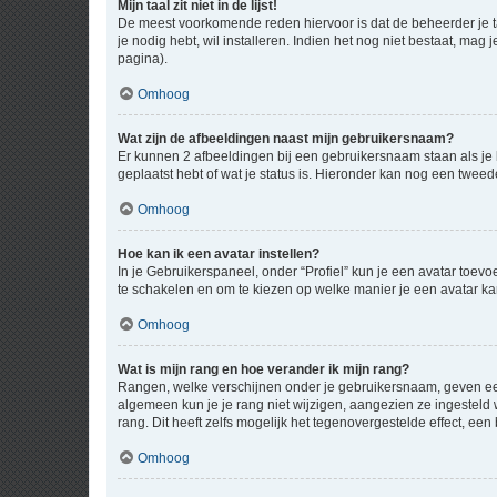
Mijn taal zit niet in de lijst!
De meest voorkomende reden hiervoor is dat de beheerder je taal 
je nodig hebt, wil installeren. Indien het nog niet bestaat, m
pagina).
Omhoog
Wat zijn de afbeeldingen naast mijn gebruikersnaam?
Er kunnen 2 afbeeldingen bij een gebruikersnaam staan als je be
geplaatst hebt of wat je status is. Hieronder kan nog een tweed
Omhoog
Hoe kan ik een avatar instellen?
In je Gebruikerspaneel, onder “Profiel” kun je een avatar toev
te schakelen en om te kiezen op welke manier je een avatar ka
Omhoog
Wat is mijn rang en hoe verander ik mijn rang?
Rangen, welke verschijnen onder je gebruikersnaam, geven een 
algemeen kun je je rang niet wijzigen, aangezien ze ingestel
rang. Dit heeft zelfs mogelijk het tegenovergestelde effect, e
Omhoog