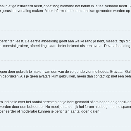
niet geïnstalleerd heeft, of dat nog niemand het forum in je taal vertaald heeft. Je
ag je gerust de vertaling maken. Meer informatie hieromtrent kan gevonden worden o
richten leest. De eerste afbeelding geeft aan welke rang je hebt, meestal zijn dit 
e, meestal grotere, afbeelding staan, beter bekend als een avatar. Deze afbeelding 
oegen door gebruik te maken van één van de volgende vier methodes: Gravatar, Gale
n gebruiken. Als je geen avatars kunt gebruiken, neem dan contact op met een beh
indicatie over het aantal berchten dat je hebt gemaakt of om bepaalde gebruikers 
d worden door een beheerder. Nu moet je natuurlijk het forum niet beginnen te sp
en beheerder of moderator kunnen je berichten aantal doen dalen.