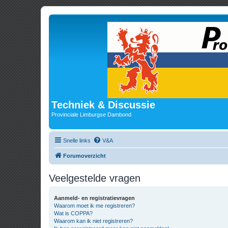
Techniek & Discussie
Provinciale Limburgse Dambond
Snelle links
V&A
Forumoverzicht
Veelgestelde vragen
Aanmeld- en registratievragen
Waarom moet ik me registreren?
Wat is COPPA?
Waarom kan ik niet registreren?