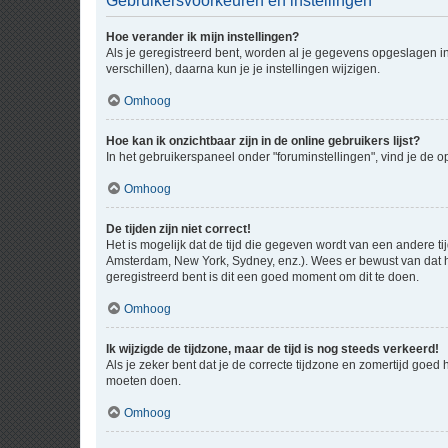
Gebruikersvoorkeuren en instellingen
Hoe verander ik mijn instellingen?
Als je geregistreerd bent, worden al je gegevens opgeslagen i
verschillen), daarna kun je je instellingen wijzigen.
Omhoog
Hoe kan ik onzichtbaar zijn in de online gebruikers lijst?
In het gebruikerspaneel onder "foruminstellingen", vind je de o
Omhoog
De tijden zijn niet correct!
Het is mogelijk dat de tijd die gegeven wordt van een andere ti
Amsterdam, New York, Sydney, enz.). Wees er bewust van dat he
geregistreerd bent is dit een goed moment om dit te doen.
Omhoog
Ik wijzigde de tijdzone, maar de tijd is nog steeds verkeerd!
Als je zeker bent dat je de correcte tijdzone en zomertijd goed
moeten doen.
Omhoog