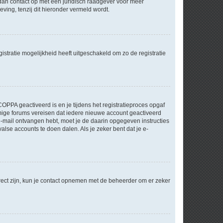
m dan contact op met een juridisch raadgever voor meer
ving, tenzij dit hieronder vermeld wordt.
stratie mogelijkheid heeft uitgeschakeld om zo de registratie
OPPA geactiveerd is en je tijdens het registratieproces opgaf
ommige forums vereisen dat iedere nieuwe account geactiveerd
 e-mail ontvangen hebt, moet je de daarin opgegeven instructies
lse accounts te doen dalen. Als je zeker bent dat je e-
rect zijn, kun je contact opnemen met de beheerder om er zeker