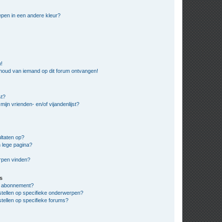
pen in een andere kleur?
n!
nhoud van iemand op dit forum ontvangen!
st?
ijn vrienden- en/of vijandenlijst?
ltaten op?
 lege pagina?
erpen vinden?
s
en abonnement?
stellen op specifieke onderwerpen?
tellen op specifieke forums?