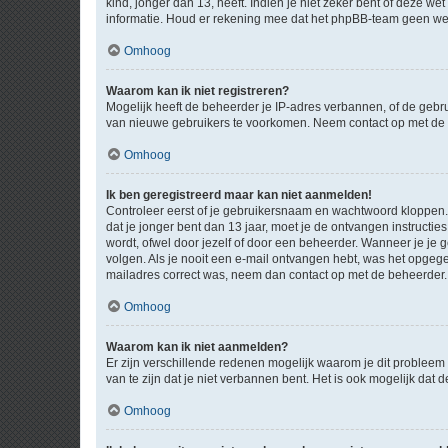
kind, jonger dan 13, heeft. Indien je niet zeker bent of deze w
informatie. Houd er rekening mee dat het phpBB-team geen wette
Omhoog
Waarom kan ik niet registreren?
Mogelijk heeft de beheerder je IP-adres verbannen, of de gebru
van nieuwe gebruikers te voorkomen. Neem contact op met de 
Omhoog
Ik ben geregistreerd maar kan niet aanmelden!
Controleer eerst of je gebruikersnaam en wachtwoord kloppen. I
dat je jonger bent dan 13 jaar, moet je de ontvangen instructi
wordt, ofwel door jezelf of door een beheerder. Wanneer je je 
volgen. Als je nooit een e-mail ontvangen hebt, was het opgege
mailadres correct was, neem dan contact op met de beheerder.
Omhoog
Waarom kan ik niet aanmelden?
Er zijn verschillende redenen mogelijk waarom je dit probleem
van te zijn dat je niet verbannen bent. Het is ook mogelijk dat
Omhoog