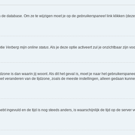
n de database. Om ze te wijzigen moet je op de
gebruikerspaneel
link klikken (dez
ptie
Verberg mijn online status
. Als je deze optie activeert zul je onzichtbaar zijn 
jdzone is dan waarin jij woont. Als dit het geval is, moet je naar het gebruikerspan
t veranderen van de tijdzone, zoals de meeste instellingen, alleen gedaan kunnen
 hebt ingevuld en de tijd is nog steeds anders, is waarschijnlijk de tijd op de serv