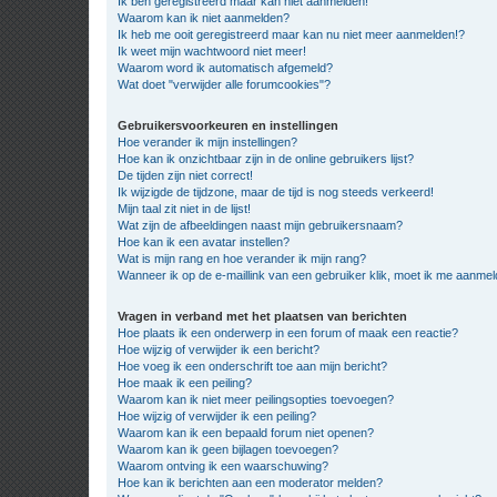
Ik ben geregistreerd maar kan niet aanmelden!
Waarom kan ik niet aanmelden?
Ik heb me ooit geregistreerd maar kan nu niet meer aanmelden!?
Ik weet mijn wachtwoord niet meer!
Waarom word ik automatisch afgemeld?
Wat doet "verwijder alle forumcookies"?
Gebruikersvoorkeuren en instellingen
Hoe verander ik mijn instellingen?
Hoe kan ik onzichtbaar zijn in de online gebruikers lijst?
De tijden zijn niet correct!
Ik wijzigde de tijdzone, maar de tijd is nog steeds verkeerd!
Mijn taal zit niet in de lijst!
Wat zijn de afbeeldingen naast mijn gebruikersnaam?
Hoe kan ik een avatar instellen?
Wat is mijn rang en hoe verander ik mijn rang?
Wanneer ik op de e-maillink van een gebruiker klik, moet ik me aanme
Vragen in verband met het plaatsen van berichten
Hoe plaats ik een onderwerp in een forum of maak een reactie?
Hoe wijzig of verwijder ik een bericht?
Hoe voeg ik een onderschrift toe aan mijn bericht?
Hoe maak ik een peiling?
Waarom kan ik niet meer peilingsopties toevoegen?
Hoe wijzig of verwijder ik een peiling?
Waarom kan ik een bepaald forum niet openen?
Waarom kan ik geen bijlagen toevoegen?
Waarom ontving ik een waarschuwing?
Hoe kan ik berichten aan een moderator melden?