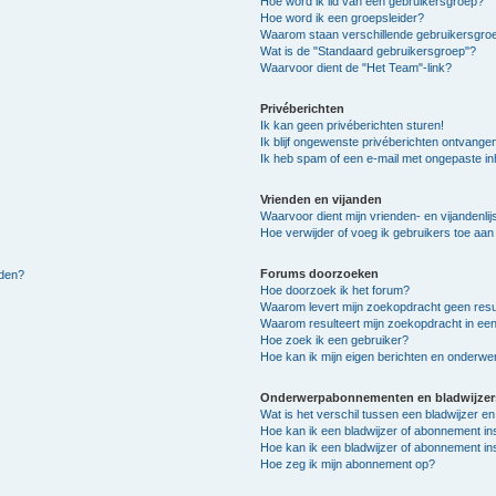
Hoe word ik lid van een gebruikersgroep?
Hoe word ik een groepsleider?
Waarom staan verschillende gebruikersgroe
Wat is de "Standaard gebruikersgroep"?
Waarvoor dient de "Het Team"-link?
Privéberichten
Ik kan geen privéberichten sturen!
Ik blijf ongewenste privéberichten ontvange
Ik heb spam of een e-mail met ongepaste i
Vrienden en vijanden
Waarvoor dient mijn vrienden- en vijandenlij
Hoe verwijder of voeg ik gebruikers toe aan m
Forums doorzoeken
lden?
Hoe doorzoek ik het forum?
Waarom levert mijn zoekopdracht geen resu
Waarom resulteert mijn zoekopdracht in een
Hoe zoek ik een gebruiker?
Hoe kan ik mijn eigen berichten en onderw
Onderwerpabonnementen en bladwijzer
Wat is het verschil tussen een bladwijzer 
Hoe kan ik een bladwijzer of abonnement in
Hoe kan ik een bladwijzer of abonnement ins
Hoe zeg ik mijn abonnement op?