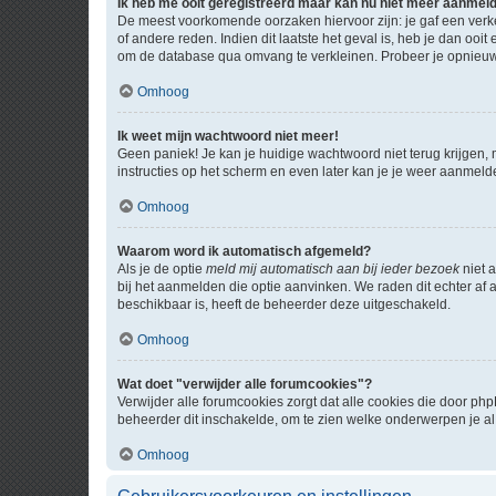
Ik heb me ooit geregistreerd maar kan nu niet meer aanmel
De meest voorkomende oorzaken hiervoor zijn: je gaf een verk
of andere reden. Indien dit laatste het geval is, heb je dan oo
om de database qua omvang te verkleinen. Probeer je opnieuw t
Omhoog
Ik weet mijn wachtwoord niet meer!
Geen paniek! Je kan je huidige wachtwoord niet terug krijgen,
instructies op het scherm en even later kan je je weer aanmeld
Omhoog
Waarom word ik automatisch afgemeld?
Als je de optie
meld mij automatisch aan bij ieder bezoek
niet 
bij het aanmelden die optie aanvinken. We raden dit echter af a
beschikbaar is, heeft de beheerder deze uitgeschakeld.
Omhoog
Wat doet "verwijder alle forumcookies"?
Verwijder alle forumcookies zorgt dat alle cookies die door 
beheerder dit inschakelde, om te zien welke onderwerpen je al
Omhoog