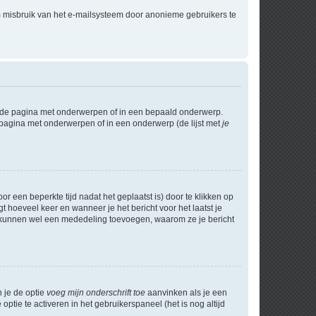
m misbruik van het e-mailsysteem door anonieme gebruikers te
l de pagina met onderwerpen of in een bepaald onderwerp.
 pagina met onderwerpen of in een onderwerp (de lijst met
je
r een beperkte tijd nadat het geplaatst is) door te klikken op
gt hoeveel keer en wanneer je het bericht voor het laatst je
Zij kunnen wel een mededeling toevoegen, waarom ze je bericht
n je de optie
voeg mijn onderschrift toe
aanvinken als je een
optie te activeren in het gebruikerspaneel (het is nog altijd