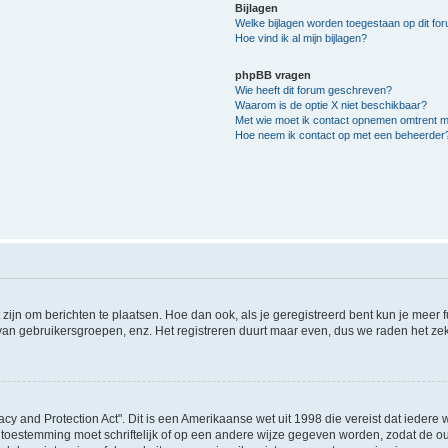
Bijlagen
Welke bijlagen worden toegestaan op dit fo
Hoe vind ik al mijn bijlagen?
phpBB vragen
Wie heeft dit forum geschreven?
Waarom is de optie X niet beschikbaar?
Met wie moet ik contact opnemen omtrent mis
Hoe neem ik contact op met een beheerder
 zijn om berichten te plaatsen. Hoe dan ook, als je geregistreerd bent kun je meer
 van gebruikersgroepen, enz. Het registreren duurt maar even, dus we raden het ze
acy and Protection Act". Dit is een Amerikaanse wet uit 1998 die vereist dat ieder
 toestemming moet schriftelijk of op een andere wijze gegeven worden, zodat de 