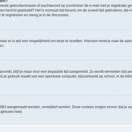
den!?
eerde gebruikersnaam of wachtwoord op (controleer de e-mail met je registratie g
it een bericht geplaatst? Het is normaal dat forums om de zoveel tijd gebruikers, di
e registreren en meng je in de discussies.
 maar er is wel een mogelijkheid om deze te resetten. Hiervoor moet je naar de a
en.
aanvinkt, blijf je maar voor een bepaalde tijd aangemeld. Zo wordt vermeden dat a
ls je gebruik maakt van een openbare computer, bijvoorbeeld op school, in de biblio
phpBB3 aangemaakt werden, verwijdert worden. Deze cookies zorgen ervoor dat je a
 gelezen hebt.