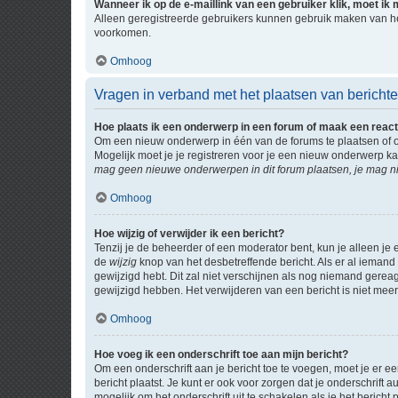
Wanneer ik op de e-maillink van een gebruiker klik, moet i
Alleen geregistreerde gebruikers kunnen gebruik maken van he
voorkomen.
Omhoog
Vragen in verband met het plaatsen van bericht
Hoe plaats ik een onderwerp in een forum of maak een react
Om een nieuw onderwerp in één van de forums te plaatsen of 
Mogelijk moet je je registreren voor je een nieuw onderwerp k
mag geen nieuwe onderwerpen in dit forum plaatsen, je mag ni
Omhoog
Hoe wijzig of verwijder ik een bericht?
Tenzij je de beheerder of een moderator bent, kun je alleen je 
de
wijzig
knop van het desbetreffende bericht. Als er al iemand o
gewijzigd hebt. Dit zal niet verschijnen als nog niemand gere
gewijzigd hebben. Het verwijderen van een bericht is niet mee
Omhoog
Hoe voeg ik een onderschrift toe aan mijn bericht?
Om een onderschrift aan je bericht toe te voegen, moet je er ee
bericht plaatst. Je kunt er ook voor zorgen dat je onderschrift 
mogelijk om het onderschrift uit te schakelen als je het bericht p