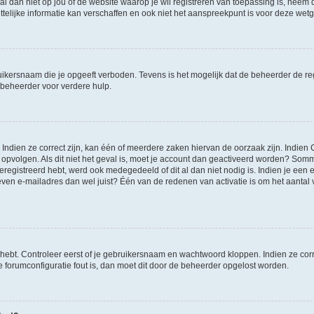
et al dan niet op jou of de website waarop je wil registreren van toepassing is, nee
lijke informatie kan verschaffen en ook niet het aanspreekpunt is voor deze wetge
ikersnaam die je opgeeft verboden. Tevens is het mogelijk dat de beheerder de regi
beheerder voor verdere hulp.
ndien ze correct zijn, kan één of meerdere zaken hiervan de oorzaak zijn. Indien C
es opvolgen. Als dit niet het geval is, moet je account dan geactiveerd worden? S
geregistreerd hebt, werd ook medegedeeld of dit al dan niet nodig is. Indien je een
ven e-mailadres dan wel juist? Één van de redenen van activatie is om het aantal va
 hebt. Controleer eerst of je gebruikersnaam en wachtwoord kloppen. Indien ze cor
 de forumconfiguratie fout is, dan moet dit door de beheerder opgelost worden.