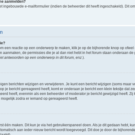
k me aanmelden?
t ingebouwde e-mailformulier (indien de beheerder dit heeft ingeschakeld). Dit o
en
ie?
om een reactie op een onderwerp te maken, klik je op de bijhorende knop op ofwe
an aanmaken, de permissies die je al dan niet hebt in het forum staan onderaan de
et antwoorden op een onderwerp in dit forum, enz.
).
eigen berichten wijzigen en verwijderen. Je kunt een bericht wijzigen (soms maar voo
p je bericht gereageerd heeft, komt er onderaan je bericht een klein tekstje dat ze
ageerd heeft, evenmin als een beheerder of moderator je bericht gewijzigd heeft. 
r mogelijk zodra er iemand op gereageerd heeft.
rst één maken. Dit kun je via het gebruikerspaneel doen. Als je dit gedaan hebt, ku
automatisch aan ieder nieuw bericht wordt toegevoegd. Dit doe je door de bijhorende 
laatst).