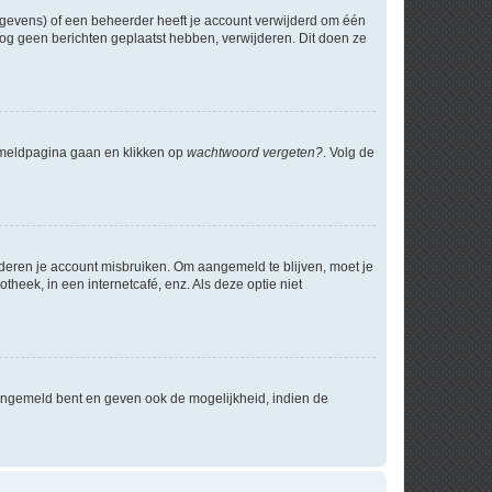
egevens) of een beheerder heeft je account verwijderd om één
e nog geen berichten geplaatst hebben, verwijderen. Dit doen ze
anmeldpagina gaan en klikken op
wachtwoord vergeten?
. Volg de
nderen je account misbruiken. Om aangemeld te blijven, moet je
theek, in een internetcafé, enz. Als deze optie niet
angemeld bent en geven ook de mogelijkheid, indien de