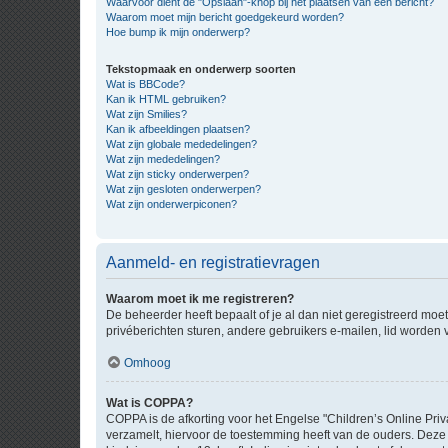
Waarvoor dient de "Opslaan"-knop bij het plaatsen van een bericht?
Waarom moet mijn bericht goedgekeurd worden?
Hoe bump ik mijn onderwerp?
Tekstopmaak en onderwerp soorten
Wat is BBCode?
Kan ik HTML gebruiken?
Wat zijn Smilies?
Kan ik afbeeldingen plaatsen?
Wat zijn globale mededelingen?
Wat zijn mededelingen?
Wat zijn sticky onderwerpen?
Wat zijn gesloten onderwerpen?
Wat zijn onderwerpiconen?
Aanmeld- en registratievragen
Waarom moet ik me registreren?
De beheerder heeft bepaalt of je al dan niet geregistreerd moet
privéberichten sturen, andere gebruikers e-mailen, lid worden
Omhoog
Wat is COPPA?
COPPA is de afkorting voor het Engelse "Children’s Online Priv
verzamelt, hiervoor de toestemming heeft van de ouders. Deze