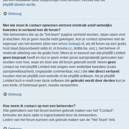
dat een bepaalde optie toegevoegd moet worden, bezoek dan de
phpBB Ideeën sectie
.
Omhoog
Met wie moet ik contact opnemen omtrent misbruik en/of wettelijke
kwesties in verband met dit forum?
Alle beheerders die op de "het team"-pagina vermeld worden, staan open voor
je klachten. Als je geen reactie hebt gekregen, kun je contact opnemen met de
eigenaar van het domein (dmv een
whois lookup
) of, als dit forum op een gratis
host staat (bijvoorbeeld xsbb.nl, nl.forums.cc, dotbb.be, enz.), het beheer of
misbruik-afdeling van de gratis host. Wees je er bewust van dat phpBB Limited
geen inspraak
heeft en dus in geen enkel geval aansprakelijk gehouden kan
worden over hoe, waar en door wie dit forum gebruikt wordt. Neem
geen
contact op met phpBB Limited met vragen over wettelijke kwesties (zoals
aanspreekbaarheid, ongepaste commentaar, enz.) die
niet direct verband
houden met de phpBB.com-website of de phpBB-software. Als je phpBB
Limited toch e-mailt over deze software die
gebruikt wordt door derden
kun je
een korte, of helemaal geen, reactie verwachten.
Omhoog
Hoe neem ik contact op met een beheerder?
Alle gebruikers van het forum kunnen gebruik maken van het “Contact”-
formulier als deze optie is ingeschakeld door de beheerders.
Leden van het forum kunnen ook gebruik maken van de “Het Team”-link.