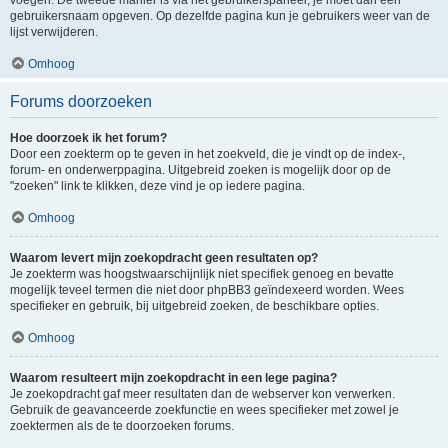
voegen. De tweede manier is via het gebruikerspaneel, je moet dan een
gebruikersnaam opgeven. Op dezelfde pagina kun je gebruikers weer van de
lijst verwijderen.
Omhoog
Forums doorzoeken
Hoe doorzoek ik het forum?
Door een zoekterm op te geven in het zoekveld, die je vindt op de index-,
forum- en onderwerppagina. Uitgebreid zoeken is mogelijk door op de
"zoeken" link te klikken, deze vind je op iedere pagina.
Omhoog
Waarom levert mijn zoekopdracht geen resultaten op?
Je zoekterm was hoogstwaarschijnlijk niet specifiek genoeg en bevatte
mogelijk teveel termen die niet door phpBB3 geïndexeerd worden. Wees
specifieker en gebruik, bij uitgebreid zoeken, de beschikbare opties.
Omhoog
Waarom resulteert mijn zoekopdracht in een lege pagina?
Je zoekopdracht gaf meer resultaten dan de webserver kon verwerken.
Gebruik de geavanceerde zoekfunctie en wees specifieker met zowel je
zoektermen als de te doorzoeken forums.