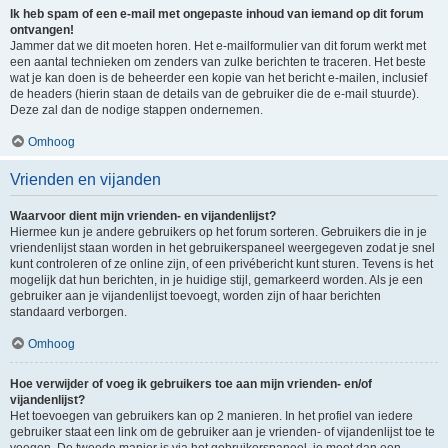
Ik heb spam of een e-mail met ongepaste inhoud van iemand op dit forum
ontvangen!
Jammer dat we dit moeten horen. Het e-mailformulier van dit forum werkt met
een aantal technieken om zenders van zulke berichten te traceren. Het beste
wat je kan doen is de beheerder een kopie van het bericht e-mailen, inclusief
de headers (hierin staan de details van de gebruiker die de e-mail stuurde).
Deze zal dan de nodige stappen ondernemen.
Omhoog
Vrienden en vijanden
Waarvoor dient mijn vrienden- en vijandenlijst?
Hiermee kun je andere gebruikers op het forum sorteren. Gebruikers die in je
vriendenlijst staan worden in het gebruikerspaneel weergegeven zodat je snel
kunt controleren of ze online zijn, of een privébericht kunt sturen. Tevens is het
mogelijk dat hun berichten, in je huidige stijl, gemarkeerd worden. Als je een
gebruiker aan je vijandenlijst toevoegt, worden zijn of haar berichten
standaard verborgen.
Omhoog
Hoe verwijder of voeg ik gebruikers toe aan mijn vrienden- en/of
vijandenlijst?
Het toevoegen van gebruikers kan op 2 manieren. In het profiel van iedere
gebruiker staat een link om de gebruiker aan je vrienden- of vijandenlijst toe te