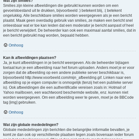
Wat zijn Smilies?
Smilies zijn kleine afbeeldingen die gebruikt kunnen worden om een
gevoelstoestand uit te drukken, bijvoorbeeld :) betekent blij, :( betekent
ongelukkig. Alle beschikbare smilies worden weergegeven als je een bericht
plaatst. Maak geen overdadig gebruik van smilies, ze maken een bericht snel
onleesbaar wat er toe kan leiden dat een moderator je bericht aanpast of heel
je bericht verwijdert. De beheerder kan ook een maximaal aantal smilies, dat in
een bericht gebruikt mag worden, bepaald hebben.
Omhoog
Kan ik afbeeldingen plaatsen?
Ja, je kunt afbeeldingen in je bericht weergeven. Als de beheerder bijlagen
toelaat kun je een afbeelding naar het forum uploaden. Anders moet je er voor
zorgen dat de afbeelding op een andere publieke server beschikbaar is,
bijvoorbeeld http://www.voorbeeld.com/mijn_afbeelding.gif. Linken naar een
afbeelding op je eigen computer is onmogelijk (tenzij het een publieke server
is). Ook afbeeldingen die een authentificatie vereisen zoals in: Hotmail of
Yahoo mailboxen, een wachtwoord beschermde website, enz. kunnen niet
worden weergegeven. Om een afbeelding weer te geven, moet je de BBCode
tag [img] gebruiken.
Omhoog
Wat zijn globale mededelingen?
Globale mededelingen zijn berichten die belangrijke informatie bevatten, je
komt ze dan ook op verschillende plaatsen tegen zoals bovenaan ieder forum