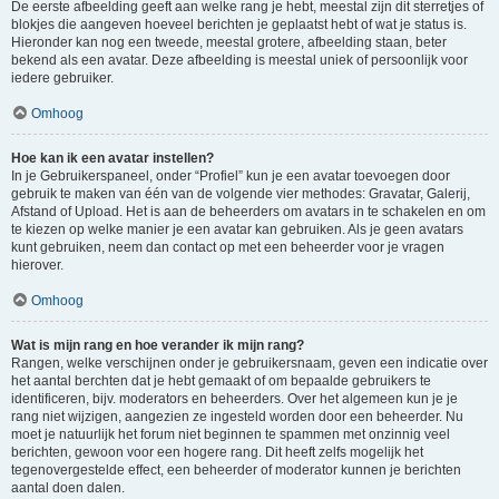
De eerste afbeelding geeft aan welke rang je hebt, meestal zijn dit sterretjes of
blokjes die aangeven hoeveel berichten je geplaatst hebt of wat je status is.
Hieronder kan nog een tweede, meestal grotere, afbeelding staan, beter
bekend als een avatar. Deze afbeelding is meestal uniek of persoonlijk voor
iedere gebruiker.
Omhoog
Hoe kan ik een avatar instellen?
In je Gebruikerspaneel, onder “Profiel” kun je een avatar toevoegen door
gebruik te maken van één van de volgende vier methodes: Gravatar, Galerij,
Afstand of Upload. Het is aan de beheerders om avatars in te schakelen en om
te kiezen op welke manier je een avatar kan gebruiken. Als je geen avatars
kunt gebruiken, neem dan contact op met een beheerder voor je vragen
hierover.
Omhoog
Wat is mijn rang en hoe verander ik mijn rang?
Rangen, welke verschijnen onder je gebruikersnaam, geven een indicatie over
het aantal berchten dat je hebt gemaakt of om bepaalde gebruikers te
identificeren, bijv. moderators en beheerders. Over het algemeen kun je je
rang niet wijzigen, aangezien ze ingesteld worden door een beheerder. Nu
moet je natuurlijk het forum niet beginnen te spammen met onzinnig veel
berichten, gewoon voor een hogere rang. Dit heeft zelfs mogelijk het
tegenovergestelde effect, een beheerder of moderator kunnen je berichten
aantal doen dalen.