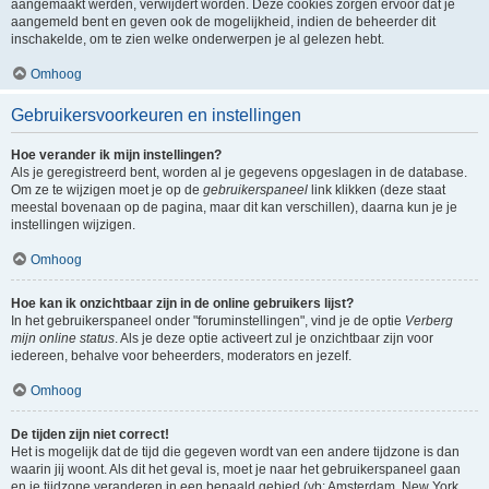
aangemaakt werden, verwijdert worden. Deze cookies zorgen ervoor dat je
aangemeld bent en geven ook de mogelijkheid, indien de beheerder dit
inschakelde, om te zien welke onderwerpen je al gelezen hebt.
Omhoog
Gebruikersvoorkeuren en instellingen
Hoe verander ik mijn instellingen?
Als je geregistreerd bent, worden al je gegevens opgeslagen in de database.
Om ze te wijzigen moet je op de
gebruikerspaneel
link klikken (deze staat
meestal bovenaan op de pagina, maar dit kan verschillen), daarna kun je je
instellingen wijzigen.
Omhoog
Hoe kan ik onzichtbaar zijn in de online gebruikers lijst?
In het gebruikerspaneel onder "foruminstellingen", vind je de optie
Verberg
mijn online status
. Als je deze optie activeert zul je onzichtbaar zijn voor
iedereen, behalve voor beheerders, moderators en jezelf.
Omhoog
De tijden zijn niet correct!
Het is mogelijk dat de tijd die gegeven wordt van een andere tijdzone is dan
waarin jij woont. Als dit het geval is, moet je naar het gebruikerspaneel gaan
en je tijdzone veranderen in een bepaald gebied (vb: Amsterdam, New York,