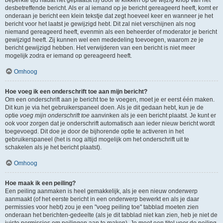
beperkte tijd nadat het geplaatst is) door te klikken op de
wijzig
knop van het
desbetreffende bericht. Als er al iemand op je bericht gereageerd heeft, komt er
onderaan je bericht een klein tekstje dat zegt hoeveel keer en wanneer je het
bericht voor het laatst je gewijzigd hebt. Dit zal niet verschijnen als nog
niemand gereageerd heeft, evenmin als een beheerder of moderator je bericht
gewijzigd heeft. Zij kunnen wel een mededeling toevoegen, waarom ze je
bericht gewijzigd hebben. Het verwijderen van een bericht is niet meer
mogelijk zodra er iemand op gereageerd heeft.
Omhoog
Hoe voeg ik een onderschrift toe aan mijn bericht?
Om een onderschrift aan je bericht toe te voegen, moet je er eerst één maken.
Dit kun je via het gebruikerspaneel doen. Als je dit gedaan hebt, kun je de
optie
voeg mijn onderschrift toe
aanvinken als je een bericht plaatst. Je kunt er
ook voor zorgen dat je onderschrift automatisch aan ieder nieuw bericht wordt
toegevoegd. Dit doe je door de bijhorende optie te activeren in het
gebruikerspaneel (het is nog altijd mogelijk om het onderschrift uit te
schakelen als je het bericht plaatst).
Omhoog
Hoe maak ik een peiling?
Een peiling aanmaken is heel gemakkelijk, als je een nieuw onderwerp
aanmaakt (of het eerste bericht in een onderwerp bewerkt en als je daar
permissies voor hebt) zou je een "voeg peiling toe" tabblad moeten zien
onderaan het berichten-gedeelte (als je dit tabblad niet kan zien, heb je niet de