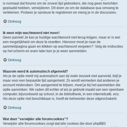
is normaal dat forums om de zoveel tijd gebruikers, die nog geen berichten
geplaatst hebben, verwijderen. Dit doen ze om de database qua omvang te
verkleinen. Probeer je opnieuw te registreren en meng je in de discussies.
Omhoog
Ik weet mijn wachtwoord niet meer!
Geen paniek! Je kan je huidige wachtwoord niet terug krijgen, maar er is wel
een mogelijkheid om deze te resetten. Hiervoor moet je naar de
aanmeldpagina gaan en klikken op
wachtwoord vergeten?
. Volg de instructies
op het scherm en even later kan je je weer aanmelden.
Omhoog
Waarom word ik automatisch afgemeld?
Als je de optie
meld mij automatisch aan bij ieder bezoek
niet aanvinkt, blijf je
maar voor een bepaalde tijd aangemeld. Zo wordt vermeden dat anderen je
account misbruiken. Om aangemeld te blijven, moet je bij het aanmelden die
optie aanvinken. We raden dit echter af als je gebruik maakt van een openbare
computer, bijvoorbeeld op school, in de bibliotheek, in een internetcafé, enz.
Als deze optie niet beschikbaar is, heeft de beheerder deze uitgeschakeld.
Omhoog
Wat doet "verwijder alle forumcookies"?
Verwijder alle forumcookies zorgt dat alle cookies die door phpBB3