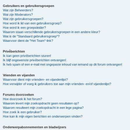
Gebruikers en gebruikersgroepen
Wat zijn Beheerders?
Wat zijn Moderators?
Wat zijn gebruikersgroepen?
Hoe word ik lid van een gebruikersgroep?
Hoe word ik een groepsleider?
Waarom staan verschillende gebruikersgroepen in een andere kleur?
Wat is de "Standaard gebruikersgroep"?
Waarvoor dient de "Het Team"-link?
Privéberichten
Ik kan geen privéberichten sturen!
Ik blijf ongewenste privéberichten ontvangen!
Ik heb spam of een e-mail met ongepaste inhoud van iemand op dit forum ontvangen!
Vrienden en vijanden
Waarvoor dient mijn vrienden- en vijandenlijst?
Hoe verwijder of voeg ik gebruikers toe aan mijn vrienden- en/of vijandenlijst?
Forums doorzoeken
Hoe doorzoek ik het forum?
Waarom levert mijn zoekopdracht geen resultaten op?
Waarom resulteert mijn zoekopdracht in een lege pagina?
Hoe zoek ik een gebruiker?
Hoe kan ik mijn eigen berichten en onderwerpen vinden?
Onderwerpabonnementen en bladwijzers