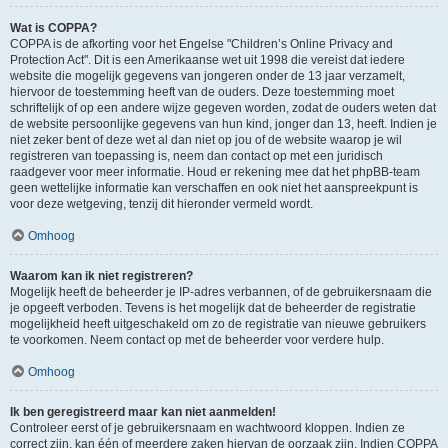
Wat is COPPA?
COPPA is de afkorting voor het Engelse "Children’s Online Privacy and
Protection Act". Dit is een Amerikaanse wet uit 1998 die vereist dat iedere
website die mogelijk gegevens van jongeren onder de 13 jaar verzamelt,
hiervoor de toestemming heeft van de ouders. Deze toestemming moet
schriftelijk of op een andere wijze gegeven worden, zodat de ouders weten dat
de website persoonlijke gegevens van hun kind, jonger dan 13, heeft. Indien je
niet zeker bent of deze wet al dan niet op jou of de website waarop je wil
registreren van toepassing is, neem dan contact op met een juridisch
raadgever voor meer informatie. Houd er rekening mee dat het phpBB-team
geen wettelijke informatie kan verschaffen en ook niet het aanspreekpunt is
voor deze wetgeving, tenzij dit hieronder vermeld wordt.
Omhoog
Waarom kan ik niet registreren?
Mogelijk heeft de beheerder je IP-adres verbannen, of de gebruikersnaam die
je opgeeft verboden. Tevens is het mogelijk dat de beheerder de registratie
mogelijkheid heeft uitgeschakeld om zo de registratie van nieuwe gebruikers
te voorkomen. Neem contact op met de beheerder voor verdere hulp.
Omhoog
Ik ben geregistreerd maar kan niet aanmelden!
Controleer eerst of je gebruikersnaam en wachtwoord kloppen. Indien ze
correct zijn, kan één of meerdere zaken hiervan de oorzaak zijn. Indien COPPA