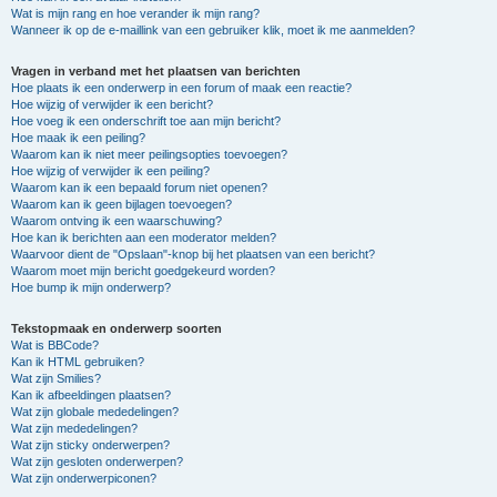
Wat is mijn rang en hoe verander ik mijn rang?
Wanneer ik op de e-maillink van een gebruiker klik, moet ik me aanmelden?
Vragen in verband met het plaatsen van berichten
Hoe plaats ik een onderwerp in een forum of maak een reactie?
Hoe wijzig of verwijder ik een bericht?
Hoe voeg ik een onderschrift toe aan mijn bericht?
Hoe maak ik een peiling?
Waarom kan ik niet meer peilingsopties toevoegen?
Hoe wijzig of verwijder ik een peiling?
Waarom kan ik een bepaald forum niet openen?
Waarom kan ik geen bijlagen toevoegen?
Waarom ontving ik een waarschuwing?
Hoe kan ik berichten aan een moderator melden?
Waarvoor dient de "Opslaan"-knop bij het plaatsen van een bericht?
Waarom moet mijn bericht goedgekeurd worden?
Hoe bump ik mijn onderwerp?
Tekstopmaak en onderwerp soorten
Wat is BBCode?
Kan ik HTML gebruiken?
Wat zijn Smilies?
Kan ik afbeeldingen plaatsen?
Wat zijn globale mededelingen?
Wat zijn mededelingen?
Wat zijn sticky onderwerpen?
Wat zijn gesloten onderwerpen?
Wat zijn onderwerpiconen?