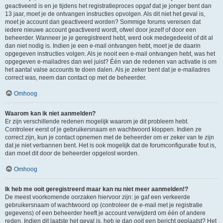
geactiveerd is en je tijdens het registratieproces opgaf dat je jonger bent dan
13 jaar, moet je de ontvangen instructies opvolgen. Als dit niet het geval is,
moet je account dan geactiveerd worden? Sommige forums vereisen dat
iedere nieuwe account geactiveerd wordt, ofwel door jezelf of door een
beheerder. Wanneer je je geregistreerd hebt, werd ook medegedeeld of dit al
dan niet nodig is. Indien je een e-mail ontvangen hebt, moet je de daarin
opgegeven instructies volgen. Als je nooit een e-mail ontvangen hebt, was het
opgegeven e-mailadres dan wel juist? Één van de redenen van activatie is om
het aantal valse accounts te doen dalen. Als je zeker bent dat je e-mailadres
correct was, neem dan contact op met de beheerder.
Omhoog
Waarom kan ik niet aanmelden?
Er zijn verschillende redenen mogelijk waarom je dit probleem hebt.
Controleer eerst of je gebruikersnaam en wachtwoord kloppen. Indien ze
correct zijn, kun je contact opnemen met de beheerder om er zeker van te zijn
dat je niet verbannen bent. Het is ook mogelijk dat de forumconfiguratie fout is,
dan moet dit door de beheerder opgelost worden.
Omhoog
Ik heb me ooit geregistreerd maar kan nu niet meer aanmelden!?
De meest voorkomende oorzaken hiervoor zijn: je gaf een verkeerde
gebruikersnaam of wachtwoord op (controleer de e-mail met je registratie
gegevens) of een beheerder heeft je account verwijderd om één of andere
reden. Indien dit laatste het geval is, heb je dan ooit een bericht geplaatst? Het