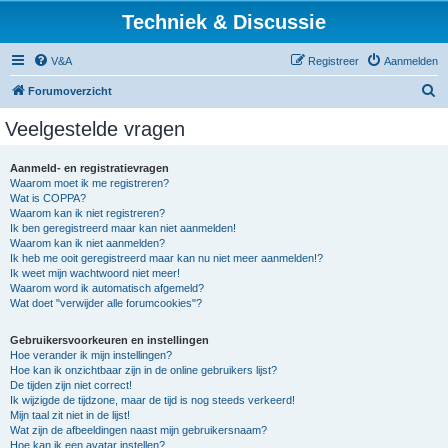
Techniek & Discussie
V&A
Registreer
Aanmelden
Z
Forumoverzicht
o
Veelgestelde vragen
e
k
Aanmeld- en registratievragen
Waarom moet ik me registreren?
Wat is COPPA?
Waarom kan ik niet registreren?
Ik ben geregistreerd maar kan niet aanmelden!
Waarom kan ik niet aanmelden?
Ik heb me ooit geregistreerd maar kan nu niet meer aanmelden!?
Ik weet mijn wachtwoord niet meer!
Waarom word ik automatisch afgemeld?
Wat doet "verwijder alle forumcookies"?
Gebruikersvoorkeuren en instellingen
Hoe verander ik mijn instellingen?
Hoe kan ik onzichtbaar zijn in de online gebruikers lijst?
De tijden zijn niet correct!
Ik wijzigde de tijdzone, maar de tijd is nog steeds verkeerd!
Mijn taal zit niet in de lijst!
Wat zijn de afbeeldingen naast mijn gebruikersnaam?
Hoe kan ik een avatar instellen?