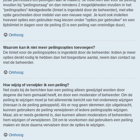
juiste permissies om peilingen aan te maken). Je moet een titel voor de peiling
invullen bij "peilingsvraag" en dan minstens 2 mogelijkheden invullen in het
"peilingopties"-tekstgedeelte (limiet is ingesteld door de beheerder), met elke
optie gescheiden door middel van een nieuwe regel. Je kunt ook instellen
hoeveel opties een gebruiker mag kiezen onder "opties per gebruiker" en een
tijdslimiet in dagen voor de peiling (0 is een peiling van oneindige duur).
Omhoog
Waarom kan ik niet meer peilingsopties toevoegen?
De limiet voor de peilingsopties is ingesteld door de beheerder. Indien je meer
opties denkt nodig te hebben dan het toegestane aantal, neem dan contact op
met de beheerder.
Omhoog
Hoe wijzig of verwijder ik een peiling?
Net zoals bij de berichten kan een peiling alleen gewijzigd worden door
degene die hem gemaakt heeft, en door een moderator of beheerder. Om de
peiling te wijzigen moet je het allereerste bericht van het onderwerp wijzigen
(hieraan is de peiling gekoppeld). Als er nog geen stemmen zijn uitgebracht,
kunnen gebruikers de peiling verwijderen of iedere peilingsoptie wijzigen.
Maar, als er reeds gestemd is, dan kunnen alleen moderators of beheerders
hem wijzigen of verwijderen. Dit om te voorkomen dat gebruikers een peiling
maken en deze daarna vervalsen door de opties te wijzigen.
Omhoog