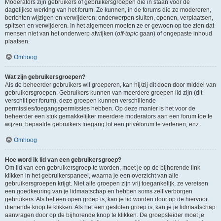
Moderators zijn gebruikers of gebruikersgroepen die in staan voor de
dagelijkse werking van het forum. Ze kunnen, in de forums die ze modereren,
berichten wijzigen en verwijderen; onderwerpen sluiten, openen, verplaatsen,
splitsen en verwijderen. In het algemeen moeten ze er gewoon op toe zien dat
mensen niet van het onderwerp afwijken (
off-topic
gaan) of ongepaste inhoud
plaatsen.
Omhoog
Wat zijn gebruikersgroepen?
Als de beheerder gebruikers wil groeperen, kan hij/zij dit doen door middel van
gebruikersgroepen. Gebruikers kunnen van meerdere groepen lid zijn (dit
verschilt per forum), deze groepen kunnen verschillende
permissies/toegangspermissies hebben. Op deze manier is het voor de
beheerder een stuk gemakkelijker meerdere moderators aan een forum toe te
wijzen, bepaalde gebruikers toegang tot een privéforum te verlenen, enz.
Omhoog
Hoe word ik lid van een gebruikersgroep?
Om lid van een gebruikersgroep te worden, moet je op de bijhorende link
klikken in het gebruikerspaneel, waarna je een overzicht van alle
gebruikersgroepen krijgt. Niet alle groepen zijn vrij toegankelijk, ze vereisen
een goedkeuring van je lidmaatschap en hebben soms zelf verborgen
gebruikers. Als het een open groep is, kan je lid worden door op de hiervoor
dienende knop te klikken. Als het een gesloten groep is, kan je je lidmaatschap
aanvragen door op de bijhorende knop te klikken. De groepsleider moet je