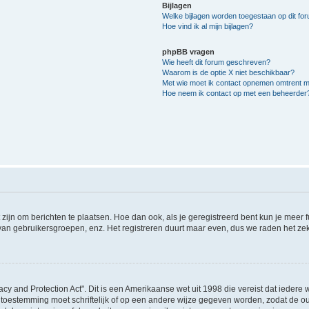
Bijlagen
Welke bijlagen worden toegestaan op dit fo
Hoe vind ik al mijn bijlagen?
phpBB vragen
Wie heeft dit forum geschreven?
Waarom is de optie X niet beschikbaar?
Met wie moet ik contact opnemen omtrent mis
Hoe neem ik contact op met een beheerder
 zijn om berichten te plaatsen. Hoe dan ook, als je geregistreerd bent kun je meer
 van gebruikersgroepen, enz. Het registreren duurt maar even, dus we raden het ze
acy and Protection Act". Dit is een Amerikaanse wet uit 1998 die vereist dat ieder
 toestemming moet schriftelijk of op een andere wijze gegeven worden, zodat de 