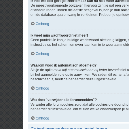
Ik heb me ooit geregistreerd maar kan nu niet meer aanmel
De meest voorkomende oorzaken hiervoor zijn: je gaf een verk
of andere reden. Indien dit laatste het geval is, heb je dan oo
om de database qua omvang te verkleinen. Probeer je opnieuw t
Omhoog
Ik weet mijn wachtwoord niet meer!
Geen paniek! Je kan je huidige wachtwoord niet terug krijgen,
instructies op het scherm en even later kan je je weer aanmeld
Omhoog
Waarom word ik automatisch afgemeld?
Als je de optie
meld mij automatisch aan bij ieder bezoek
niet 
bij het aanmelden die optie aanvinken. We raden dit echter af a
beschikbaar is, heeft de beheerder deze uitgeschakeld.
Omhoog
Wat doet "verwijder alle forumcookies"?
Verwijder alle forumcookies zorgt dat alle cookies die door 
beheerder dit inschakelde, om te zien welke onderwerpen je al
Omhoog