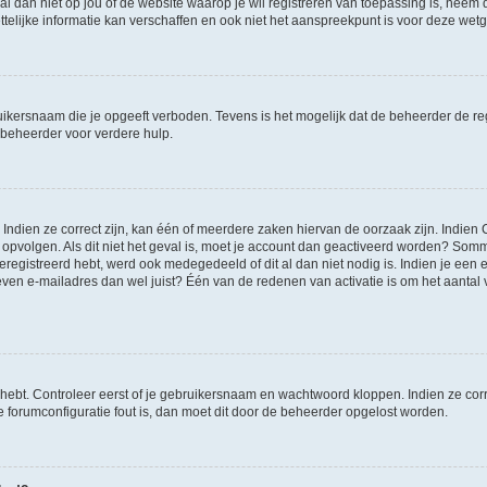
et al dan niet op jou of de website waarop je wil registreren van toepassing is, nee
lijke informatie kan verschaffen en ook niet het aanspreekpunt is voor deze wetge
ikersnaam die je opgeeft verboden. Tevens is het mogelijk dat de beheerder de regi
beheerder voor verdere hulp.
ndien ze correct zijn, kan één of meerdere zaken hiervan de oorzaak zijn. Indien C
es opvolgen. Als dit niet het geval is, moet je account dan geactiveerd worden? S
geregistreerd hebt, werd ook medegedeeld of dit al dan niet nodig is. Indien je een
ven e-mailadres dan wel juist? Één van de redenen van activatie is om het aantal va
 hebt. Controleer eerst of je gebruikersnaam en wachtwoord kloppen. Indien ze cor
 de forumconfiguratie fout is, dan moet dit door de beheerder opgelost worden.