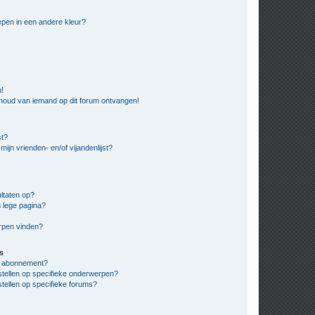
pen in een andere kleur?
n!
nhoud van iemand op dit forum ontvangen!
st?
ijn vrienden- en/of vijandenlijst?
ltaten op?
 lege pagina?
erpen vinden?
s
en abonnement?
stellen op specifieke onderwerpen?
tellen op specifieke forums?