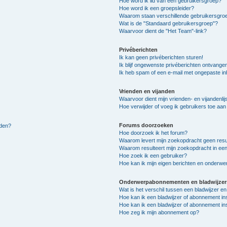
Hoe word ik lid van een gebruikersgroep?
Hoe word ik een groepsleider?
Waarom staan verschillende gebruikersgroe
Wat is de "Standaard gebruikersgroep"?
Waarvoor dient de "Het Team"-link?
Privéberichten
Ik kan geen privéberichten sturen!
Ik blijf ongewenste privéberichten ontvange
Ik heb spam of een e-mail met ongepaste i
Vrienden en vijanden
Waarvoor dient mijn vrienden- en vijandenlij
Hoe verwijder of voeg ik gebruikers toe aan m
Forums doorzoeken
lden?
Hoe doorzoek ik het forum?
Waarom levert mijn zoekopdracht geen resu
Waarom resulteert mijn zoekopdracht in een
Hoe zoek ik een gebruiker?
Hoe kan ik mijn eigen berichten en onderw
Onderwerpabonnementen en bladwijzer
Wat is het verschil tussen een bladwijzer 
Hoe kan ik een bladwijzer of abonnement in
Hoe kan ik een bladwijzer of abonnement ins
Hoe zeg ik mijn abonnement op?