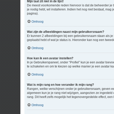
Mijn taal zit niet in de lijst!
De meest voorkomende reden hiervoor is dat de beheerder je taal 
je nodig hebt, wil installeren. Indien het nog niet bestaat, m
pagina).
Omhoog
Wat zijn de afbeeldingen naast mijn gebruikersnaam?
Er kunnen 2 afbeeldingen bij een gebruikersnaam staan als je be
geplaatst hebt of wat je status is. Hieronder kan nog een tweed
Omhoog
Hoe kan ik een avatar instellen?
In je Gebruikerspaneel, onder “Profiel” kun je een avatar toev
te schakelen en om te kiezen op welke manier je een avatar ka
Omhoog
Wat is mijn rang en hoe verander ik mijn rang?
Rangen, welke verschijnen onder je gebruikersnaam, geven een 
algemeen kun je je rang niet wijzigen, aangezien ze ingestel
rang. Dit heeft zelfs mogelijk het tegenovergestelde effect, e
Omhoog