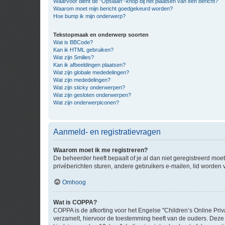
Waarvoor dient de "Opslaan"-knop bij het plaatsen van een bericht?
Waarom moet mijn bericht goedgekeurd worden?
Hoe bump ik mijn onderwerp?
Tekstopmaak en onderwerp soorten
Wat is BBCode?
Kan ik HTML gebruiken?
Wat zijn Smilies?
Kan ik afbeeldingen plaatsen?
Wat zijn globale mededelingen?
Wat zijn mededelingen?
Wat zijn sticky onderwerpen?
Wat zijn gesloten onderwerpen?
Wat zijn onderwerpiconen?
Aanmeld- en registratievragen
Waarom moet ik me registreren?
De beheerder heeft bepaalt of je al dan niet geregistreerd moet
privéberichten sturen, andere gebruikers e-mailen, lid worden
Omhoog
Wat is COPPA?
COPPA is de afkorting voor het Engelse "Children’s Online Priv
verzamelt, hiervoor de toestemming heeft van de ouders. Deze