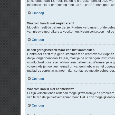
kind, jonger dan 13, heeft. Indien je niet zeker bent of deze w
informatie. Houd er rekening mee dat het phpBB-team geen wette
Omhoog
Waarom kan ik niet registreren?
Mogelijk heeft de beheerder je IP-adres verbannen, of de gebru
van nieuwe gebruikers te voorkomen. Neem contact op met de 
Omhoog
Ik ben geregistreerd maar kan niet aanmelden!
Controleer eerst of je gebruikersnaam en wachtwoord kloppen. I
dat je jonger bent dan 13 jaar, moet je de ontvangen instructi
wordt, ofwel door jezelf of door een beheerder. Wanneer je je 
volgen. Als je nooit een e-mail ontvangen hebt, was het opgege
mailadres correct was, neem dan contact op met de beheerder.
Omhoog
Waarom kan ik niet aanmelden?
Er zijn verschillende redenen mogelijk waarom je dit probleem
van te zijn dat je niet verbannen bent. Het is ook mogelijk dat
Omhoog