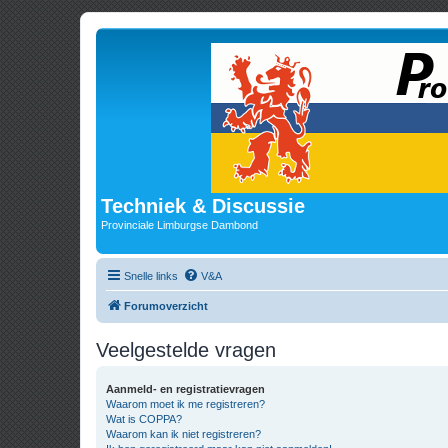
Techniek & Discussie
Provinciale Limburgse Dambond
Snelle links
V&A
Forumoverzicht
Veelgestelde vragen
Aanmeld- en registratievragen
Waarom moet ik me registreren?
Wat is COPPA?
Waarom kan ik niet registreren?