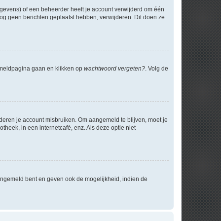
egevens) of een beheerder heeft je account verwijderd om één
e nog geen berichten geplaatst hebben, verwijderen. Dit doen ze
anmeldpagina gaan en klikken op
wachtwoord vergeten?
. Volg de
nderen je account misbruiken. Om aangemeld te blijven, moet je
theek, in een internetcafé, enz. Als deze optie niet
angemeld bent en geven ook de mogelijkheid, indien de