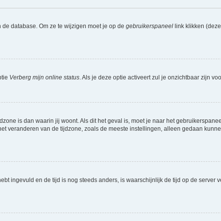
n de database. Om ze te wijzigen moet je op de
gebruikerspaneel
link klikken (dez
ptie
Verberg mijn online status
. Als je deze optie activeert zul je onzichtbaar zijn 
jdzone is dan waarin jij woont. Als dit het geval is, moet je naar het gebruikerspan
t veranderen van de tijdzone, zoals de meeste instellingen, alleen gedaan kunnen
 hebt ingevuld en de tijd is nog steeds anders, is waarschijnlijk de tijd op de serv