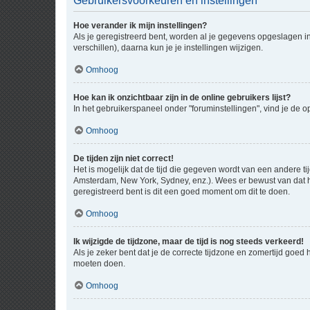
Gebruikersvoorkeuren en instellingen
Hoe verander ik mijn instellingen?
Als je geregistreerd bent, worden al je gegevens opgeslagen i
verschillen), daarna kun je je instellingen wijzigen.
Omhoog
Hoe kan ik onzichtbaar zijn in de online gebruikers lijst?
In het gebruikerspaneel onder "foruminstellingen", vind je de o
Omhoog
De tijden zijn niet correct!
Het is mogelijk dat de tijd die gegeven wordt van een andere ti
Amsterdam, New York, Sydney, enz.). Wees er bewust van dat he
geregistreerd bent is dit een goed moment om dit te doen.
Omhoog
Ik wijzigde de tijdzone, maar de tijd is nog steeds verkeerd!
Als je zeker bent dat je de correcte tijdzone en zomertijd goed
moeten doen.
Omhoog