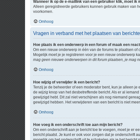
Wanneer ik op de e-maillink van een gebruiker klik, moet i
Alleen geregistreerde gebruikers kunnen gebruik maken van he
voorkomen.
Omhoog
Vragen in verband met het plaatsen van bericht
Hoe plaats ik een onderwerp in een forum of maak een react
Om een nieuw onderwerp in één van de forums te plaatsen of 
Mogelijk moet je je registreren voor je een nieuw onderwerp k
mag geen nieuwe onderwerpen in dit forum plaatsen, je mag ni
Omhoog
Hoe wijzig of verwijder ik een bericht?
Tenzij je de beheerder of een moderator bent, kun je alleen je 
de
wijzig
knop van het desbetreffende bericht. Als er al iemand o
gewijzigd hebt. Dit zal niet verschijnen als nog niemand gere
gewijzigd hebben. Het verwijderen van een bericht is niet mee
Omhoog
Hoe voeg ik een onderschrift toe aan mijn bericht?
Om een onderschrift aan je bericht toe te voegen, moet je er ee
bericht plaatst. Je kunt er ook voor zorgen dat je onderschrift 
mogelijk om het onderschrift uit te schakelen als je het bericht p