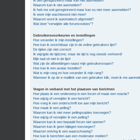
Ik ben geregistreerd maar kan niet aanmelden!
Waarom kan ik niet aanmelden?
Ik heb me ooit geregistreerd maar kan nu niet meer aanmelden!?
Ik weet mijn wachtwoord niet meer!
Waarom word ik automatisch afgemeld?
Wat doet "verwijder alle forumcookies"?
Gebruikersvoorkeuren en instellingen
Hoe verander ik mijn instellingen?
Hoe kan ik onzichtbaar zijn in de online gebruikers lijst?
De tijden zijn niet correct!
Ik wijzigde de tijdzone, maar de tijd is nog steeds verkeerd!
Mijn taal zit niet in de lijst!
Wat zijn de afbeeldingen naast mijn gebruikersnaam?
Hoe kan ik een avatar instellen?
Wat is mijn rang en hoe verander ik mijn rang?
Wanneer ik op de e-maillink van een gebruiker klik, moet ik me aanme
Vragen in verband met het plaatsen van berichten
Hoe plaats ik een onderwerp in een forum of maak een reactie?
Hoe wijzig of verwijder ik een bericht?
Hoe voeg ik een onderschrift toe aan mijn bericht?
Hoe maak ik een peiling?
Waarom kan ik niet meer peilingsopties toevoegen?
Hoe wijzig of verwijder ik een peiling?
Waarom kan ik een bepaald forum niet openen?
Waarom kan ik geen bijlagen toevoegen?
Waarom ontving ik een waarschuwing?
Hoe kan ik berichten aan een moderator melden?