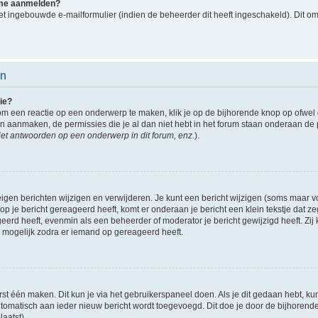
k me aanmelden?
t ingebouwde e-mailformulier (indien de beheerder dit heeft ingeschakeld). Dit o
en
ie?
om een reactie op een onderwerp te maken, klik je op de bijhorende knop op ofwe
an aanmaken, de permissies die je al dan niet hebt in het forum staan onderaan de
et antwoorden op een onderwerp in dit forum, enz.
).
eigen berichten wijzigen en verwijderen. Je kunt een bericht wijzigen (soms maar voo
p je bericht gereageerd heeft, komt er onderaan je bericht een klein tekstje dat ze
ageerd heeft, evenmin als een beheerder of moderator je bericht gewijzigd heeft. 
r mogelijk zodra er iemand op gereageerd heeft.
rst één maken. Dit kun je via het gebruikerspaneel doen. Als je dit gedaan hebt, ku
automatisch aan ieder nieuw bericht wordt toegevoegd. Dit doe je door de bijhorende 
laatst).