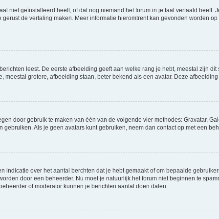
niet geïnstalleerd heeft, of dat nog niemand het forum in je taal vertaald heeft. Je
ag je gerust de vertaling maken. Meer informatie hieromtrent kan gevonden worden o
richten leest. De eerste afbeelding geeft aan welke rang je hebt, meestal zijn dit 
e, meestal grotere, afbeelding staan, beter bekend als een avatar. Deze afbeelding 
oegen door gebruik te maken van één van de volgende vier methodes: Gravatar, Gale
n gebruiken. Als je geen avatars kunt gebruiken, neem dan contact op met een beh
indicatie over het aantal berchten dat je hebt gemaakt of om bepaalde gebruikers 
d worden door een beheerder. Nu moet je natuurlijk het forum niet beginnen te sp
en beheerder of moderator kunnen je berichten aantal doen dalen.