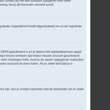
m dan contact op met een juridisch raadgever voor meer
ving, tenzij dit hieronder vermeld wordt.
stratie mogelijkheid heeft uitgeschakeld om zo de registratie
OPPA geactiveerd is en je tijdens het registratieproces opgaf
ommige forums vereisen dat iedere nieuwe account geactiveerd
 e-mail ontvangen hebt, moet je de daarin opgegeven instructies
lse accounts te doen dalen. Als je zeker bent dat je e-
rect zijn, kun je contact opnemen met de beheerder om er zeker