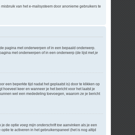
m misbruik van het e-mailsysteem door anonieme gebruikers te
l de pagina met onderwerpen of in een bepaald onderwerp.
 pagina met onderwerpen of in een onderwerp (de lijst met
je
r een beperkte tijd nadat het geplaatst is) door te klikken op
gt hoeveel keer en wanneer je het bericht voor het laatst je
Zij kunnen wel een mededeling toevoegen, waarom ze je bericht
n je de optie
voeg mijn onderschrift toe
aanvinken als je een
optie te activeren in het gebruikerspaneel (het is nog altijd