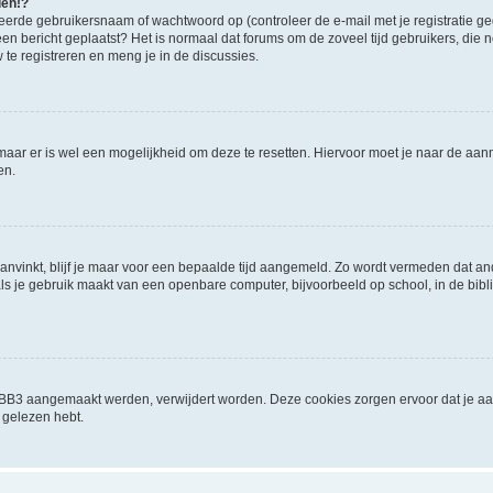
den!?
eerde gebruikersnaam of wachtwoord op (controleer de e-mail met je registratie g
it een bericht geplaatst? Het is normaal dat forums om de zoveel tijd gebruikers, di
e registreren en meng je in de discussies.
 maar er is wel een mogelijkheid om deze te resetten. Hiervoor moet je naar de a
en.
aanvinkt, blijf je maar voor een bepaalde tijd aangemeld. Zo wordt vermeden dat a
ls je gebruik maakt van een openbare computer, bijvoorbeeld op school, in de biblio
phpBB3 aangemaakt werden, verwijdert worden. Deze cookies zorgen ervoor dat je a
 gelezen hebt.