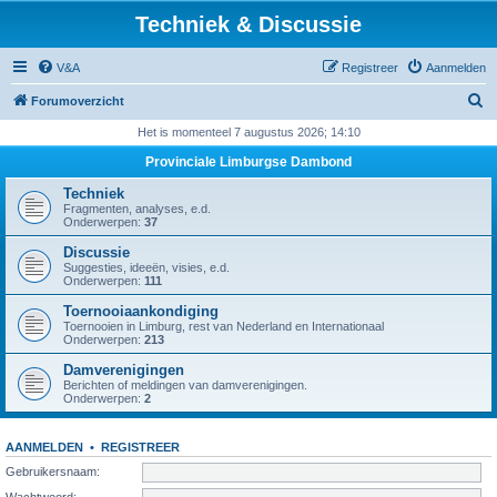
Techniek & Discussie
V&A
Registreer
Aanmelden
Z
Forumoverzicht
o
Het is momenteel 7 augustus 2026; 14:10
e
Provinciale Limburgse Dambond
k
Techniek
Fragmenten, analyses, e.d.
Onderwerpen:
37
Discussie
Suggesties, ideeën, visies, e.d.
Onderwerpen:
111
Toernooiaankondiging
Toernooien in Limburg, rest van Nederland en Internationaal
Onderwerpen:
213
Damverenigingen
Berichten of meldingen van damverenigingen.
Onderwerpen:
2
AANMELDEN
•
REGISTREER
Gebruikersnaam:
Wachtwoord: