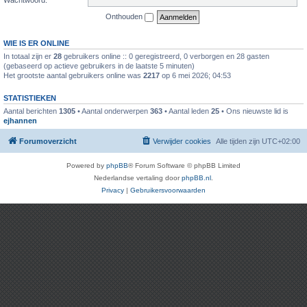
Onthouden
WIE IS ER ONLINE
In totaal zijn er
28
gebruikers online :: 0 geregistreerd, 0 verborgen en 28 gasten
(gebaseerd op actieve gebruikers in de laatste 5 minuten)
Het grootste aantal gebruikers online was
2217
op 6 mei 2026; 04:53
STATISTIEKEN
Aantal berichten
1305
• Aantal onderwerpen
363
• Aantal leden
25
• Ons nieuwste lid is
ejhannen
Forumoverzicht
Verwijder cookies
Alle tijden zijn
UTC+02:00
Powered by
phpBB
® Forum Software © phpBB Limited
Nederlandse vertaling door
phpBB.nl
.
Privacy
|
Gebruikersvoorwaarden