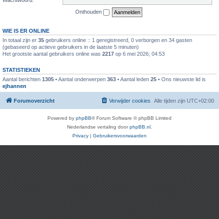
Onthouden
WIE IS ER ONLINE
In totaal zijn er
35
gebruikers online :: 1 geregistreerd, 0 verborgen en 34 gasten
(gebaseerd op actieve gebruikers in de laatste 5 minuten)
Het grootste aantal gebruikers online was
2217
op 6 mei 2026; 04:53
STATISTIEKEN
Aantal berichten
1305
• Aantal onderwerpen
363
• Aantal leden
25
• Ons nieuwste lid is
ejhannen
Forumoverzicht
Verwijder cookies
Alle tijden zijn
UTC+02:00
Powered by
phpBB
® Forum Software © phpBB Limited
Nederlandse vertaling door
phpBB.nl
.
Privacy
|
Gebruikersvoorwaarden