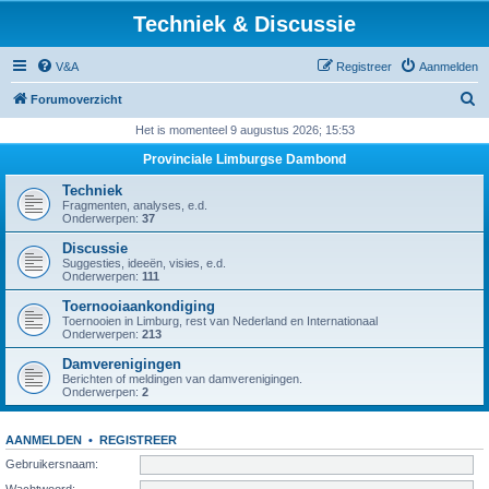
Techniek & Discussie
V&A
Registreer
Aanmelden
Z
Forumoverzicht
o
Het is momenteel 9 augustus 2026; 15:53
e
Provinciale Limburgse Dambond
k
Techniek
Fragmenten, analyses, e.d.
Onderwerpen:
37
Discussie
Suggesties, ideeën, visies, e.d.
Onderwerpen:
111
Toernooiaankondiging
Toernooien in Limburg, rest van Nederland en Internationaal
Onderwerpen:
213
Damverenigingen
Berichten of meldingen van damverenigingen.
Onderwerpen:
2
AANMELDEN
•
REGISTREER
Gebruikersnaam:
Wachtwoord: