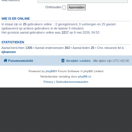
Onthouden
WIE IS ER ONLINE
In totaal zijn er
25
gebruikers online :: 0 geregistreerd, 0 verborgen en 25 gasten
(gebaseerd op actieve gebruikers in de laatste 5 minuten)
Het grootste aantal gebruikers online was
2217
op 6 mei 2026; 04:53
STATISTIEKEN
Aantal berichten
1305
• Aantal onderwerpen
363
• Aantal leden
25
• Ons nieuwste lid is
ejhannen
Forumoverzicht
Verwijder cookies
Alle tijden zijn
UTC+02:00
Powered by
phpBB
® Forum Software © phpBB Limited
Nederlandse vertaling door
phpBB.nl
.
Privacy
|
Gebruikersvoorwaarden