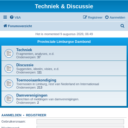
Techniek & Discussie
V&A
Registreer
Aanmelden
Z
Forumoverzicht
o
Het is momenteel 9 augustus 2026; 06:49
e
Provinciale Limburgse Dambond
k
Techniek
Fragmenten, analyses, e.d.
Onderwerpen:
37
Discussie
Suggesties, ideeën, visies, e.d.
Onderwerpen:
111
Toernooiaankondiging
Toernooien in Limburg, rest van Nederland en Internationaal
Onderwerpen:
213
Damverenigingen
Berichten of meldingen van damverenigingen.
Onderwerpen:
2
AANMELDEN
•
REGISTREER
Gebruikersnaam:
Wachtwoord: