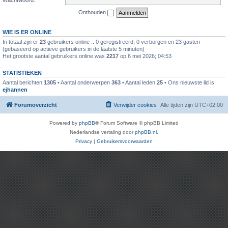
Onthouden
WIE IS ER ONLINE
In totaal zijn er
23
gebruikers online :: 0 geregistreerd, 0 verborgen en 23 gasten
(gebaseerd op actieve gebruikers in de laatste 5 minuten)
Het grootste aantal gebruikers online was
2217
op 6 mei 2026; 04:53
STATISTIEKEN
Aantal berichten
1305
• Aantal onderwerpen
363
• Aantal leden
25
• Ons nieuwste lid is
ejhannen
Forumoverzicht
Verwijder cookies
Alle tijden zijn
UTC+02:00
Powered by
phpBB
® Forum Software © phpBB Limited
Nederlandse vertaling door
phpBB.nl
.
Privacy
|
Gebruikersvoorwaarden