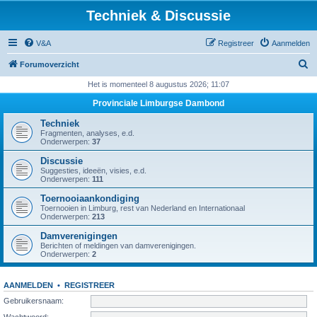
Techniek & Discussie
V&A
Registreer
Aanmelden
Z
Forumoverzicht
o
Het is momenteel 8 augustus 2026; 11:07
e
Provinciale Limburgse Dambond
k
Techniek
Fragmenten, analyses, e.d.
Onderwerpen:
37
Discussie
Suggesties, ideeën, visies, e.d.
Onderwerpen:
111
Toernooiaankondiging
Toernooien in Limburg, rest van Nederland en Internationaal
Onderwerpen:
213
Damverenigingen
Berichten of meldingen van damverenigingen.
Onderwerpen:
2
AANMELDEN
•
REGISTREER
Gebruikersnaam:
Wachtwoord: