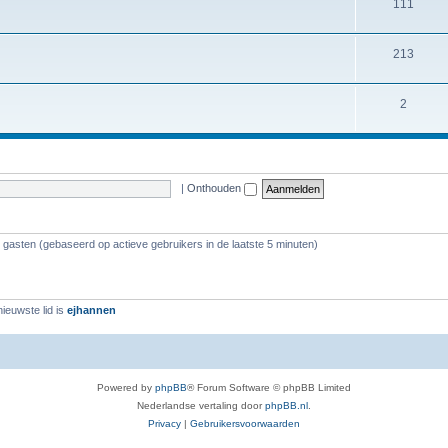
111
213
2
|
Onthouden
7 gasten (gebaseerd op actieve gebruikers in de laatste 5 minuten)
ieuwste lid is
ejhannen
Powered by
phpBB
® Forum Software © phpBB Limited
Nederlandse vertaling door
phpBB.nl
.
Privacy
|
Gebruikersvoorwaarden