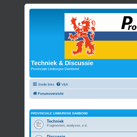
Techniek & Discussie
Provinciale Limburgse Dambond
Snelle links
V&A
Forumoverzicht
PROVINCIALE LIMBURGSE DAMBOND
Techniek
Fragmenten, analyses, e.d.
Discussie