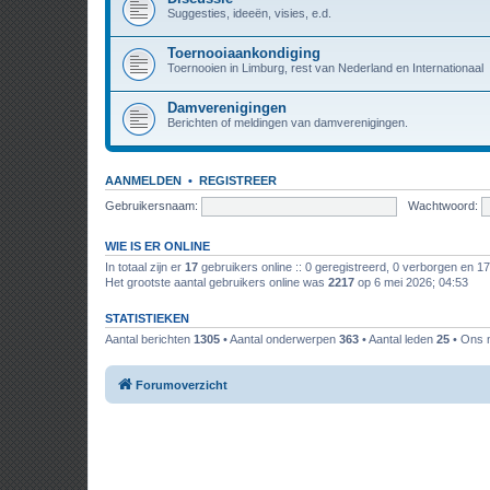
Suggesties, ideeën, visies, e.d.
Toernooiaankondiging
Toernooien in Limburg, rest van Nederland en Internationaal
Damverenigingen
Berichten of meldingen van damverenigingen.
AANMELDEN
•
REGISTREER
Gebruikersnaam:
Wachtwoord:
WIE IS ER ONLINE
In totaal zijn er
17
gebruikers online :: 0 geregistreerd, 0 verborgen en 1
Het grootste aantal gebruikers online was
2217
op 6 mei 2026; 04:53
STATISTIEKEN
Aantal berichten
1305
• Aantal onderwerpen
363
• Aantal leden
25
• Ons n
Forumoverzicht