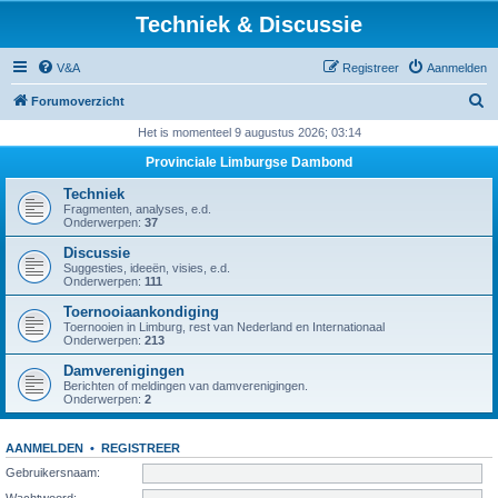
Techniek & Discussie
V&A
Registreer
Aanmelden
Z
Forumoverzicht
o
Het is momenteel 9 augustus 2026; 03:14
e
Provinciale Limburgse Dambond
k
Techniek
Fragmenten, analyses, e.d.
Onderwerpen:
37
Discussie
Suggesties, ideeën, visies, e.d.
Onderwerpen:
111
Toernooiaankondiging
Toernooien in Limburg, rest van Nederland en Internationaal
Onderwerpen:
213
Damverenigingen
Berichten of meldingen van damverenigingen.
Onderwerpen:
2
AANMELDEN
•
REGISTREER
Gebruikersnaam:
Wachtwoord: