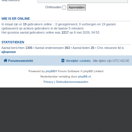
Onthouden
WIE IS ER ONLINE
In totaal zijn er
19
gebruikers online :: 0 geregistreerd, 0 verborgen en 19 gasten
(gebaseerd op actieve gebruikers in de laatste 5 minuten)
Het grootste aantal gebruikers online was
2217
op 6 mei 2026; 04:53
STATISTIEKEN
Aantal berichten
1305
• Aantal onderwerpen
363
• Aantal leden
25
• Ons nieuwste lid is
ejhannen
Forumoverzicht
Verwijder cookies
Alle tijden zijn
UTC+02:00
Powered by
phpBB
® Forum Software © phpBB Limited
Nederlandse vertaling door
phpBB.nl
.
Privacy
|
Gebruikersvoorwaarden