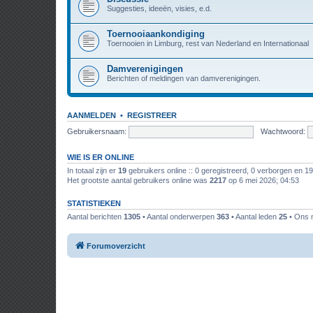
Suggesties, ideeën, visies, e.d.
Toernooiaankondiging
Toernooien in Limburg, rest van Nederland en Internationaal
Damverenigingen
Berichten of meldingen van damverenigingen.
AANMELDEN
•
REGISTREER
Gebruikersnaam:
Wachtwoord:
WIE IS ER ONLINE
In totaal zijn er
19
gebruikers online :: 0 geregistreerd, 0 verborgen en 1
Het grootste aantal gebruikers online was
2217
op 6 mei 2026; 04:53
STATISTIEKEN
Aantal berichten
1305
• Aantal onderwerpen
363
• Aantal leden
25
• Ons n
Forumoverzicht