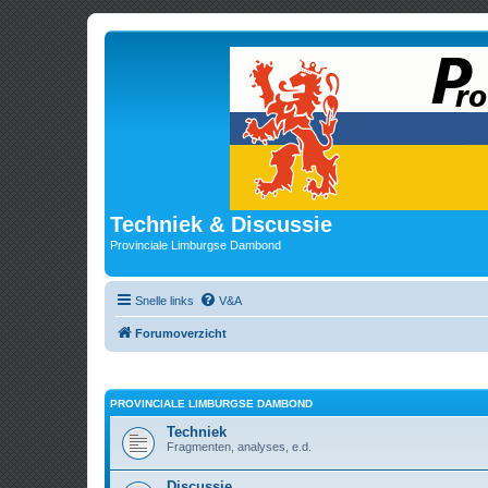
Techniek & Discussie
Provinciale Limburgse Dambond
Snelle links
V&A
Forumoverzicht
PROVINCIALE LIMBURGSE DAMBOND
Techniek
Fragmenten, analyses, e.d.
Discussie