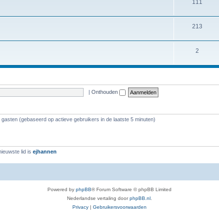
111
213
2
|
Onthouden
9 gasten (gebaseerd op actieve gebruikers in de laatste 5 minuten)
ieuwste lid is
ejhannen
Powered by
phpBB
® Forum Software © phpBB Limited
Nederlandse vertaling door
phpBB.nl
.
Privacy
|
Gebruikersvoorwaarden