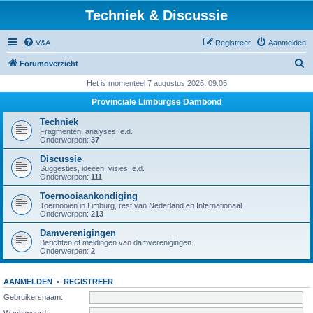
Techniek & Discussie
V&A
Registreer
Aanmelden
Z
Forumoverzicht
o
Het is momenteel 7 augustus 2026; 09:05
e
Provinciale Limburgse Dambond
k
Techniek
Fragmenten, analyses, e.d.
Onderwerpen:
37
Discussie
Suggesties, ideeën, visies, e.d.
Onderwerpen:
111
Toernooiaankondiging
Toernooien in Limburg, rest van Nederland en Internationaal
Onderwerpen:
213
Damverenigingen
Berichten of meldingen van damverenigingen.
Onderwerpen:
2
AANMELDEN
•
REGISTREER
Gebruikersnaam:
Wachtwoord: