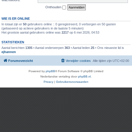
Onthouden
WIE IS ER ONLINE
In totaal zijn er
50
gebruikers online :: 0 geregistreerd, 0 verborgen en 50 gasten
(gebaseerd op actieve gebruikers in de laatste 5 minuten)
Het grootste aantal gebruikers online was
2217
op 6 mei 2026; 04:53
STATISTIEKEN
Aantal berichten
1305
• Aantal onderwerpen
363
• Aantal leden
25
• Ons nieuwste lid is
ejhannen
Forumoverzicht
Verwijder cookies
Alle tijden zijn
UTC+02:00
Powered by
phpBB
® Forum Software © phpBB Limited
Nederlandse vertaling door
phpBB.nl
.
Privacy
|
Gebruikersvoorwaarden