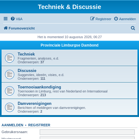
Techniek & Discussie
V&A
Registreer
Aanmelden
Z
Forumoverzicht
o
Het is momenteel 10 augustus 2026; 06:27
e
Provinciale Limburgse Dambond
k
Techniek
Fragmenten, analyses, e.d.
Onderwerpen:
37
Discussie
Suggesties, ideeën, visies, e.d.
Onderwerpen:
111
Toernooiaankondiging
Toernooien in Limburg, rest van Nederland en Internationaal
Onderwerpen:
213
Damverenigingen
Berichten of meldingen van damverenigingen.
Onderwerpen:
2
AANMELDEN
•
REGISTREER
Gebruikersnaam:
Wachtwoord: