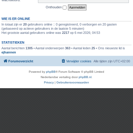
Onthouden
WIE IS ER ONLINE
In totaal zijn er
20
gebruikers online :: 0 geregistreerd, 0 verborgen en 20 gasten
(gebaseerd op actieve gebruikers in de laatste 5 minuten)
Het grootste aantal gebruikers online was
2217
op 6 mei 2026; 04:53
STATISTIEKEN
Aantal berichten
1305
• Aantal onderwerpen
363
• Aantal leden
25
• Ons nieuwste lid is
ejhannen
Forumoverzicht
Verwijder cookies
Alle tijden zijn
UTC+02:00
Powered by
phpBB
® Forum Software © phpBB Limited
Nederlandse vertaling door
phpBB.nl
.
Privacy
|
Gebruikersvoorwaarden