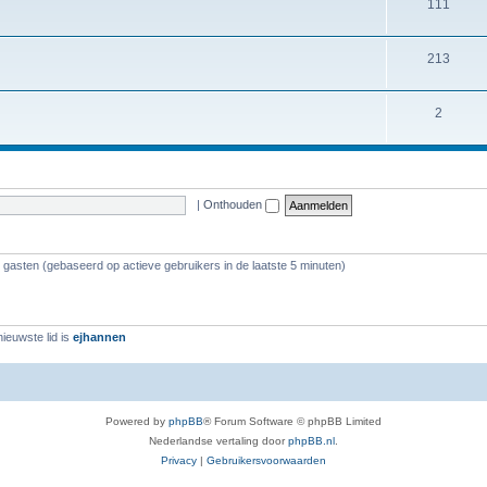
111
213
2
|
Onthouden
3 gasten (gebaseerd op actieve gebruikers in de laatste 5 minuten)
ieuwste lid is
ejhannen
Powered by
phpBB
® Forum Software © phpBB Limited
Nederlandse vertaling door
phpBB.nl
.
Privacy
|
Gebruikersvoorwaarden