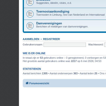
Suggesties, ideeën, visies, e.d.
Toernooiaankondiging
Toernooien in Limburg, rest van Nederland en Internationaal
Damverenigingen
Berichten of meldingen van damverenigingen.
AANMELDEN
•
REGISTREER
Gebruikersnaam:
Wachtwoord:
WIE IS ER ONLINE
In totaal zijn er
53
gebruikers online :: 0 geregistreerd, 0 verborgen en 5
Het grootste aantal gebruikers online was
2217
op 6 mei 2026; 04:53
STATISTIEKEN
Aantal berichten
1305
• Aantal onderwerpen
363
• Aantal leden
25
• Ons n
Forumoverzicht