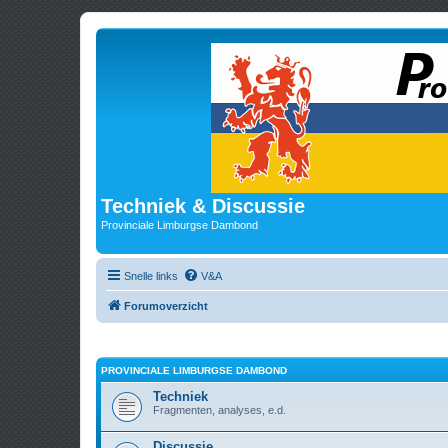
Techniek & Discussie
Provinciale Limburgse Dambond
Snelle links
V&A
Forumoverzicht
PROVINCIALE LIMBURGSE DAMBOND
Techniek
Fragmenten, analyses, e.d.
Discussie