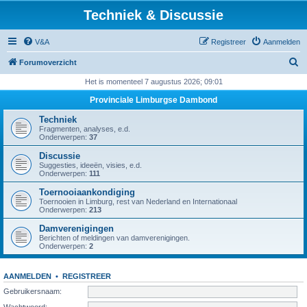
Techniek & Discussie
V&A
Registreer
Aanmelden
Z
Forumoverzicht
o
Het is momenteel 7 augustus 2026; 09:01
e
Provinciale Limburgse Dambond
k
Techniek
Fragmenten, analyses, e.d.
Onderwerpen:
37
Discussie
Suggesties, ideeën, visies, e.d.
Onderwerpen:
111
Toernooiaankondiging
Toernooien in Limburg, rest van Nederland en Internationaal
Onderwerpen:
213
Damverenigingen
Berichten of meldingen van damverenigingen.
Onderwerpen:
2
AANMELDEN
•
REGISTREER
Gebruikersnaam:
Wachtwoord: