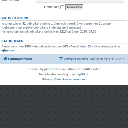
Onthouden
WIE IS ER ONLINE
In totaal zijn er
31
gebruikers online :: 0 geregistreerd, 0 verborgen en 31 gasten
(gebaseerd op actieve gebruikers in de laatste 5 minuten)
Het grootste aantal gebruikers online was
2217
op 6 mei 2026; 04:53
STATISTIEKEN
Aantal berichten
1305
• Aantal onderwerpen
363
• Aantal leden
25
• Ons nieuwste lid is
ejhannen
Forumoverzicht
Verwijder cookies
Alle tijden zijn
UTC+02:00
Powered by
phpBB
® Forum Software © phpBB Limited
Nederlandse vertaling door
phpBB.nl
.
Privacy
|
Gebruikersvoorwaarden