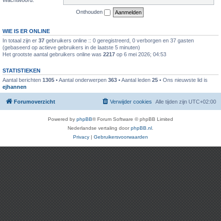
Onthouden
WIE IS ER ONLINE
In totaal zijn er
37
gebruikers online :: 0 geregistreerd, 0 verborgen en 37 gasten
(gebaseerd op actieve gebruikers in de laatste 5 minuten)
Het grootste aantal gebruikers online was
2217
op 6 mei 2026; 04:53
STATISTIEKEN
Aantal berichten
1305
• Aantal onderwerpen
363
• Aantal leden
25
• Ons nieuwste lid is
ejhannen
Forumoverzicht
Verwijder cookies
Alle tijden zijn
UTC+02:00
Powered by
phpBB
® Forum Software © phpBB Limited
Nederlandse vertaling door
phpBB.nl
.
Privacy
|
Gebruikersvoorwaarden