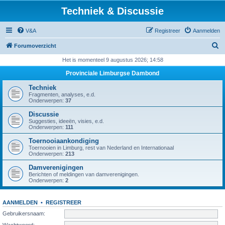
Techniek & Discussie
V&A
Registreer
Aanmelden
Z
Forumoverzicht
o
Het is momenteel 9 augustus 2026; 14:58
e
Provinciale Limburgse Dambond
k
Techniek
Fragmenten, analyses, e.d.
Onderwerpen:
37
Discussie
Suggesties, ideeën, visies, e.d.
Onderwerpen:
111
Toernooiaankondiging
Toernooien in Limburg, rest van Nederland en Internationaal
Onderwerpen:
213
Damverenigingen
Berichten of meldingen van damverenigingen.
Onderwerpen:
2
AANMELDEN
•
REGISTREER
Gebruikersnaam:
Wachtwoord: