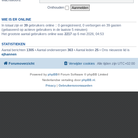
Onthouden
WIE IS ER ONLINE
In totaal zijn er
39
gebruikers online :: 0 geregistreerd, 0 verborgen en 39 gasten
(gebaseerd op actieve gebruikers in de laatste 5 minuten)
Het grootste aantal gebruikers online was
2217
op 6 mei 2026; 04:53
STATISTIEKEN
Aantal berichten
1305
• Aantal onderwerpen
363
• Aantal leden
25
• Ons nieuwste lid is
ejhannen
Forumoverzicht
Verwijder cookies
Alle tijden zijn
UTC+02:00
Powered by
phpBB
® Forum Software © phpBB Limited
Nederlandse vertaling door
phpBB.nl
.
Privacy
|
Gebruikersvoorwaarden