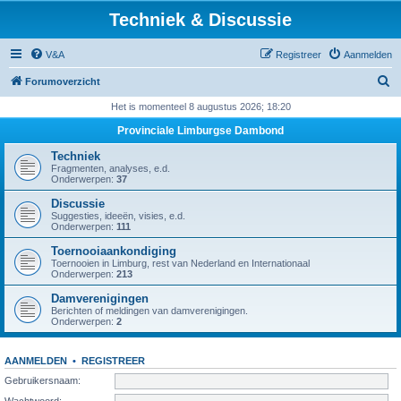
Techniek & Discussie
V&A
Registreer
Aanmelden
Z
Forumoverzicht
o
Het is momenteel 8 augustus 2026; 18:20
e
Provinciale Limburgse Dambond
k
Techniek
Fragmenten, analyses, e.d.
Onderwerpen:
37
Discussie
Suggesties, ideeën, visies, e.d.
Onderwerpen:
111
Toernooiaankondiging
Toernooien in Limburg, rest van Nederland en Internationaal
Onderwerpen:
213
Damverenigingen
Berichten of meldingen van damverenigingen.
Onderwerpen:
2
AANMELDEN
•
REGISTREER
Gebruikersnaam:
Wachtwoord: