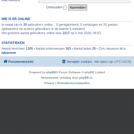
Onthouden
WIE IS ER ONLINE
In totaal zijn er
20
gebruikers online :: 0 geregistreerd, 0 verborgen en 20 gasten
(gebaseerd op actieve gebruikers in de laatste 5 minuten)
Het grootste aantal gebruikers online was
2217
op 6 mei 2026; 04:53
STATISTIEKEN
Aantal berichten
1305
• Aantal onderwerpen
363
• Aantal leden
25
• Ons nieuwste lid is
ejhannen
Forumoverzicht
Verwijder cookies
Alle tijden zijn
UTC+02:00
Powered by
phpBB
® Forum Software © phpBB Limited
Nederlandse vertaling door
phpBB.nl
.
Privacy
|
Gebruikersvoorwaarden