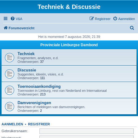
Techniek & Discussie
V&A
Registreer
Aanmelden
Z
Forumoverzicht
o
Het is momenteel 7 augustus 2026; 21:39
e
Provinciale Limburgse Dambond
k
Techniek
Fragmenten, analyses, e.d.
Onderwerpen:
37
Discussie
Suggesties, ideeën, visies, e.d.
Onderwerpen:
111
Toernooiaankondiging
Toernooien in Limburg, rest van Nederland en Internationaal
Onderwerpen:
213
Damverenigingen
Berichten of meldingen van damverenigingen.
Onderwerpen:
2
AANMELDEN
•
REGISTREER
Gebruikersnaam:
Wachtwoord: