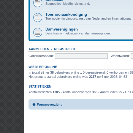
Suggesties, ideeën, visies, e.d.
Toernooiaankondiging
Toernooien in Limburg, rest van Nederland en Internationaal
Damverenigingen
Berichten of meldingen van damverenigingen.
AANMELDEN
•
REGISTREER
Gebruikersnaam:
Wachtwoord:
WIE IS ER ONLINE
In totaal zijn er
38
gebruikers online :: 0 geregistreerd, 0 verborgen en 3
Het grootste aantal gebruikers online was
2217
op 6 mei 2026; 04:53
STATISTIEKEN
Aantal berichten
1305
• Aantal onderwerpen
363
• Aantal leden
25
• Ons n
Forumoverzicht