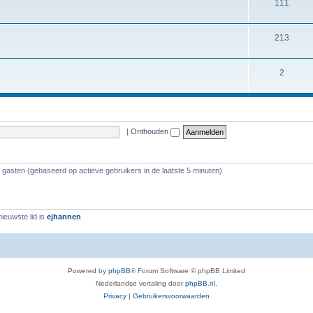
111
213
2
|
Onthouden
8 gasten (gebaseerd op actieve gebruikers in de laatste 5 minuten)
ieuwste lid is
ejhannen
Powered by
phpBB
® Forum Software © phpBB Limited
Nederlandse vertaling door
phpBB.nl
.
Privacy
|
Gebruikersvoorwaarden