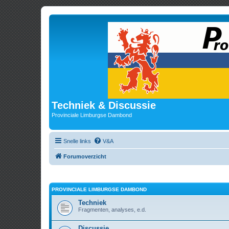
Techniek & Discussie
Provinciale Limburgse Dambond
Snelle links
V&A
Forumoverzicht
PROVINCIALE LIMBURGSE DAMBOND
Techniek
Fragmenten, analyses, e.d.
Discussie