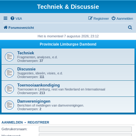
Techniek & Discussie
V&A
Registreer
Aanmelden
Z
Forumoverzicht
o
Het is momenteel 7 augustus 2026; 23:12
e
Provinciale Limburgse Dambond
k
Techniek
Fragmenten, analyses, e.d.
Onderwerpen:
37
Discussie
Suggesties, ideeën, visies, e.d.
Onderwerpen:
111
Toernooiaankondiging
Toernooien in Limburg, rest van Nederland en Internationaal
Onderwerpen:
213
Damverenigingen
Berichten of meldingen van damverenigingen.
Onderwerpen:
2
AANMELDEN
•
REGISTREER
Gebruikersnaam:
Wachtwoord: