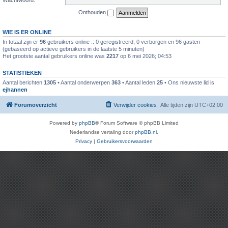
Onthouden
WIE IS ER ONLINE
In totaal zijn er
96
gebruikers online :: 0 geregistreerd, 0 verborgen en 96 gasten
(gebaseerd op actieve gebruikers in de laatste 5 minuten)
Het grootste aantal gebruikers online was
2217
op 6 mei 2026; 04:53
STATISTIEKEN
Aantal berichten
1305
• Aantal onderwerpen
363
• Aantal leden
25
• Ons nieuwste lid is
ejhannen
Forumoverzicht
Verwijder cookies
Alle tijden zijn
UTC+02:00
Powered by
phpBB
® Forum Software © phpBB Limited
Nederlandse vertaling door
phpBB.nl
.
Privacy
|
Gebruikersvoorwaarden