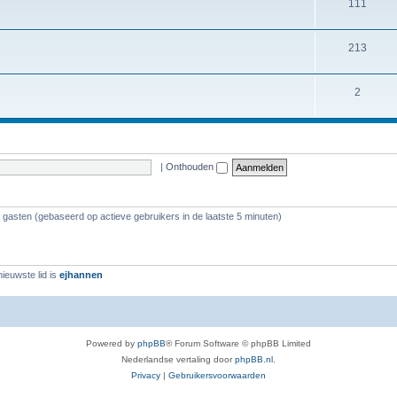
111
213
2
|
Onthouden
5 gasten (gebaseerd op actieve gebruikers in de laatste 5 minuten)
ieuwste lid is
ejhannen
Powered by
phpBB
® Forum Software © phpBB Limited
Nederlandse vertaling door
phpBB.nl
.
Privacy
|
Gebruikersvoorwaarden