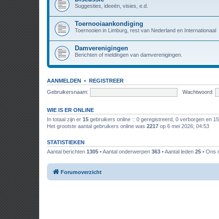
Suggesties, ideeën, visies, e.d.
Toernooiaankondiging
Toernooien in Limburg, rest van Nederland en Internationaal
Damverenigingen
Berichten of meldingen van damverenigingen.
AANMELDEN
•
REGISTREER
Gebruikersnaam:
Wachtwoord:
WIE IS ER ONLINE
In totaal zijn er
15
gebruikers online :: 0 geregistreerd, 0 verborgen en 1
Het grootste aantal gebruikers online was
2217
op 6 mei 2026; 04:53
STATISTIEKEN
Aantal berichten
1305
• Aantal onderwerpen
363
• Aantal leden
25
• Ons n
Forumoverzicht