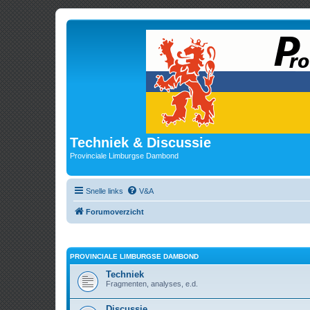
Techniek & Discussie
Provinciale Limburgse Dambond
Snelle links
V&A
Forumoverzicht
PROVINCIALE LIMBURGSE DAMBOND
Techniek
Fragmenten, analyses, e.d.
Discussie