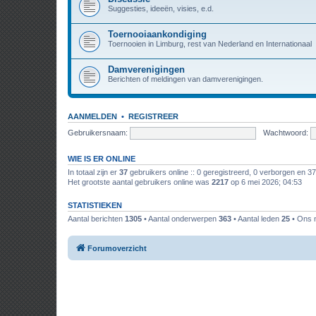
Suggesties, ideeën, visies, e.d.
Toernooiaankondiging
Toernooien in Limburg, rest van Nederland en Internationaal
Damverenigingen
Berichten of meldingen van damverenigingen.
AANMELDEN
•
REGISTREER
Gebruikersnaam:
Wachtwoord:
WIE IS ER ONLINE
In totaal zijn er
37
gebruikers online :: 0 geregistreerd, 0 verborgen en 3
Het grootste aantal gebruikers online was
2217
op 6 mei 2026; 04:53
STATISTIEKEN
Aantal berichten
1305
• Aantal onderwerpen
363
• Aantal leden
25
• Ons n
Forumoverzicht