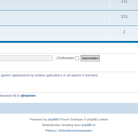
111
213
2
|
Onthouden
7 gasten (gebaseerd op actieve gebruikers in de laatste 5 minuten)
ieuwste lid is
ejhannen
Powered by
phpBB
® Forum Software © phpBB Limited
Nederlandse vertaling door
phpBB.nl
.
Privacy
|
Gebruikersvoorwaarden