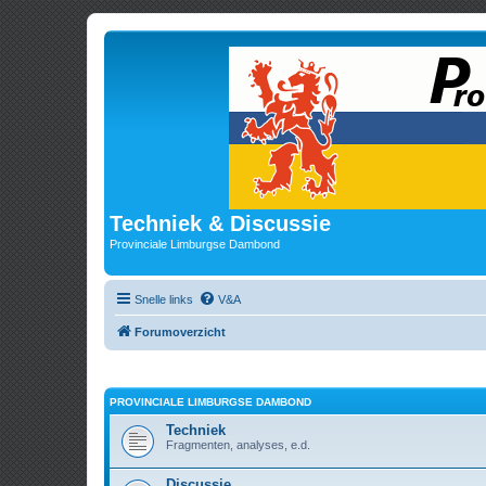
Techniek & Discussie
Provinciale Limburgse Dambond
Snelle links
V&A
Forumoverzicht
PROVINCIALE LIMBURGSE DAMBOND
Techniek
Fragmenten, analyses, e.d.
Discussie