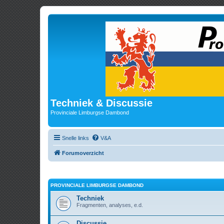
Techniek & Discussie
Provinciale Limburgse Dambond
Snelle links
V&A
Forumoverzicht
PROVINCIALE LIMBURGSE DAMBOND
Techniek
Fragmenten, analyses, e.d.
Discussie