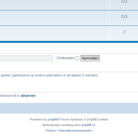
111
213
2
|
Onthouden
4 gasten (gebaseerd op actieve gebruikers in de laatste 5 minuten)
ieuwste lid is
ejhannen
Powered by
phpBB
® Forum Software © phpBB Limited
Nederlandse vertaling door
phpBB.nl
.
Privacy
|
Gebruikersvoorwaarden