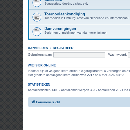
Suggesties, ideeën, visies, e.d.
Toernooiaankondiging
Toernooien in Limburg, rest van Nederland en Internationaal
Damverenigingen
Berichten of meldingen van damverenigingen.
AANMELDEN
•
REGISTREER
Gebruikersnaam:
Wachtwoord:
WIE IS ER ONLINE
In totaal zijn er
34
gebruikers online :: 0 geregistreerd, 0 verborgen en 3
Het grootste aantal gebruikers online was
2217
op 6 mei 2026; 04:53
STATISTIEKEN
Aantal berichten
1305
• Aantal onderwerpen
363
• Aantal leden
25
• Ons n
Forumoverzicht