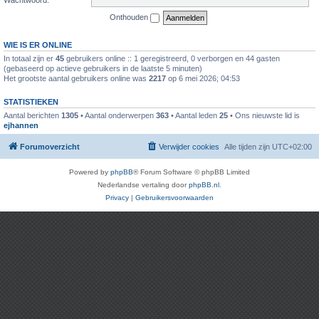
Onthouden
WIE IS ER ONLINE
In totaal zijn er
45
gebruikers online :: 1 geregistreerd, 0 verborgen en 44 gasten
(gebaseerd op actieve gebruikers in de laatste 5 minuten)
Het grootste aantal gebruikers online was
2217
op 6 mei 2026; 04:53
STATISTIEKEN
Aantal berichten
1305
• Aantal onderwerpen
363
• Aantal leden
25
• Ons nieuwste lid is
ejhannen
Forumoverzicht
Verwijder cookies
Alle tijden zijn
UTC+02:00
Powered by
phpBB
® Forum Software © phpBB Limited
Nederlandse vertaling door
phpBB.nl
.
Privacy
|
Gebruikersvoorwaarden