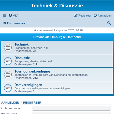
Techniek & Discussie
V&A
Registreer
Aanmelden
Z
Forumoverzicht
o
Het is momenteel 7 augustus 2026; 20:26
e
Provinciale Limburgse Dambond
k
Techniek
Fragmenten, analyses, e.d.
Onderwerpen:
37
Discussie
Suggesties, ideeën, visies, e.d.
Onderwerpen:
111
Toernooiaankondiging
Toernooien in Limburg, rest van Nederland en Internationaal
Onderwerpen:
213
Damverenigingen
Berichten of meldingen van damverenigingen.
Onderwerpen:
2
AANMELDEN
•
REGISTREER
Gebruikersnaam:
Wachtwoord: