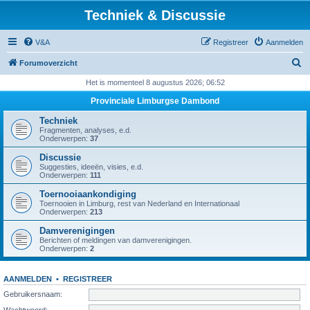
Techniek & Discussie
V&A
Registreer
Aanmelden
Z
Forumoverzicht
o
Het is momenteel 8 augustus 2026; 06:52
e
Provinciale Limburgse Dambond
k
Techniek
Fragmenten, analyses, e.d.
Onderwerpen:
37
Discussie
Suggesties, ideeën, visies, e.d.
Onderwerpen:
111
Toernooiaankondiging
Toernooien in Limburg, rest van Nederland en Internationaal
Onderwerpen:
213
Damverenigingen
Berichten of meldingen van damverenigingen.
Onderwerpen:
2
AANMELDEN
•
REGISTREER
Gebruikersnaam:
Wachtwoord: