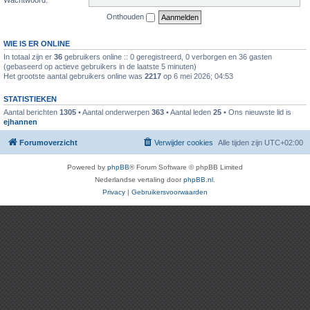
Onthouden
WIE IS ER ONLINE
In totaal zijn er
36
gebruikers online :: 0 geregistreerd, 0 verborgen en 36 gasten
(gebaseerd op actieve gebruikers in de laatste 5 minuten)
Het grootste aantal gebruikers online was
2217
op 6 mei 2026; 04:53
STATISTIEKEN
Aantal berichten
1305
• Aantal onderwerpen
363
• Aantal leden
25
• Ons nieuwste lid is
ejhannen
Forumoverzicht
Verwijder cookies
Alle tijden zijn
UTC+02:00
Powered by
phpBB
® Forum Software © phpBB Limited
Nederlandse vertaling door
phpBB.nl
.
Privacy
|
Gebruikersvoorwaarden