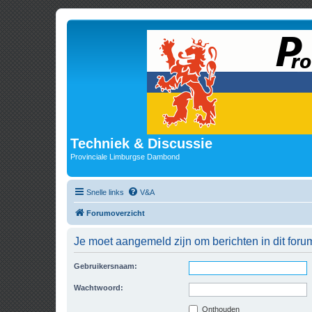
Techniek & Discussie
Provinciale Limburgse Dambond
Snelle links
V&A
Forumoverzicht
Je moet aangemeld zijn om berichten in dit foru
Gebruikersnaam:
Wachtwoord:
Onthouden