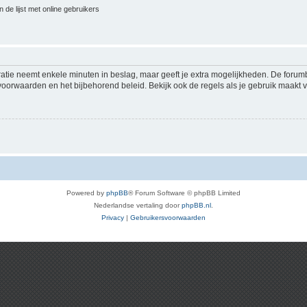
 de lijst met online gebruikers
ratie neemt enkele minuten in beslag, maar geeft je extra mogelijkheden. De foru
voorwaarden en het bijbehorend beleid. Bekijk ook de regels als je gebruik maakt v
Powered by
phpBB
® Forum Software © phpBB Limited
Nederlandse vertaling door
phpBB.nl
.
Privacy
|
Gebruikersvoorwaarden