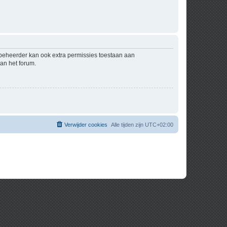
mbeheerder kan ook extra permissies toestaan aan
an het forum.
Verwijder cookies
Alle tijden zijn
UTC+02:00