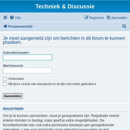
Techniek & Discussie
V&A
Registreer
Aanmelden
Z
Forumoverzicht
o
Je moet aangemeld zijn om berichten in dit forum te kunnen
e
plaatsen.
k
Gebruikersnaam:
Wachtwoord:
Onthouden
Mij deze sessie niet weergeven in de lijst met online gebruikers
REGISTREER
Om je te kunnen aanmelden, moet je geregistreerd zijn. Registratie neemt
enkele minuten in beslag, maar geeft je extra mogelijkheden. De
forumbeheerder kan ook extra permissies toestaan aan geregistreerde
gebruikers. Lees voor registratie onze gebruiksvoorwaarden en het