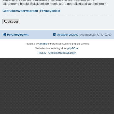
bijbehorend beleid. Bekijk ook de regels als je gebruik maakt van het forum.
Gebruikersvoorwaarden
|
Privacybeleid
Registreer
Forumoverzicht
Verwijder cookies
Alle tijden zijn
UTC+02:00
Powered by
phpBB
® Forum Software © phpBB Limited
Nederlandse vertaling door
phpBB.nl
.
Privacy
|
Gebruikersvoorwaarden