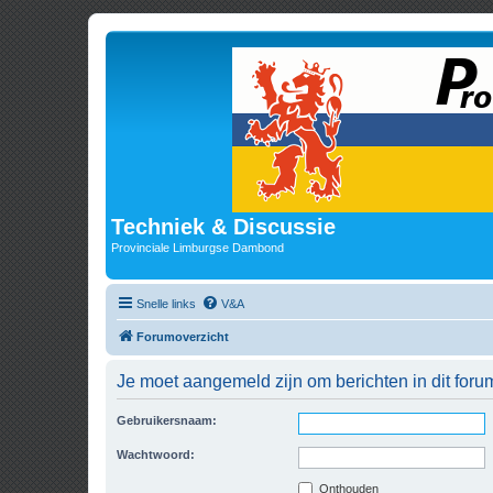
Techniek & Discussie
Provinciale Limburgse Dambond
Snelle links
V&A
Forumoverzicht
Je moet aangemeld zijn om berichten in dit forum
Gebruikersnaam:
Wachtwoord:
Onthouden