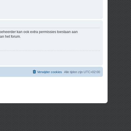
mbeheerder kan ook extra permissies toestaan aan
an het forum.
Verwijder cookies
Alle tijden zijn
UTC+02:00