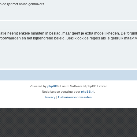
 de lijst met online gebruikers
ratie neemt enkele minuten in beslag, maar geeft je extra mogelijkheden. De foru
voorwaarden en het bijbehorend beleid. Bekijk ook de regels als je gebruik maakt v
Powered by
phpBB
® Forum Software © phpBB Limited
Nederlandse vertaling door
phpBB.nl
.
Privacy
|
Gebruikersvoorwaarden