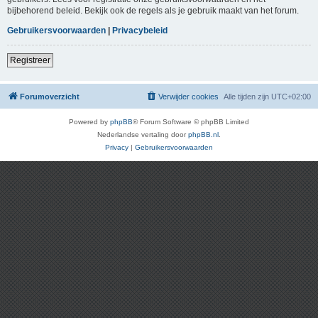
bijbehorend beleid. Bekijk ook de regels als je gebruik maakt van het forum.
Gebruikersvoorwaarden
|
Privacybeleid
Registreer
Forumoverzicht
Verwijder cookies
Alle tijden zijn
UTC+02:00
Powered by
phpBB
® Forum Software © phpBB Limited
Nederlandse vertaling door
phpBB.nl
.
Privacy
|
Gebruikersvoorwaarden