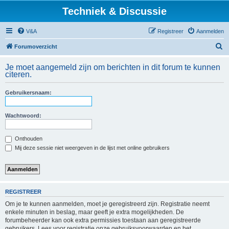
Techniek & Discussie
V&A
Registreer
Aanmelden
Z
Forumoverzicht
o
Je moet aangemeld zijn om berichten in dit forum te kunnen
e
citeren.
k
Gebruikersnaam:
Wachtwoord:
Onthouden
Mij deze sessie niet weergeven in de lijst met online gebruikers
REGISTREER
Om je te kunnen aanmelden, moet je geregistreerd zijn. Registratie neemt
enkele minuten in beslag, maar geeft je extra mogelijkheden. De
forumbeheerder kan ook extra permissies toestaan aan geregistreerde
gebruikers. Lees voor registratie onze gebruiksvoorwaarden en het