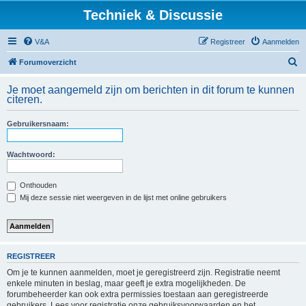
Techniek & Discussie
V&A
Registreer
Aanmelden
Z
Forumoverzicht
o
Je moet aangemeld zijn om berichten in dit forum te kunnen
e
citeren.
k
Gebruikersnaam:
Wachtwoord:
Onthouden
Mij deze sessie niet weergeven in de lijst met online gebruikers
REGISTREER
Om je te kunnen aanmelden, moet je geregistreerd zijn. Registratie neemt
enkele minuten in beslag, maar geeft je extra mogelijkheden. De
forumbeheerder kan ook extra permissies toestaan aan geregistreerde
gebruikers. Lees voor registratie onze gebruiksvoorwaarden en het