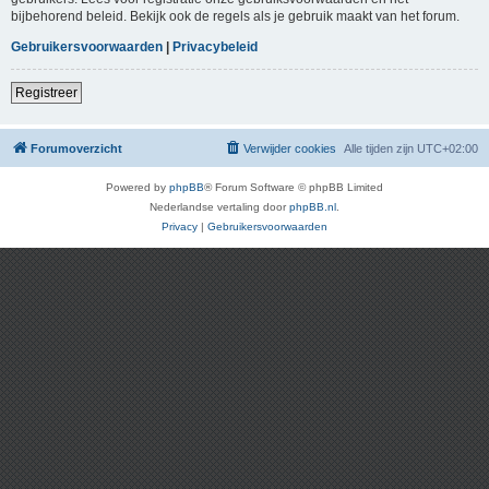
bijbehorend beleid. Bekijk ook de regels als je gebruik maakt van het forum.
Gebruikersvoorwaarden
|
Privacybeleid
Registreer
Forumoverzicht
Verwijder cookies
Alle tijden zijn
UTC+02:00
Powered by
phpBB
® Forum Software © phpBB Limited
Nederlandse vertaling door
phpBB.nl
.
Privacy
|
Gebruikersvoorwaarden