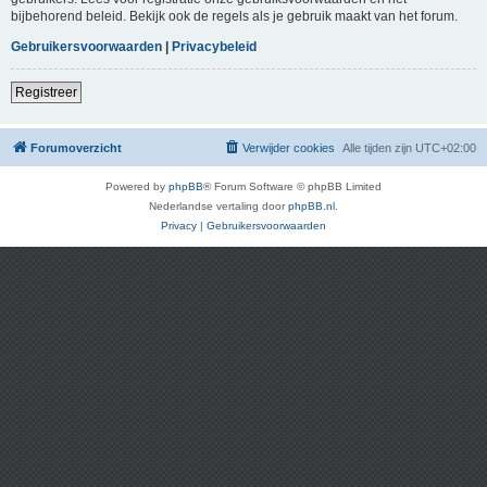
bijbehorend beleid. Bekijk ook de regels als je gebruik maakt van het forum.
Gebruikersvoorwaarden
|
Privacybeleid
Registreer
Forumoverzicht
Verwijder cookies
Alle tijden zijn
UTC+02:00
Powered by
phpBB
® Forum Software © phpBB Limited
Nederlandse vertaling door
phpBB.nl
.
Privacy
|
Gebruikersvoorwaarden