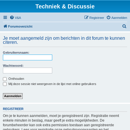
Techniek & Discussie
V&A
Registreer
Aanmelden
Z
Forumoverzicht
o
Je moet aangemeld zijn om berichten in dit forum te kunnen
e
citeren.
k
Gebruikersnaam:
Wachtwoord:
Onthouden
Mij deze sessie niet weergeven in de lijst met online gebruikers
REGISTREER
Om je te kunnen aanmelden, moet je geregistreerd zijn. Registratie neemt
enkele minuten in beslag, maar geeft je extra mogelijkheden. De
forumbeheerder kan ook extra permissies toestaan aan geregistreerde
gebruikers. Lees voor registratie onze gebruiksvoorwaarden en het