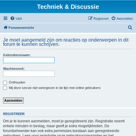
Techniek & Discussie
V&A
Registreer
Aanmelden
Z
Forumoverzicht
o
Je moet aangemeld zijn om reacties op onderwerpen in dit
e
forum te kunnen schrijven.
k
Gebruikersnaam:
Wachtwoord:
Onthouden
Mij deze sessie niet weergeven in de lijst met online gebruikers
REGISTREER
Om je te kunnen aanmelden, moet je geregistreerd zijn. Registratie neemt
enkele minuten in beslag, maar geeft je extra mogelijkheden. De
forumbeheerder kan ook extra permissies toestaan aan geregistreerde
gebruikers. Lees voor registratie onze gebruiksvoorwaarden en het