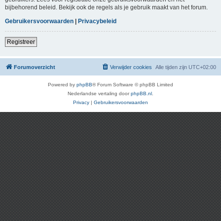
bijbehorend beleid. Bekijk ook de regels als je gebruik maakt van het forum.
Gebruikersvoorwaarden
|
Privacybeleid
Registreer
Forumoverzicht
Verwijder cookies
Alle tijden zijn
UTC+02:00
Powered by
phpBB
® Forum Software © phpBB Limited
Nederlandse vertaling door
phpBB.nl
.
Privacy
|
Gebruikersvoorwaarden